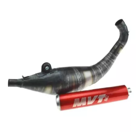
SGR
SHAD
SHERCO
SHIDO
SHIRO HELMETS
SIGMA
SITO
SKF