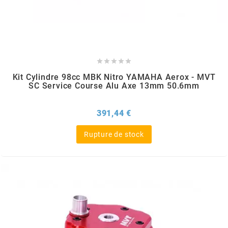
KMC
KMC





KOSO
Kit Cylindre 98cc MBK Nitro YAMAHA Aerox - MVT
SC Service Course Alu Axe 13mm 50.6mm
KRD
Prix
391,44 €
KRM PRO RIDE
Rupture de stock
KUNDO
KUTVEK
KYOTO