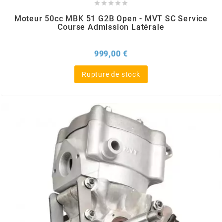
AUVRAY





Moteur 50cc MBK 51 G2B Open - MVT SC Service
Course Admission Latérale
AVOC
Prix
999,00 €
AXWIN
Rupture de stock
b
BANDO
BARIKIT
BCD
BELGOM