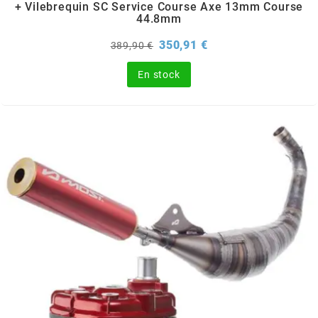
REFLECTIVE BERLIN
+ Vilebrequin SC Service Course Axe 13mm Course
44.8mm
Prix
Prix
350,91 €
389,90 €
RENTHAL
de
base
En stock
REPLAY
RIEJU
RITO
RK
RMS ALTERNATIVE MOTO PARTS
RSM