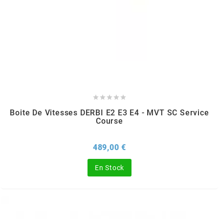
EBR
ELRING
f





FACO
Boite De Vitesses DERBI E2 E3 E4 - MVT SC Service
Course
FAG
Prix
489,00 €
En Stock
FDM
FIVE