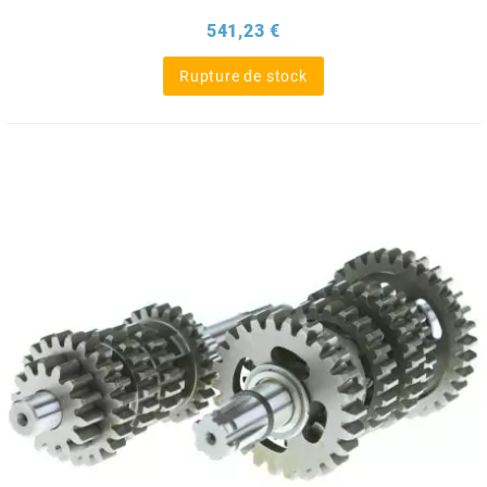
DERBI
Prix
541,23 €
DMP
Rupture de stock
DOMINO
DOPPLER
DR
DUNLOP
e
EASYBOOST