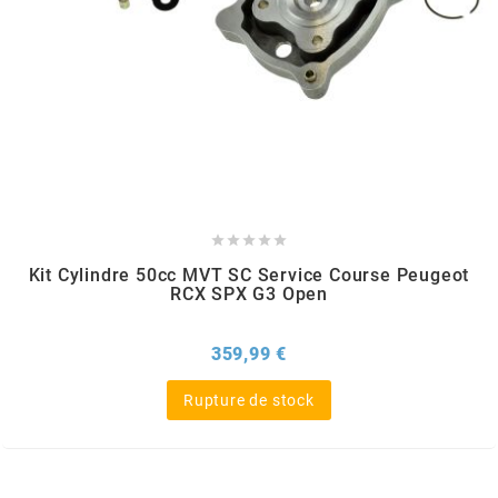
METRAKIT
MICHELIN
MIKUNI





MINERVA OIL
Kit Cylindre 50cc MVT SC Service Course Peugeot
RCX SPX G3 Open
MITAS
Prix
359,99 €
MITSUBOSHI
Rupture de stock
MOST