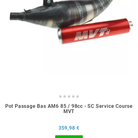
NITRO
NOEND
NOREV
NOVI
NTN BEARINGS





Pot Passage Bas AM6 85 / 98cc - SC Service Course
o
MVT
OLYMPIA
Prix
359,98 €