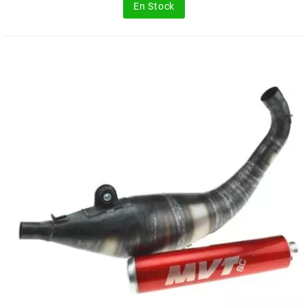
En Stock
OMG
OPM
OSRAM
OTTO PARTS
OXA FACTORY
p
P2R
PARMAKIT