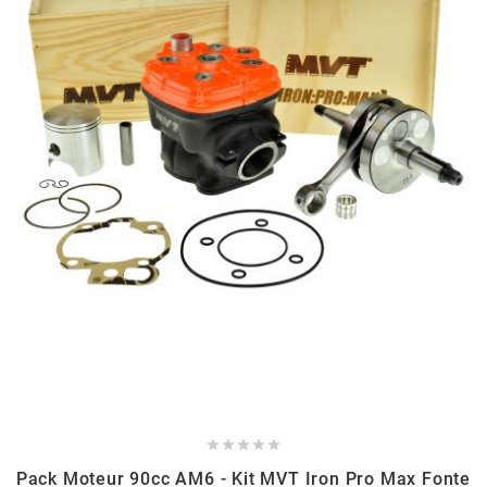
PRESSOL
PRO TAPER
PROGRIP
PROMA
r
RADIKAL
RBMAX





Pack Moteur 90cc AM6 - Kit MVT Iron Pro Max Fonte