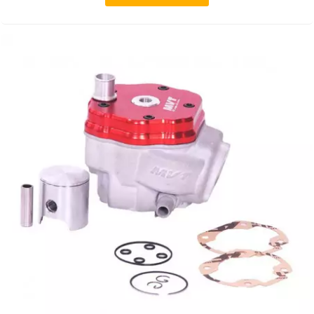
ITALKIT
j
JAMARCOL
k
KANAIR
KAPPA
KEIHIN