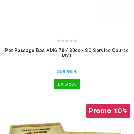
PEUGEOT
PHILIPS





Pot Passage Bas AM6 70 / 80cc - SC Service Course
PIAGGIO
MVT
PINASCO
Prix
359,98 €
En Stock
PIRELLI
POLINI
Promo 10%
POLISPORT