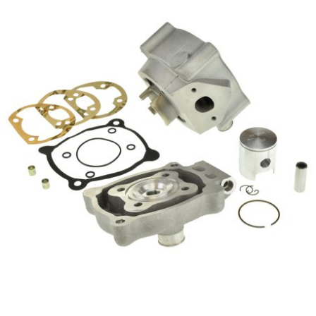
MOTIP
MOTO TASSINARI
MOTOFORCE
MOTORI MINARELLI S.P.A.
MPH HELMET
MT HELMETS
MTKT