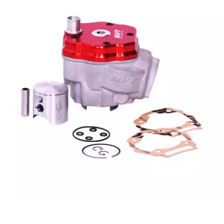
FLÖSSER
FULBAT
g
GALFER
GATES
GIANNELLI
GILERA