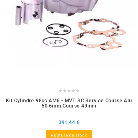
HOOSIER RACING TIRE
HUTCHINSON
i
IGM
INA





Kit Cylindre 98cc AM6 - MVT SC Service Course Alu
50.6mm Course 49mm
IPONE
Prix
391,44 €
IRIS
Rupture de stock