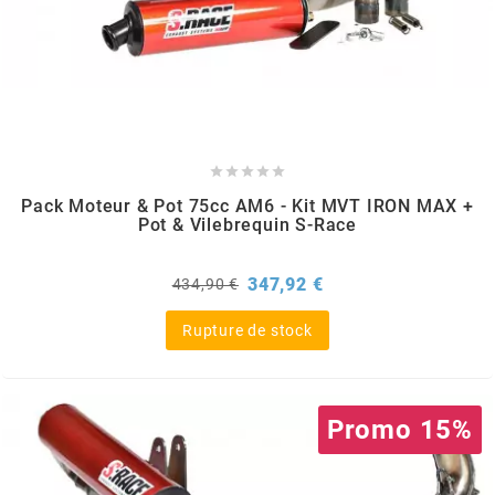
TPI BEARINGS
TRANSFIL
TRANSVAL





Pack Moteur & Pot 75cc AM6 - Kit MVT IRON MAX +
Pot & Vilebrequin S-Race
TRW
Prix
Prix
347,92 €
434,90 €
de
TUCANO URBANO
base
Rupture de stock
TUN'R
Promo 15%
TURBOKIT