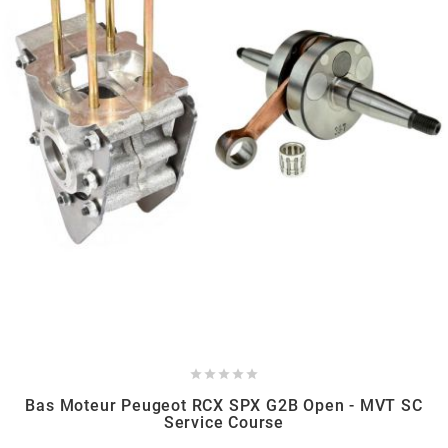
CYCLUS TOOLS
d
D.I.D
DAYCO
DEESTONE
DELI TIRE





DELLORTO
Bas Moteur Peugeot RCX SPX G2B Open - MVT SC
Service Course