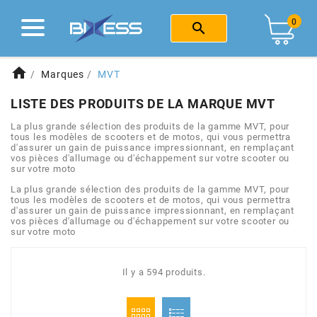
fast_rewind
fast_rewind
fast_rewind
fast_rewind
fast_rewind
fast_rewind
fast_rewind
fast_rewind
fast_rewind
Retour
Retour
Retour
Retour
Retour
Retour
Retour
Retour
Retour
0

MARQUES
CENTRE D'AIDE
EQUIPEMENT
MOTO 50CC
SCOOTER
ATELIER
CYCLO
SOLEX
E-BIKE
home
Marques
MVT
Voir tout
Voir tout
Voir tout
Voir tout
Voir tout
Voir tout
Voir tout
Voir tout
1
2
4
a
b
c
d
e
f
LISTE DES PRODUITS DE LA MARQUE MVT
HAUT MOTEUR
OUTILLAGE
CHASSIS
MOTEUR
CASQUE
OUTILLAGE
TROTTINETTE ELECTRIQUE
LES MOYENS DE PAIEMENT
La plus grande sélection des produits de la gamme MVT, pour
g
h
i
j
k
l
m
n
o
tous les modèles de scooters et de motos, qui vous permettra
d'assurer un gain de puissance impressionnant, en remplaçant
LIVRAISON
vos pièces d'allumage ou d'échappement sur votre scooter ou
BAS MOTEUR
MOTEUR
FREINAGE
HAUT MOTEUR
HABILLEMENT
PEINTURE
p
r
s
t
u
v
w
x
y
sur votre moto
La plus grande sélection des produits de la gamme MVT, pour
RETOURS ET ÉCHANGES
1
tous les modèles de scooters et de motos, qui vous permettra
JOINTS
KIT HAUT MOTEUR
CABLERIE
BAS MOTEUR
BAGAGERIE
RÉPARATION PNEU & CHAMBRE
d'assurer un gain de puissance impressionnant, en remplaçant
vos pièces d'allumage ou d'échappement sur votre scooter ou
POLITIQUE D’UTILISATION DES COOKIES
sur votre moto
100 POURCENTS
EMBRAYAGE
ECHAPPEMENT
ECLAIRAGE
ADMISSION
ANTIVOL
HOUSSE DE PROTECTION
Il y a 594 produits.
101 OCTANE
ALLUMAGE
BAS MOTEUR
ELECTRICITE
ECHAPPEMENT
FROID & PLUIE
LUBRIFIANT