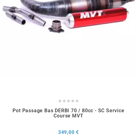
SUNWORLD RACING
t
TDH 2DAY
TECNIGAS
TECNO
TECNO GLOBE





Pot Passage Bas DERBI 70 / 80cc - SC Service
Course MVT
TEKNIX
Prix
349,00 €