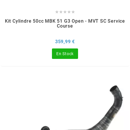
MVT





MXS RACING
Kit Cylindre 50cc MBK 51 G3 Open - MVT SC Service
Course
n
Prix
359,99 €
NARAKU
En Stock
NEWFREN
NG BRAKE DISC
NGK
NHK