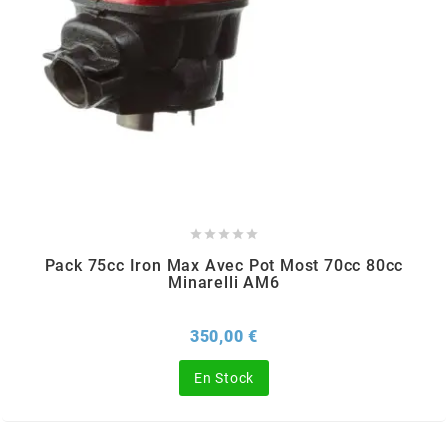
RUN IRON WORKS
s
SARKANY
SAVA





Pack 75cc Iron Max Avec Pot Most 70cc 80cc
Minarelli AM6
SCHWALBE
Prix
350,00 €
SCR CORSE
En Stock
SEAFLO