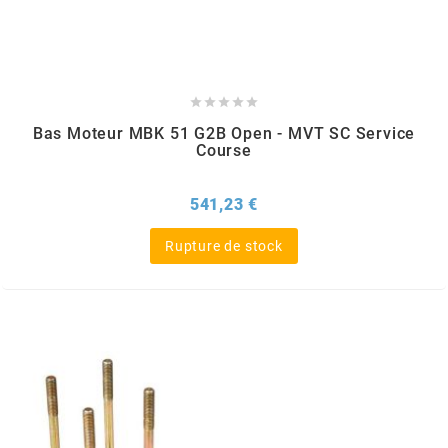
CHARVIN





CHOK
Bas Moteur MBK 51 G2B Open - MVT SC Service
Course
CIF
Prix
541,23 €
CL BRAKES
Rupture de stock
CONTI
COOCASE
CST TIRES