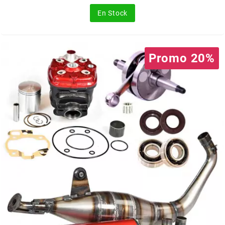
TERZO
En Stock
THOR PARTS
Promo 20%
TIP TOP
TIVOLY
TJT
TNB
TNT
TOP PERFORMANCES