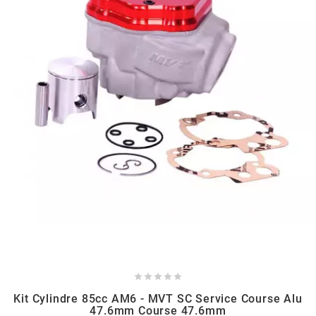
l
LANDPORT
LEOVINCE
LETHAL THREAT
LOCKFORCE
LOCTITE





LUSITO
Kit Cylindre 85cc AM6 - MVT SC Service Course Alu
47.6mm Course 47.6mm