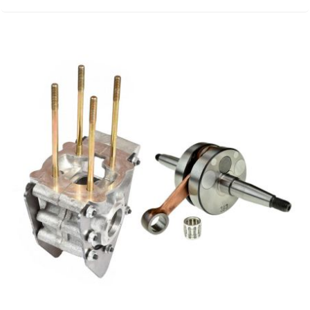
BRAIH
BRIDGESTONE
BRK
BUZZETTI
c
C4
CARENZI
CHAMPION