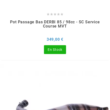
SPORFABRIC





Pot Passage Bas DERBI 85 / 98cc - SC Service
Course MVT
SRAM
Prix
349,00 €
STAGE6
En Stock
STAGE6 R/T
STAR BAR
STEEV
STR8