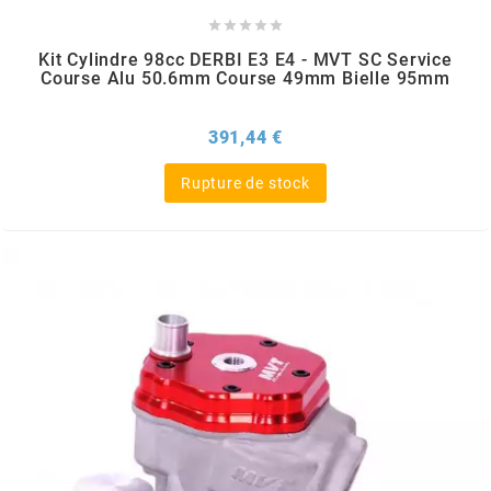
GLOBAL RACING OIL





Kit Cylindre 98cc DERBI E3 E4 - MVT SC Service
GS27
Course Alu 50.6mm Course 49mm Bielle 95mm
GTR
Prix
391,44 €
Rupture de stock
GUILERA
GURTNER
h
HEIDENAU
HEVIK