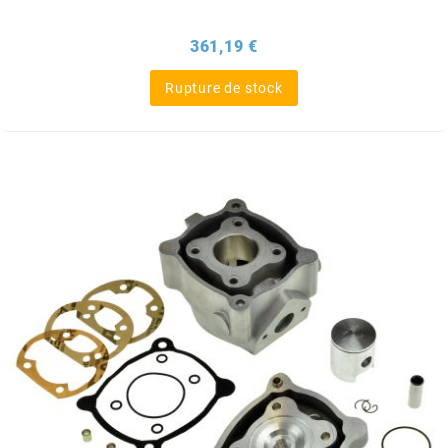
m
Prix
361,19 €
MAGGI
Rupture de stock
MAGNETI MARELLI
MALOSSI
MARCHALD FILTERS
MBK / YAMAHA
MERYT
METEOR PISTON