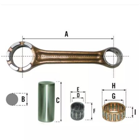
AUVRAY
AVOC
AXWIN
b
BANDO
BARIKIT
BCD
BELGOM