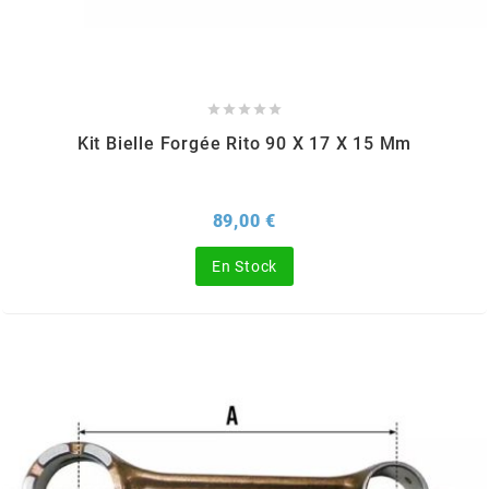
BERING
BETA MOTOS





Kit Bielle Forgée Rito 90 X 17 X 15 Mm
BETA RACING
Prix
89,00 €
BIDALOT
En Stock
BIHR
BIXESS
BOUCHET ENGINEERING