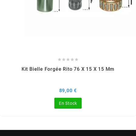
CYCLUS TOOLS
d
D.I.D





DAYCO
Kit Bielle Forgée Rito 76 X 15 X 15 Mm
DEESTONE
Prix
89,00 €
DELI TIRE
En Stock
DELLORTO