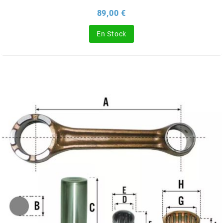
Prix
89,00 €
CHARVIN
En Stock
CHOK
CIF
CL BRAKES
CONTI
COOCASE
CST TIRES