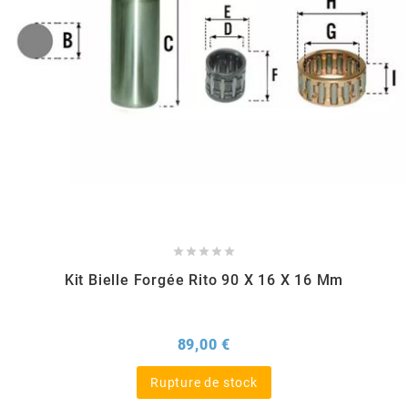
POSTE DE PILOTAGE
DERBI E3 ALL DAY
ARCHIVE
AREXONS
ARIETE
ARMLOCK
ARTEIN





Kit Bielle Forgée Rito 90 X 16 X 16 Mm
ARTEK
Prix
89,00 €
ATHENA
Rupture de stock