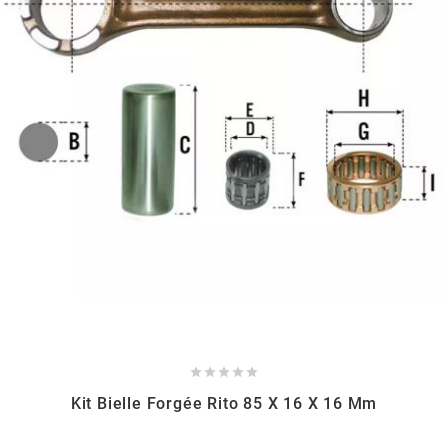
BRAIH
BRIDGESTONE
BRK
BUZZETTI
c
C4





CARENZI
Kit Bielle Forgée Rito 85 X 16 X 16 Mm
CHAMPION