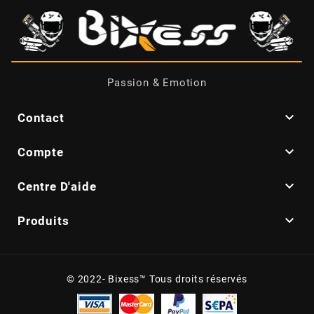
DERBI
DMP
Passion & Emotion
DOMINO

Contact
DOPPLER

Compte
DR

Centre D'aide
DUNLOP

Produits
e
© 2022- Bixess™ Tous droits réservés
EASYBOOST