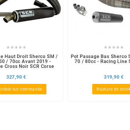










e Haut Droit Sherco SM /
Pot Passage Bas Sherco 
50 / 70cc Avant 2019 -
70 / 80cc - Racing Line
 Cross Noir SCR Corse
Prix
Pri
327,90 €
319,90 €
onible sur commande
Rupture de stoc