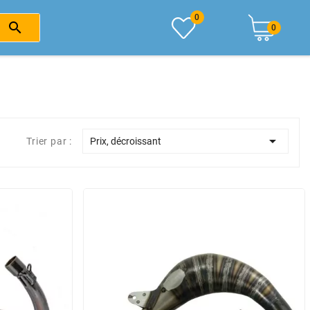
0

0

Trier par :
Prix, décroissant