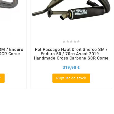





SM / Enduro
Pot Passage Haut Droit Sherco SM /
 SCR Corse
Enduro 50 / 70cc Avant 2019 -
Handmade Cross Carbone SCR Corse
x
Prix
319,90 €
k
Rupture de stock