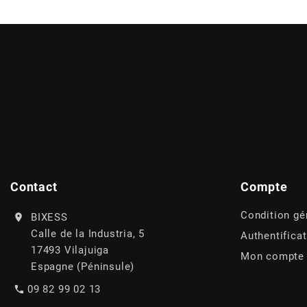
POSTE DE PILOTAGE
DERBI E3 ALL DAY
ARCHIVE
AREXONS
ARIETE
ARMLOCK
ARTEIN
Contact
Compte
Condition gé
BIXESS
ARTEK
Calle de la Industria, 5
Authentifica
17493 Vilajuiga
Mon compte
Espagne (Péninsule)
ATHENA
09 82 99 02 13