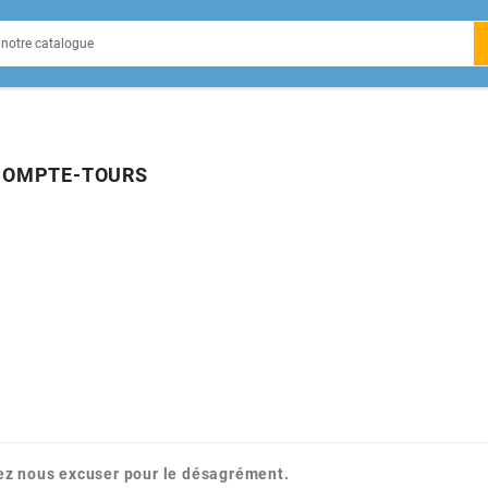
EIN
COMPTE-TOURS
X
ez nous excuser pour le désagrément.