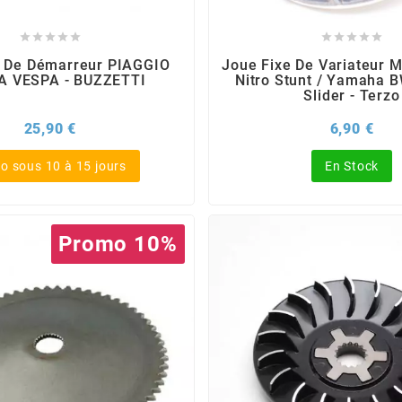










e De Démarreur PIAGGIO
Joue Fixe De Variateur 
A VESPA - BUZZETTI
Nitro Stunt / Yamaha 
Slider - Terzo
Prix
Prix
25,90 €
6,90 €
o sous 10 à 15 jours
En Stock
Promo 10%