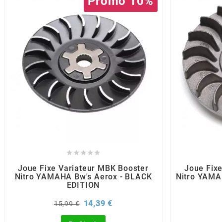
Promo 10%
BRAIH
BRIDGESTONE
BRK
BUZZETTI
c





C4
Joue Fixe Variateur MBK Booster
Joue Fix
Nitro YAMAHA Bw's Aerox - BLACK
Nitro YAMA
EDITION
CARENZI
Prix
Prix
14,39 €
15,99 €
de
CHAMPION
base