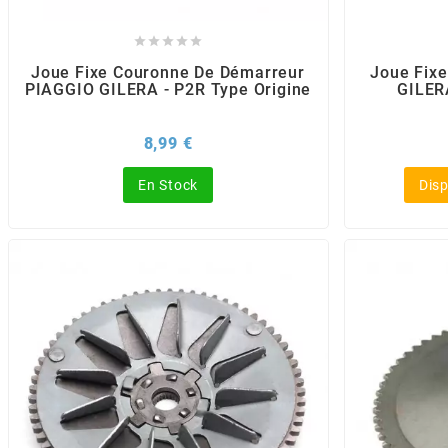
POSTE DE PILOTAGE
DERBI E3 ALL DAY
ARCHIVE





Joue Fixe Couronne De Démarreur
Joue Fix
PIAGGIO GILERA - P2R Type Origine
GILER
AREXONS
Prix
8,99 €
ARIETE
En Stock
Disp
ARMLOCK
ARTEIN
ARTEK
ATHENA