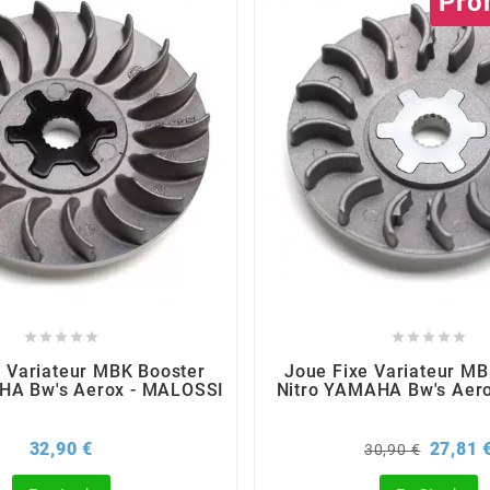
Pro










e Variateur MBK Booster
Joue Fixe Variateur MB
HA Bw's Aerox - MALOSSI
Nitro YAMAHA Bw's Aero
Prix
Prix
32,90 €
27,81 
30,90 €
de
base