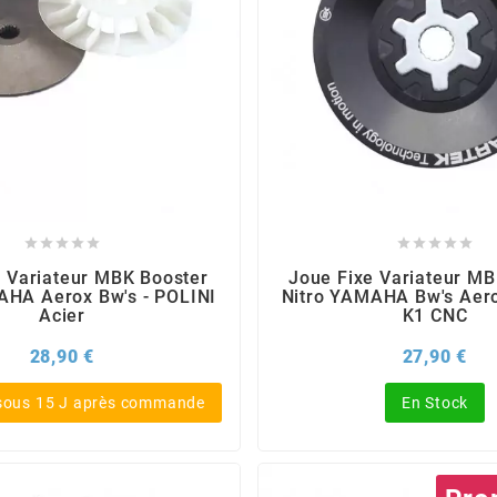










e Variateur MBK Booster
Joue Fixe Variateur MB
AHA Aerox Bw's - POLINI
Nitro YAMAHA Bw's Aer
Acier
K1 CNC
Prix
Pri
28,90 €
27,90 €
 sous 15 J après commande
En Stock