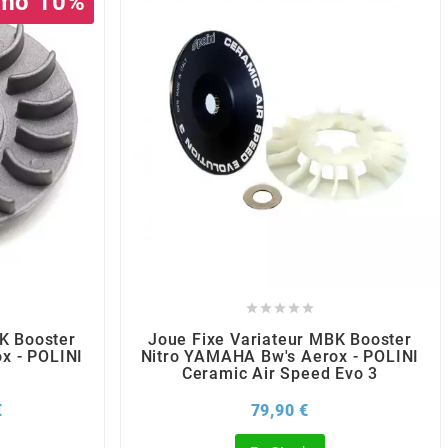
mo 10%





K Booster
Joue Fixe Variateur MBK Booster
x - POLINI
Nitro YAMAHA Bw's Aerox - POLINI
Ceramic Air Speed Evo 3
Prix
Prix
€
79,90 €