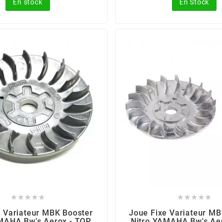
En stock
En Stock










e Variateur MBK Booster
Joue Fixe Variateur MB
MAHA Bw's Aerox - TOP
Nitro YAMAHA Bw's Ae