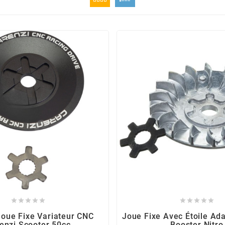










Joue Fixe Variateur CNC
Joue Fixe Avec Étoile Ad
enzi Scooter 50cc
Booster Nitro