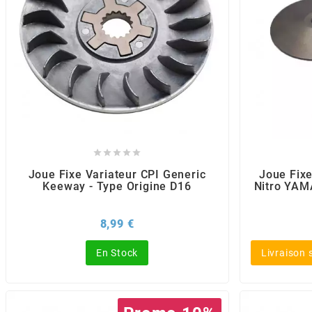
BERING
BETA MOTOS
BETA RACING





BIDALOT
Joue Fixe Variateur CPI Generic
Joue Fix
Keeway - Type Origine D16
Nitro YAM
BIHR
Prix
8,99 €
BIXESS
En Stock
Livraison
BOUCHET ENGINEERING