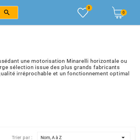
0

0
ssédant une motorisation Minarelli horizontale ou
rge sélection issue des plus grands fabricants
qualité irréprochable et un fonctionnement optimal

Trier par :
Nom, A à Z