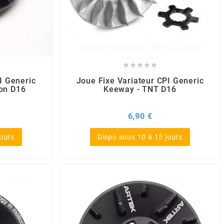





I Generic
Joue Fixe Variateur CPI Generic
ion D16
Keeway - TNT D16
x
Prix
6,90 €
jours
Dispo sous 10 à 15 jours