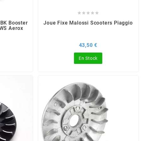





MBK Booster
Joue Fixe Malossi Scooters Piaggio
BWS Aerox
Prix
43,50 €
En Stock