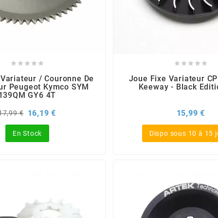










 Variateur / Couronne De
Joue Fixe Variateur CP
ur Peugeot Kymco SYM
Keeway - Black Edit
139QM GY6 4T
Prix
Prix
Pri
16,19 €
15,99 €
17,99 €
de
base
En Stock
Dispo sous 10 à 15 