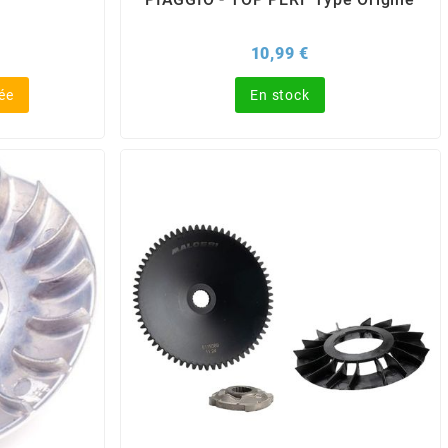
Prix
10,99 €
ée
En stock