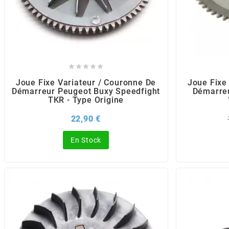
AUVRAY
AVOC
AXWIN





Joue Fixe Variateur / Couronne De
Joue Fixe
Démarreur Peugeot Buxy Speedfight
Démarre
b
TKR - Type Origine
Prix
22,90 €
BANDO
En Stock
BARIKIT
BCD
BELGOM