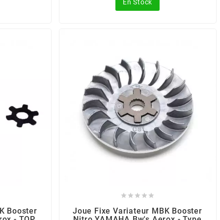
En Stock





K Booster
Joue Fixe Variateur MBK Booster
rox - TOP
Nitro YAMAHA Bw's Aerox - Type