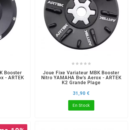





K Booster
Joue Fixe Variateur MBK Booster
ox - ARTEK
Nitro YAMAHA Bw's Aerox - ARTEK
K2 Grande Plage
x
Prix
31,90 €
En Stock