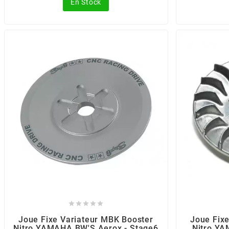
En Stock
CHARVIN
CHOK
CIF
CL BRAKES
CONTI
COOCASE





CST TIRES
Joue Fixe Variateur MBK Booster
Joue Fix
Nitro YAMAHA BW'S Aerox - Stage6
Nitro YA