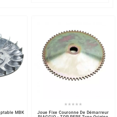





aptable MBK
Joue Fixe Couronne De Démarreur
PIAGGIO - TOP PERF Type Origine