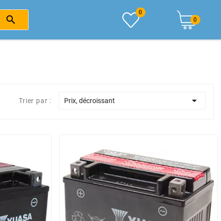
0

0

Trier par :
Prix, décroissant