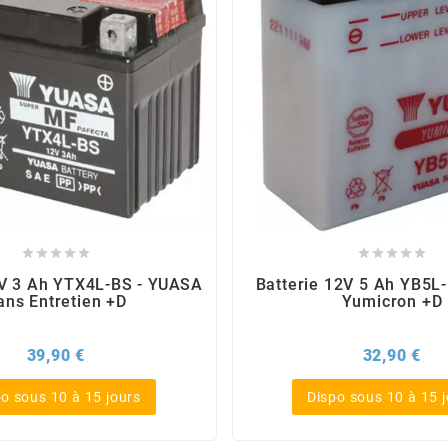










2V 3 Ah YTX4L-BS - YUASA
Batterie 12V 5 Ah YB5L
ans Entretien +D
Yumicron +D
Prix
Pri
39,90 €
32,90 €
o sous 10 à 15 jours
Dispo sous 10 à 15 