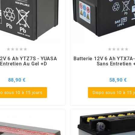










12V 6 Ah YTZ7S - YUASA
Batterie 12V 6 Ah YTX7A
Entretien Au Gel +D
Sans Entretien 
Prix
Pri
88,90 €
58,90 €
o sous 10 à 15 jours
Dispo sous 10 à 15 