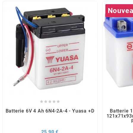
POSTE DE PILOTAGE
DERBI E3 ALL DAY
ARCHIVE
Nouve
AREXONS
ARIETE
ARMLOCK
ARTEIN
ARTEK





Batterie 6V 4 Ah 6N4-2A-4 - Yuasa +D
Batterie
121x71x93
ATHENA
Prix
25,90 €