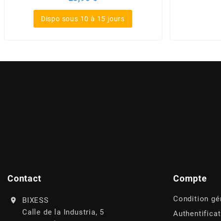
AUVRAY
Dispo sous 10 à 15 jours
AVOC
AXWIN
b
BANDO
BARIKIT
Contact
Compte
BCD
Condition gé
BIXESS
BELGOM
Calle de la Industria, 5
Authentifica