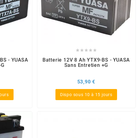





-BS - YUASA
Batterie 12V 8 Ah YTX9-BS - YUASA
+G
Sans Entretien +G
x
Prix
53,90 €
jours
Dispo sous 10 à 15 jours