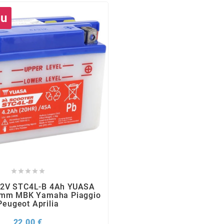
au





 12V STC4L-B 4Ah YUASA
mm MBK Yamaha Piaggio
Peugeot Aprilia
Prix
22,00 €