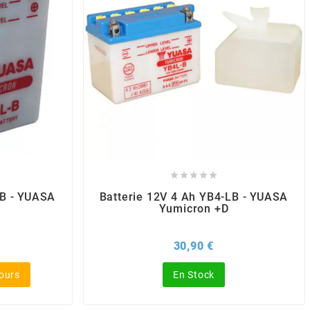





-B - YUASA
Batterie 12V 4 Ah YB4-LB - YUASA
Yumicron +D
x
Prix
30,90 €
jours
En Stock