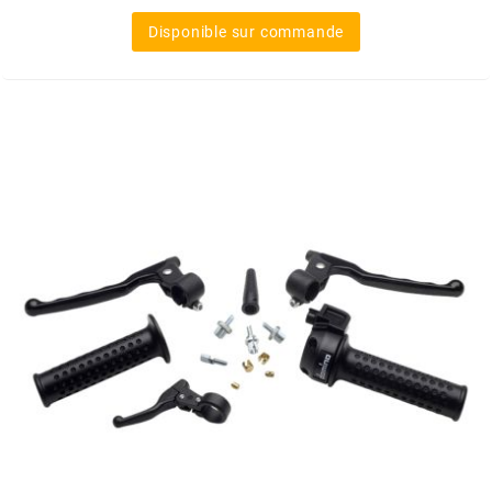
Disponible sur commande
BERING
BETA MOTOS
BETA RACING
BIDALOT
BIHR
BIXESS
BOUCHET ENGINEERING