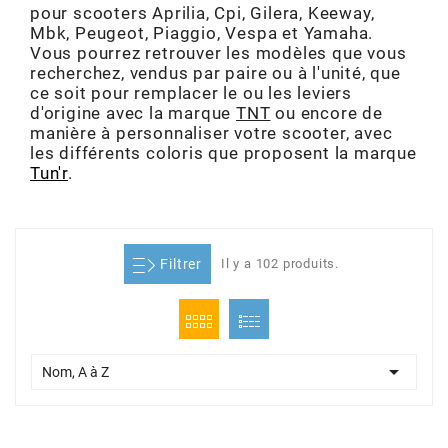
pour scooters Aprilia, Cpi, Gilera, Keeway,
ADMISSION
ADMISSION
VISSERIE
ALLUMAGE
STICKERS
2
Mbk, Peugeot, Piaggio, Vespa et Yamaha.
Vous pourrez retrouver les modèles que vous
ECHAPPEMENT
ALLUMAGE
CARROSSERIE
EMBRAYAGE
recherchez, vendus par paire ou à l'unité, que
2FAST
ce soit pour remplacer le ou les leviers
d'origine avec la marque
TNT
ou encore de
POSTE DE PILOTAGE
VARIATION
MOTEUR
TRANSMISSION
manière à personnaliser votre scooter, avec
4
les différents coloris que proposent la marque
Tun'r
.
CHASSIS
TRANSMISSION
HAUT MOTEUR
REFROIDISSEMENT
4 STROKE PARTS
RESERVOIR
REFROIDISSEMENT
ECHAPPEMENT
RESERVOIR
Filtrer
Il y a 102 produits.
a
ECLAIRAGE
RESERVOIR
VILEBREQUIN
CARTER
ADAPTABLE
FREINAGE
PEDALIER
ADMISSION
DÉMARRAGE

Nom, A à Z
ADX
ROUE
POSTE DE PILOTAGE
ALLUMAGE
POSTE DE PILOTAGE