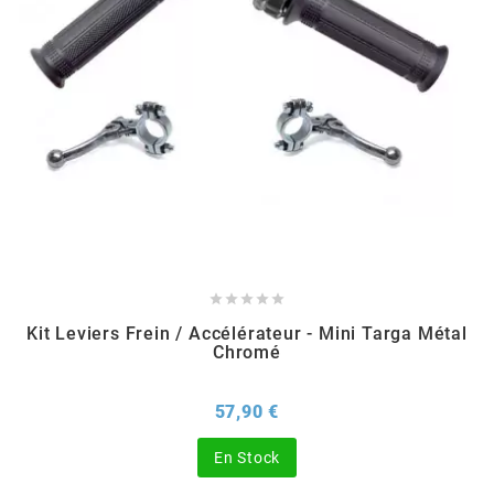
m
MAGGI
MAGNETI MARELLI
MALOSSI
MARCHALD FILTERS





Kit Leviers Frein / Accélérateur - Mini Targa Métal
Chromé
MBK / YAMAHA
Prix
57,90 €
MERYT
En Stock
METEOR PISTON