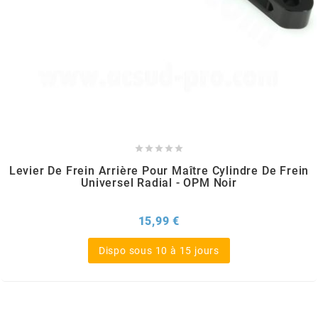
TERZO
THOR PARTS
TIP TOP
TIVOLY





TJT
Levier De Frein Arrière Pour Maître Cylindre De Frein
Universel Radial - OPM Noir
TNB
Prix
15,99 €
Dispo sous 10 à 15 jours
TNT
TOP PERFORMANCES