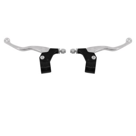
PEUGEOT
PHILIPS
PIAGGIO
PINASCO
PIRELLI
POLINI
POLISPORT