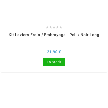
SGR
SHAD





SHERCO
Kit Leviers Frein / Embrayage - Poli / Noir Long
SHIDO
Prix
21,90 €
SHIRO HELMETS
En Stock
SIGMA
SITO
SKF