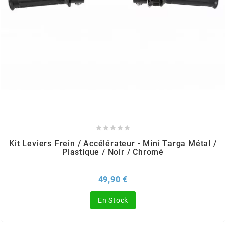
DERBI
DMP
DOMINO
DOPPLER
DR





Kit Leviers Frein / Accélérateur - Mini Targa Métal /
Plastique / Noir / Chromé
DUNLOP
Prix
49,90 €
e
En Stock
EASYBOOST