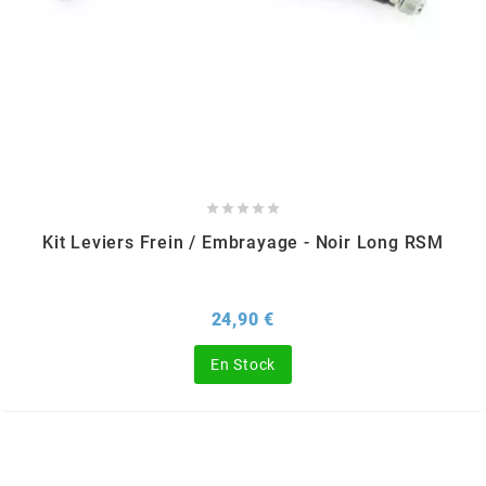
OMG
OPM
OSRAM





OTTO PARTS
Kit Leviers Frein / Embrayage - Noir Long RSM
OXA FACTORY
Prix
24,90 €
p
En Stock
P2R
PARMAKIT