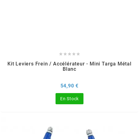
ITALKIT
j
JAMARCOL





Kit Leviers Frein / Accélérateur - Mini Targa Métal
k
Blanc
KANAIR
Prix
54,90 €
En Stock
KAPPA
KEIHIN