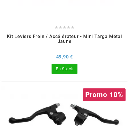
MOTIP
MOTO TASSINARI





Kit Leviers Frein / Accélérateur - Mini Targa Métal
Jaune
MOTOFORCE
Prix
49,90 €
MOTORI MINARELLI S.P.A.
En Stock
MPH HELMET
Promo 10%
MT HELMETS
MTKT