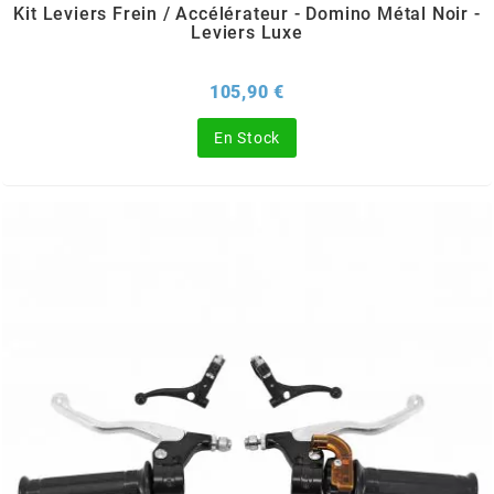
Kit Leviers Frein / Accélérateur - Domino Métal Noir -
CYCLUS TOOLS
Leviers Luxe
Prix
105,90 €
d
En Stock
D.I.D
DAYCO
DEESTONE
DELI TIRE
DELLORTO