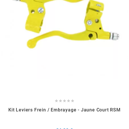
GLOBAL RACING OIL
GS27
GTR
GUILERA
GURTNER
h





HEIDENAU
Kit Leviers Frein / Embrayage - Jaune Court RSM
HEVIK