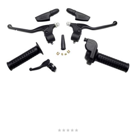
CHARVIN
CHOK
CIF
CL BRAKES
CONTI
COOCASE
CST TIRES




