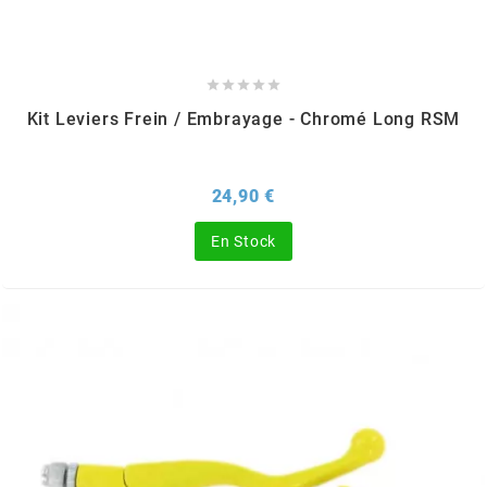
FLÖSSER





FULBAT
Kit Leviers Frein / Embrayage - Chromé Long RSM
g
Prix
24,90 €
GALFER
En Stock
GATES
GIANNELLI
GILERA