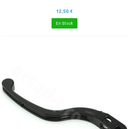
SUNWORLD RACING
Prix
12,50 €
En Stock
t
TDH 2DAY
TECNIGAS
TECNO
TECNO GLOBE
TEKNIX