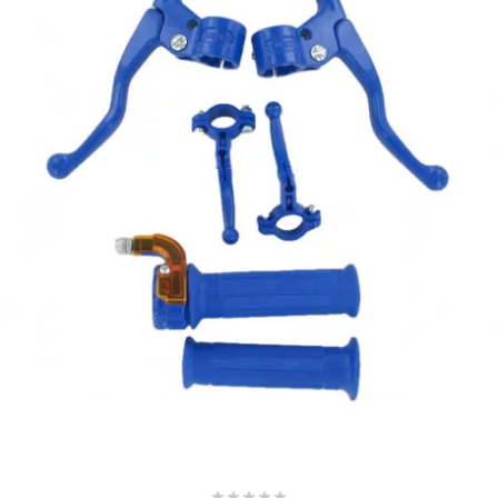
KMC
KMC
KOSO
KRD
KRM PRO RIDE
KUNDO
KUTVEK
KYOTO




