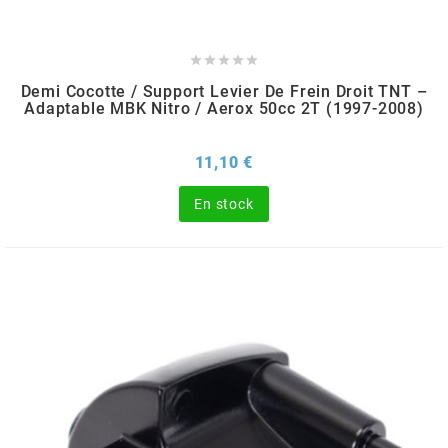
POSTE DE PILOTAGE
DERBI E3 ALL DAY
ARCHIVE





AREXONS
Demi Cocotte / Support Levier De Frein Droit TNT –
Adaptable MBK Nitro / Aerox 50cc 2T (1997-2008)
ARIETE
Prix
11,10 €
En stock
ARMLOCK
ARTEIN
ARTEK
ATHENA