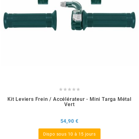
REFLECTIVE BERLIN
RENTHAL
REPLAY
RIEJU
RITO





RK
Kit Leviers Frein / Accélérateur - Mini Targa Métal
Vert
RMS ALTERNATIVE MOTO PARTS
Prix
54,90 €
RSM
Dispo sous 10 à 15 jours