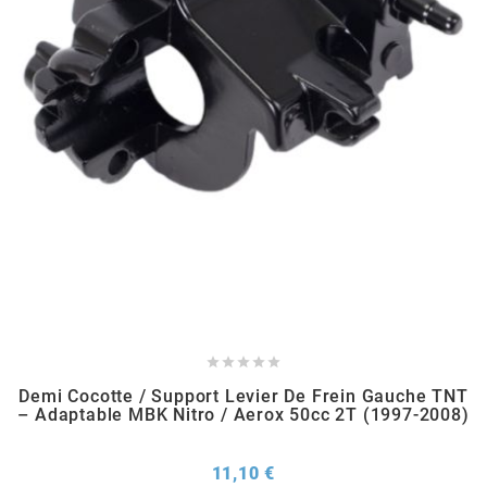
AUVRAY
AVOC
AXWIN
b
BANDO
BARIKIT





Demi Cocotte / Support Levier De Frein Gauche TNT
BCD
– Adaptable MBK Nitro / Aerox 50cc 2T (1997-2008)
BELGOM
Prix
11,10 €