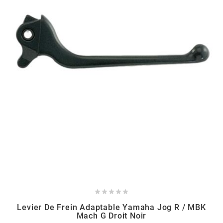
SPORFABRIC
SRAM
STAGE6
STAGE6 R/T
STAR BAR
STEEV





STR8
Levier De Frein Adaptable Yamaha Jog R / MBK
Mach G Droit Noir