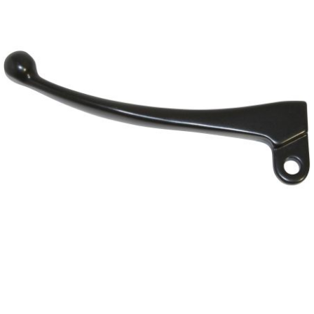
TPI BEARINGS
TRANSFIL
TRANSVAL
TRW
TUCANO URBANO
TUN'R
TURBOKIT