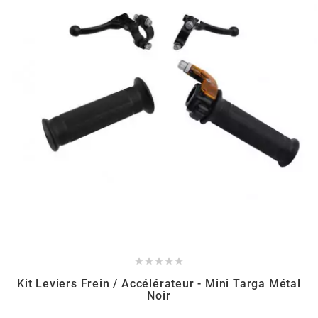
MVT
MXS RACING
n
NARAKU
NEWFREN
NG BRAKE DISC
NGK





Kit Leviers Frein / Accélérateur - Mini Targa Métal
Noir
NHK