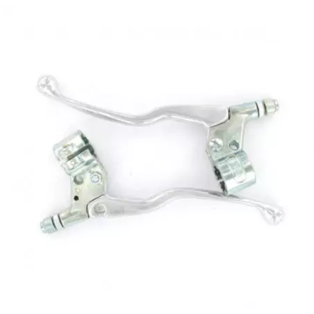
EBR
ELRING
f
FACO
FAG
FDM
FIVE