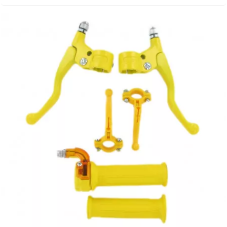
METRAKIT
MICHELIN
MIKUNI
MINERVA OIL
MITAS
MITSUBOSHI
MOST