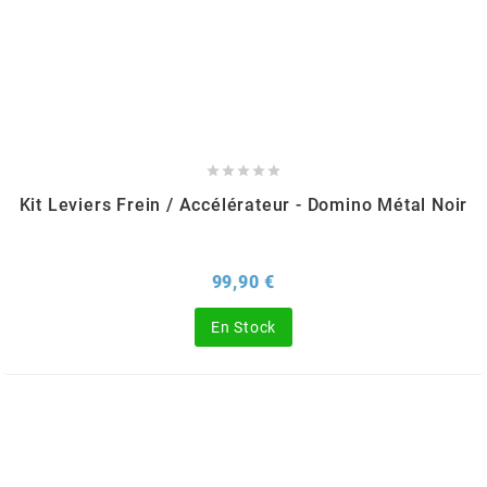
BRAIH
BRIDGESTONE
BRK





Kit Leviers Frein / Accélérateur - Domino Métal Noir
BUZZETTI
Prix
99,90 €
c
En Stock
C4
CARENZI
CHAMPION