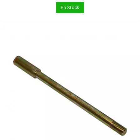
En Stock
RUN IRON WORKS
s
SARKANY
SAVA
SCHWALBE
SCR CORSE
SEAFLO