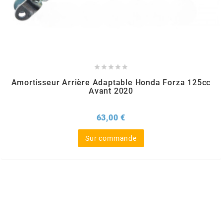
MOTIP
MOTO TASSINARI





MOTOFORCE
Amortisseur Arrière Adaptable Honda Forza 125cc
Avant 2020
MOTORI MINARELLI S.P.A.
Prix
63,00 €
MPH HELMET
Sur commande
MT HELMETS
MTKT