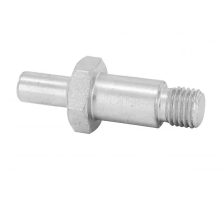
KMC
KMC
KOSO
KRD
KRM PRO RIDE
KUNDO
KUTVEK
KYOTO