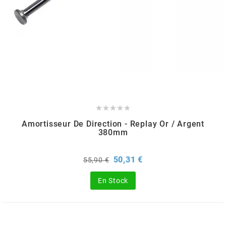
ITALKIT
j
JAMARCOL
k





Amortisseur De Direction - Replay Or / Argent
380mm
KANAIR
Prix
Prix
50,31 €
55,90 €
de
KAPPA
base
En Stock
KEIHIN