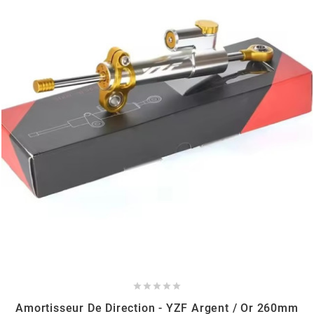
MVT
MXS RACING
n
NARAKU
NEWFREN
NG BRAKE DISC
NGK





NHK
Amortisseur De Direction - YZF Argent / Or 260mm