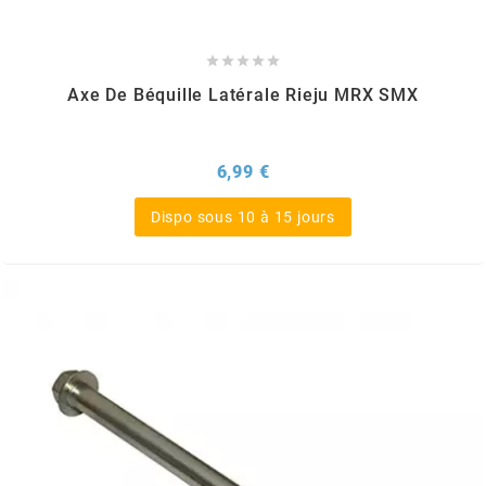
PRESSOL





Axe De Béquille Latérale Rieju MRX SMX
PRO TAPER
PROGRIP
Prix
6,99 €
Dispo sous 10 à 15 jours
PROMA
r
RADIKAL
RBMAX