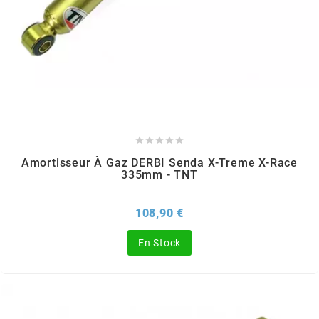
BRAIH
BRIDGESTONE
BRK
BUZZETTI





Amortisseur À Gaz DERBI Senda X-Treme X-Race
335mm - TNT
c
Prix
108,90 €
C4
En Stock
CARENZI
CHAMPION