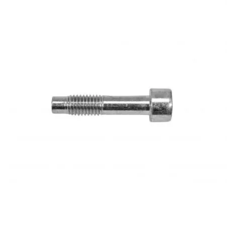
PEUGEOT
PHILIPS
PIAGGIO
PINASCO
PIRELLI
POLINI
POLISPORT