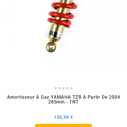
m
MAGGI
MAGNETI MARELLI
MALOSSI
MARCHALD FILTERS





MBK / YAMAHA
Amortisseur À Gaz YAMAHA TZR À Partir De 2004
285mm - TNT
MERYT
Prix
126,90 €
METEOR PISTON