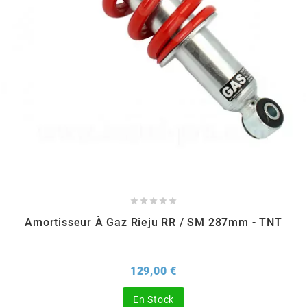
DERBI
DMP
DOMINO
DOPPLER
DR





DUNLOP
Amortisseur À Gaz Rieju RR / SM 287mm - TNT
e
Prix
129,00 €
EASYBOOST
En Stock