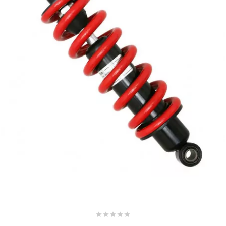
SPORFABRIC
SRAM
STAGE6
STAGE6 R/T
STAR BAR
STEEV
STR8




