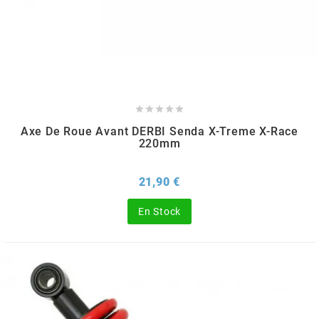
SGR
SHAD
SHERCO





Axe De Roue Avant DERBI Senda X-Treme X-Race
SHIDO
220mm
Prix
21,90 €
SHIRO HELMETS
En Stock
SIGMA
SITO
SKF