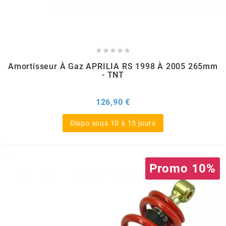
POSTE DE PILOTAGE
DERBI E3 ALL DAY
ARCHIVE
AREXONS





Amortisseur À Gaz APRILIA RS 1998 À 2005 265mm
- TNT
ARIETE
Prix
126,90 €
ARMLOCK
Dispo sous 10 à 15 jours
ARTEIN
Promo 10%
ARTEK
ATHENA