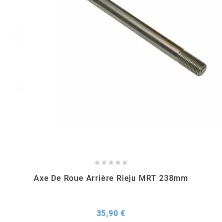
REFLECTIVE BERLIN
RENTHAL
REPLAY
RIEJU
RITO
RK





Axe De Roue Arrière Rieju MRT 238mm
RMS ALTERNATIVE MOTO PARTS
RSM
Prix
35,90 €