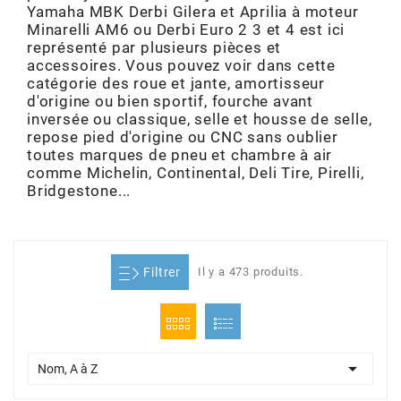
Yamaha MBK Derbi Gilera et Aprilia à moteur
ADMISSION
ADMISSION
VISSERIE
ALLUMAGE
STICKERS
2
Minarelli AM6 ou Derbi Euro 2 3 et 4 est ici
représenté par plusieurs pièces et
ECHAPPEMENT
ALLUMAGE
CARROSSERIE
EMBRAYAGE
accessoires. Vous pouvez voir dans cette
2FAST
catégorie des roue et jante, amortisseur
d'origine ou bien sportif, fourche avant
POSTE DE PILOTAGE
VARIATION
MOTEUR
TRANSMISSION
inversée ou classique, selle et housse de selle,
4
repose pied d'origine ou CNC sans oublier
toutes marques de pneu et chambre à air
CHASSIS
TRANSMISSION
HAUT MOTEUR
REFROIDISSEMENT
comme Michelin, Continental, Deli Tire, Pirelli,
4 STROKE PARTS
Bridgestone...
RESERVOIR
REFROIDISSEMENT
ECHAPPEMENT
RESERVOIR
a
Filtrer
Il y a 473 produits.
ECLAIRAGE
RESERVOIR
VILEBREQUIN
CARTER
ADAPTABLE
FREINAGE
PEDALIER
ADMISSION
DÉMARRAGE
ADX

Nom, A à Z
ROUE
POSTE DE PILOTAGE
ALLUMAGE
POSTE DE PILOTAGE