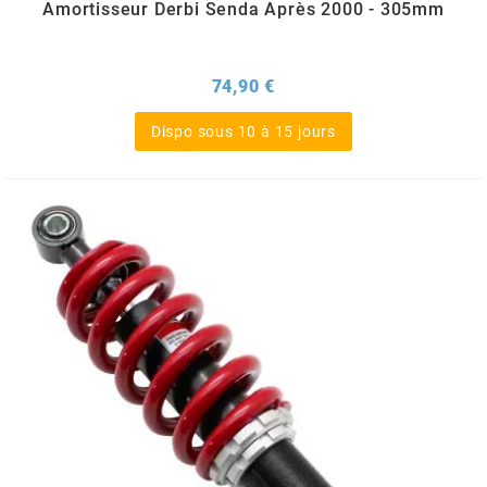
Amortisseur Derbi Senda Après 2000 - 305mm
SUNWORLD RACING
Prix
74,90 €
t
Dispo sous 10 à 15 jours
TDH 2DAY
TECNIGAS
TECNO
TECNO GLOBE
TEKNIX