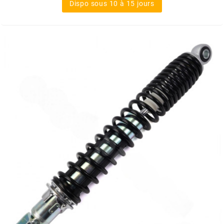
Dispo sous 10 à 15 jours
METRAKIT
MICHELIN
MIKUNI
MINERVA OIL
MITAS
MITSUBOSHI
MOST