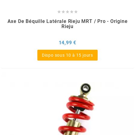





l
Axe De Béquille Latérale Rieju MRT / Pro - Origine
Rieju
LANDPORT
Prix
14,99 €
LEOVINCE
Dispo sous 10 à 15 jours
LETHAL THREAT
LOCKFORCE
LOCTITE
LUSITO