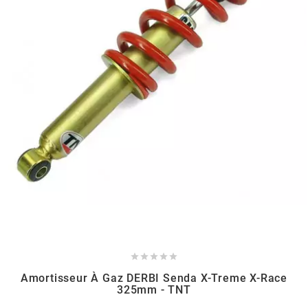
AUVRAY
AVOC
AXWIN
b
BANDO
BARIKIT
BCD





Amortisseur À Gaz DERBI Senda X-Treme X-Race
325mm - TNT
BELGOM