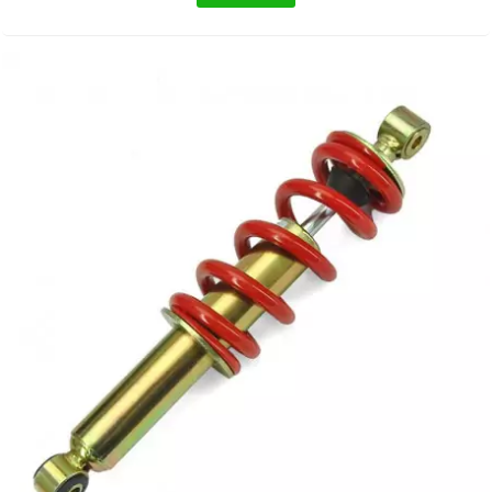
EBR
ELRING
f
FACO
FAG
FDM
FIVE