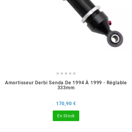
TERZO
THOR PARTS
TIP TOP
TIVOLY
TJT





Amortisseur Derbi Senda De 1994 À 1999 - Réglable
333mm
TNB
Prix
170,90 €
TNT
En Stock
TOP PERFORMANCES