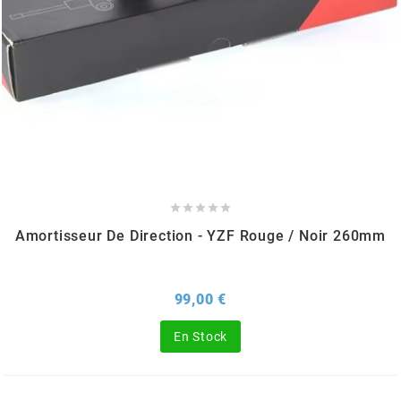
OMG
OPM
OSRAM
OTTO PARTS





OXA FACTORY
Amortisseur De Direction - YZF Rouge / Noir 260mm
p
Prix
99,00 €
En Stock
P2R
PARMAKIT