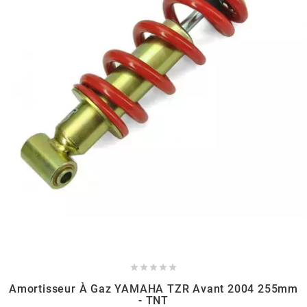
GLOBAL RACING OIL
GS27
GTR
GUILERA
GURTNER
h
HEIDENAU





Amortisseur À Gaz YAMAHA TZR Avant 2004 255mm
HEVIK
- TNT