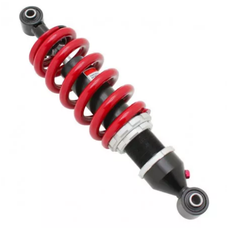
TPI BEARINGS
TRANSFIL
TRANSVAL
TRW
TUCANO URBANO
TUN'R
TURBOKIT