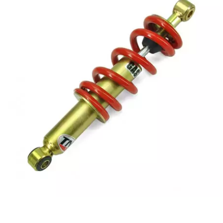
CHARVIN
CHOK
CIF
CL BRAKES
CONTI
COOCASE
CST TIRES