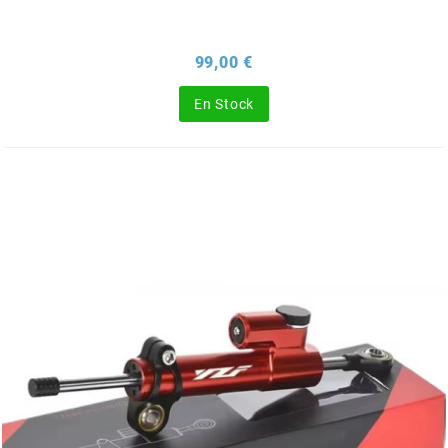
NITRO
Prix
99,00 €
NOEND
En Stock
NOREV
NOVI
NTN BEARINGS
o
OLYMPIA