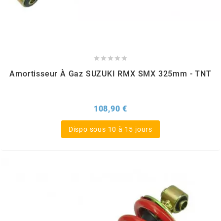
FLÖSSER
FULBAT





Amortisseur À Gaz SUZUKI RMX SMX 325mm - TNT
g
GALFER
Prix
108,90 €
Dispo sous 10 à 15 jours
GATES
GIANNELLI
GILERA