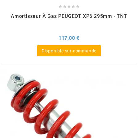





CYCLUS TOOLS
Amortisseur À Gaz PEUGEOT XP6 295mm - TNT
d
Prix
117,00 €
D.I.D
Disponible sur commande
DAYCO
DEESTONE
DELI TIRE
DELLORTO