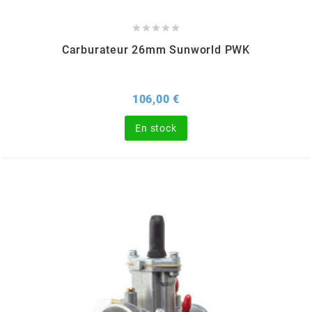





EBR
Carburateur 26mm Sunworld PWK
ELRING
Prix
106,00 €
f
En stock
FACO
FAG
FDM
FIVE