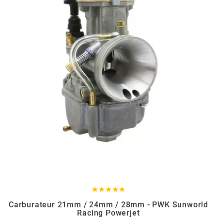
BRAIH
BRIDGESTONE
BRK
BUZZETTI
c
C4
CARENZI





Carburateur 21mm / 24mm / 28mm - PWK Sunworld
Racing Powerjet
CHAMPION