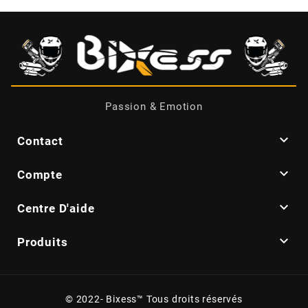
m
MAGGI
MAGNETI MARELLI
Passion & Emotion

MALOSSI
Contact

Compte
MARCHALD FILTERS

Centre D'aide
MBK / YAMAHA

Produits
MERYT
© 2022- Bixess™ Tous droits réservés
METEOR PISTON