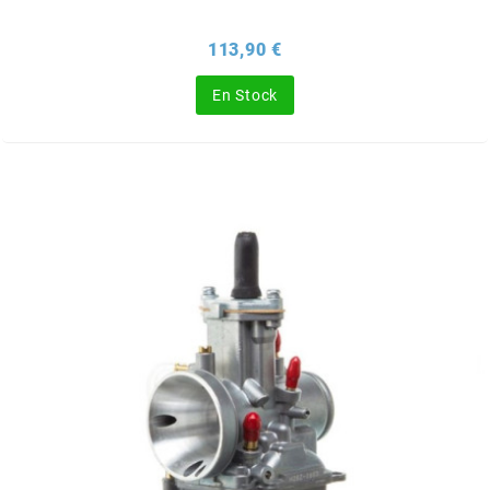
Prix
113,90 €
CHARVIN
En Stock
CHOK
CIF
CL BRAKES
CONTI
COOCASE
CST TIRES