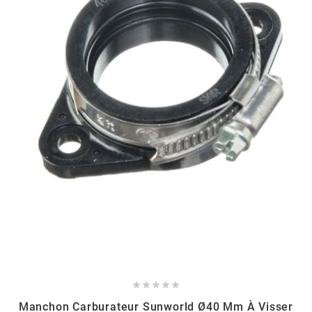
ITALKIT
j
JAMARCOL
k
KANAIR
KAPPA
KEIHIN





Manchon Carburateur Sunworld Ø40 Mm À Visser