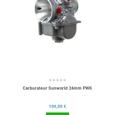
FLÖSSER
FULBAT
g
GALFER
GATES





GIANNELLI
Carburateur Sunworld 24mm PWK
GILERA
Prix
104,00 €