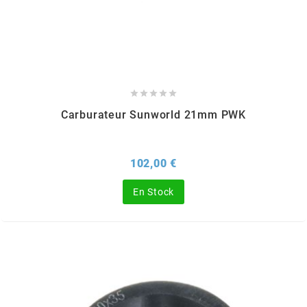
HOOSIER RACING TIRE
HUTCHINSON





i
Carburateur Sunworld 21mm PWK
IGM
Prix
102,00 €
En Stock
INA
IPONE
IRIS