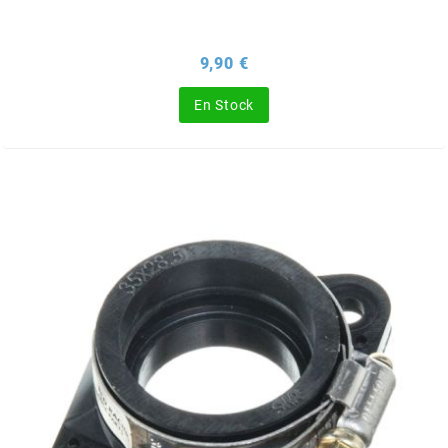
KMC
Prix
9,90 €
KMC
En Stock
KOSO
KRD
KRM PRO RIDE
KUNDO
KUTVEK
KYOTO