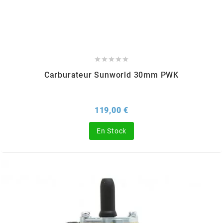
BERING
BETA MOTOS





Carburateur Sunworld 30mm PWK
BETA RACING
Prix
119,00 €
BIDALOT
En Stock
BIHR
BIXESS
BOUCHET ENGINEERING