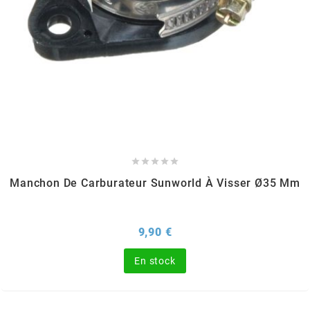
l
LANDPORT
LEOVINCE
LETHAL THREAT





Manchon De Carburateur Sunworld À Visser Ø35 Mm
LOCKFORCE
Prix
9,90 €
LOCTITE
En stock
LUSITO