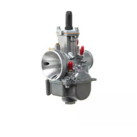
DERBI
DMP
DOMINO
DOPPLER
DR
DUNLOP
e
EASYBOOST