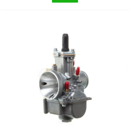
AUVRAY
AVOC
AXWIN
b
BANDO
BARIKIT
BCD
BELGOM