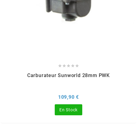
CYCLUS TOOLS
d
D.I.D
DAYCO





Carburateur Sunworld 28mm PWK
DEESTONE
Prix
109,90 €
DELI TIRE
En Stock
DELLORTO