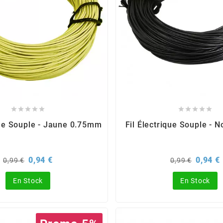










que Souple - Jaune 0.75mm
Fil Électrique Souple - 
Prix
Prix
Prix
P
0,94 €
0,94 €
0,99 €
0,99 €
de
de
base
base
En Stock
En Stock