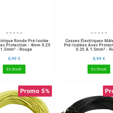










ctrique Ronde Pré-Isolée
Cosses Électriques Mâl
ec Protection - 4mm 0.25
Pré-Isolées Avec Protec
 1.5mm² - Rouge
0.25 À 1.5mm² - 
Prix
Prix
0,99 €
0,99 €
En Stock
En Stock
Promo 5%
Pr