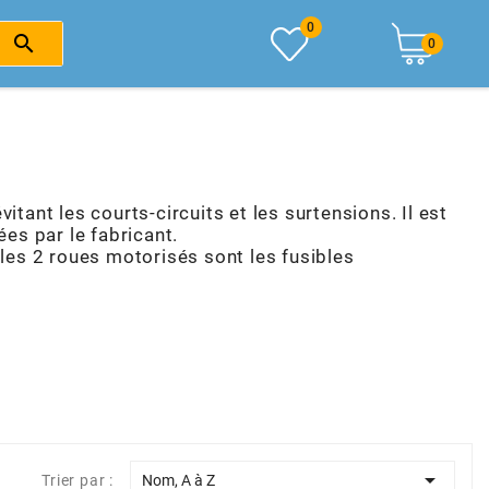
0

0
itant les courts-circuits et les surtensions. Il est
es par le fabricant.
 les 2 roues motorisés sont les fusibles

Trier par :
Nom, A à Z