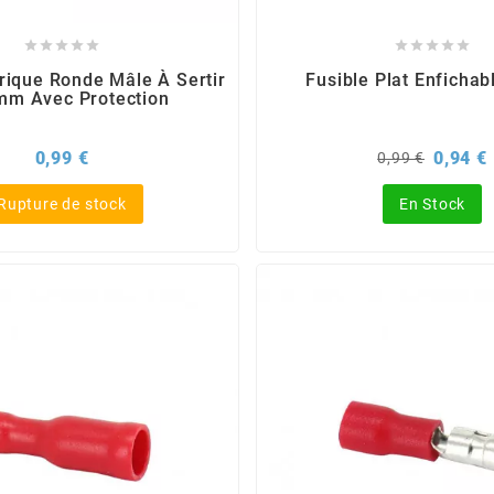










rique Ronde Mâle À Sertir
Fusible Plat Enfichab
5mm Avec Protection
Prix
Prix
P
0,99 €
0,94 €
0,99 €
de
base
Rupture de stock
En Stock