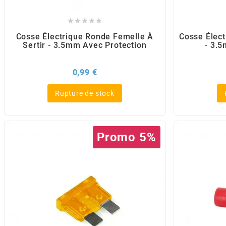
POSTE DE PILOTAGE
DERBI E3 ALL DAY
ARCHIVE





Cosse Électrique Ronde Femelle À
Cosse Élect
Sertir - 3.5mm Avec Protection
- 3.
AREXONS
Prix
0,99 €
ARIETE
Rupture de stock
ARMLOCK
Promo 5%
ARTEIN
ARTEK
ATHENA