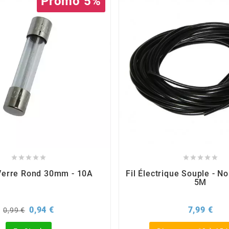
Promo 5%










Verre Rond 30mm - 10A
Fil Électrique Souple - N
5M
Prix
Prix
Prix
0,94 €
7,99 €
0,99 €
de
base