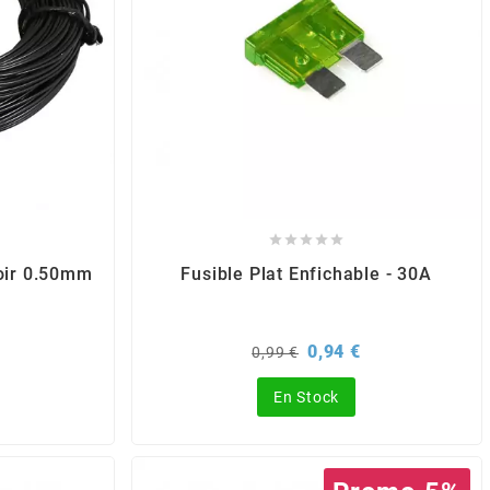





Noir 0.50mm
Fusible Plat Enfichable - 30A
rix
Prix
Prix
0,94 €
0,99 €
de
base
En Stock