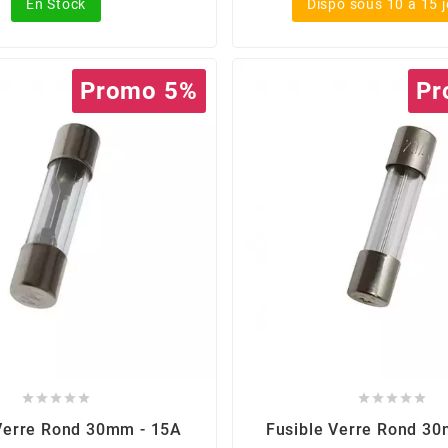
En Stock
Dispo sous 10 à 15 
Promo 5%
Pr










Verre Rond 30mm - 15A
Fusible Verre Rond 3