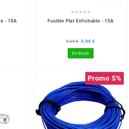





le - 10A
Fusible Plat Enfichable - 15A
rix
Prix
Prix
0,94 €
0,99 €
de
base
En Stock
Promo 5%