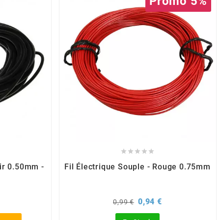
Promo 5%





oir 0.50mm -
Fil Électrique Souple - Rouge 0.75mm
Prix
Prix
0,94 €
0,99 €
de
base