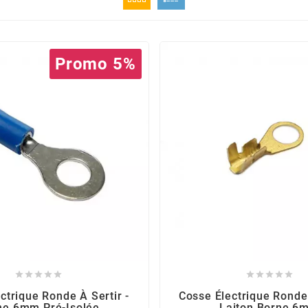
Promo 5%










ctrique Ronde À Sertir -
Cosse Électrique Ronde 
ne 6mm Pré-Isolée
Laiton Borne 6