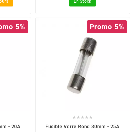
jours
En Stock
omo 5%
Promo 5%





0mm - 20A
Fusible Verre Rond 30mm - 25A