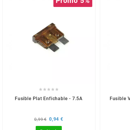
Promo 5%
BRAIH
BRIDGESTONE
BRK
BUZZETTI
c





C4
Fusible Plat Enfichable - 7.5A
Fusible 
CARENZI
Prix
Prix
0,94 €
0,99 €
de
CHAMPION
base