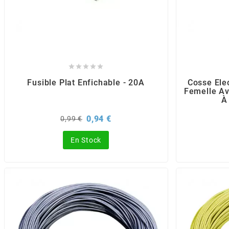
AUVRAY
AVOC
AXWIN





Fusible Plat Enfichable - 20A
Cosse Ele
Femelle Av
b
À
Prix
Prix
0,94 €
0,99 €
de
BANDO
base
En Stock
BARIKIT
BCD
BELGOM