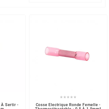





À Sertir -
Cosse Electrique Ronde Femelle -
mm
Thermorétractable - 0.5 À 1.5mm²