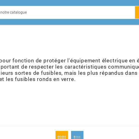
EIN
 pour fonction de protéger l'équipement électrique en év
portant de respecter les caractéristiques communiqué
X
usieurs sortes de fusibles, mais les plus répandus dans
et les fusibles ronds en verre.