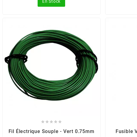
En Stock
CHARVIN
CHOK
CIF
CL BRAKES
CONTI
COOCASE





CST TIRES
Fil Électrique Souple - Vert 0.75mm
Fusible 