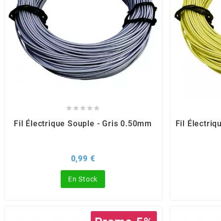
BERING
BETA MOTOS
BETA RACING





BIDALOT
Fil Électrique Souple - Gris 0.50mm
Fil Électri
BIHR
Prix
0,99 €
BIXESS
En Stock
BOUCHET ENGINEERING