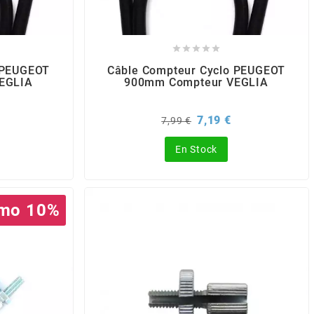





 PEUGEOT
Câble Compteur Cyclo PEUGEOT
EGLIA
900mm Compteur VEGLIA
Prix
Prix
7,19 €
7,99 €
de
base
En Stock
mo 10%