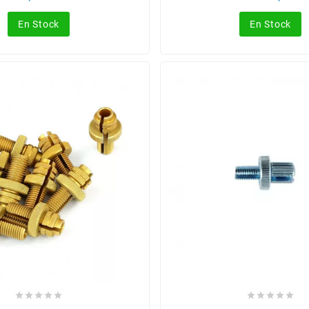
de
base
En Stock
En Stock









