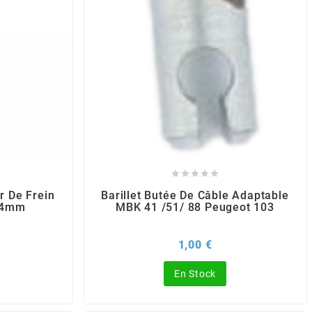





er De Frein
Barillet Butée De Câble Adaptable
14mm
MBK 41 /51/ 88 Peugeot 103
rix
Prix
1,00 €
En Stock