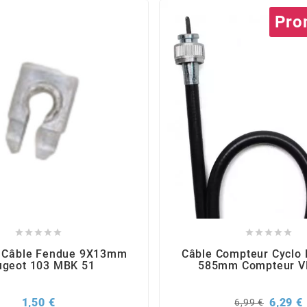
Pro










e Câble Fendue 9X13mm
Câble Compteur Cyclo
ugeot 103 MBK 51
585mm Compteur V
Prix
Prix
P
1,50 €
6,29 €
6,99 €