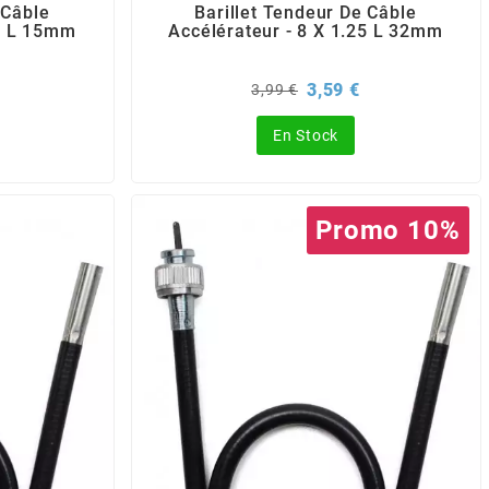
 Câble
Barillet Tendeur De Câble
00 L 15mm
Accélérateur - 8 X 1.25 L 32mm
Prix
Prix
3,59 €
3,99 €
de
base
En Stock
Promo 10%