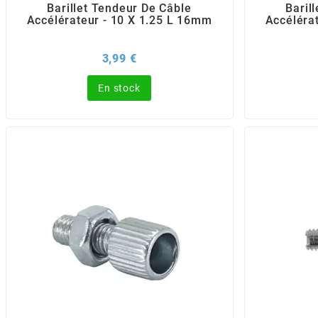
Barillet Tendeur De Câble
Baril
Accélérateur - 10 X 1.25 L 16mm
Accéléra
BERING
Prix
3,99 €
BETA MOTOS
En stock
BETA RACING
BIDALOT
BIHR
BIXESS
BOUCHET ENGINEERING