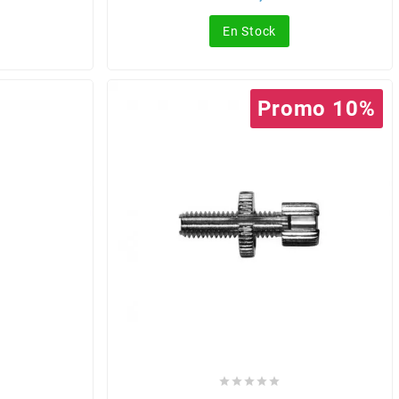
de
base
En Stock
Promo 10%




