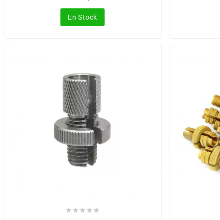
AUVRAY
de
base
En Stock
AVOC
AXWIN
b
BANDO
BARIKIT
BCD
BELGOM




