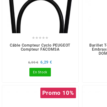
CHARVIN
CHOK





CIF
Câble Compteur Cyclo PEUGEOT
Barillet 
Compteur FACOMSA
Embraya
DOM
CL BRAKES
Prix
Prix
6,29 €
6,99 €
de
base
CONTI
En Stock
COOCASE
Promo 10%
CST TIRES