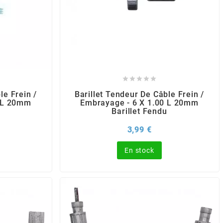





le Frein /
Barillet Tendeur De Câble Frein /
0 L 20mm
Embrayage - 6 X 1.00 L 20mm
Barillet Fendu
rix
Prix
3,99 €
En stock