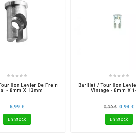










 Tourillon Levier De Frein
Barillet / Tourillon Levi
al - 8mm X 13mm
Vintage - 8mm X 
Prix
Prix
P
6,99 €
0,94 €
0,99 €
de
base
En Stock
En Stock