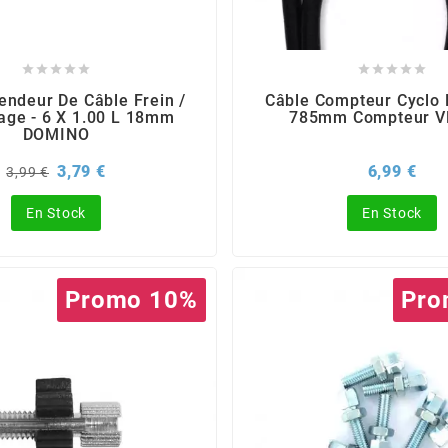










Tendeur De Câble Frein /
Câble Compteur Cyclo
ge - 6 X 1.00 L 18mm
785mm Compteur V
DOMINO
Prix
Prix
Prix
3,79 €
6,99 €
3,99 €
de
base
En Stock
En Stock
Promo 10%
Pro