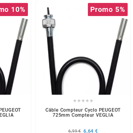
mo 10%
Promo 5%





 PEUGEOT
Câble Compteur Cyclo PEUGEOT
EGLIA
725mm Compteur VEGLIA
rix
Prix
Prix
6,64 €
6,99 €