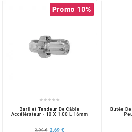
POSTE DE PILOTAGE
DERBI E3 ALL DAY
Promo 10%
ARCHIVE
AREXONS
ARIETE
ARMLOCK
ARTEIN
ARTEK





Barillet Tendeur De Câble
Butée D
Accélérateur - 10 X 1.00 L 16mm
Pe
ATHENA
Prix
Prix
2,69 €
2,99 €