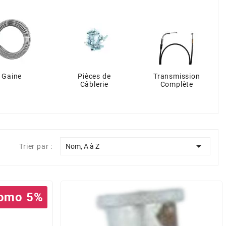
Gaine
Pièces de
Transmission
Câblerie
Complète

Trier par :
Nom, A à Z
omo 5%