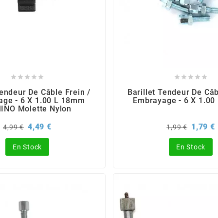










Tendeur De Câble Frein /
Barillet Tendeur De Câb
ge - 6 X 1.00 L 18mm
Embrayage - 6 X 1.0
INO Molette Nylon
Prix
Prix
Prix
P
4,49 €
1,79 €
4,99 €
1,99 €
de
de
base
base
En Stock
En Stock