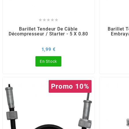
BRAIH





BRIDGESTONE
Barillet Tendeur De Câble
Barillet 
Décompresseur / Starter - 5 X 0.80
Embraya
BRK
Prix
1,99 €
BUZZETTI
En Stock
c
Promo 10%
C4
CARENZI
CHAMPION