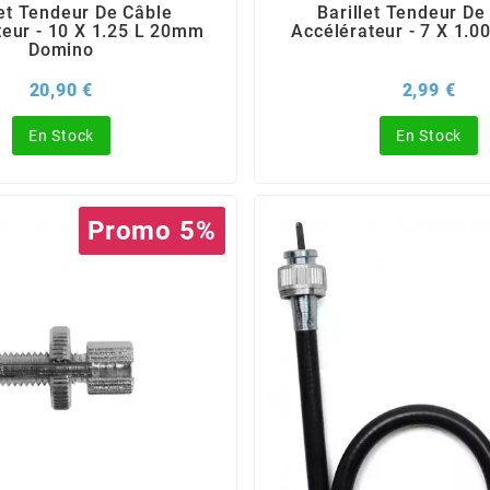
let Tendeur De Câble
Barillet Tendeur De
teur - 10 X 1.25 L 20mm
Accélérateur - 7 X 1.
Domino
Prix
Prix
20,90 €
2,99 €
En Stock
En Stock
Promo 5%