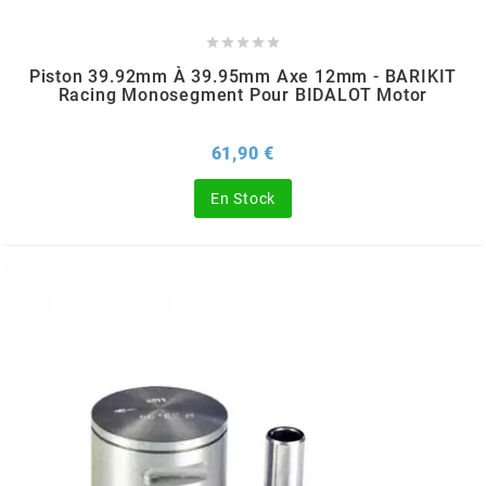





l
Piston 39.92mm À 39.95mm Axe 12mm - BARIKIT
Racing Monosegment Pour BIDALOT Motor
LANDPORT
Prix
61,90 €
LEOVINCE
En Stock
LETHAL THREAT
LOCKFORCE
LOCTITE
LUSITO