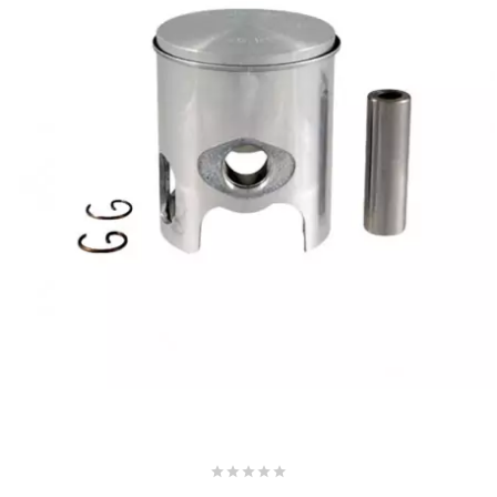
SPORFABRIC
SRAM
STAGE6
STAGE6 R/T
STAR BAR
STEEV
STR8




