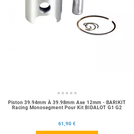
m
MAGGI
MAGNETI MARELLI
MALOSSI
MARCHALD FILTERS





MBK / YAMAHA
Piston 39.94mm À 39.98mm Axe 12mm - BARIKIT
Racing Monosegment Pour Kit BIDALOT G1 G2
MERYT
Prix
61,90 €
METEOR PISTON