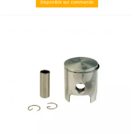
Disponible sur commande
METRAKIT
MICHELIN
MIKUNI
MINERVA OIL
MITAS
MITSUBOSHI
MOST