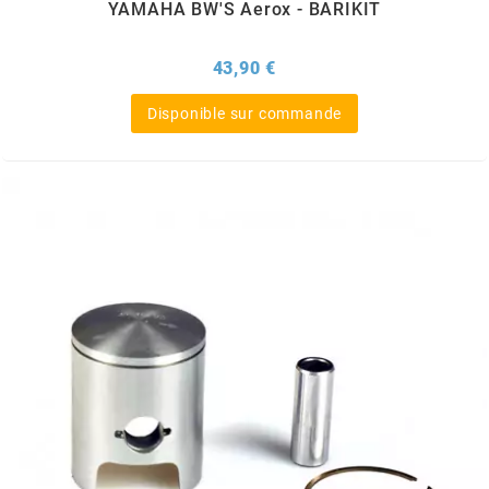
YAMAHA BW'S Aerox - BARIKIT
NITRO
Prix
43,90 €
NOEND
Disponible sur commande
NOREV
NOVI
NTN BEARINGS
o
OLYMPIA