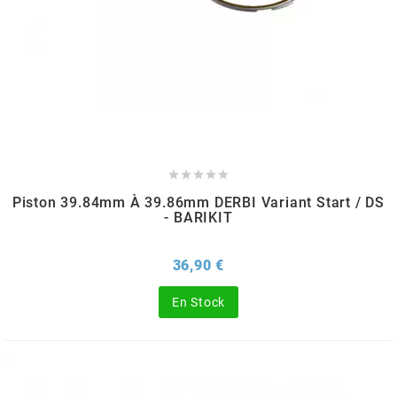
BRAIH
BRIDGESTONE
BRK
BUZZETTI





Piston 39.84mm À 39.86mm DERBI Variant Start / DS
- BARIKIT
c
Prix
36,90 €
C4
En Stock
CARENZI
CHAMPION