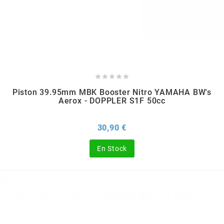
SGR
SHAD
SHERCO





Piston 39.95mm MBK Booster Nitro YAMAHA BW's
SHIDO
Aerox - DOPPLER S1F 50cc
Prix
30,90 €
SHIRO HELMETS
En Stock
SIGMA
SITO
SKF