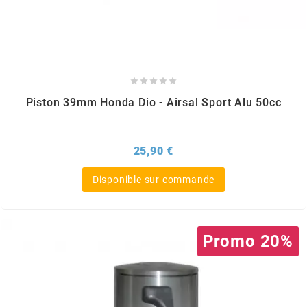
FLÖSSER
FULBAT





Piston 39mm Honda Dio - Airsal Sport Alu 50cc
g
GALFER
Prix
25,90 €
Disponible sur commande
GATES
GIANNELLI
Promo 20%
GILERA