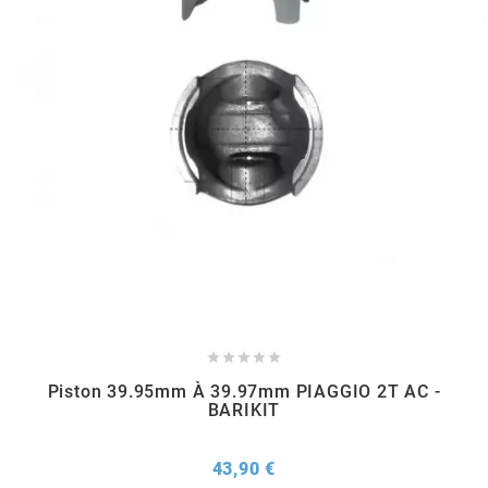
REFLECTIVE BERLIN
RENTHAL
REPLAY
RIEJU
RITO
RK





Piston 39.95mm À 39.97mm PIAGGIO 2T AC -
RMS ALTERNATIVE MOTO PARTS
BARIKIT
RSM
Prix
43,90 €