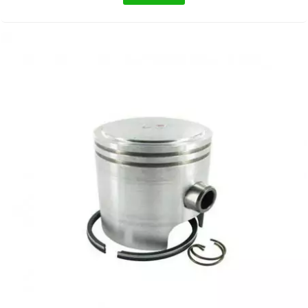
EBR
ELRING
f
FACO
FAG
FDM
FIVE