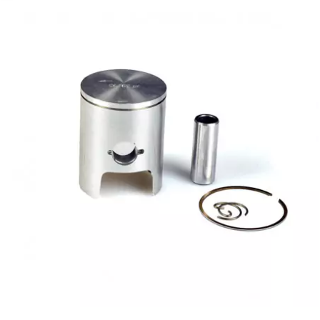
PEUGEOT
PHILIPS
PIAGGIO
PINASCO
PIRELLI
POLINI
POLISPORT