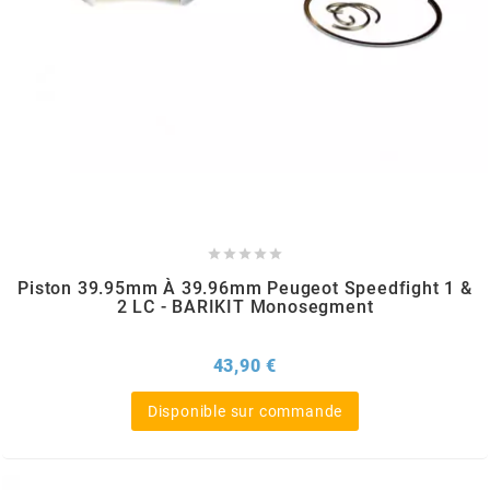
OMG
OPM
OSRAM
OTTO PARTS





OXA FACTORY
Piston 39.95mm À 39.96mm Peugeot Speedfight 1 &
2 LC - BARIKIT Monosegment
p
Prix
43,90 €
Disponible sur commande
P2R
PARMAKIT