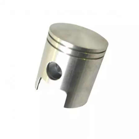
TPI BEARINGS
TRANSFIL
TRANSVAL
TRW
TUCANO URBANO
TUN'R
TURBOKIT