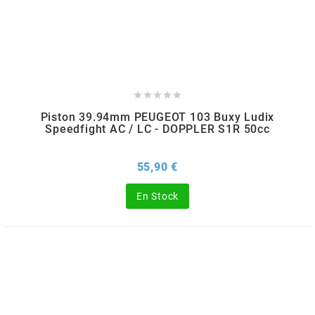
MOTIP
MOTO TASSINARI





MOTOFORCE
Piston 39.94mm PEUGEOT 103 Buxy Ludix
Speedfight AC / LC - DOPPLER S1R 50cc
MOTORI MINARELLI S.P.A.
Prix
55,90 €
MPH HELMET
En Stock
MT HELMETS
MTKT