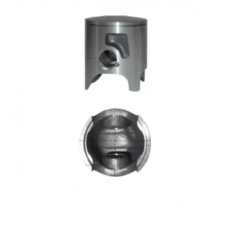
KMC
KMC
KOSO
KRD
KRM PRO RIDE
KUNDO
KUTVEK
KYOTO