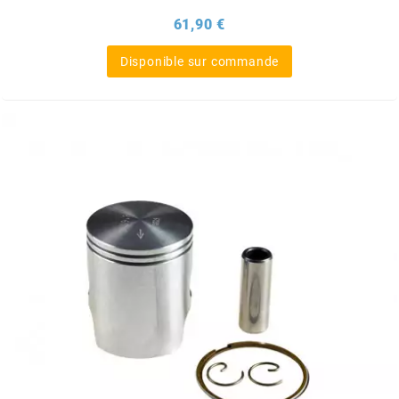
Prix
61,90 €
BERING
Disponible sur commande
BETA MOTOS
BETA RACING
BIDALOT
BIHR
BIXESS
BOUCHET ENGINEERING