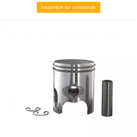
Disponible sur commande
RUN IRON WORKS
s
SARKANY
SAVA
SCHWALBE
SCR CORSE
SEAFLO