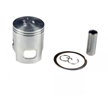
CHARVIN
CHOK
CIF
CL BRAKES
CONTI
COOCASE
CST TIRES