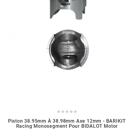
AUVRAY
AVOC
AXWIN
b
BANDO
BARIKIT
BCD





Piston 38.95mm À 38.98mm Axe 12mm - BARIKIT
Racing Monosegment Pour BIDALOT Motor
BELGOM