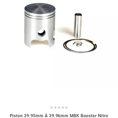
MVT
MXS RACING
n
NARAKU
NEWFREN
NG BRAKE DISC
NGK





NHK
Piston 39.95mm À 39.96mm MBK Booster Nitro