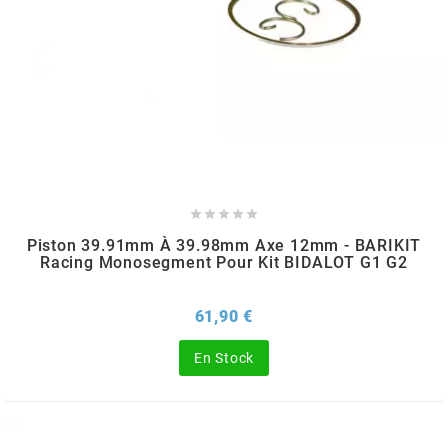
ITALKIT
j
JAMARCOL
k





Piston 39.91mm À 39.98mm Axe 12mm - BARIKIT
Racing Monosegment Pour Kit BIDALOT G1 G2
KANAIR
Prix
61,90 €
KAPPA
En Stock
KEIHIN