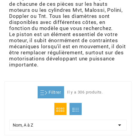
de chacune de ces pièces sur les hauts
ADMISSION
ADMISSION
VISSERIE
ALLUMAGE
STICKERS
2
moteurs ou les cylindres Mvt, Malossi, Polini,
Doppler ou Tnt. Tous les diamètres sont
ECHAPPEMENT
ALLUMAGE
CARROSSERIE
EMBRAYAGE
disponibles avec différentes côtes, en
2FAST
fonction du modèle que vous recherchez.
Le piston est un élément essentiel de votre
POSTE DE PILOTAGE
VARIATION
MOTEUR
TRANSMISSION
moteur, il subit énormément de contraintes
4
mécaniques lorsqu'il est en mouvement, il doit
être remplacer régulièrement, surtout sur des
CHASSIS
TRANSMISSION
HAUT MOTEUR
REFROIDISSEMENT
motorisations développant une puissance
4 STROKE PARTS
importante.
RESERVOIR
REFROIDISSEMENT
ECHAPPEMENT
RESERVOIR
a
Filtrer
Il y a 306 produits.
ECLAIRAGE
RESERVOIR
VILEBREQUIN
CARTER
ADAPTABLE
FREINAGE
PEDALIER
ADMISSION
DÉMARRAGE
ADX

Nom, A à Z
ROUE
POSTE DE PILOTAGE
ALLUMAGE
POSTE DE PILOTAGE