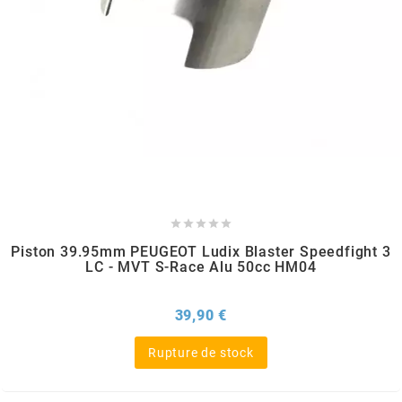
TERZO
THOR PARTS
TIP TOP
TIVOLY
TJT





Piston 39.95mm PEUGEOT Ludix Blaster Speedfight 3
LC - MVT S-Race Alu 50cc HM04
TNB
Prix
39,90 €
TNT
Rupture de stock
TOP PERFORMANCES