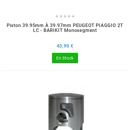
PRESSOL





Piston 39.95mm À 39.97mm PEUGEOT PIAGGIO 2T
PRO TAPER
LC - BARIKIT Monosegment
PROGRIP
Prix
43,90 €
En Stock
PROMA
r
RADIKAL
RBMAX