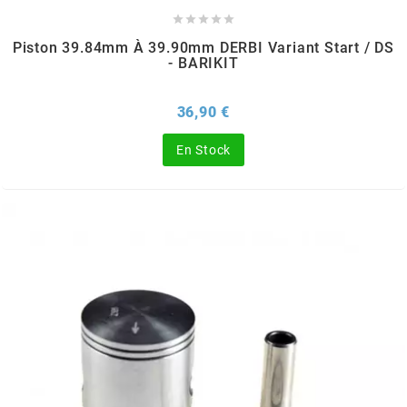





CYCLUS TOOLS
Piston 39.84mm À 39.90mm DERBI Variant Start / DS
- BARIKIT
d
Prix
36,90 €
D.I.D
En Stock
DAYCO
DEESTONE
DELI TIRE
DELLORTO