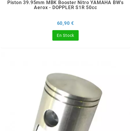
Piston 39.95mm MBK Booster Nitro YAMAHA BW's
SUNWORLD RACING
Aerox - DOPPLER S1R 50cc
Prix
60,90 €
t
En Stock
TDH 2DAY
TECNIGAS
TECNO
TECNO GLOBE
TEKNIX