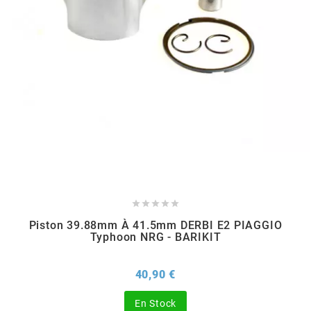
DERBI
DMP
DOMINO
DOPPLER
DR





DUNLOP
Piston 39.88mm À 41.5mm DERBI E2 PIAGGIO
Typhoon NRG - BARIKIT
e
Prix
40,90 €
EASYBOOST
En Stock