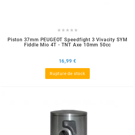
POSTE DE PILOTAGE
DERBI E3 ALL DAY
ARCHIVE
AREXONS





Piston 37mm PEUGEOT Speedfight 3 Vivacity SYM
Fiddle Mio 4T - TNT Axe 10mm 50cc
ARIETE
Prix
16,99 €
ARMLOCK
Rupture de stock
ARTEIN
ARTEK
ATHENA