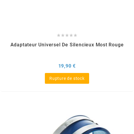
FLÖSSER
FULBAT





Adaptateur Universel De Silencieux Most Rouge
g
GALFER
Prix
19,90 €
Rupture de stock
GATES
GIANNELLI
GILERA