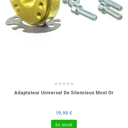
DERBI
DMP
DOMINO
DOPPLER
DR





DUNLOP
Adaptateur Universel De Silencieux Most Or
e
Prix
19,90 €
EASYBOOST
En stock