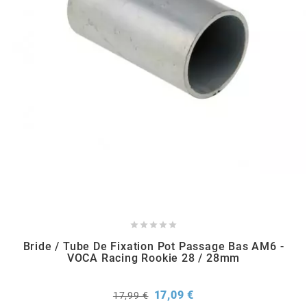
REFLECTIVE BERLIN
RENTHAL
REPLAY
RIEJU
RITO
RK





Bride / Tube De Fixation Pot Passage Bas AM6 -
RMS ALTERNATIVE MOTO PARTS
VOCA Racing Rookie 28 / 28mm
RSM
Prix
Prix
17,09 €
17,99 €
de