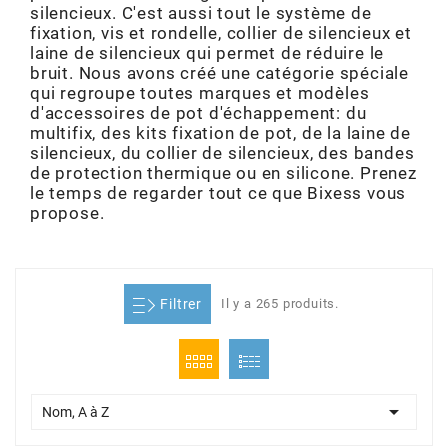
silencieux. C'est aussi tout le système de
ADMISSION
ADMISSION
VISSERIE
ALLUMAGE
STICKERS
2
fixation, vis et rondelle, collier de silencieux et
laine de silencieux qui permet de réduire le
ECHAPPEMENT
ALLUMAGE
CARROSSERIE
EMBRAYAGE
bruit. Nous avons créé une catégorie spéciale
2FAST
qui regroupe toutes marques et modèles
d'accessoires de pot d'échappement: du
POSTE DE PILOTAGE
VARIATION
MOTEUR
TRANSMISSION
multifix, des kits fixation de pot, de la laine de
4
silencieux, du collier de silencieux, des bandes
de protection thermique ou en silicone. Prenez
CHASSIS
TRANSMISSION
HAUT MOTEUR
REFROIDISSEMENT
le temps de regarder tout ce que Bixess vous
4 STROKE PARTS
propose.
RESERVOIR
REFROIDISSEMENT
ECHAPPEMENT
RESERVOIR
a
Filtrer
Il y a 265 produits.
ECLAIRAGE
RESERVOIR
VILEBREQUIN
CARTER
ADAPTABLE
FREINAGE
PEDALIER
ADMISSION
DÉMARRAGE
ADX

Nom, A à Z
ROUE
POSTE DE PILOTAGE
ALLUMAGE
POSTE DE PILOTAGE