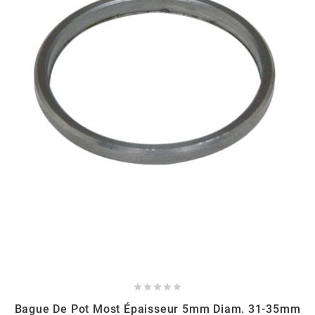
MVT
MXS RACING
n
NARAKU
NEWFREN
NG BRAKE DISC
NGK





NHK
Bague De Pot Most Épaisseur 5mm Diam. 31-35mm