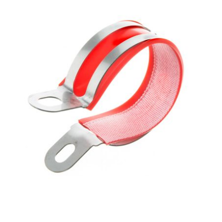
KMC
KMC
KOSO
KRD
KRM PRO RIDE
KUNDO
KUTVEK
KYOTO