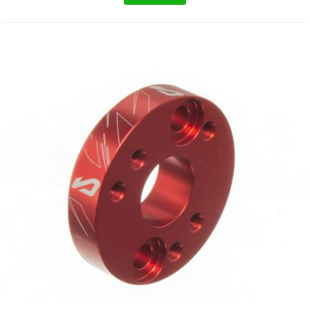
EBR
ELRING
f
FACO
FAG
FDM
FIVE