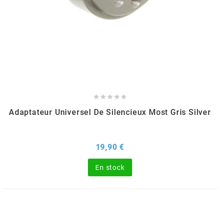
BRAIH
BRIDGESTONE
BRK
BUZZETTI





Adaptateur Universel De Silencieux Most Gris Silver
c
Prix
19,90 €
C4
En stock
CARENZI
CHAMPION