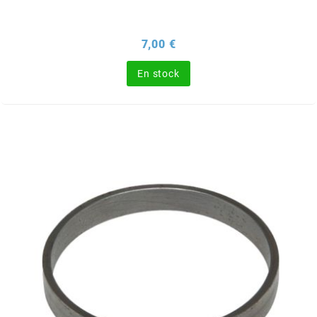
NITRO
Prix
7,00 €
NOEND
En stock
NOREV
NOVI
NTN BEARINGS
o
OLYMPIA