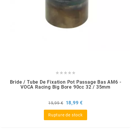
TERZO
THOR PARTS
TIP TOP
TIVOLY
TJT





Bride / Tube De Fixation Pot Passage Bas AM6 -
VOCA Racing Big Bore 90cc 32 / 35mm
TNB
Prix
Prix
18,99 €
19,99 €
TNT
de
base
Rupture de stock
TOP PERFORMANCES