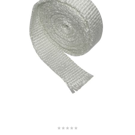
SPORFABRIC
SRAM
STAGE6
STAGE6 R/T
STAR BAR
STEEV
STR8




