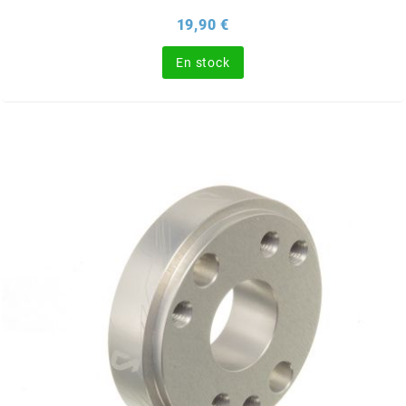
Prix
19,90 €
BERING
En stock
BETA MOTOS
BETA RACING
BIDALOT
BIHR
BIXESS
BOUCHET ENGINEERING