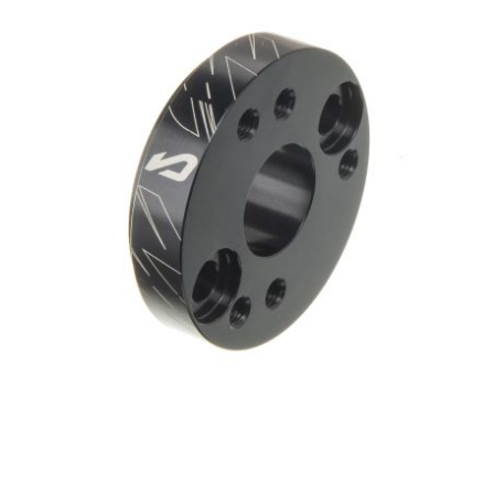
CHARVIN
CHOK
CIF
CL BRAKES
CONTI
COOCASE
CST TIRES