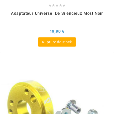





CYCLUS TOOLS
Adaptateur Universel De Silencieux Most Noir
d
Prix
19,90 €
D.I.D
Rupture de stock
DAYCO
DEESTONE
DELI TIRE
DELLORTO