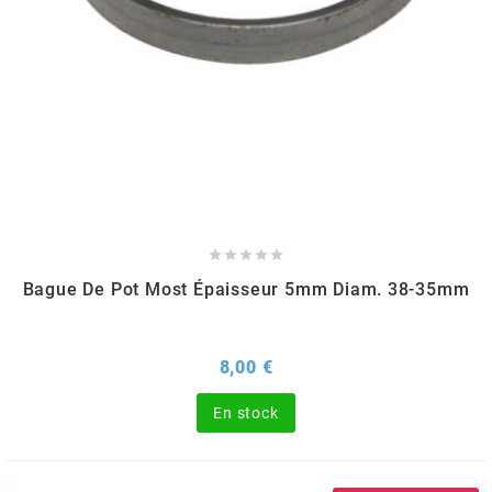
OMG
OPM
OSRAM
OTTO PARTS





OXA FACTORY
Bague De Pot Most Épaisseur 5mm Diam. 38-35mm
p
Prix
8,00 €
En stock
P2R
PARMAKIT