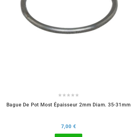
m
MAGGI
MAGNETI MARELLI
MALOSSI
MARCHALD FILTERS





MBK / YAMAHA
Bague De Pot Most Épaisseur 2mm Diam. 35-31mm
MERYT
Prix
7,00 €
METEOR PISTON