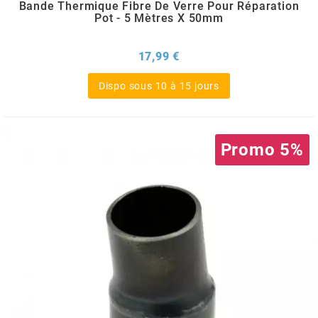
Bande Thermique Fibre De Verre Pour Réparation
SUNWORLD RACING
Pot - 5 Mètres X 50mm
Prix
17,99 €
t
Dispo sous 10 à 15 jours
TDH 2DAY
Promo 5%
TECNIGAS
TECNO
TECNO GLOBE
TEKNIX