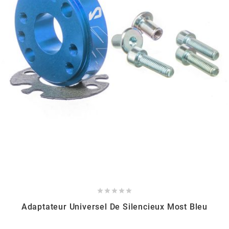
AUVRAY
AVOC
AXWIN
b
BANDO
BARIKIT
BCD





Adaptateur Universel De Silencieux Most Bleu
BELGOM