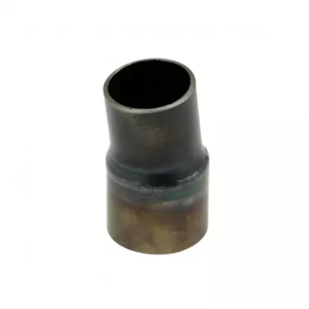
TPI BEARINGS
TRANSFIL
TRANSVAL
TRW
TUCANO URBANO
TUN'R
TURBOKIT