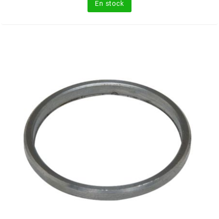
En stock
METRAKIT
MICHELIN
MIKUNI
MINERVA OIL
MITAS
MITSUBOSHI
MOST