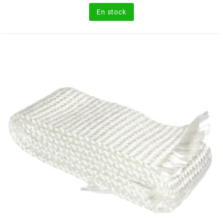
base
En stock
RUN IRON WORKS
s
SARKANY
SAVA
SCHWALBE
SCR CORSE
SEAFLO