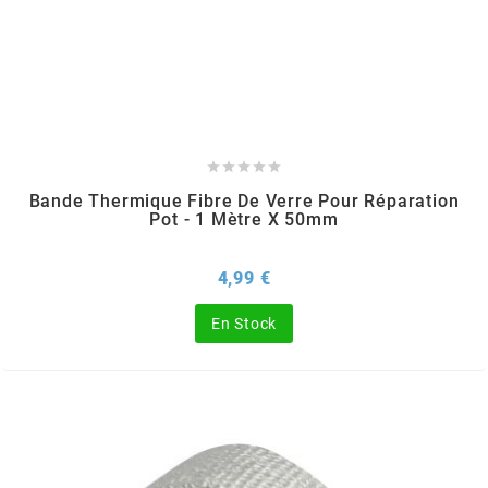
SGR
SHAD
SHERCO





Bande Thermique Fibre De Verre Pour Réparation
SHIDO
Pot - 1 Mètre X 50mm
Prix
4,99 €
SHIRO HELMETS
En Stock
SIGMA
SITO
SKF