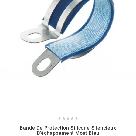
GLOBAL RACING OIL
GS27
GTR
GUILERA
GURTNER
h
HEIDENAU





Bande De Protection Silicone Silencieux
HEVIK
D'échappement Most Bleu