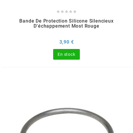





l
Bande De Protection Silicone Silencieux
D'échappement Most Rouge
LANDPORT
Prix
3,90 €
LEOVINCE
En stock
LETHAL THREAT
LOCKFORCE
LOCTITE
LUSITO