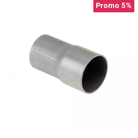
Promo 5%
PEUGEOT
PHILIPS
PIAGGIO
PINASCO
PIRELLI
POLINI
POLISPORT