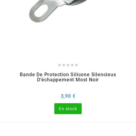
ITALKIT
j
JAMARCOL
k





Bande De Protection Silicone Silencieux
D'échappement Most Noir
KANAIR
Prix
3,90 €
KAPPA
En stock
KEIHIN