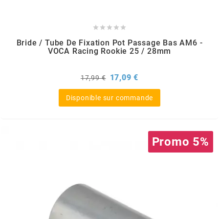
PRESSOL





Bride / Tube De Fixation Pot Passage Bas AM6 -
PRO TAPER
VOCA Racing Rookie 25 / 28mm
PROGRIP
Prix
Prix
17,09 €
17,99 €
de
base
Disponible sur commande
PROMA
r
Promo 5%
RADIKAL
RBMAX