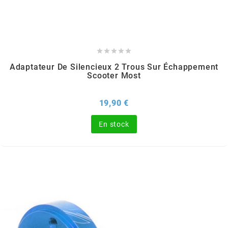
POSTE DE PILOTAGE
DERBI E3 ALL DAY
ARCHIVE
AREXONS





Adaptateur De Silencieux 2 Trous Sur Échappement
Scooter Most
ARIETE
Prix
19,90 €
ARMLOCK
En stock
ARTEIN
ARTEK
ATHENA