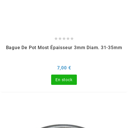
MOTIP
MOTO TASSINARI





MOTOFORCE
Bague De Pot Most Épaisseur 3mm Diam. 31-35mm
MOTORI MINARELLI S.P.A.
Prix
7,00 €
MPH HELMET
En stock
MT HELMETS
MTKT