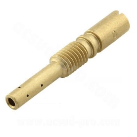
l
LANDPORT
LEOVINCE
LETHAL THREAT
LOCKFORCE
LOCTITE
LUSITO