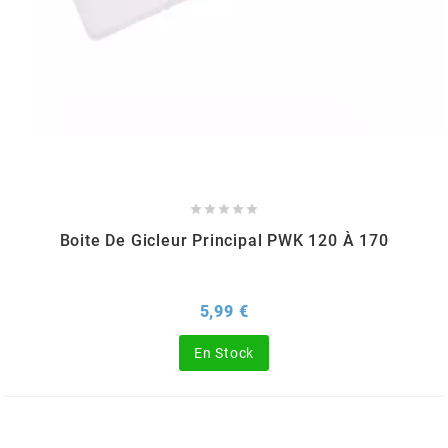
CHARVIN
CHOK
CIF





CL BRAKES
Boite De Gicleur Principal PWK 120 À 170
CONTI
Prix
5,99 €
COOCASE
En Stock
CST TIRES