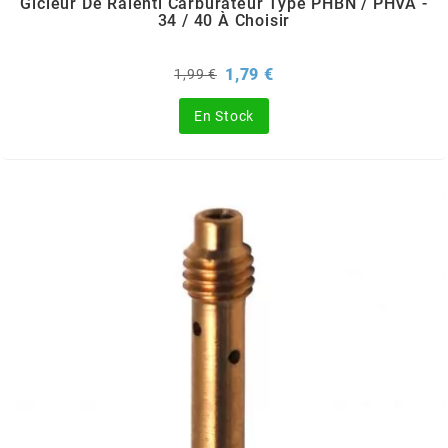
Gicleur De Ralenti Carburateur Type PHBN / PHVA -
OMG
34 / 40 À Choisir
Prix
Prix
1,79 €
1,99 €
OPM
de
base
En Stock
OSRAM
OTTO PARTS
OXA FACTORY
p
P2R
PARMAKIT