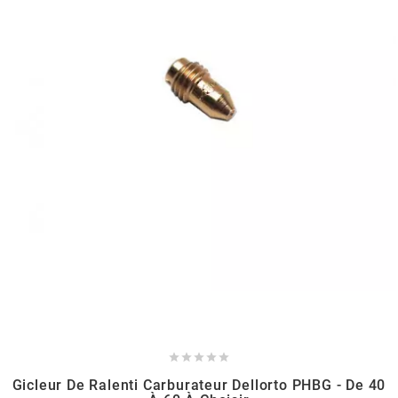
HOOSIER RACING TIRE
HUTCHINSON
i
IGM
INA
IPONE





IRIS
Gicleur De Ralenti Carburateur Dellorto PHBG - De 40