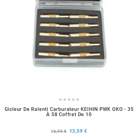
METRAKIT
MICHELIN
MIKUNI
MINERVA OIL
MITAS





Gicleur De Ralenti Carburateur KEIHIN PWK OKO - 35
MITSUBOSHI
À 58 Coffret De 10
MOST
Prix
Prix
13,59 €
16,99 €
de