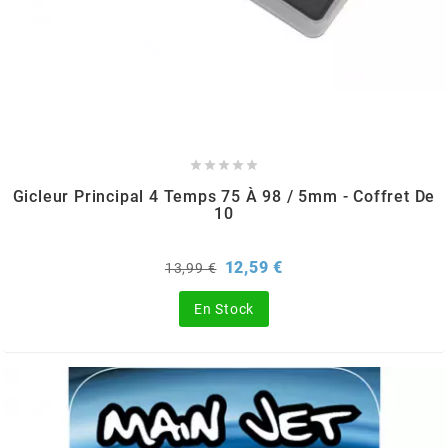
SPORFABRIC
SRAM





STAGE6
Gicleur Principal 4 Temps 75 À 98 / 5mm - Coffret De
10
STAGE6 R/T
Prix
Prix
12,59 €
13,99 €
de
STAR BAR
base
En Stock
STEEV
STR8