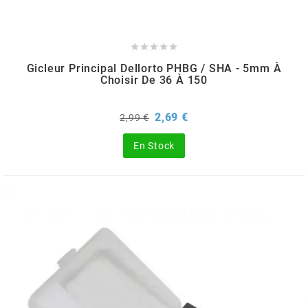
REFLECTIVE BERLIN
RENTHAL





Gicleur Principal Dellorto PHBG / SHA - 5mm À
Choisir De 36 À 150
REPLAY
Prix
Prix
2,69 €
2,99 €
de
RIEJU
base
En Stock
RITO
RK
RMS ALTERNATIVE MOTO PARTS
RSM