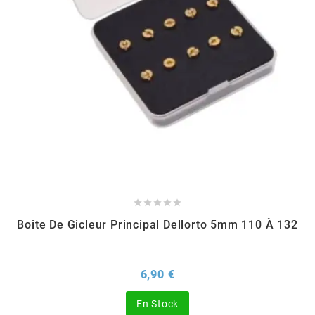
AFAM
CABLERIE
CHASSIS
VARIATION
CHASSIS
AGP
STICKERS
FREINAGE
EMBRAYAGE
FREINAGE
AIRSAL
BON PLAN
CABLERIE
TRANSMISSION
ECLAIRAGE
AJP
MOTEUR SOLEX
ELECTRICITE
REFROIDISSEMENT
ELECTRICITE
ALGI
PARTIE CYCLE SOLEX
RESERVOIR
CABLERIE





ALLPRO
Boite De Gicleur Principal Dellorto 5mm 110 À 132
DEMARRAGE
CARROSSERIE
ALT-1
Prix
6,90 €
CARTER
AM6 ALL DAY
APRILIA
En Stock