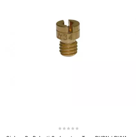
NITRO
NOEND
NOREV
NOVI
NTN BEARINGS
o
OLYMPIA




