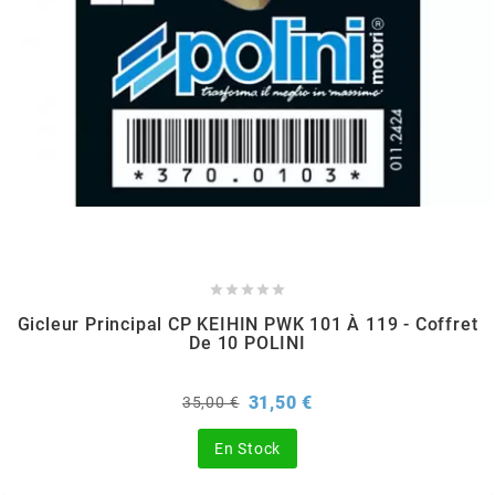
TPI BEARINGS
TRANSFIL
TRANSVAL
TRW





TUCANO URBANO
Gicleur Principal CP KEIHIN PWK 101 À 119 - Coffret
De 10 POLINI
TUN'R
Prix
Prix
31,50 €
35,00 €
de
TURBOKIT
base
En Stock