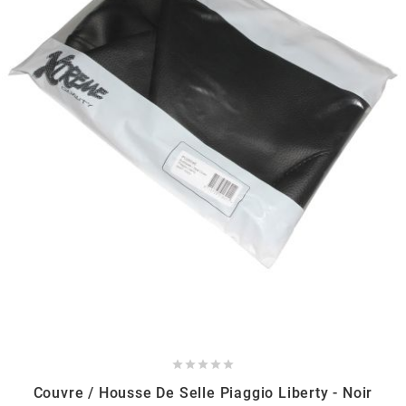
HOOSIER RACING TIRE
HUTCHINSON
i
IGM
INA
IPONE





IRIS
Couvre / Housse De Selle Piaggio Liberty - Noir