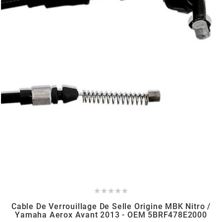
BERING
BETA MOTOS
BETA RACING
BIDALOT
BIHR
BIXESS





BOUCHET ENGINEERING
Cable De Verrouillage De Selle Origine MBK Nitro /
Yamaha Aerox Avant 2013 - OEM 5BRF478E2000