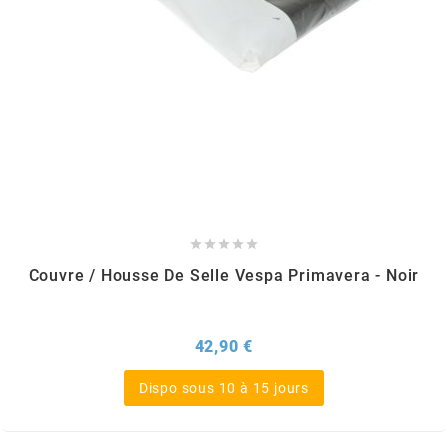
PEUGEOT
PHILIPS
PIAGGIO
PINASCO





Couvre / Housse De Selle Vespa Primavera - Noir
PIRELLI
Prix
42,90 €
POLINI
Dispo sous 10 à 15 jours
POLISPORT