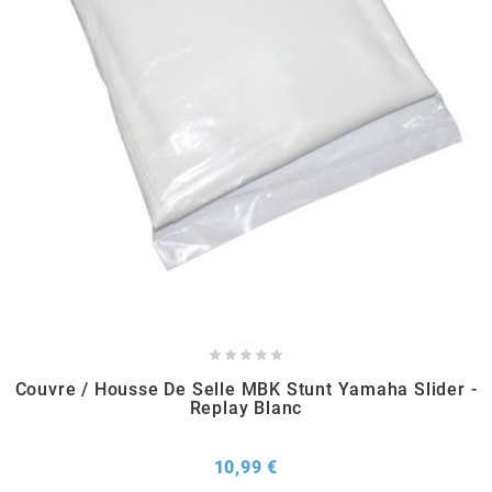
METRAKIT
MICHELIN
MIKUNI
MINERVA OIL
MITAS





Couvre / Housse De Selle MBK Stunt Yamaha Slider -
MITSUBOSHI
Replay Blanc
MOST
Prix
10,99 €