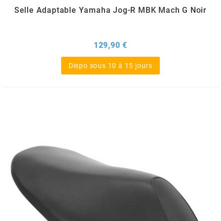
TERZO
Selle Adaptable Yamaha Jog-R MBK Mach G Noir
THOR PARTS
Prix
129,90 €
TIP TOP
Dispo sous 10 à 15 jours
TIVOLY
TJT
TNB
TNT
TOP PERFORMANCES