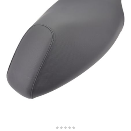
SUNWORLD RACING
t
TDH 2DAY
TECNIGAS
TECNO
TECNO GLOBE
TEKNIX




