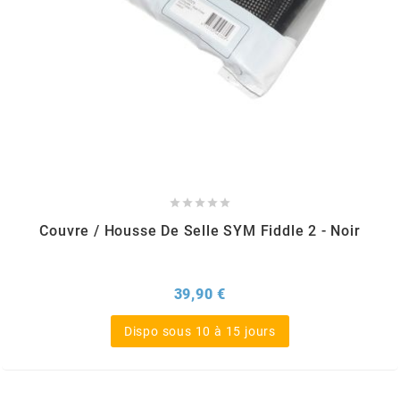
KMC
KMC
KOSO
KRD





KRM PRO RIDE
Couvre / Housse De Selle SYM Fiddle 2 - Noir
KUNDO
Prix
39,90 €
KUTVEK
Dispo sous 10 à 15 jours
KYOTO