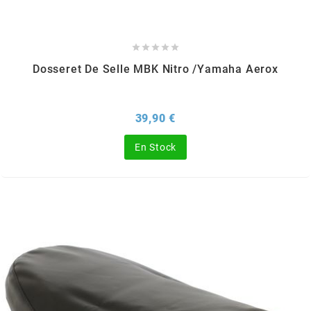
REFLECTIVE BERLIN
RENTHAL





Dosseret De Selle MBK Nitro /Yamaha Aerox
REPLAY
Prix
39,90 €
RIEJU
En Stock
RITO
RK
RMS ALTERNATIVE MOTO PARTS
RSM