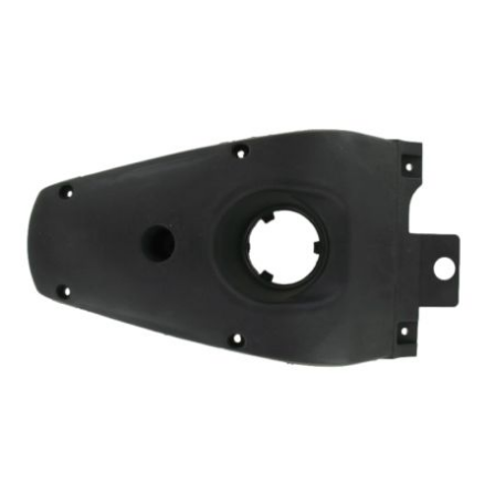
PRESSOL
PRO TAPER
PROGRIP
PROMA
r
RADIKAL
RBMAX