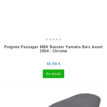
SPORFABRIC
SRAM





STAGE6
Poignée Passager MBK Booster Yamaha Bw's Avant
2004 - Chrome
STAGE6 R/T
Prix
55,90 €
STAR BAR
En stock
STEEV
STR8