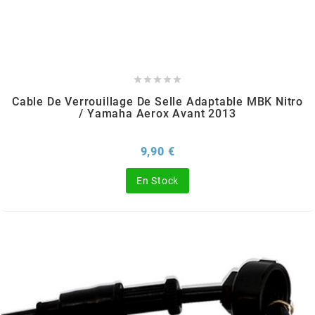
AUVRAY
AVOC





AXWIN
Cable De Verrouillage De Selle Adaptable MBK Nitro
/ Yamaha Aerox Avant 2013
b
Prix
9,90 €
BANDO
En Stock
BARIKIT
BCD
BELGOM