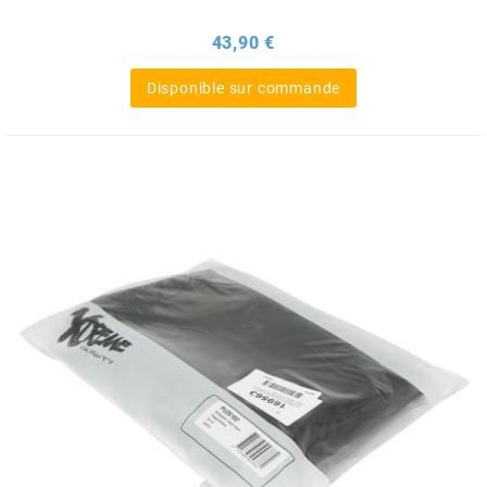
BRAIH
Prix
43,90 €
BRIDGESTONE
Disponible sur commande
BRK
BUZZETTI
c
C4
CARENZI
CHAMPION