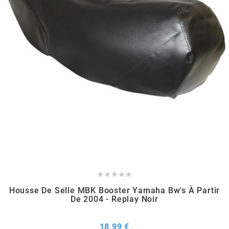
RUN IRON WORKS
s
SARKANY
SAVA
SCHWALBE





SCR CORSE
Housse De Selle MBK Booster Yamaha Bw's À Partir
De 2004 - Replay Noir
SEAFLO
Prix
18,99 €