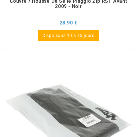
Couvre / Housse De Selle Piaggio Zip RST Avant
OMG
2009 - Noir
Prix
28,90 €
OPM
Dispo sous 10 à 15 jours
OSRAM
OTTO PARTS
OXA FACTORY
p
P2R
PARMAKIT