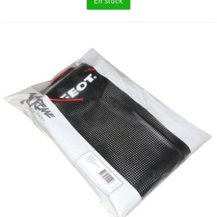
En stock
FLÖSSER
FULBAT
g
GALFER
GATES
GIANNELLI
GILERA