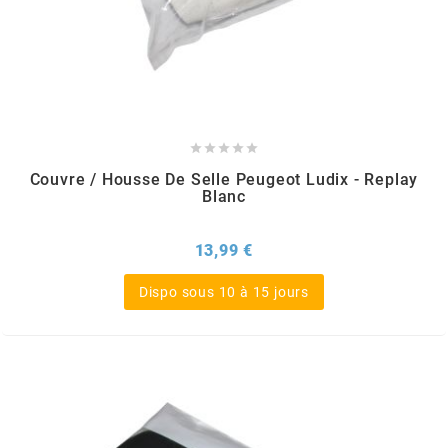
MVT
MXS RACING
n





Couvre / Housse De Selle Peugeot Ludix - Replay
NARAKU
Blanc
NEWFREN
Prix
13,99 €
Dispo sous 10 à 15 jours
NG BRAKE DISC
NGK
NHK