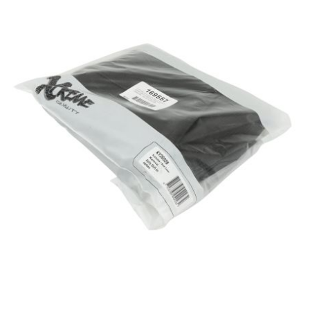
CYCLUS TOOLS
d
D.I.D
DAYCO
DEESTONE
DELI TIRE
DELLORTO