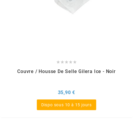
CHARVIN
CHOK
CIF





CL BRAKES
Couvre / Housse De Selle Gilera Ice - Noir
CONTI
Prix
35,90 €
COOCASE
Dispo sous 10 à 15 jours
CST TIRES