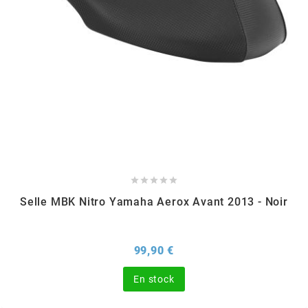
TPI BEARINGS
TRANSFIL
TRANSVAL
TRW





TUCANO URBANO
Selle MBK Nitro Yamaha Aerox Avant 2013 - Noir
TUN'R
Prix
99,90 €
TURBOKIT
En stock