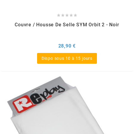
m





Couvre / Housse De Selle SYM Orbit 2 - Noir
MAGGI
MAGNETI MARELLI
Prix
28,90 €
Dispo sous 10 à 15 jours
MALOSSI
MARCHALD FILTERS
MBK / YAMAHA
MERYT
METEOR PISTON