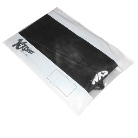
l
LANDPORT
LEOVINCE
LETHAL THREAT
LOCKFORCE
LOCTITE
LUSITO