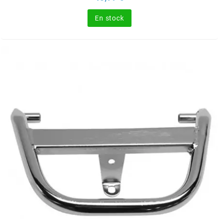
SGR
En stock
SHAD
SHERCO
SHIDO
SHIRO HELMETS
SIGMA
SITO
SKF