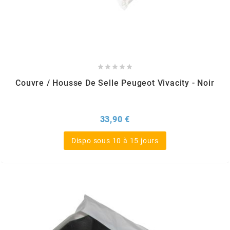
GLOBAL RACING OIL
GS27
GTR





Couvre / Housse De Selle Peugeot Vivacity - Noir
GUILERA
Prix
33,90 €
GURTNER
Dispo sous 10 à 15 jours
h
HEIDENAU
HEVIK