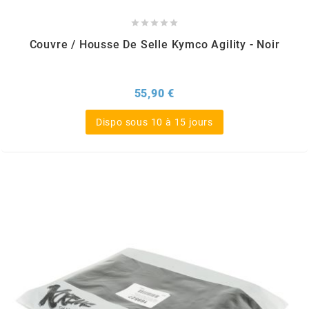
DERBI





DMP
Couvre / Housse De Selle Kymco Agility - Noir
DOMINO
Prix
55,90 €
Dispo sous 10 à 15 jours
DOPPLER
DR
DUNLOP
e
EASYBOOST