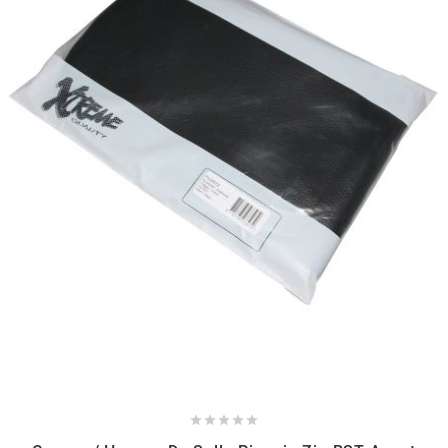
NITRO
NOEND
NOREV
NOVI
NTN BEARINGS
o
OLYMPIA




