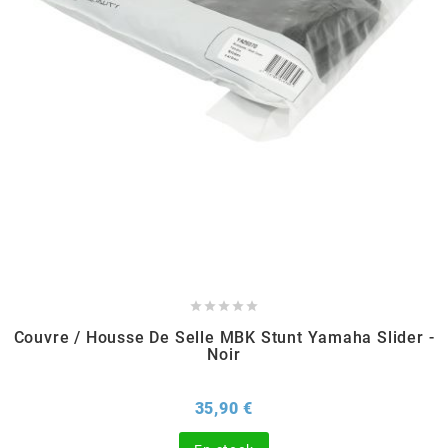
EBR
ELRING
f
FACO
FAG





Couvre / Housse De Selle MBK Stunt Yamaha Slider -
FDM
Noir
Prix
35,90 €
FIVE