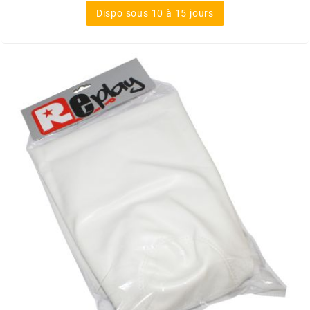
Dispo sous 10 à 15 jours
MOTIP
MOTO TASSINARI
MOTOFORCE
MOTORI MINARELLI S.P.A.
MPH HELMET
MT HELMETS
MTKT