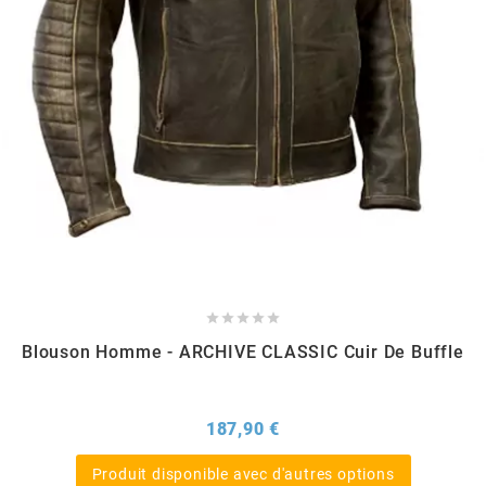
FLÖSSER
FULBAT
g
GALFER
GATES





Blouson Homme - ARCHIVE CLASSIC Cuir De Buffle
GIANNELLI
GILERA
Prix
187,90 €
Produit disponible avec d'autres options