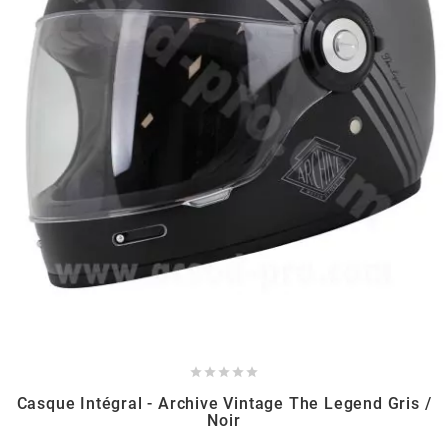
BRAIH
BRIDGESTONE
BRK
BUZZETTI
c
C4





CARENZI
Casque Intégral - Archive Vintage The Legend Gris /
Noir
CHAMPION