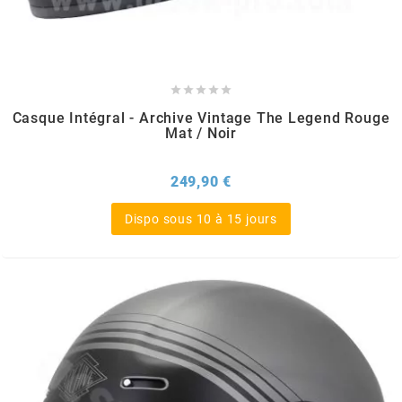
BERING
BETA MOTOS





Casque Intégral - Archive Vintage The Legend Rouge
Mat / Noir
BETA RACING
Prix
249,90 €
BIDALOT
Dispo sous 10 à 15 jours
BIHR
BIXESS
BOUCHET ENGINEERING