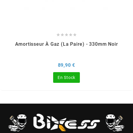
HOOSIER RACING TIRE
HUTCHINSON





Amortisseur À Gaz (la Paire) - 330mm Noir
i
Prix
89,90 €
IGM
En Stock
INA
IPONE
IRIS