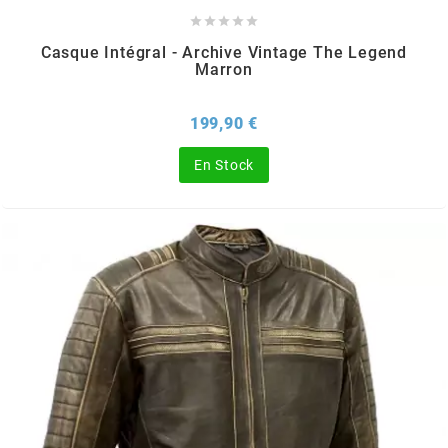





EBR
Casque Intégral - Archive Vintage The Legend
Marron
ELRING
Prix
199,90 €
En Stock
f
FACO
FAG
FDM
FIVE