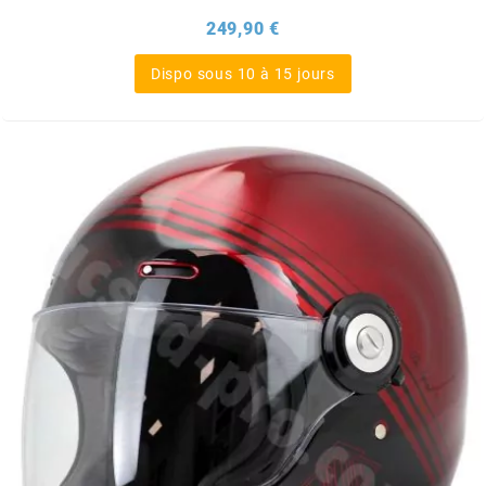
Prix
249,90 €
CHARVIN
Dispo sous 10 à 15 jours
CHOK
CIF
CL BRAKES
CONTI
COOCASE
CST TIRES