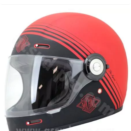
AUVRAY
AVOC
AXWIN
b
BANDO
BARIKIT
BCD
BELGOM