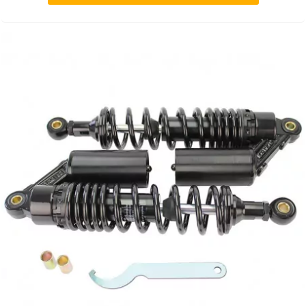
GLOBAL RACING OIL
GS27
GTR
GUILERA
GURTNER
h
HEIDENAU
HEVIK