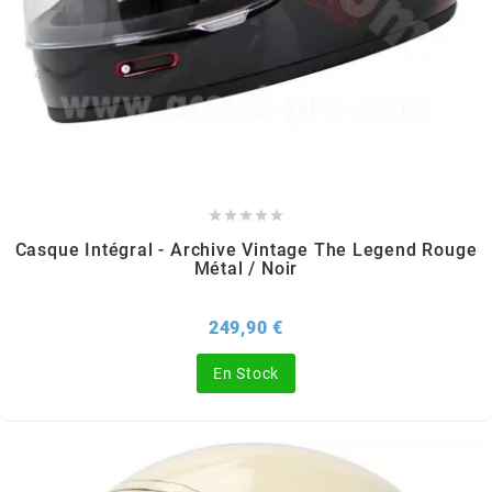
CYCLUS TOOLS
d
D.I.D





DAYCO
Casque Intégral - Archive Vintage The Legend Rouge
Métal / Noir
DEESTONE
Prix
249,90 €
DELI TIRE
En Stock
DELLORTO