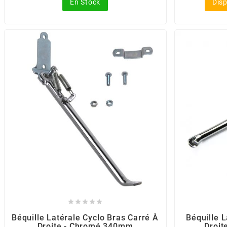
En Stock
Disp
CHARVIN
CHOK
CIF
CL BRAKES
CONTI
COOCASE





CST TIRES
Béquille Latérale Cyclo Bras Carré À
Béquille L
Droite - Chromé 340mm
Droit