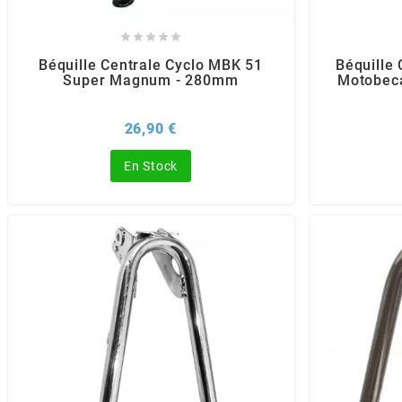
POSTE DE PILOTAGE
DERBI E3 ALL DAY
ARCHIVE





Béquille Centrale Cyclo MBK 51
Béquille
Super Magnum - 280mm
Motobeca
AREXONS
Prix
26,90 €
ARIETE
En Stock
ARMLOCK
ARTEIN
ARTEK
ATHENA