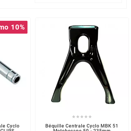
mo 10%





ale Cyclo
Béquille Centrale Cyclo MBK 51
 CLIPS
Motobecane 50 - 235mm