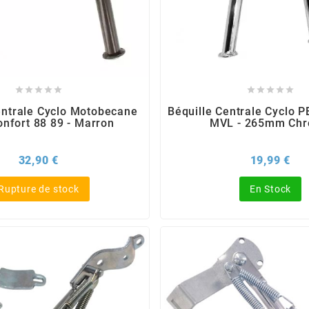










entrale Cyclo Motobecane
Béquille Centrale Cyclo 
nfort 88 89 - Marron
MVL - 265mm Ch
Prix
Pri
32,90 €
19,99 €
Rupture de stock
En Stock