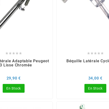










atérale Adaptable Peugeot
Béquille Latérale Cyc
3 Lisse Chromée
Prix
Pri
29,90 €
34,00 €
En Stock
En Stock