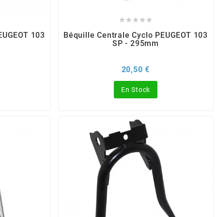





PEUGEOT 103
Béquille Centrale Cyclo PEUGEOT 103
SP - 295mm
x
Prix
20,50 €
En Stock