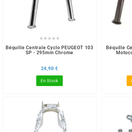
AUVRAY
AVOC
AXWIN





Béquille Centrale Cyclo PEUGEOT 103
Béquille C
SP - 295mm Chrome
Motoco
b
Prix
24,90 €
BANDO
En Stock
BARIKIT
BCD
BELGOM