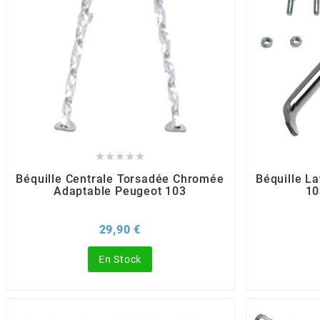
BERING
BETA MOTOS
BETA RACING





BIDALOT
Béquille Centrale Torsadée Chromée
Béquille L
Adaptable Peugeot 103
10
BIHR
Prix
29,90 €
BIXESS
En Stock
BOUCHET ENGINEERING