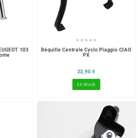





PEUGEOT 103
Béquille Centrale Cyclo Piaggio CIAO
rome
PX
x
Prix
22,90 €
En Stock