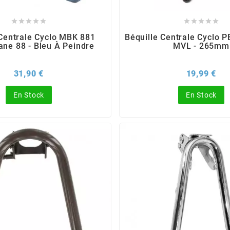










 Centrale Cyclo MBK 881
Béquille Centrale Cyclo 
ne 88 - Bleu À Peindre
MVL - 265mm
Prix
Pri
31,90 €
19,99 €
En Stock
En Stock