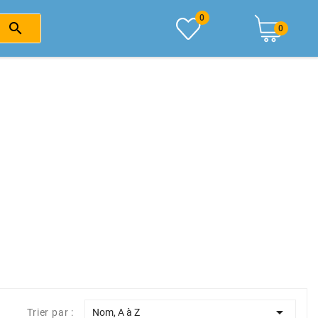
0

0

Trier par :
Nom, A à Z