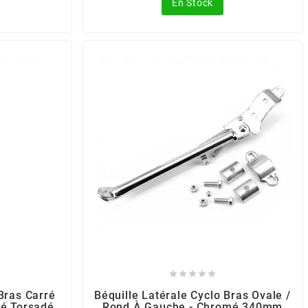
En Stock





 Bras Carré
Béquille Latérale Cyclo Bras Ovale /
mé Torsadé
Rond À Gauche - Chromé 340mm