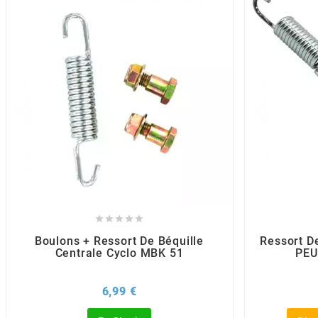
BRAIH
BRIDGESTONE
BRK
BUZZETTI
c





C4
Boulons + Ressort De Béquille
Ressort De
Centrale Cyclo MBK 51
PEU
CARENZI
Prix
6,99 €
CHAMPION