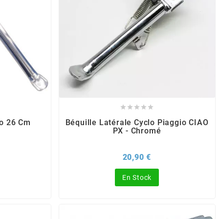





lo 26 Cm
Béquille Latérale Cyclo Piaggio CIAO
PX - Chromé
x
Prix
20,90 €
En Stock