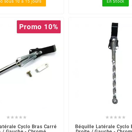
o sous 10 à 15 jours
En Stock
Promo 10%










atérale Cyclo Bras Carré
Béquille Latérale Cyclo
e / Gauche - Chromé
Droite / Gauche - Chro