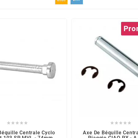
Pro










équille Centrale Cyclo
Axe De Béquille Centr
t 103 SP MVL - 74mm
Piaggio CIAO PX - A