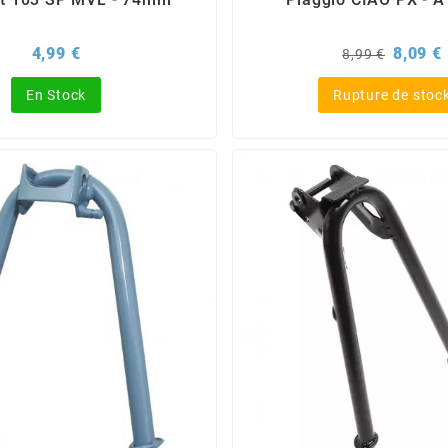
Prix
Prix
P
4,99 €
8,09 €
8,99 €
de
base
En Stock
Rupture de stoc