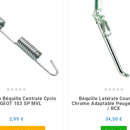










 Béquille Centrale Cyclo
Béquille Latérale Cour
GEOT 103 SP MVL
Chrome Adaptable Peuge
/ RCX
Prix
Pri
2,99 €
34,50 €