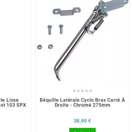





te Lisse
Béquille Latérale Cyclo Bras Carré À
ot 103 SPX
Droite - Chromé 275mm
x
Prix
38,90 €