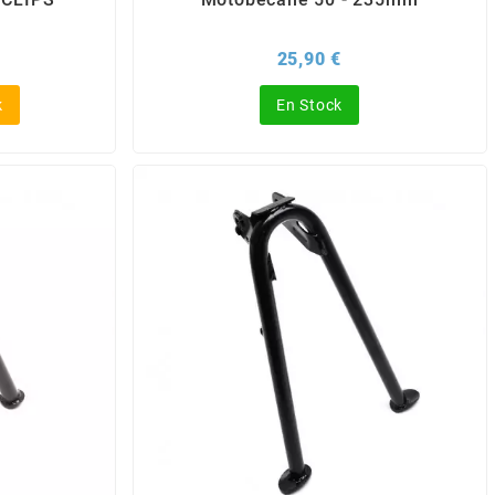
rix
Prix
25,90 €
k
En Stock