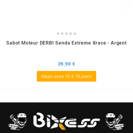
AUVRAY
AVOC





AXWIN
Sabot Moteur DERBI Senda Extreme Xrace - Argent
b
Prix
39,90 €
BANDO
Dispo sous 10 à 15 jours
BARIKIT
BCD
BELGOM