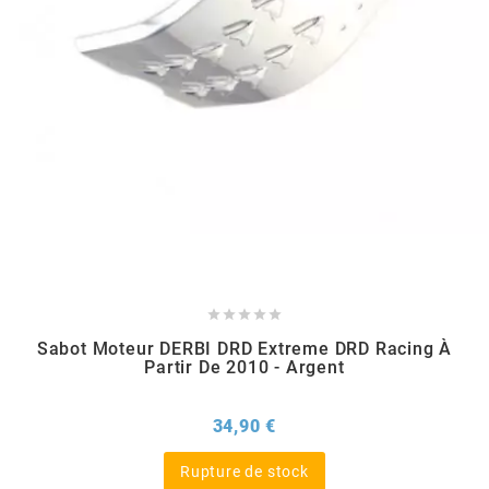
AFAM
CABLERIE
CHASSIS
VARIATION
CHASSIS
AGP
STICKERS
FREINAGE
EMBRAYAGE
FREINAGE
AIRSAL
BON PLAN
CABLERIE
TRANSMISSION
ECLAIRAGE
AJP
MOTEUR SOLEX
ELECTRICITE
REFROIDISSEMENT
ELECTRICITE
ALGI
PARTIE CYCLE SOLEX
RESERVOIR
CABLERIE





ALLPRO
Sabot Moteur DERBI DRD Extreme DRD Racing À
DEMARRAGE
CARROSSERIE
Partir De 2010 - Argent
ALT-1
Prix
34,90 €
CARTER
AM6 ALL DAY
APRILIA
Rupture de stock