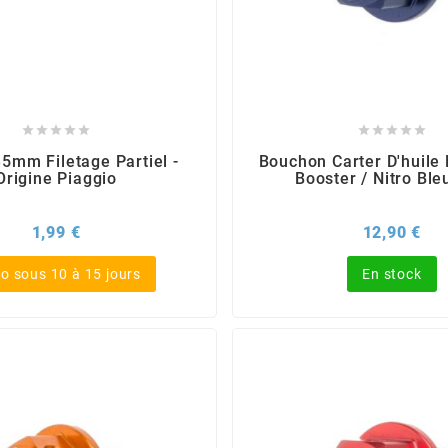










35mm Filetage Partiel -
Bouchon Carter D'huile
Origine Piaggio
Booster / Nitro Ble
Prix
Pri
1,99 €
12,90 €
o sous 10 à 15 jours
En stock