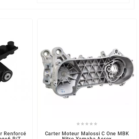





r Renforcé
Carter Moteur Malossi C One MBK
tage6 R/T
Nitro Yamaha Aerox