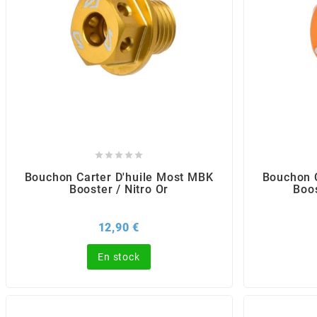
BERING
BETA MOTOS
BETA RACING





BIDALOT
Bouchon Carter D'huile Most MBK
Bouchon 
Booster / Nitro Or
Boos
BIHR
Prix
12,90 €
BIXESS
En stock
BOUCHET ENGINEERING