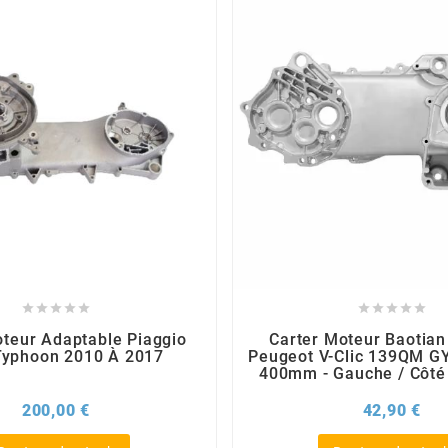










oteur Adaptable Piaggio
Carter Moteur Baotia
Typhoon 2010 À 2017
Peugeot V-Clic 139QM G
400mm - Gauche / Côté 
Prix
Pri
200,00 €
42,90 €