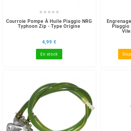
POSTE DE PILOTAGE
DERBI E3 ALL DAY
ARCHIVE





Courroie Pompe À Huile Piaggio NRG
Engrenage
Typhoon Zip - Type Origine
Piaggio
AREXONS
Vil
Prix
4,99 €
ARIETE
En stock
Disp
ARMLOCK
ARTEIN
ARTEK
ATHENA