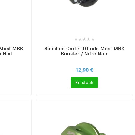





 Most MBK
Bouchon Carter D'huile Most MBK
u Nuit
Booster / Nitro Noir
x
Prix
12,90 €
En stock