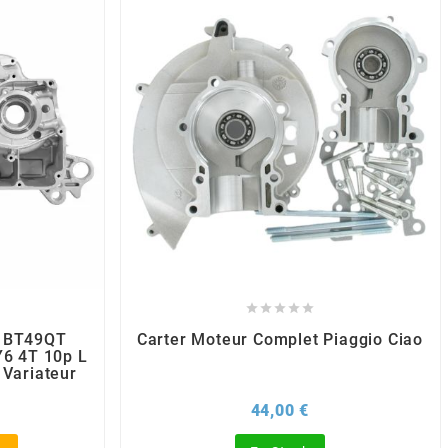





n BT49QT
Carter Moteur Complet Piaggio Ciao
Y6 4T 10p L
Variateur
x
Prix
44,00 €