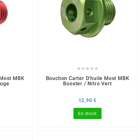





 Most MBK
Bouchon Carter D'huile Most MBK
ouge
Booster / Nitro Vert
x
Prix
12,90 €
En stock