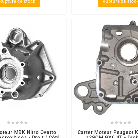
Rupture de stock
Rupture de stoc










oteur MBK Nitro Ovetto
Carter Moteur Peugeot
rox Neo's - Droit / Côté
139QM GY6 4T - Droit