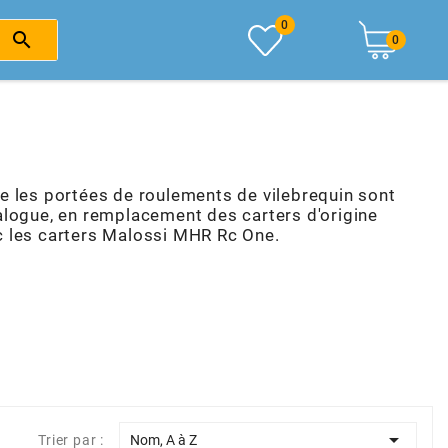
0

0
e les portées de roulements de vilebrequin sont
ogue, en remplacement des carters d'origine
c les carters Malossi MHR Rc One.

Trier par :
Nom, A à Z