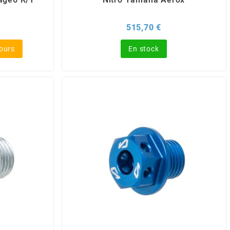
x
Prix
515,70 €
jours
En stock