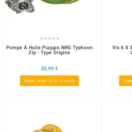
AUVRAY
AVOC
AXWIN





Pompe À Huile Piaggio NRG Typhoon
Vis 6 X 
Zip - Type Origine
b
Prix
32,90 €
BANDO
Dispo sous 10 à 15 jours
Disp
BARIKIT
BCD
BELGOM