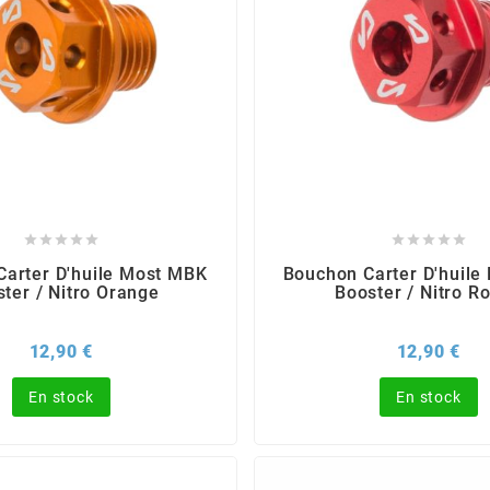










Carter D'huile Most MBK
Bouchon Carter D'huile
ter / Nitro Orange
Booster / Nitro R
Prix
Pri
12,90 €
12,90 €
En stock
En stock