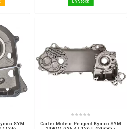
k
En Stock





 Kymco SYM
Carter Moteur Peugeot Kymco SYM
 / Côté
139QM GY6 4T 12p L 430mm -