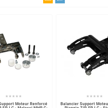










 Support Moteur Renforcé
Balancier Support Moteu
P SP LC - Malossi MHR C-
Piaggio ZIP SP LC - S