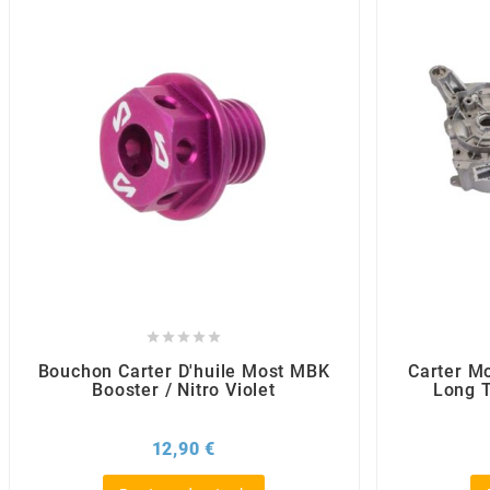
BRAIH
BRIDGESTONE
BRK
BUZZETTI
c





C4
Bouchon Carter D'huile Most MBK
Carter M
Booster / Nitro Violet
Long 
CARENZI
Prix
12,90 €
CHAMPION