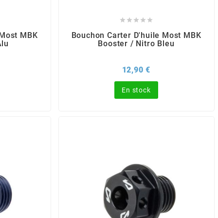





 Most MBK
Bouchon Carter D'huile Most MBK
Alu
Booster / Nitro Bleu
x
Prix
12,90 €
En stock