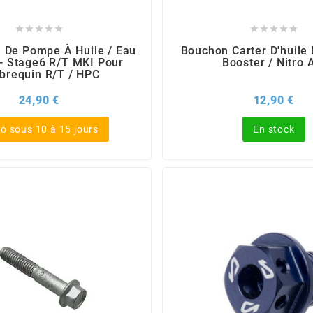










 De Pompe À Huile / Eau
Bouchon Carter D'huile
 - Stage6 R/T MKI Pour
Booster / Nitro 
ebrequin R/T / HPC
Prix
Pri
24,90 €
12,90 €
o sous 10 à 15 jours
En stock