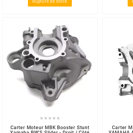
Rupture de stock
CHARVIN
CHOK
CIF
CL BRAKES
CONTI
COOCASE





CST TIRES
Carter Moteur MBK Booster Stunt
Carter M
Yamaha BW'S Slider - Droit / Côté
YAMAHA Ae