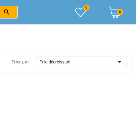
0

0

Trier par :
Prix, décroissant