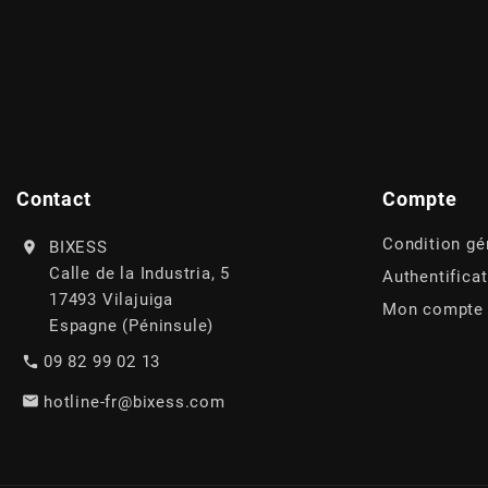
AFAM
CABLERIE
CHASSIS
VARIATION
CHASSIS
AGP
STICKERS
FREINAGE
EMBRAYAGE
FREINAGE
AIRSAL
BON PLAN
CABLERIE
TRANSMISSION
ECLAIRAGE
AJP
Contact
Compte
MOTEUR SOLEX
ELECTRICITE
REFROIDISSEMENT
ELECTRICITE
Condition gé
BIXESS
ALGI
Calle de la Industria, 5
Authentifica
PARTIE CYCLE SOLEX
RESERVOIR
CABLERIE
17493 Vilajuiga
Mon compte
ALLPRO
Espagne (Péninsule)
DEMARRAGE
CARROSSERIE
09 82 99 02 13
ALT-1
hotline-fr@bixess.com
CARTER
AM6 ALL DAY
APRILIA