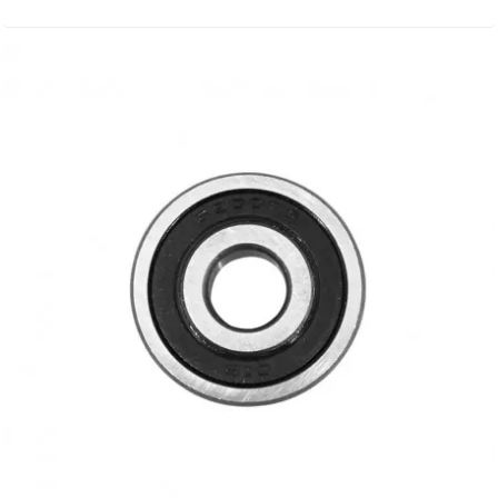
SUNWORLD RACING
t
TDH 2DAY
TECNIGAS
TECNO
TECNO GLOBE
TEKNIX