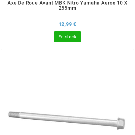
Axe De Roue Avant MBK Nitro Yamaha Aerox 10 X
FLÖSSER
255mm
Prix
12,99 €
FULBAT
En stock
g
GALFER
GATES
GIANNELLI
GILERA