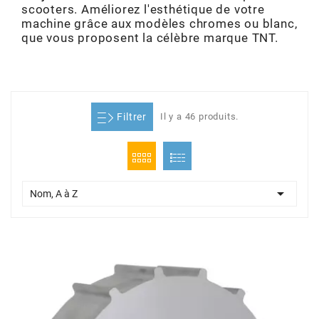
scooters. Améliorez l'esthétique de votre
ADMISSION
ADMISSION
VISSERIE
ALLUMAGE
STICKERS
2
machine grâce aux modèles chromes ou blanc,
que vous proposent la célèbre marque TNT.
ECHAPPEMENT
ALLUMAGE
CARROSSERIE
EMBRAYAGE
2FAST
POSTE DE PILOTAGE
VARIATION
MOTEUR
TRANSMISSION
4
Filtrer
Il y a 46 produits.
CHASSIS
TRANSMISSION
HAUT MOTEUR
REFROIDISSEMENT
4 STROKE PARTS
RESERVOIR
REFROIDISSEMENT
ECHAPPEMENT
RESERVOIR
a

Nom, A à Z
ECLAIRAGE
RESERVOIR
VILEBREQUIN
CARTER
ADAPTABLE
FREINAGE
PEDALIER
ADMISSION
DÉMARRAGE
ADX
ROUE
POSTE DE PILOTAGE
ALLUMAGE
POSTE DE PILOTAGE