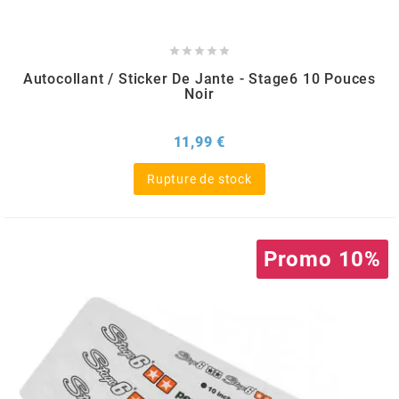
BRAIH





BRIDGESTONE
Autocollant / Sticker De Jante - Stage6 10 Pouces
Noir
BRK
Prix
11,99 €
BUZZETTI
Rupture de stock
c
Promo 10%
C4
CARENZI
CHAMPION