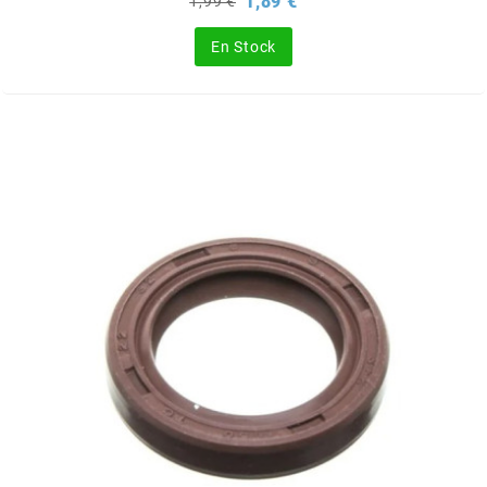
1,89 €
1,99 €
de
base
En Stock
l
LANDPORT
LEOVINCE
LETHAL THREAT
LOCKFORCE
LOCTITE
LUSITO