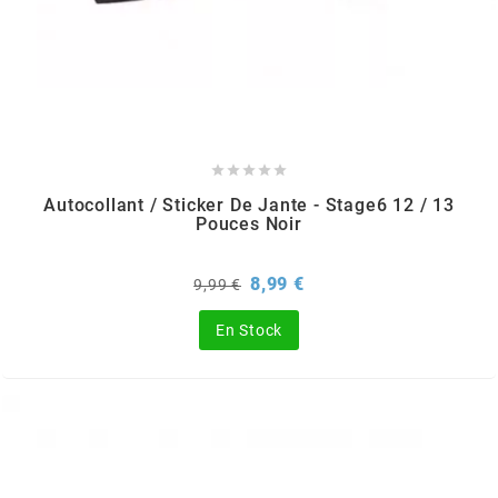
DERBI
DMP
DOMINO





DOPPLER
Autocollant / Sticker De Jante - Stage6 12 / 13
Pouces Noir
DR
Prix
Prix
8,99 €
9,99 €
de
base
En Stock
DUNLOP
e
EASYBOOST