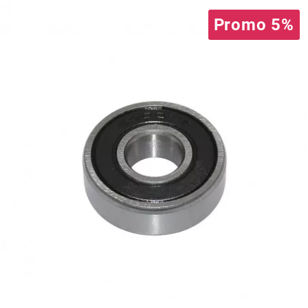
Promo 5%
HOOSIER RACING TIRE
HUTCHINSON
i
IGM
INA
IPONE
IRIS