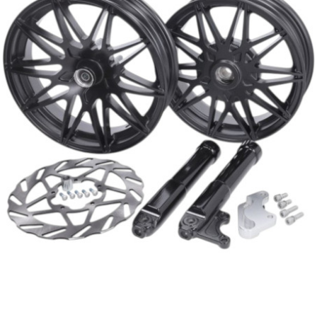
RUN IRON WORKS
s
SARKANY
SAVA
SCHWALBE
SCR CORSE
SEAFLO