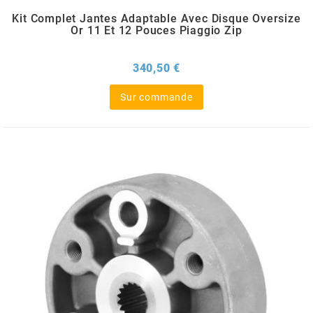
Kit Complet Jantes Adaptable Avec Disque Oversize
MOTIP
Or 11 Et 12 Pouces Piaggio Zip
MOTO TASSINARI
Prix
340,50 €
Sur commande
MOTOFORCE
MOTORI MINARELLI S.P.A.
MPH HELMET
MT HELMETS
MTKT