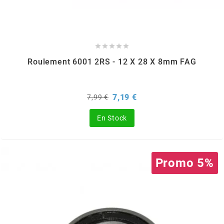
OMG
OPM





Roulement 6001 2RS - 12 X 28 X 8mm FAG
OSRAM
Prix
Prix
7,19 €
7,99 €
OTTO PARTS
de
base
En Stock
OXA FACTORY
Promo 5%
p
P2R
PARMAKIT