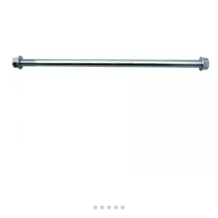
EBR
ELRING
f
FACO
FAG
FDM
FIVE




