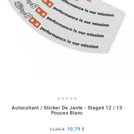
CHARVIN
CHOK
CIF
CL BRAKES
CONTI





COOCASE
Autocollant / Sticker De Jante - Stage6 12 / 13
Pouces Blanc
CST TIRES
Prix
Prix
10,79 €
11,99 €
de