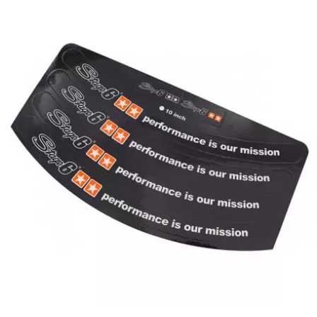
BERING
BETA MOTOS
BETA RACING
BIDALOT
BIHR
BIXESS
BOUCHET ENGINEERING