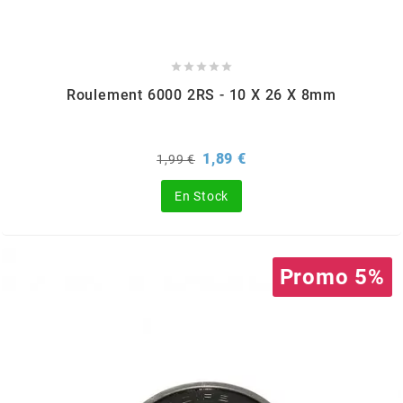
ITALKIT





j
Roulement 6000 2RS - 10 X 26 X 8mm
JAMARCOL
Prix
Prix
1,89 €
1,99 €
de
base
k
En Stock
KANAIR
Promo 5%
KAPPA
KEIHIN