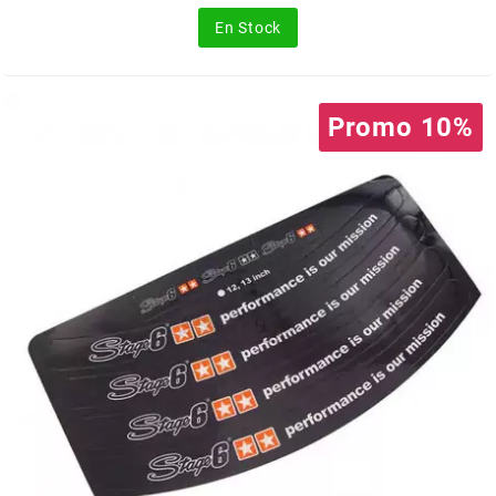
base
CYCLUS TOOLS
En Stock
d
Promo 10%
D.I.D
DAYCO
DEESTONE
DELI TIRE
DELLORTO