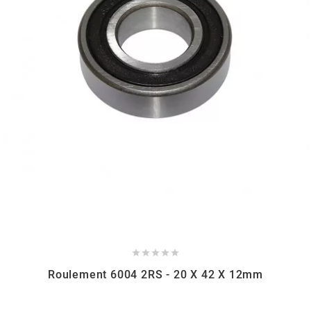
PEUGEOT
PHILIPS
PIAGGIO
PINASCO
PIRELLI
POLINI





Roulement 6004 2RS - 20 X 42 X 12mm
POLISPORT