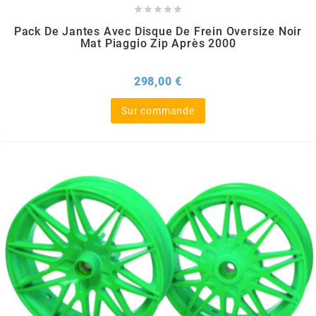





SGR
Pack De Jantes Avec Disque De Frein Oversize Noir
Mat Piaggio Zip Après 2000
SHAD
Prix
298,00 €
SHERCO
Sur commande
SHIDO
SHIRO HELMETS
SIGMA
SITO
SKF