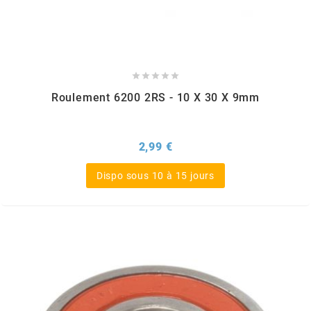
TERZO
THOR PARTS





TIP TOP
Roulement 6200 2RS - 10 X 30 X 9mm
TIVOLY
Prix
2,99 €
TJT
Dispo sous 10 à 15 jours
TNB
TNT
TOP PERFORMANCES