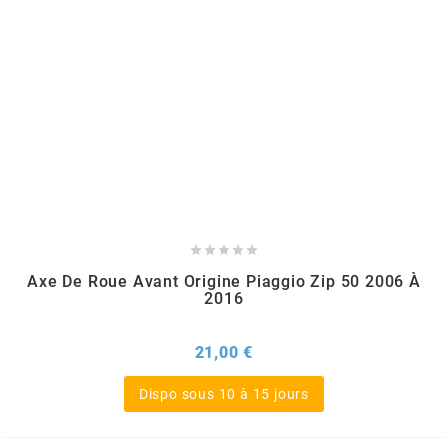
GLOBAL RACING OIL
GS27
GTR
GUILERA
GURTNER





Axe De Roue Avant Origine Piaggio Zip 50 2006 À
2016
h
Prix
21,00 €
HEIDENAU
Dispo sous 10 à 15 jours
HEVIK