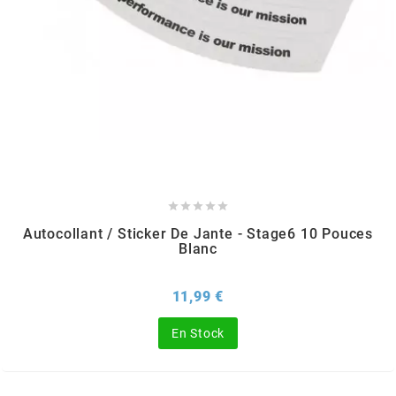
AUVRAY
AVOC
AXWIN
b





BANDO
Autocollant / Sticker De Jante - Stage6 10 Pouces
Blanc
BARIKIT
Prix
11,99 €
BCD
En Stock
BELGOM