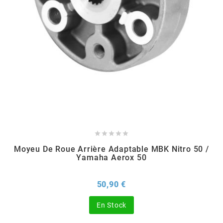
MVT
MXS RACING
n
NARAKU
NEWFREN





Moyeu De Roue Arrière Adaptable MBK Nitro 50 /
NG BRAKE DISC
Yamaha Aerox 50
NGK
Prix
50,90 €
En Stock
NHK