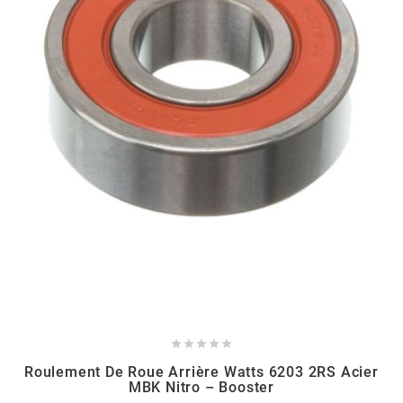
TPI BEARINGS
TRANSFIL
TRANSVAL
TRW
TUCANO URBANO
TUN'R





TURBOKIT
Roulement De Roue Arrière Watts 6203 2RS Acier
MBK Nitro – Booster