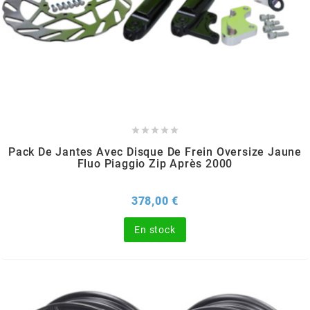
REFLECTIVE BERLIN
RENTHAL
REPLAY
RIEJU





Pack De Jantes Avec Disque De Frein Oversize Jaune
Fluo Piaggio Zip Après 2000
RITO
Prix
378,00 €
RK
En stock
RMS ALTERNATIVE MOTO PARTS
RSM