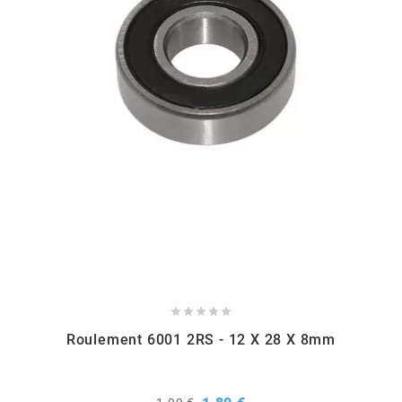
KMC
KMC
KOSO
KRD
KRM PRO RIDE
KUNDO





KUTVEK
Roulement 6001 2RS - 12 X 28 X 8mm
KYOTO
Prix
Prix