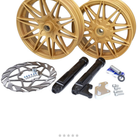
METRAKIT
MICHELIN
MIKUNI
MINERVA OIL
MITAS
MITSUBOSHI
MOST




