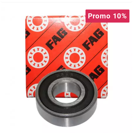
NITRO
Promo 10%
NOEND
NOREV
NOVI
NTN BEARINGS
o
OLYMPIA