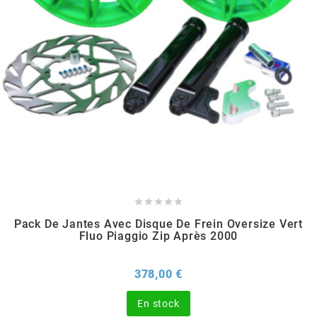
SPORFABRIC
SRAM
STAGE6
STAGE6 R/T





STAR BAR
Pack De Jantes Avec Disque De Frein Oversize Vert
Fluo Piaggio Zip Après 2000
STEEV
Prix
378,00 €
STR8
En stock