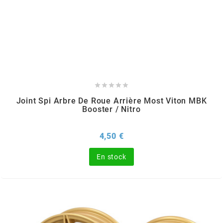
m
MAGGI
MAGNETI MARELLI





Joint Spi Arbre De Roue Arrière Most Viton MBK
MALOSSI
Booster / Nitro
MARCHALD FILTERS
Prix
4,50 €
En stock
MBK / YAMAHA
MERYT
METEOR PISTON