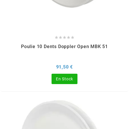
GLOBAL RACING OIL
GS27
GTR





Poulie 10 Dents Doppler Open MBK 51
GUILERA
Prix
91,50 €
GURTNER
En Stock
h
HEIDENAU
HEVIK