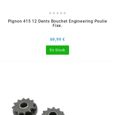
m





Pignon 415 12 Dents Bouchet Engineering Poulie
MAGGI
Fixe.
MAGNETI MARELLI
Prix
69,99 €
En Stock
MALOSSI
MARCHALD FILTERS
MBK / YAMAHA
MERYT
METEOR PISTON