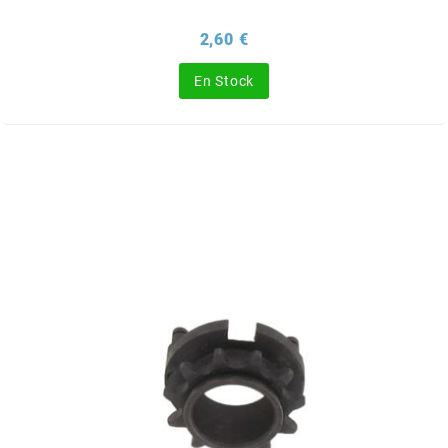
BRAIH
Prix
2,60 €
BRIDGESTONE
En Stock
BRK
BUZZETTI
c
C4
CARENZI
CHAMPION