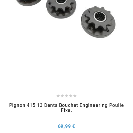
METRAKIT
MICHELIN
MIKUNI
MINERVA OIL
MITAS





Pignon 415 13 Dents Bouchet Engineering Poulie
MITSUBOSHI
Fixe.
MOST
Prix
69,99 €