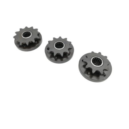
CYCLUS TOOLS
d
D.I.D
DAYCO
DEESTONE
DELI TIRE
DELLORTO