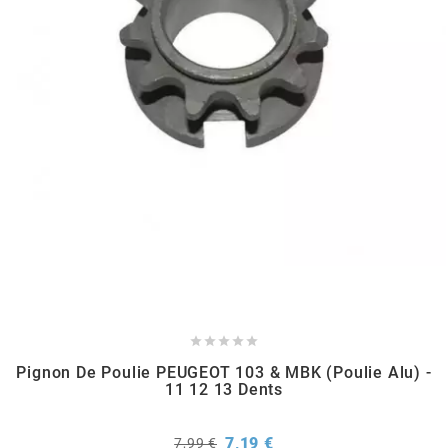
RUN IRON WORKS
s
SARKANY
SAVA
SCHWALBE





SCR CORSE
Pignon De Poulie PEUGEOT 103 & MBK (poulie Alu) -
11 12 13 Dents
SEAFLO
Prix
Prix
7,19 €
7,99 €