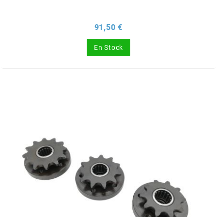
ITALKIT
Prix
91,50 €
j
En Stock
JAMARCOL
k
KANAIR
KAPPA
KEIHIN