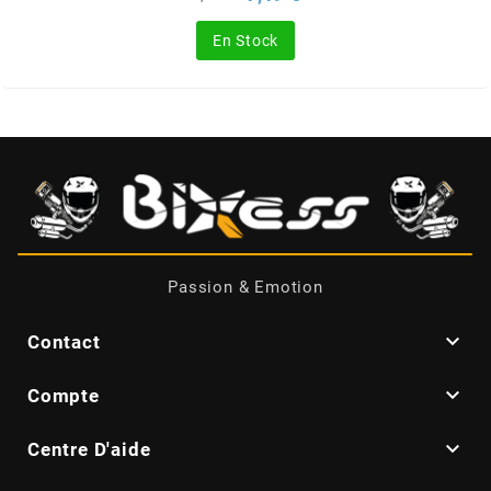
de
SGR
base
En Stock
SHAD
SHERCO
SHIDO
SHIRO HELMETS
Passion & Emotion

Contact
SIGMA

Compte
SITO

Centre D'aide
SKF