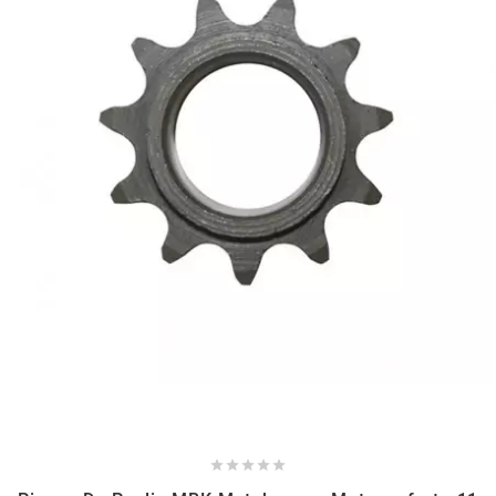
NITRO
NOEND
NOREV
NOVI
NTN BEARINGS
o
OLYMPIA




