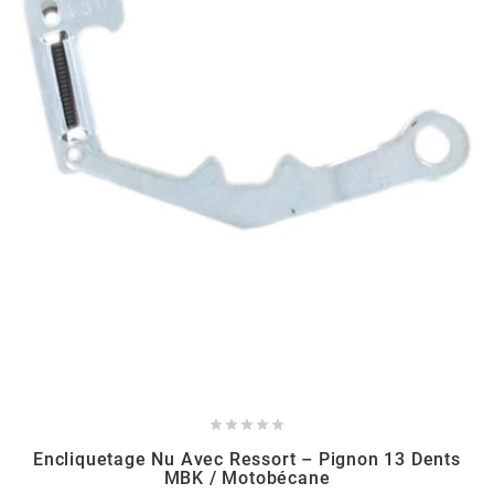
BERING
BETA MOTOS
BETA RACING
BIDALOT
BIHR
BIXESS





BOUCHET ENGINEERING
Encliquetage Nu Avec Ressort – Pignon 13 Dents
MBK / Motobécane