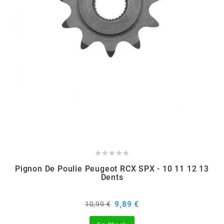
EBR
ELRING
f
FACO
FAG





Pignon De Poulie Peugeot RCX SPX - 10 11 12 13
FDM
Dents
Prix
Prix
9,89 €
10,99 €
FIVE
de
base