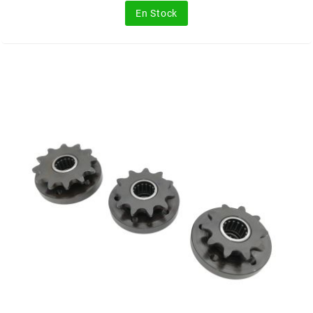
En Stock
MOTIP
MOTO TASSINARI
MOTOFORCE
MOTORI MINARELLI S.P.A.
MPH HELMET
MT HELMETS
MTKT