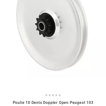
HOOSIER RACING TIRE
HUTCHINSON
i
IGM
INA
IPONE





IRIS
Poulie 10 Dents Doppler Open Peugeot 103