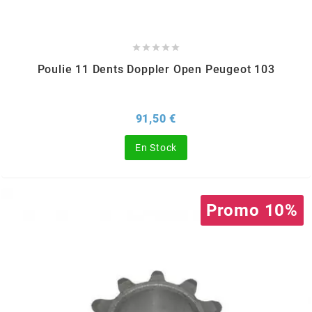
REFLECTIVE BERLIN
RENTHAL





Poulie 11 Dents Doppler Open Peugeot 103
REPLAY
Prix
91,50 €
RIEJU
En Stock
RITO
Promo 10%
RK
RMS ALTERNATIVE MOTO PARTS
RSM