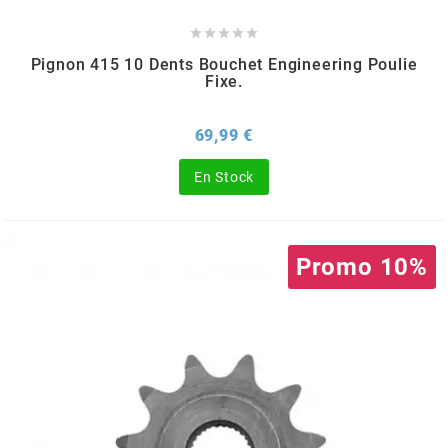
DERBI





DMP
Pignon 415 10 Dents Bouchet Engineering Poulie
Fixe.
DOMINO
Prix
69,99 €
En Stock
DOPPLER
DR
Promo 10%
DUNLOP
e
EASYBOOST