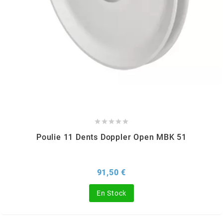
PEUGEOT
PHILIPS
PIAGGIO
PINASCO





Poulie 11 Dents Doppler Open MBK 51
PIRELLI
Prix
91,50 €
POLINI
En Stock
POLISPORT