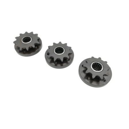
l
LANDPORT
LEOVINCE
LETHAL THREAT
LOCKFORCE
LOCTITE
LUSITO