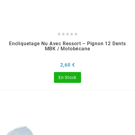
AUVRAY
AVOC





AXWIN
Encliquetage Nu Avec Ressort – Pignon 12 Dents
MBK / Motobécane
b
Prix
2,60 €
BANDO
En Stock
BARIKIT
BCD
BELGOM