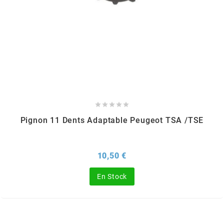
CHARVIN
CHOK
CIF





CL BRAKES
Pignon 11 Dents Adaptable Peugeot TSA /TSE
CONTI
Prix
10,50 €
COOCASE
En Stock
CST TIRES