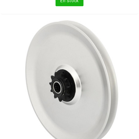
En Stock
FLÖSSER
FULBAT
g
GALFER
GATES
GIANNELLI
GILERA