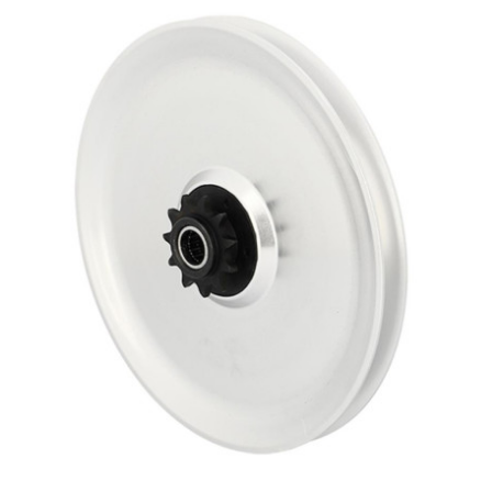
PRESSOL
PRO TAPER
PROGRIP
PROMA
r
RADIKAL
RBMAX