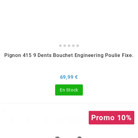
MVT
MXS RACING
n





Pignon 415 9 Dents Bouchet Engineering Poulie Fixe.
NARAKU
NEWFREN
Prix
69,99 €
En Stock
NG BRAKE DISC
NGK
Promo 10%
NHK