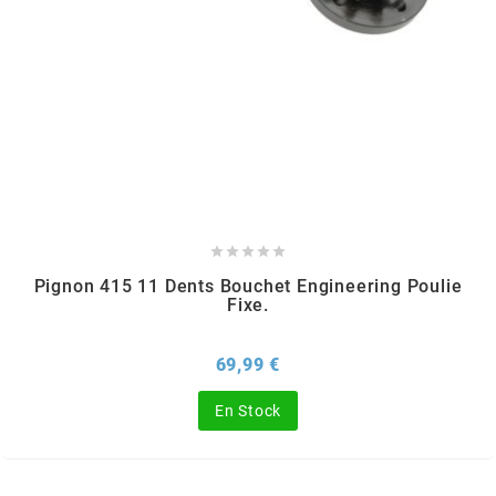
KMC
KMC
KOSO
KRD





KRM PRO RIDE
Pignon 415 11 Dents Bouchet Engineering Poulie
Fixe.
KUNDO
Prix
69,99 €
KUTVEK
En Stock
KYOTO