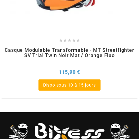
GLOBAL RACING OIL
GS27
GTR





Casque Modulable Transformable - MT Streetfighter
SV Trial Twin Noir Mat / Orange Fluo
GUILERA
Prix
115,90 €
GURTNER
Dispo sous 10 à 15 jours
h
HEIDENAU
HEVIK