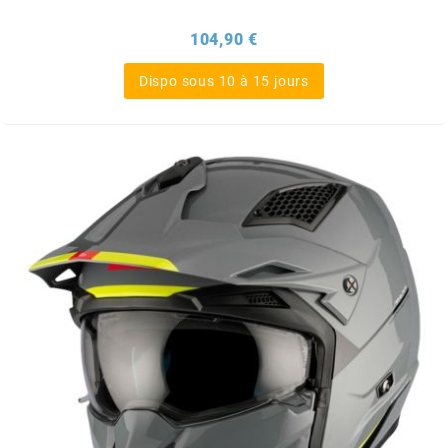
BRAIH
Prix
104,90 €
BRIDGESTONE
Dispo sous 10 à 15 jours
BRK
BUZZETTI
c
C4
CARENZI
CHAMPION