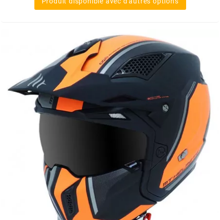
Produit disponible avec d'autres options
FLÖSSER
FULBAT
g
GALFER
GATES
GIANNELLI
GILERA