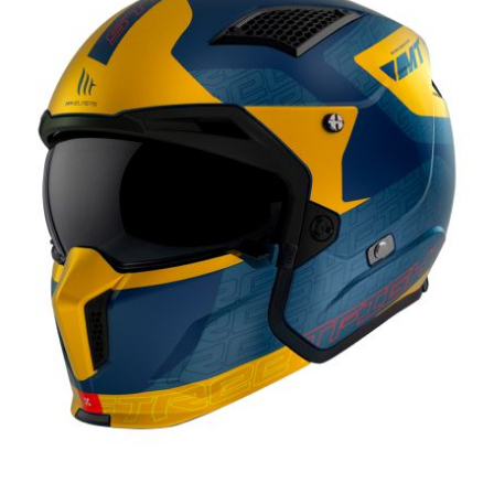
CYCLUS TOOLS
d
D.I.D
DAYCO
DEESTONE
DELI TIRE
DELLORTO