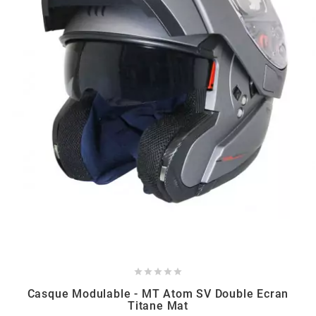
BERING
BETA MOTOS
BETA RACING
BIDALOT
BIHR
BIXESS





BOUCHET ENGINEERING
Casque Modulable - MT Atom SV Double Ecran
Titane Mat