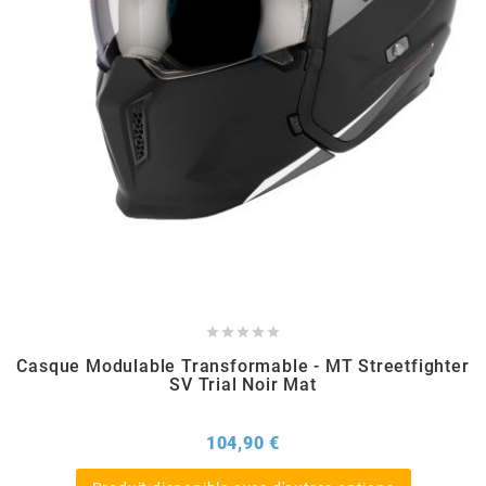
EBR
ELRING
f
FACO
FAG





Casque Modulable Transformable - MT Streetfighter
FDM
SV Trial Noir Mat
Prix
104,90 €
FIVE