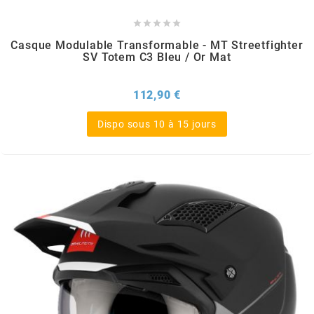
DERBI





DMP
Casque Modulable Transformable - MT Streetfighter
SV Totem C3 Bleu / Or Mat
DOMINO
Prix
112,90 €
Dispo sous 10 à 15 jours
DOPPLER
DR
DUNLOP
e
EASYBOOST