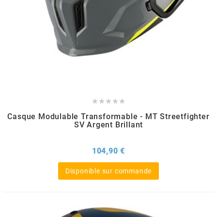
CHARVIN
CHOK
CIF





CL BRAKES
Casque Modulable Transformable - MT Streetfighter
SV Argent Brillant
CONTI
Prix
104,90 €
COOCASE
Disponible sur commande
CST TIRES