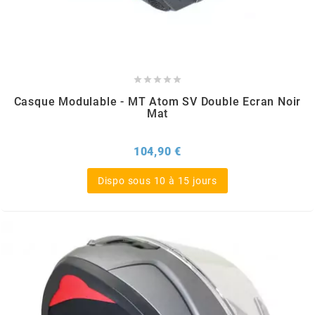
AUVRAY
AVOC





AXWIN
Casque Modulable - MT Atom SV Double Ecran Noir
Mat
b
Prix
104,90 €
BANDO
Dispo sous 10 à 15 jours
BARIKIT
BCD
BELGOM