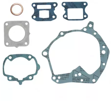
CYCLUS TOOLS
d
D.I.D
DAYCO
DEESTONE
DELI TIRE
DELLORTO