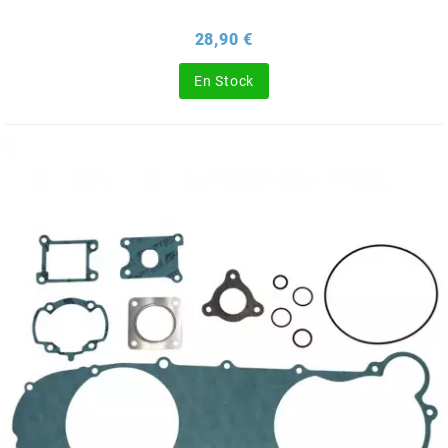
BRAIH
Prix
28,90 €
BRIDGESTONE
En Stock
BRK
BUZZETTI
c
C4
CARENZI
CHAMPION