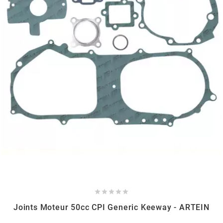
BERING
BETA MOTOS
BETA RACING
BIDALOT
BIHR
BIXESS





BOUCHET ENGINEERING
Joints Moteur 50cc CPI Generic Keeway - ARTEIN