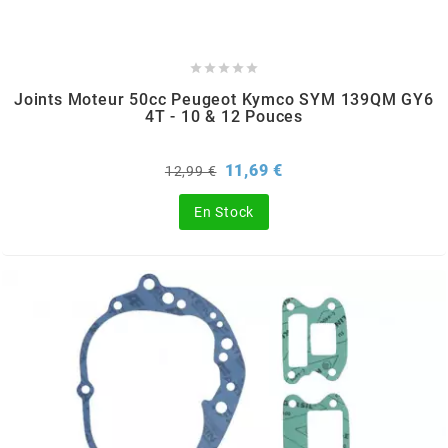
REFLECTIVE BERLIN
RENTHAL





Joints Moteur 50cc Peugeot Kymco SYM 139QM GY6
4T - 10 & 12 Pouces
REPLAY
Prix
Prix
11,69 €
12,99 €
de
RIEJU
base
En Stock
RITO
RK
RMS ALTERNATIVE MOTO PARTS
RSM