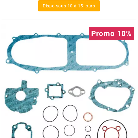
Dispo sous 10 à 15 jours
MOTIP
MOTO TASSINARI
Promo 10%
MOTOFORCE
MOTORI MINARELLI S.P.A.
MPH HELMET
MT HELMETS
MTKT