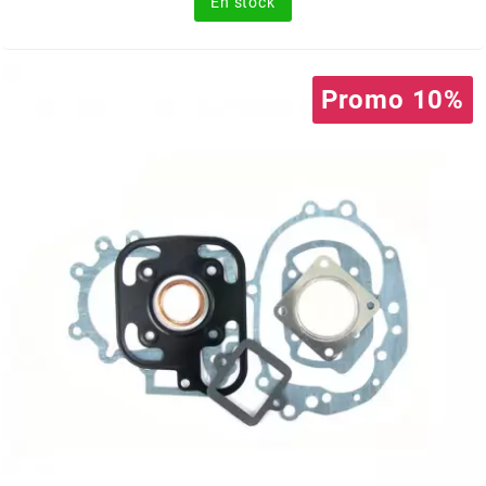
En stock
FLÖSSER
FULBAT
Promo 10%
g
GALFER
GATES
GIANNELLI
GILERA