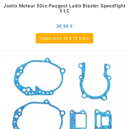
TERZO
Joints Moteur 50cc Peugeot Ludix Blaster Speedfight
3 LC
THOR PARTS
Prix
39,90 €
TIP TOP
Dispo sous 10 à 15 jours
TIVOLY
TJT
TNB
TNT
TOP PERFORMANCES