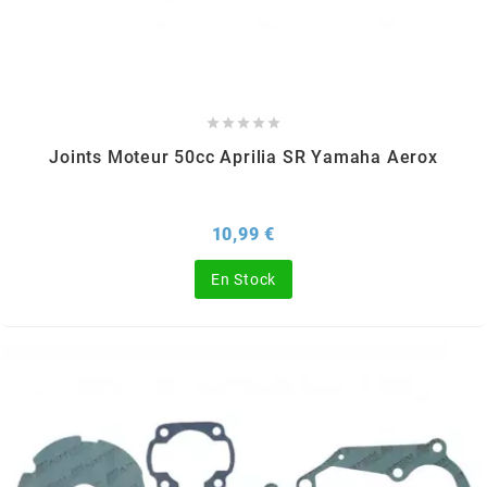
AUVRAY
AVOC





AXWIN
Joints Moteur 50cc Aprilia SR Yamaha Aerox
b
Prix
10,99 €
BANDO
En Stock
BARIKIT
BCD
BELGOM