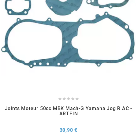
METRAKIT
MICHELIN
MIKUNI
MINERVA OIL
MITAS





Joints Moteur 50cc MBK Mach-G Yamaha Jog R AC -
MITSUBOSHI
ARTEIN
MOST
Prix
30,90 €