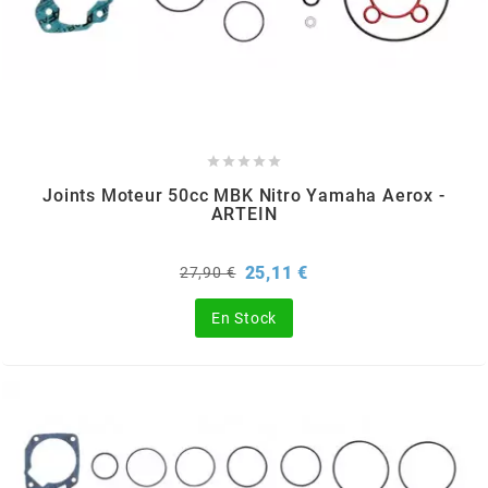
MVT
MXS RACING
n





Joints Moteur 50cc MBK Nitro Yamaha Aerox -
NARAKU
ARTEIN
NEWFREN
Prix
Prix
25,11 €
27,90 €
de
base
En Stock
NG BRAKE DISC
NGK
NHK