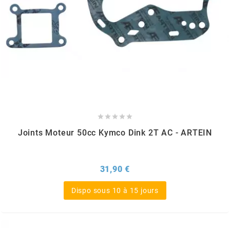
KMC
KMC
KOSO
KRD





KRM PRO RIDE
Joints Moteur 50cc Kymco Dink 2T AC - ARTEIN
KUNDO
Prix
31,90 €
KUTVEK
Dispo sous 10 à 15 jours
KYOTO