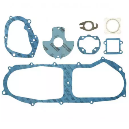
l
LANDPORT
LEOVINCE
LETHAL THREAT
LOCKFORCE
LOCTITE
LUSITO