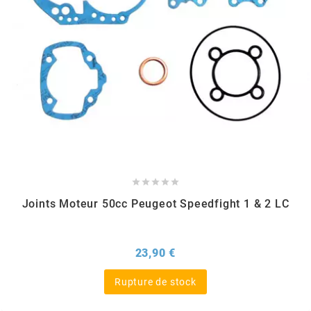
TPI BEARINGS
TRANSFIL
TRANSVAL
TRW





TUCANO URBANO
Joints Moteur 50cc Peugeot Speedfight 1 & 2 LC
TUN'R
Prix
23,90 €
TURBOKIT
Rupture de stock