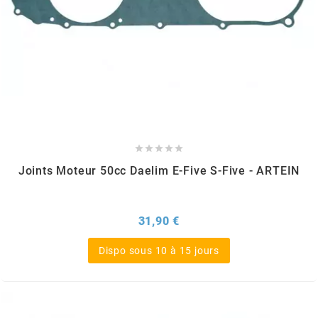
CHARVIN
CHOK
CIF





CL BRAKES
Joints Moteur 50cc Daelim E-Five S-Five - ARTEIN
CONTI
Prix
31,90 €
COOCASE
Dispo sous 10 à 15 jours
CST TIRES