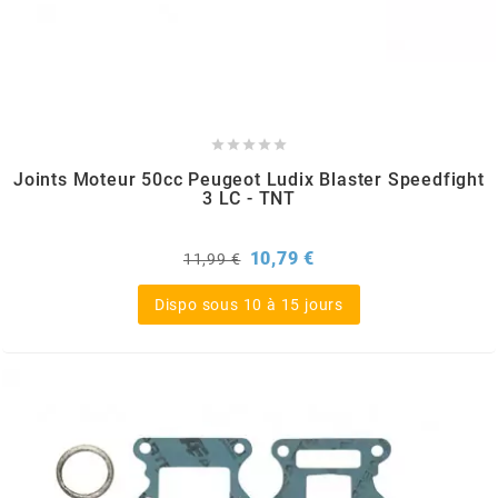
GLOBAL RACING OIL
GS27
GTR





Joints Moteur 50cc Peugeot Ludix Blaster Speedfight
3 LC - TNT
GUILERA
Prix
Prix
10,79 €
11,99 €
GURTNER
de
base
Dispo sous 10 à 15 jours
h
HEIDENAU
HEVIK