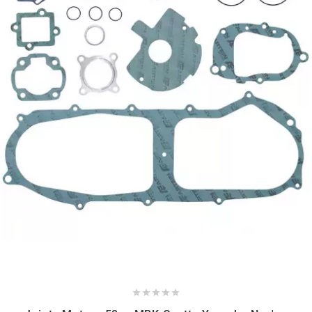
NITRO
NOEND
NOREV
NOVI
NTN BEARINGS
o
OLYMPIA




