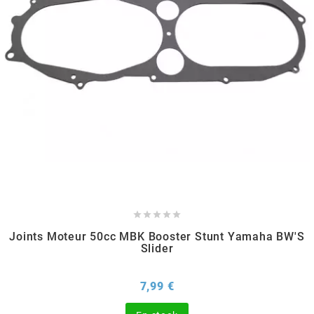
EBR
ELRING
f
FACO
FAG





Joints Moteur 50cc MBK Booster Stunt Yamaha BW'S
FDM
Slider
Prix
7,99 €
FIVE