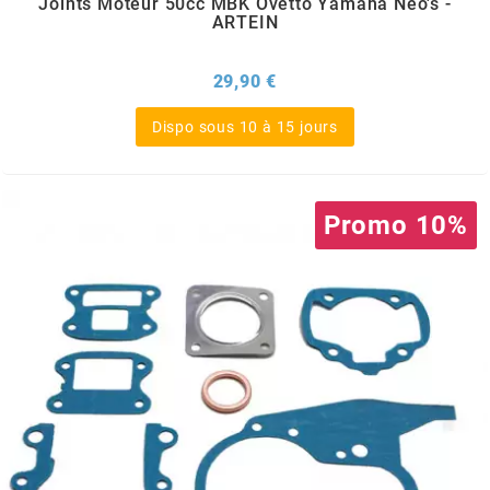
Joints Moteur 50cc MBK Ovetto Yamaha Neo's -
OMG
ARTEIN
Prix
29,90 €
OPM
Dispo sous 10 à 15 jours
OSRAM
OTTO PARTS
Promo 10%
OXA FACTORY
p
P2R
PARMAKIT