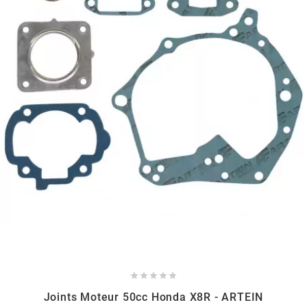
HOOSIER RACING TIRE
HUTCHINSON
i
IGM
INA
IPONE





IRIS
Joints Moteur 50cc Honda X8R - ARTEIN