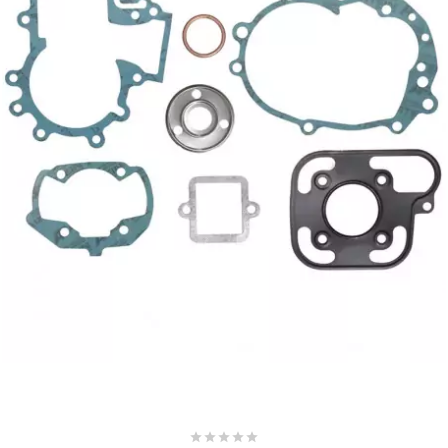
SUNWORLD RACING
t
TDH 2DAY
TECNIGAS
TECNO
TECNO GLOBE
TEKNIX




