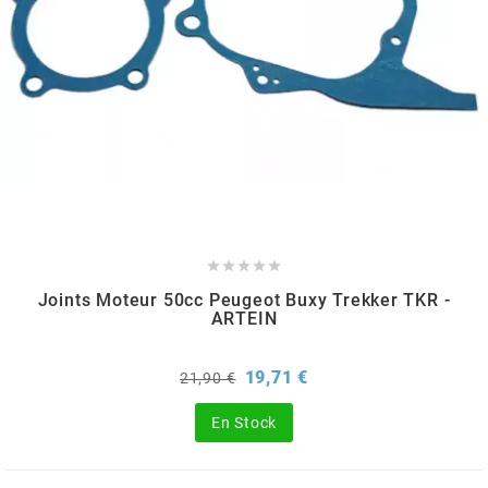
PEUGEOT
PHILIPS
PIAGGIO
PINASCO





Joints Moteur 50cc Peugeot Buxy Trekker TKR -
ARTEIN
PIRELLI
Prix
Prix
19,71 €
21,90 €
POLINI
de
base
En Stock
POLISPORT