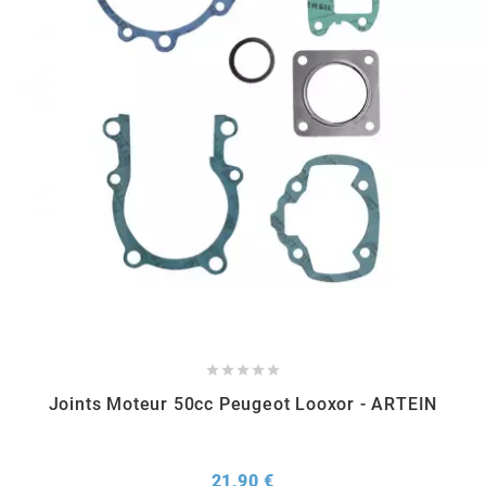
RUN IRON WORKS
s
SARKANY
SAVA
SCHWALBE





SCR CORSE
Joints Moteur 50cc Peugeot Looxor - ARTEIN
SEAFLO
Prix
21,90 €