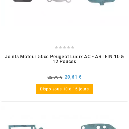
SPORFABRIC
SRAM





STAGE6
Joints Moteur 50cc Peugeot Ludix AC - ARTEIN 10 &
12 Pouces
STAGE6 R/T
Prix
Prix
20,61 €
22,90 €
de
STAR BAR
base
Dispo sous 10 à 15 jours
STEEV
STR8