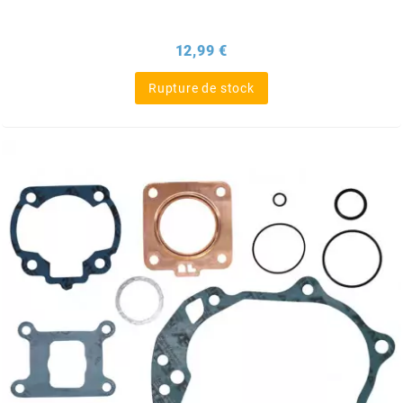
ITALKIT
Prix
12,99 €
j
Rupture de stock
JAMARCOL
k
KANAIR
KAPPA
KEIHIN