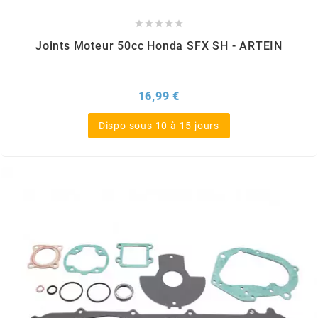
DERBI





DMP
Joints Moteur 50cc Honda SFX SH - ARTEIN
DOMINO
Prix
16,99 €
Dispo sous 10 à 15 jours
DOPPLER
DR
DUNLOP
e
EASYBOOST