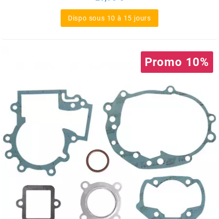
SGR
Dispo sous 10 à 15 jours
SHAD
Promo 10%
SHERCO
SHIDO
SHIRO HELMETS
SIGMA
SITO
SKF