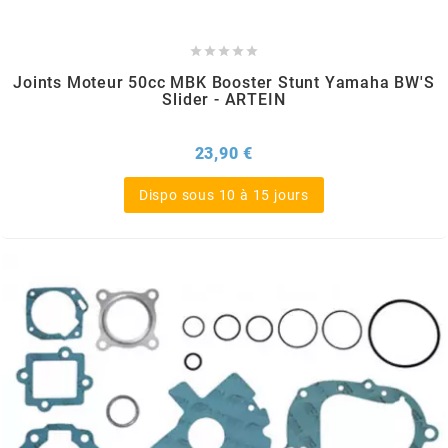
m





Joints Moteur 50cc MBK Booster Stunt Yamaha BW'S
MAGGI
Slider - ARTEIN
MAGNETI MARELLI
Prix
23,90 €
Dispo sous 10 à 15 jours
MALOSSI
MARCHALD FILTERS
MBK / YAMAHA
MERYT
METEOR PISTON