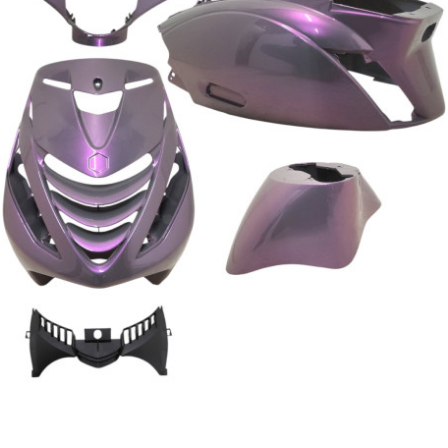
BRAIH
BRIDGESTONE
BRK
BUZZETTI
c
C4
CARENZI
CHAMPION