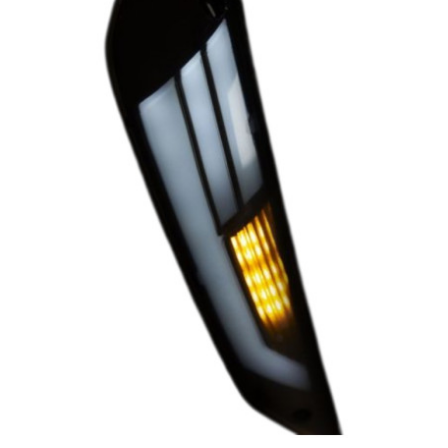
TERZO
THOR PARTS
TIP TOP
TIVOLY
TJT
TNB
TNT
TOP PERFORMANCES