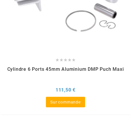
HOOSIER RACING TIRE
HUTCHINSON
i





IGM
Cylindre 6 Ports 45mm Aluminium DMP Puch Maxi
INA
Prix
111,50 €
IPONE
Sur commande
IRIS