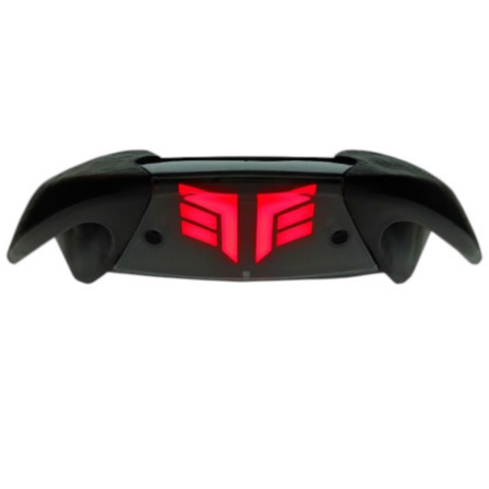
OMG
OPM
OSRAM
OTTO PARTS
OXA FACTORY
p
P2R
PARMAKIT