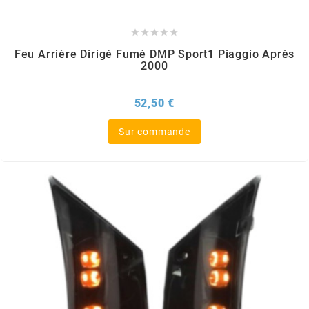





PEUGEOT
Feu Arrière Dirigé Fumé DMP Sport1 Piaggio Après
2000
PHILIPS
Prix
52,50 €
PIAGGIO
Sur commande
PINASCO
PIRELLI
POLINI
POLISPORT