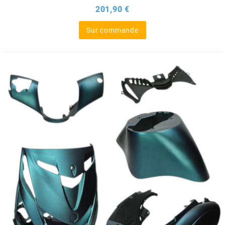
AUVRAY
Prix
201,90 €
Sur commande
AVOC
AXWIN
b
BANDO
BARIKIT
BCD
BELGOM