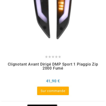
SUNWORLD RACING
t
TDH 2DAY
TECNIGAS





TECNO
Clignotant Avant Dirigé DMP Sport 1 Piaggio Zip
2000 Fumé
TECNO GLOBE
Prix
41,90 €
Sur commande
TEKNIX