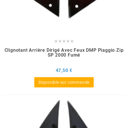
RUN IRON WORKS
s





SARKANY
Clignotant Arrière Dirigé Avec Feux DMP Piaggio Zip
SP 2000 Fumé
SAVA
Prix
47,50 €
SCHWALBE
Disponible sur commande
SCR CORSE
SEAFLO