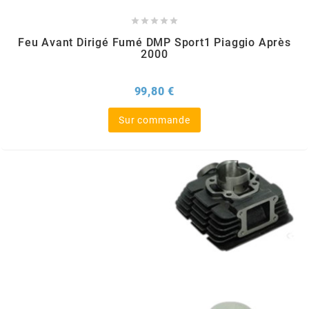
KMC





Feu Avant Dirigé Fumé DMP Sport1 Piaggio Après
KMC
2000
KOSO
Prix
99,80 €
Sur commande
KRD
KRM PRO RIDE
KUNDO
KUTVEK
KYOTO