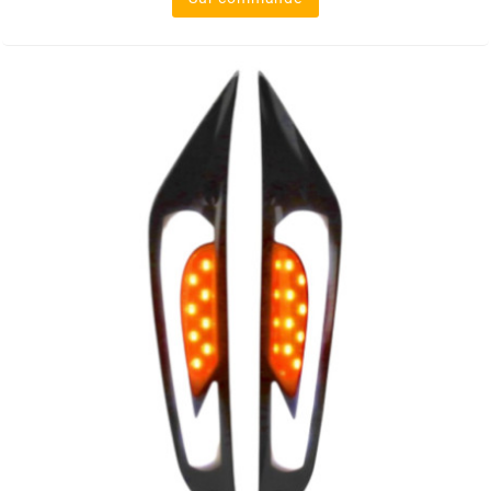
m
MAGGI
MAGNETI MARELLI
MALOSSI
MARCHALD FILTERS
MBK / YAMAHA
MERYT
METEOR PISTON