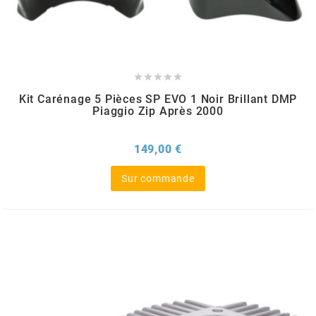
EBR
ELRING





Kit Carénage 5 Pièces SP EVO 1 Noir Brillant DMP
Piaggio Zip Après 2000
f
Prix
149,00 €
FACO
Sur commande
FAG
FDM
FIVE