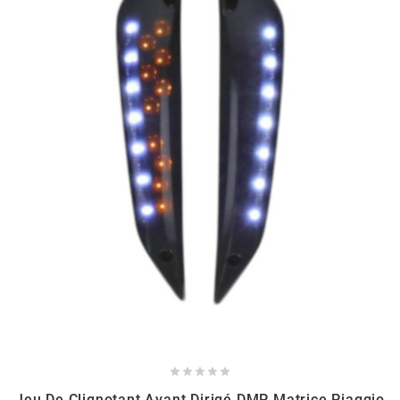
SGR
SHAD
SHERCO
SHIDO
SHIRO HELMETS
SIGMA
SITO





SKF
Jeu De Clignotant Avant Dirigé DMP Matrice Piaggio