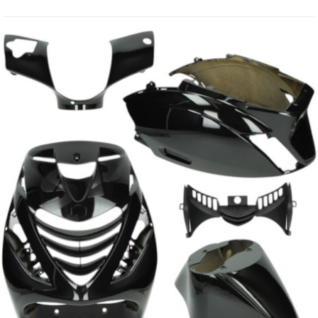
DERBI
DMP
DOMINO
DOPPLER
DR
DUNLOP
e
EASYBOOST