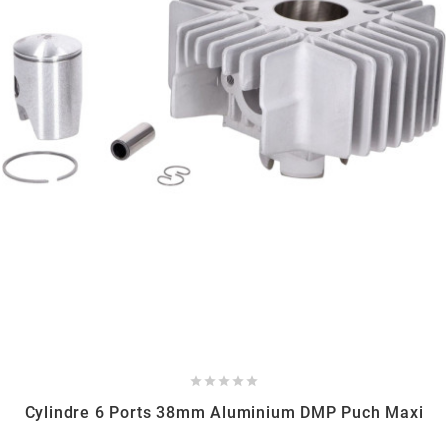
FLÖSSER
FULBAT
g
GALFER
GATES
GIANNELLI





GILERA
Cylindre 6 Ports 38mm Aluminium DMP Puch Maxi