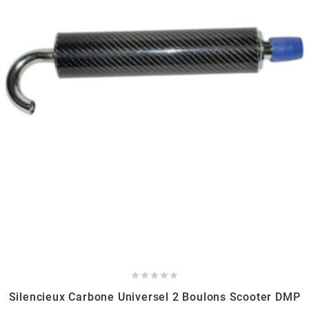
MOTIP
MOTO TASSINARI
MOTOFORCE
MOTORI MINARELLI S.P.A.
MPH HELMET
MT HELMETS
MTKT





Silencieux Carbone Universel 2 Boulons Scooter DMP