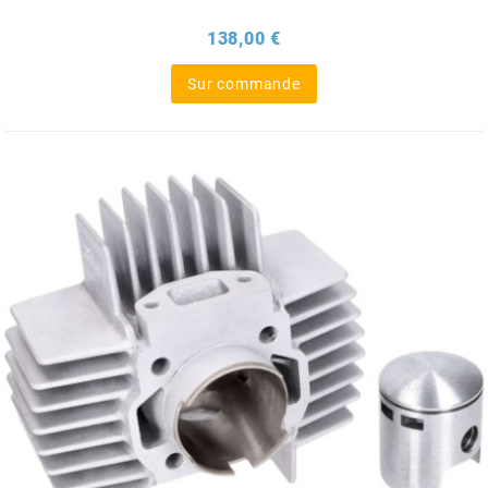
GLOBAL RACING OIL
Prix
138,00 €
GS27
Sur commande
GTR
GUILERA
GURTNER
h
HEIDENAU
HEVIK