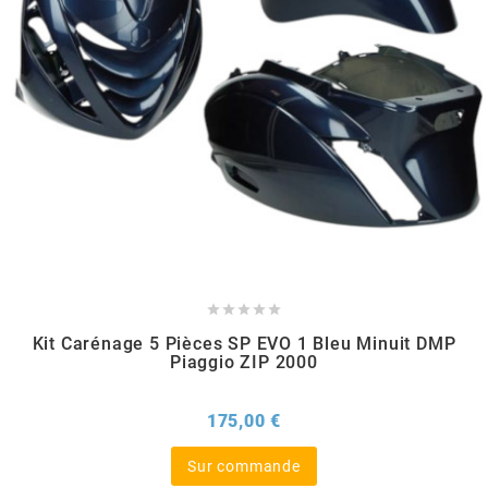
CYCLUS TOOLS
d
D.I.D
DAYCO
DEESTONE





Kit Carénage 5 Pièces SP EVO 1 Bleu Minuit DMP
DELI TIRE
Piaggio ZIP 2000
Prix
175,00 €
DELLORTO
Sur commande