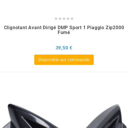
TPI BEARINGS





TRANSFIL
Clignotant Avant Dirigé DMP Sport 1 Piaggio Zip2000
Fumé
TRANSVAL
Prix
39,50 €
Disponible sur commande
TRW
TUCANO URBANO
TUN'R
TURBOKIT