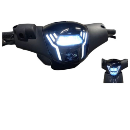
ITALKIT
j
JAMARCOL
k
KANAIR
KAPPA
KEIHIN