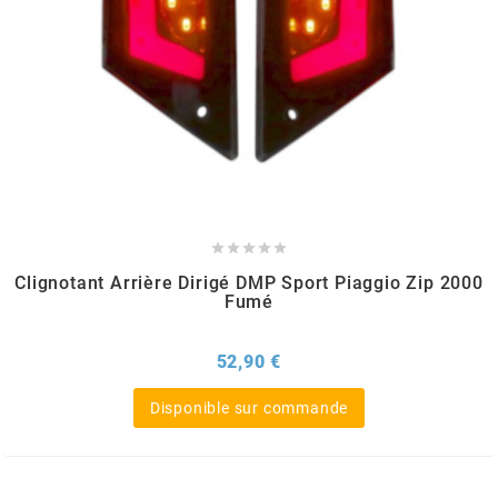
NITRO
NOEND
NOREV
NOVI





Clignotant Arrière Dirigé DMP Sport Piaggio Zip 2000
Fumé
NTN BEARINGS
Prix
52,90 €
o
Disponible sur commande
OLYMPIA