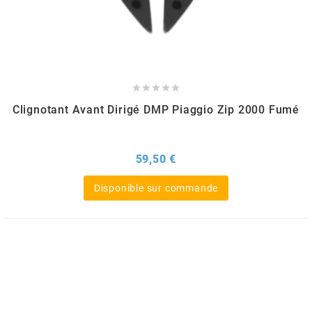
METRAKIT
MICHELIN





Clignotant Avant Dirigé DMP Piaggio Zip 2000 Fumé
MIKUNI
Prix
59,50 €
MINERVA OIL
Disponible sur commande
MITAS
MITSUBOSHI
MOST