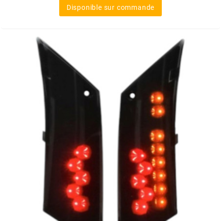
REFLECTIVE BERLIN
Disponible sur commande
RENTHAL
REPLAY
RIEJU
RITO
RK
RMS ALTERNATIVE MOTO PARTS
RSM