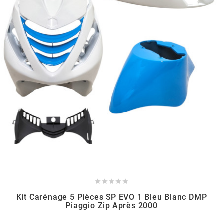
POSTE DE PILOTAGE
DERBI E3 ALL DAY
ARCHIVE
AREXONS
ARIETE
ARMLOCK
ARTEIN
ARTEK





ATHENA
Kit Carénage 5 Pièces SP EVO 1 Bleu Blanc DMP
Piaggio Zip Après 2000