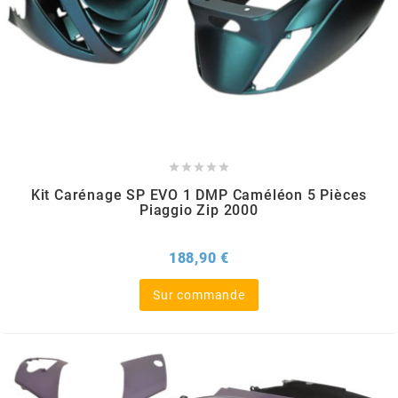
BERING
BETA MOTOS
BETA RACING





Kit Carénage SP EVO 1 DMP Caméléon 5 Pièces
BIDALOT
Piaggio Zip 2000
BIHR
Prix
188,90 €
Sur commande
BIXESS
BOUCHET ENGINEERING