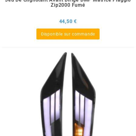
Zip2000 Fumé
SPORFABRIC
Prix
44,50 €
SRAM
Disponible sur commande
STAGE6
STAGE6 R/T
STAR BAR
STEEV
STR8