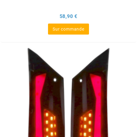
MVT
Prix
58,90 €
MXS RACING
Sur commande
n
NARAKU
NEWFREN
NG BRAKE DISC
NGK
NHK