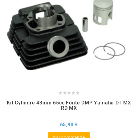
l
LANDPORT
LEOVINCE
LETHAL THREAT
LOCKFORCE





Kit Cylindre 43mm 65cc Fonte DMP Yamaha DT MX
LOCTITE
RD MX
Prix
LUSITO
65,90 €
Sur commande