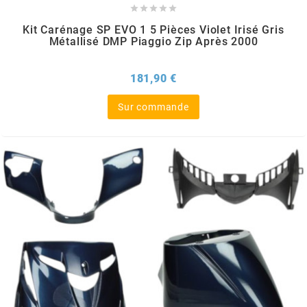





Kit Carénage SP EVO 1 5 Pièces Violet Irisé Gris
CHARVIN
Métallisé DMP Piaggio Zip Après 2000
CHOK
Prix
181,90 €
Sur commande
CIF
CL BRAKES
CONTI
COOCASE
CST TIRES