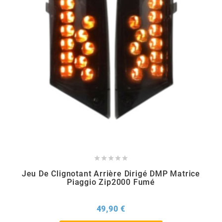
PRESSOL
PRO TAPER
PROGRIP
PROMA
r





RADIKAL
Jeu De Clignotant Arrière Dirigé DMP Matrice
Piaggio Zip2000 Fumé
RBMAX
Prix
49,90 €