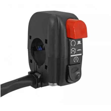
l
LANDPORT
LEOVINCE
LETHAL THREAT
LOCKFORCE
LOCTITE
LUSITO