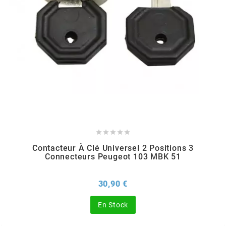
TPI BEARINGS
TRANSFIL
TRANSVAL
TRW





TUCANO URBANO
Contacteur À Clé Universel 2 Positions 3
Connecteurs Peugeot 103 MBK 51
TUN'R
Prix
30,90 €
TURBOKIT
En Stock