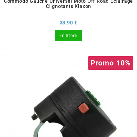
Commodo Gauche Universel Moto Off Road Éclairage
OMG
Clignotants Klaxon
Prix
33,90 €
OPM
En Stock
OSRAM
OTTO PARTS
Promo 10%
OXA FACTORY
p
P2R
PARMAKIT