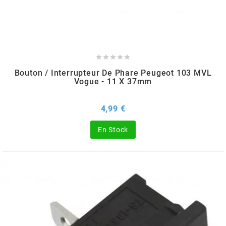
AUVRAY
AVOC





AXWIN
Bouton / Interrupteur De Phare Peugeot 103 MVL
Vogue - 11 X 37mm
b
Prix
4,99 €
BANDO
En Stock
BARIKIT
BCD
BELGOM