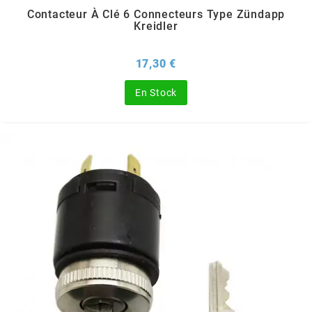
TERZO
Contacteur À Clé 6 Connecteurs Type Zündapp
Kreidler
THOR PARTS
Prix
17,30 €
TIP TOP
En Stock
TIVOLY
TJT
TNB
TNT
TOP PERFORMANCES