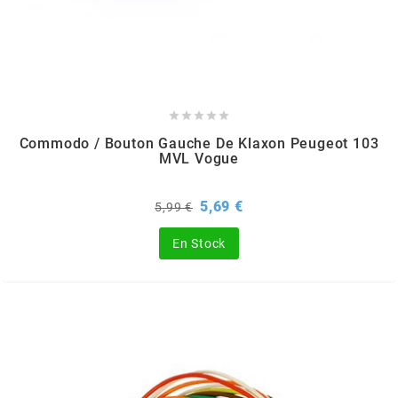
GLOBAL RACING OIL
GS27
GTR





Commodo / Bouton Gauche De Klaxon Peugeot 103
MVL Vogue
GUILERA
Prix
Prix
5,69 €
5,99 €
GURTNER
de
base
En Stock
h
HEIDENAU
HEVIK