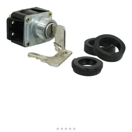
SUNWORLD RACING
t
TDH 2DAY
TECNIGAS
TECNO
TECNO GLOBE
TEKNIX




