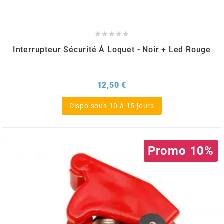
REFLECTIVE BERLIN
RENTHAL





Interrupteur Sécurité À Loquet - Noir + Led Rouge
REPLAY
Prix
12,50 €
RIEJU
Dispo sous 10 à 15 jours
RITO
Promo 10%
RK
RMS ALTERNATIVE MOTO PARTS
RSM