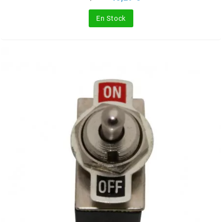
de
SGR
base
En Stock
SHAD
SHERCO
SHIDO
SHIRO HELMETS
SIGMA
SITO
SKF