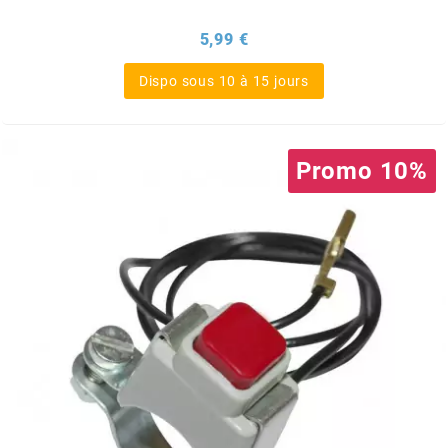
BRAIH
Prix
5,99 €
BRIDGESTONE
Dispo sous 10 à 15 jours
BRK
Promo 10%
BUZZETTI
c
C4
CARENZI
CHAMPION