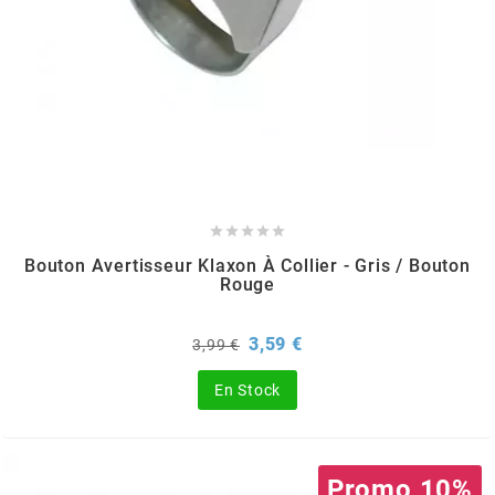
CHARVIN
CHOK
CIF





CL BRAKES
Bouton Avertisseur Klaxon À Collier - Gris / Bouton
Rouge
CONTI
Prix
Prix
3,59 €
3,99 €
de
base
COOCASE
En Stock
CST TIRES
Promo 10%