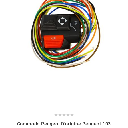
HOOSIER RACING TIRE
HUTCHINSON
i
IGM
INA
IPONE





IRIS
Commodo Peugeot D'origine Peugeot 103