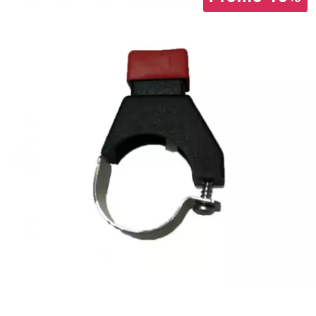
CYCLUS TOOLS
d
D.I.D
DAYCO
DEESTONE
DELI TIRE
DELLORTO