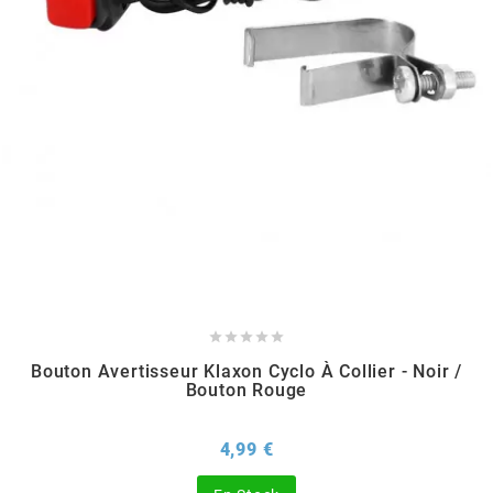
EBR
ELRING
f
FACO
FAG





Bouton Avertisseur Klaxon Cyclo À Collier - Noir /
FDM
Bouton Rouge
Prix
4,99 €
FIVE