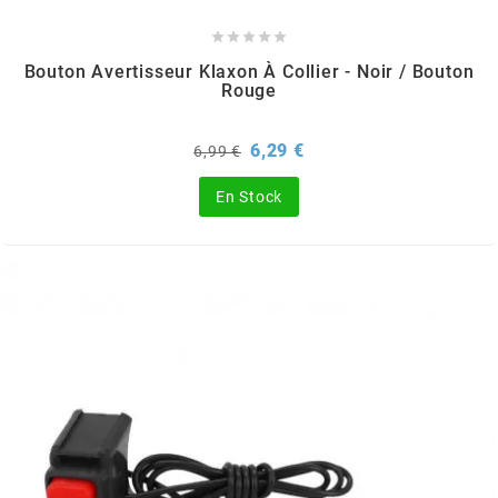
DERBI





DMP
Bouton Avertisseur Klaxon À Collier - Noir / Bouton
Rouge
DOMINO
Prix
Prix
6,29 €
6,99 €
de
base
En Stock
DOPPLER
DR
DUNLOP
e
EASYBOOST