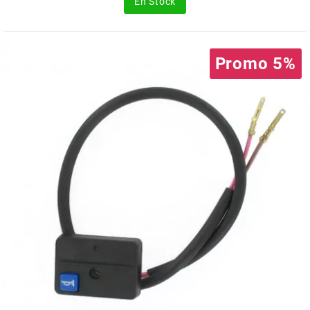
En Stock
FLÖSSER
FULBAT
Promo 5%
g
GALFER
GATES
GIANNELLI
GILERA