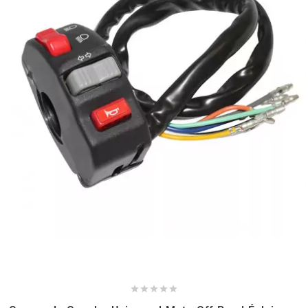
NITRO
NOEND
NOREV
NOVI
NTN BEARINGS
o
OLYMPIA




