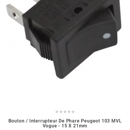
BERING
BETA MOTOS
BETA RACING
BIDALOT
BIHR
BIXESS





BOUCHET ENGINEERING
Bouton / Interrupteur De Phare Peugeot 103 MVL
Vogue - 15 X 21mm