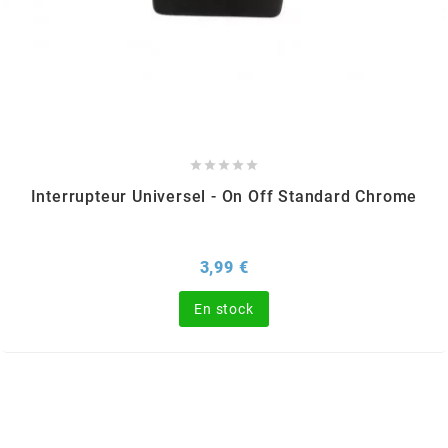
SPORFABRIC
SRAM





STAGE6
Interrupteur Universel - On Off Standard Chrome
STAGE6 R/T
Prix
3,99 €
STAR BAR
En stock
STEEV
STR8