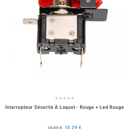
RUN IRON WORKS
s
SARKANY
SAVA
SCHWALBE





SCR CORSE
Interrupteur Sécurité À Loquet - Rouge + Led Rouge
SEAFLO
Prix
Prix
15,29 €
16,99 €