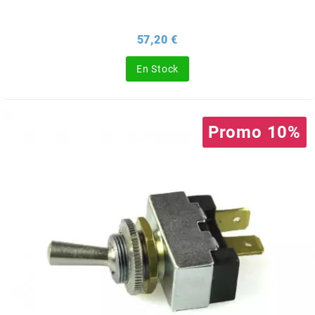
ITALKIT
Prix
57,20 €
j
En Stock
JAMARCOL
Promo 10%
k
KANAIR
KAPPA
KEIHIN