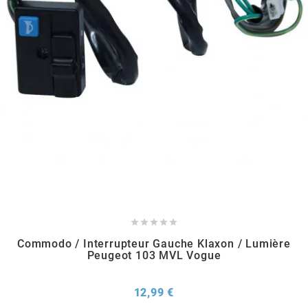
METRAKIT
MICHELIN
MIKUNI
MINERVA OIL
MITAS





Commodo / Interrupteur Gauche Klaxon / Lumière
MITSUBOSHI
Peugeot 103 MVL Vogue
MOST
Prix
12,99 €