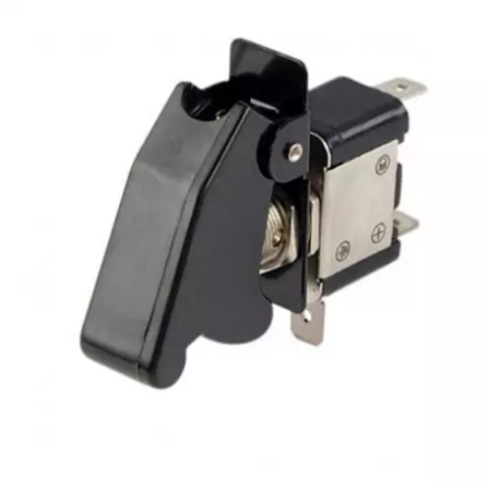
PRESSOL
PRO TAPER
PROGRIP
PROMA
r
RADIKAL
RBMAX