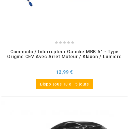
MVT
MXS RACING
n





Commodo / Interrupteur Gauche MBK 51 - Type
NARAKU
Origine CEV Avec Arrêt Moteur / Klaxon / Lumière
NEWFREN
Prix
12,99 €
Dispo sous 10 à 15 jours
NG BRAKE DISC
NGK
NHK