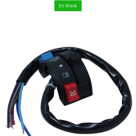
En Stock
MOTIP
MOTO TASSINARI
MOTOFORCE
MOTORI MINARELLI S.P.A.
MPH HELMET
MT HELMETS
MTKT