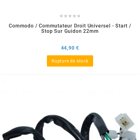
m





Commodo / Commutateur Droit Universel - Start /
MAGGI
Stop Sur Guidon 22mm
MAGNETI MARELLI
Prix
44,90 €
Rupture de stock
MALOSSI
MARCHALD FILTERS
MBK / YAMAHA
MERYT
METEOR PISTON