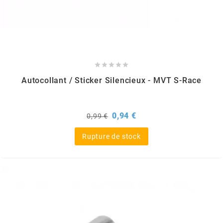
GLOBAL RACING OIL
GS27
GTR





Autocollant / Sticker Silencieux - MVT S-Race
GUILERA
Prix
Prix
0,94 €
0,99 €
GURTNER
de
base
Rupture de stock
h
HEIDENAU
HEVIK