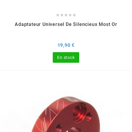
m





Adaptateur Universel De Silencieux Most Or
MAGGI
MAGNETI MARELLI
Prix
19,90 €
En stock
MALOSSI
MARCHALD FILTERS
MBK / YAMAHA
MERYT
METEOR PISTON