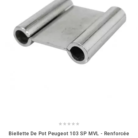
HOOSIER RACING TIRE
HUTCHINSON
i
IGM
INA
IPONE





IRIS
Biellette De Pot Peugeot 103 SP MVL - Renforcée