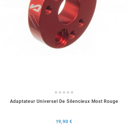
METRAKIT
MICHELIN
MIKUNI
MINERVA OIL
MITAS





Adaptateur Universel De Silencieux Most Rouge
MITSUBOSHI
MOST
Prix
19,90 €