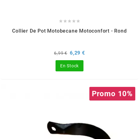
REFLECTIVE BERLIN
RENTHAL





Collier De Pot Motobecane Motoconfort - Rond
REPLAY
Prix
Prix
6,29 €
6,99 €
de
RIEJU
base
En Stock
RITO
Promo 10%
RK
RMS ALTERNATIVE MOTO PARTS
RSM