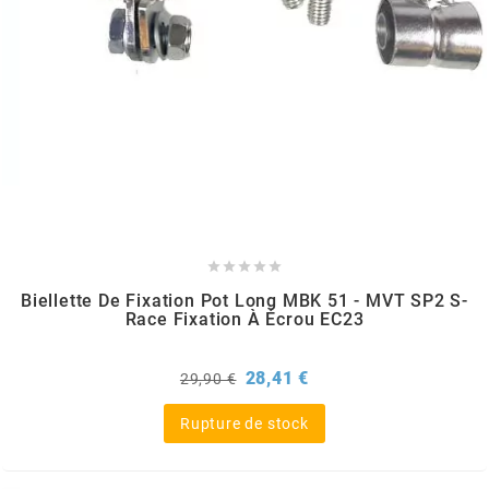
PEUGEOT
PHILIPS
PIAGGIO
PINASCO





Biellette De Fixation Pot Long MBK 51 - MVT SP2 S-
Race Fixation À Écrou EC23
PIRELLI
Prix
Prix
28,41 €
29,90 €
POLINI
de
base
Rupture de stock
POLISPORT