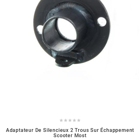
BERING
BETA MOTOS
BETA RACING
BIDALOT
BIHR
BIXESS





BOUCHET ENGINEERING
Adaptateur De Silencieux 2 Trous Sur Échappement
Scooter Most