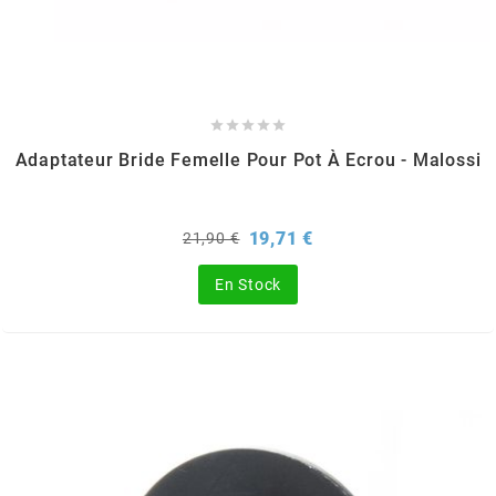
AUVRAY
AVOC





AXWIN
Adaptateur Bride Femelle Pour Pot À Ecrou - Malossi
b
Prix
Prix
19,71 €
21,90 €
de
base
BANDO
En Stock
BARIKIT
BCD
BELGOM