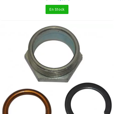
de
SGR
base
En Stock
SHAD
SHERCO
SHIDO
SHIRO HELMETS
SIGMA
SITO
SKF