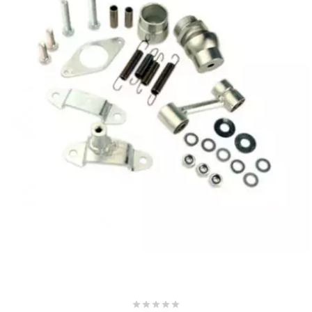
SUNWORLD RACING
t
TDH 2DAY
TECNIGAS
TECNO
TECNO GLOBE
TEKNIX




