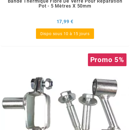
Bande Thermique Fibre De Verre Pour Réparation
OMG
Pot - 5 Mètres X 50mm
Prix
17,99 €
OPM
Dispo sous 10 à 15 jours
OSRAM
OTTO PARTS
Promo 5%
OXA FACTORY
p
P2R
PARMAKIT