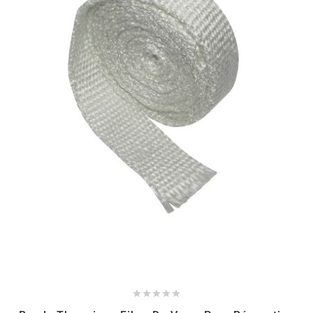
NITRO
NOEND
NOREV
NOVI
NTN BEARINGS
o
OLYMPIA




