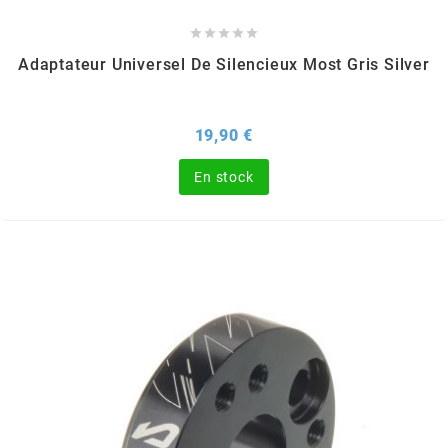
DERBI





DMP
Adaptateur Universel De Silencieux Most Gris Silver
DOMINO
Prix
19,90 €
En stock
DOPPLER
DR
DUNLOP
e
EASYBOOST