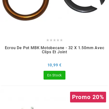
SPORFABRIC
SRAM





STAGE6
Ecrou De Pot MBK Motobecane - 32 X 1.50mm Avec
Clips Et Joint
STAGE6 R/T
Prix
10,99 €
STAR BAR
En Stock
STEEV
Promo 20%
STR8