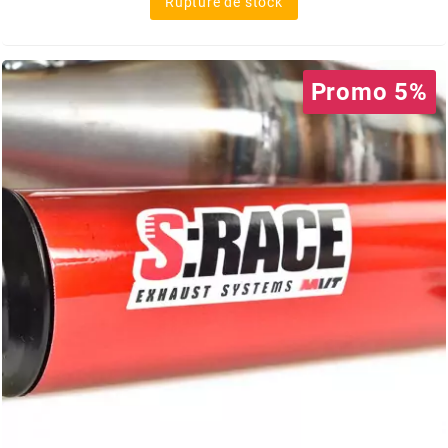
Rupture de stock
FLÖSSER
FULBAT
Promo 5%
g
GALFER
GATES
GIANNELLI
GILERA