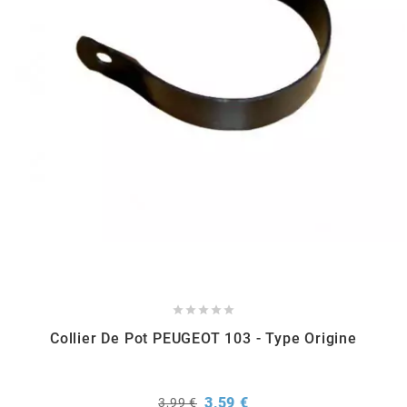
RUN IRON WORKS
s
SARKANY
SAVA
SCHWALBE





SCR CORSE
Collier De Pot PEUGEOT 103 - Type Origine
SEAFLO
Prix
Prix
3,59 €
3,99 €