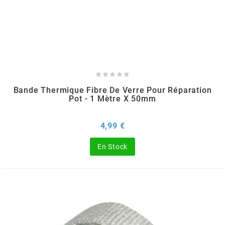
MVT
MXS RACING
n





Bande Thermique Fibre De Verre Pour Réparation
NARAKU
Pot - 1 Mètre X 50mm
NEWFREN
Prix
4,99 €
En Stock
NG BRAKE DISC
NGK
NHK