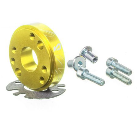
l
LANDPORT
LEOVINCE
LETHAL THREAT
LOCKFORCE
LOCTITE
LUSITO