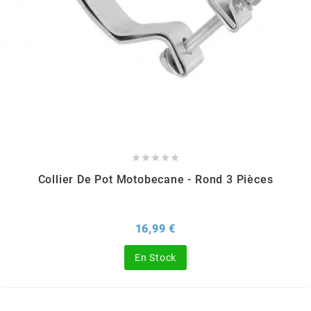
KMC
KMC
KOSO
KRD





KRM PRO RIDE
Collier De Pot Motobecane - Rond 3 Pièces
KUNDO
Prix
16,99 €
KUTVEK
En Stock
KYOTO