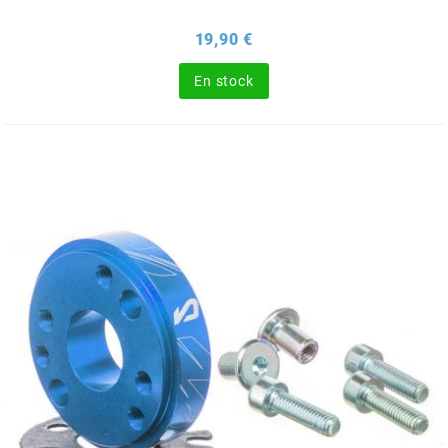
BRAIH
Prix
19,90 €
BRIDGESTONE
En stock
BRK
BUZZETTI
c
C4
CARENZI
CHAMPION