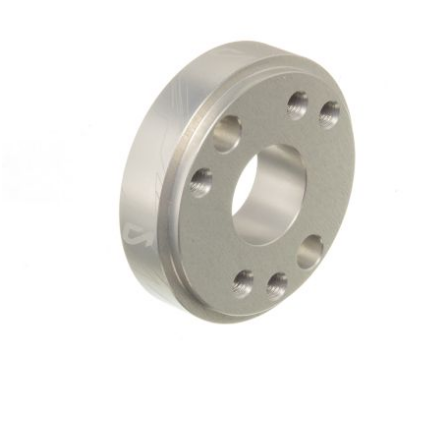
CYCLUS TOOLS
d
D.I.D
DAYCO
DEESTONE
DELI TIRE
DELLORTO