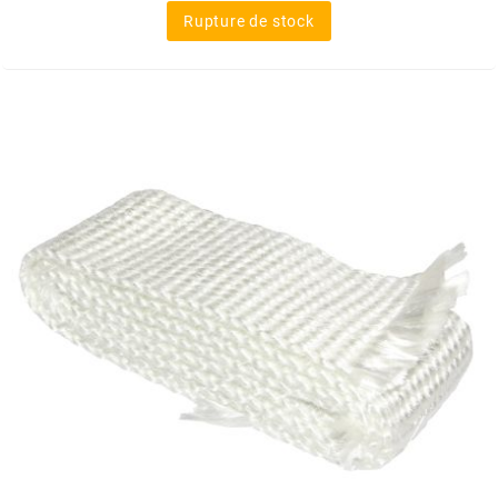
Rupture de stock
MOTIP
MOTO TASSINARI
MOTOFORCE
MOTORI MINARELLI S.P.A.
MPH HELMET
MT HELMETS
MTKT