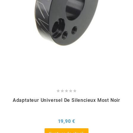
EBR
ELRING
f
FACO
FAG





Adaptateur Universel De Silencieux Most Noir
FDM
Prix
19,90 €
FIVE