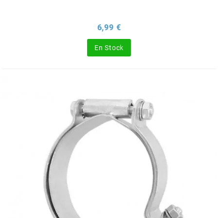
ITALKIT
Prix
6,99 €
j
En Stock
JAMARCOL
k
KANAIR
KAPPA
KEIHIN