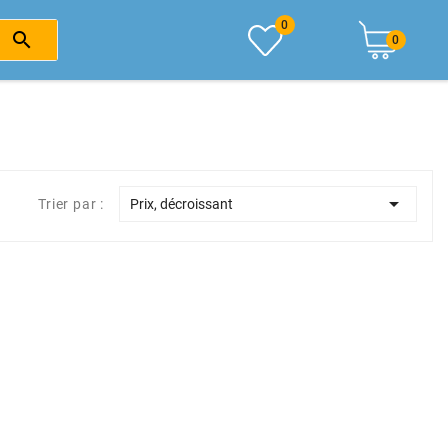
0

0

Trier par :
Prix, décroissant