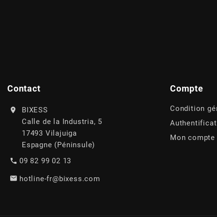
AFAM
CABLERIE
CHASSIS
VARIATION
CHASSIS
AGP
STICKERS
FREINAGE
EMBRAYAGE
FREINAGE
AIRSAL
BON PLAN
CABLERIE
TRANSMISSION
ECLAIRAGE
AJP
Contact
Compte
MOTEUR SOLEX
ELECTRICITE
REFROIDISSEMENT
ELECTRICITE
Condition gé
BIXESS
ALGI
Calle de la Industria, 5
Authentifica
PARTIE CYCLE SOLEX
RESERVOIR
CABLERIE
17493 Vilajuiga
Mon compte
ALLPRO
Espagne (Péninsule)
DEMARRAGE
CARROSSERIE
09 82 99 02 13
ALT-1
hotline-fr@bixess.com
CARTER
AM6 ALL DAY
APRILIA