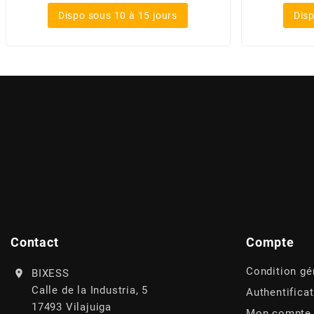
POSTE DE PILOTAGE
DERBI E3 ALL DAY
Dispo sous 10 à 15 jours
Disp
ARCHIVE
AREXONS
ARIETE
ARMLOCK
ARTEIN
ARTEK
Contact
Compte
Condition gé
BIXESS
ATHENA
Calle de la Industria, 5
Authentifica
17493 Vilajuiga
Mon compte