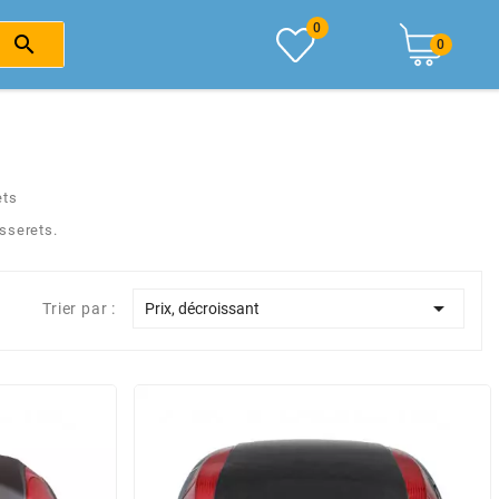
0

0
ets
sserets.

Trier par :
Prix, décroissant