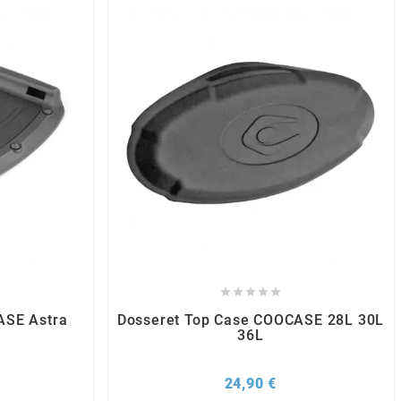





ASE Astra
Dosseret Top Case COOCASE 28L 30L
36L
x
Prix
24,90 €