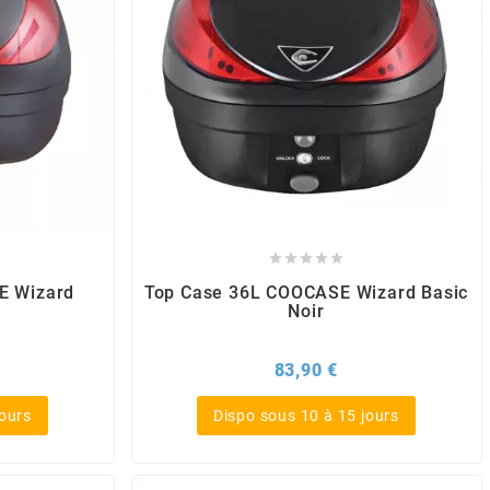





E Wizard
Top Case 36L COOCASE Wizard Basic
Noir
x
Prix
83,90 €
jours
Dispo sous 10 à 15 jours