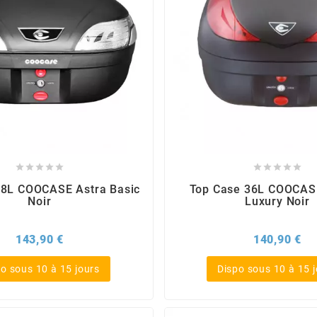










48L COOCASE Astra Basic
Top Case 36L COOCAS
Noir
Luxury Noir
Prix
Pri
143,90 €
140,90 €
o sous 10 à 15 jours
Dispo sous 10 à 15 