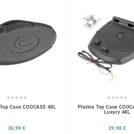










 Top Case COOCASE 48L
Platine Top Case COOC
Luxury 48L
Prix
Pri
30,90 €
29,90 €