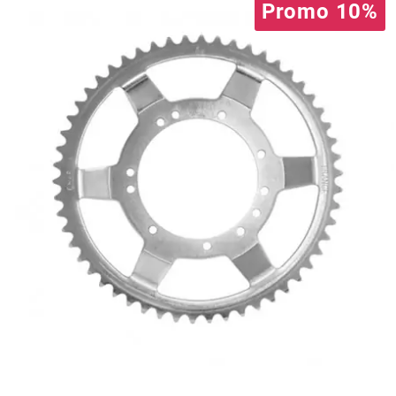
Promo 10%
l
LANDPORT
LEOVINCE
LETHAL THREAT
LOCKFORCE
LOCTITE
LUSITO