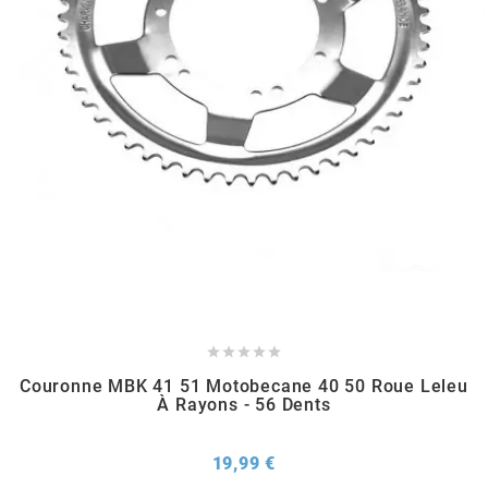
METRAKIT
MICHELIN
MIKUNI
MINERVA OIL
MITAS





Couronne MBK 41 51 Motobecane 40 50 Roue Leleu
MITSUBOSHI
À Rayons - 56 Dents
MOST
Prix
19,99 €