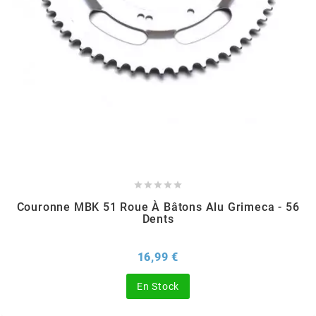
TPI BEARINGS
TRANSFIL
TRANSVAL
TRW





TUCANO URBANO
Couronne MBK 51 Roue À Bâtons Alu Grimeca - 56
Dents
TUN'R
Prix
16,99 €
TURBOKIT
En Stock