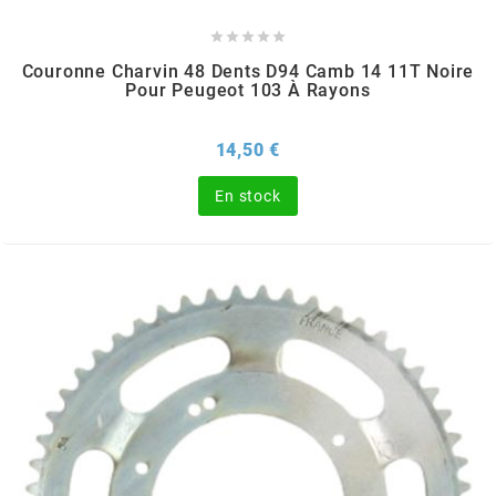
DERBI





DMP
Couronne Charvin 48 Dents D94 Camb 14 11T Noire
Pour Peugeot 103 À Rayons
DOMINO
Prix
14,50 €
En stock
DOPPLER
DR
DUNLOP
e
EASYBOOST