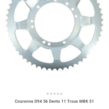
BERING
BETA MOTOS
BETA RACING
BIDALOT
BIHR
BIXESS





BOUCHET ENGINEERING
Couronne D94 56 Dents 11 Trous MBK 51