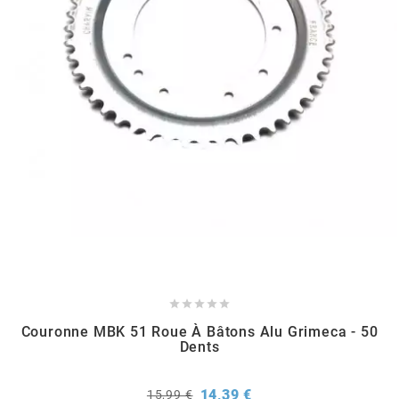
RUN IRON WORKS
s
SARKANY
SAVA
SCHWALBE





SCR CORSE
Couronne MBK 51 Roue À Bâtons Alu Grimeca - 50
Dents
SEAFLO
Prix
Prix
14,39 €
15,99 €