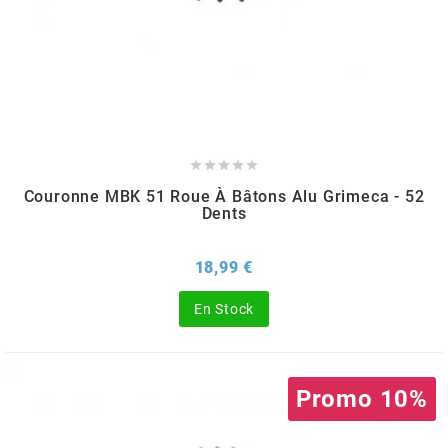
SPORFABRIC
SRAM





STAGE6
Couronne MBK 51 Roue À Bâtons Alu Grimeca - 52
Dents
STAGE6 R/T
Prix
18,99 €
STAR BAR
En Stock
STEEV
Promo 10%
STR8