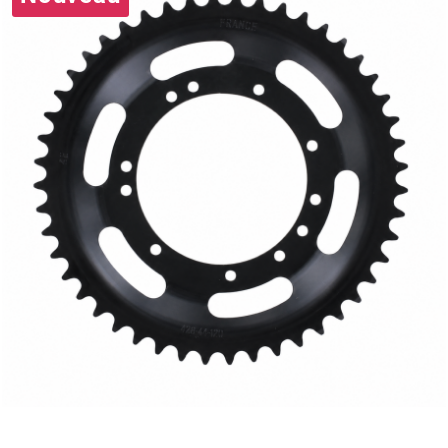
CYCLUS TOOLS
d
D.I.D
DAYCO
DEESTONE
DELI TIRE
DELLORTO