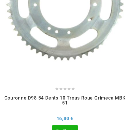
EBR
ELRING
f
FACO
FAG





Couronne D98 54 Dents 10 Trous Roue Grimeca MBK
FDM
51
Prix
16,80 €
FIVE