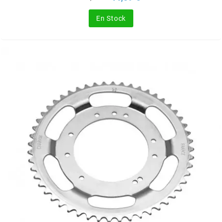
de
SGR
base
En Stock
SHAD
SHERCO
SHIDO
SHIRO HELMETS
SIGMA
SITO
SKF