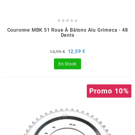
REFLECTIVE BERLIN
RENTHAL





Couronne MBK 51 Roue À Bâtons Alu Grimeca - 48
Dents
REPLAY
Prix
Prix
12,59 €
13,99 €
de
RIEJU
base
En Stock
RITO
Promo 10%
RK
RMS ALTERNATIVE MOTO PARTS
RSM