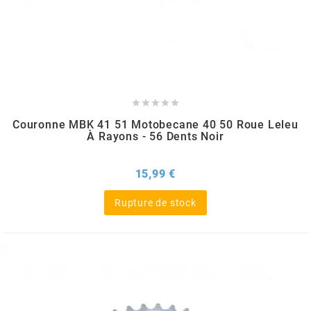
MVT
MXS RACING
n





Couronne MBK 41 51 Motobecane 40 50 Roue Leleu
NARAKU
À Rayons - 56 Dents Noir
NEWFREN
Prix
15,99 €
Rupture de stock
NG BRAKE DISC
NGK
NHK