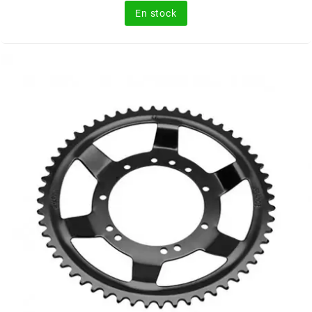
En stock
MOTIP
MOTO TASSINARI
MOTOFORCE
MOTORI MINARELLI S.P.A.
MPH HELMET
MT HELMETS
MTKT