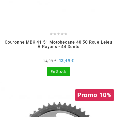
GLOBAL RACING OIL
GS27
GTR





Couronne MBK 41 51 Motobecane 40 50 Roue Leleu
À Rayons - 44 Dents
GUILERA
Prix
Prix
13,49 €
14,99 €
GURTNER
de
base
En Stock
h
Promo 10%
HEIDENAU
HEVIK