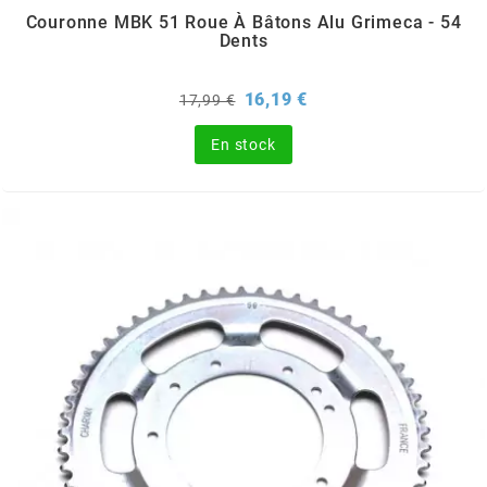
TERZO
Couronne MBK 51 Roue À Bâtons Alu Grimeca - 54
Dents
THOR PARTS
Prix
Prix
16,19 €
17,99 €
de
TIP TOP
base
En stock
TIVOLY
TJT
TNB
TNT
TOP PERFORMANCES