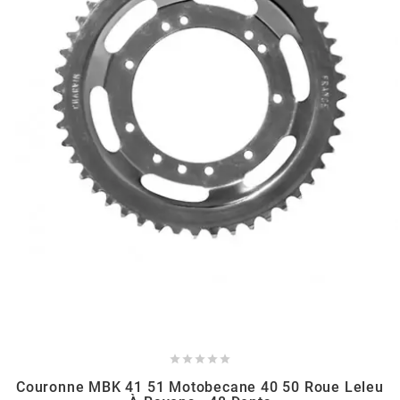
HOOSIER RACING TIRE
HUTCHINSON
i
IGM
INA
IPONE





IRIS
Couronne MBK 41 51 Motobecane 40 50 Roue Leleu