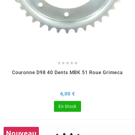
CHARVIN
CHOK
CIF





CL BRAKES
Couronne D98 40 Dents MBK 51 Roue Grimeca
CONTI
Prix
6,00 €
COOCASE
En Stock
CST TIRES
Nouveau