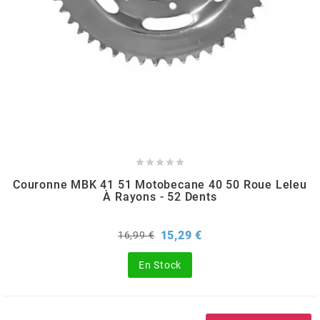
KMC
KMC
KOSO
KRD





KRM PRO RIDE
Couronne MBK 41 51 Motobecane 40 50 Roue Leleu
À Rayons - 52 Dents
KUNDO
Prix
Prix
15,29 €
16,99 €
de
base
KUTVEK
En Stock
KYOTO