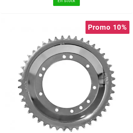
En Stock
FLÖSSER
FULBAT
Promo 10%
g
GALFER
GATES
GIANNELLI
GILERA