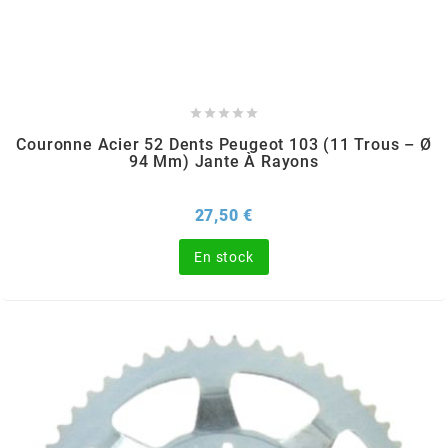
AUVRAY
AVOC





AXWIN
Couronne Acier 52 Dents Peugeot 103 (11 Trous – Ø
94 Mm) Jante À Rayons
b
Prix
27,50 €
BANDO
En stock
BARIKIT
BCD
BELGOM