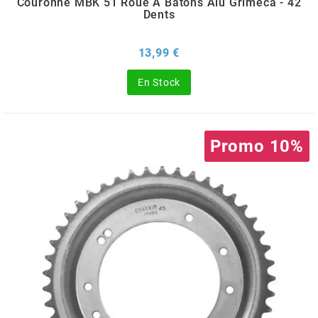
Couronne MBK 51 Roue À Bâtons Alu Grimeca - 42
OMG
Dents
Prix
13,99 €
OPM
En Stock
OSRAM
OTTO PARTS
Promo 10%
OXA FACTORY
p
P2R
PARMAKIT