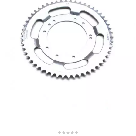
SUNWORLD RACING
t
TDH 2DAY
TECNIGAS
TECNO
TECNO GLOBE
TEKNIX




