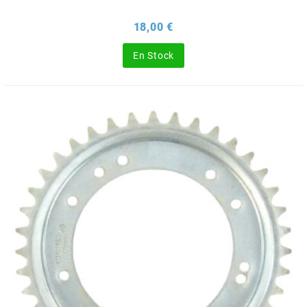
BRAIH
Prix
18,00 €
BRIDGESTONE
En Stock
BRK
BUZZETTI
c
C4
CARENZI
CHAMPION