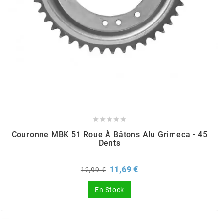
PEUGEOT
PHILIPS
PIAGGIO
PINASCO





Couronne MBK 51 Roue À Bâtons Alu Grimeca - 45
Dents
PIRELLI
Prix
Prix
11,69 €
12,99 €
POLINI
de
base
En Stock
POLISPORT