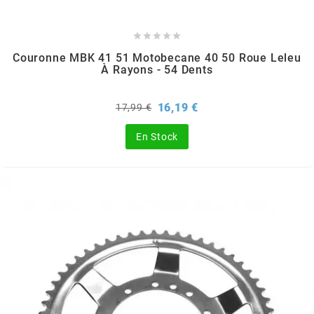
m





Couronne MBK 41 51 Motobecane 40 50 Roue Leleu
MAGGI
À Rayons - 54 Dents
MAGNETI MARELLI
Prix
Prix
16,19 €
17,99 €
de
base
En Stock
MALOSSI
MARCHALD FILTERS
MBK / YAMAHA
MERYT
METEOR PISTON