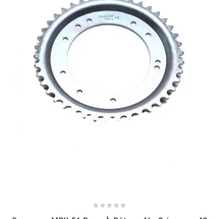
NITRO
NOEND
NOREV
NOVI
NTN BEARINGS
o
OLYMPIA




