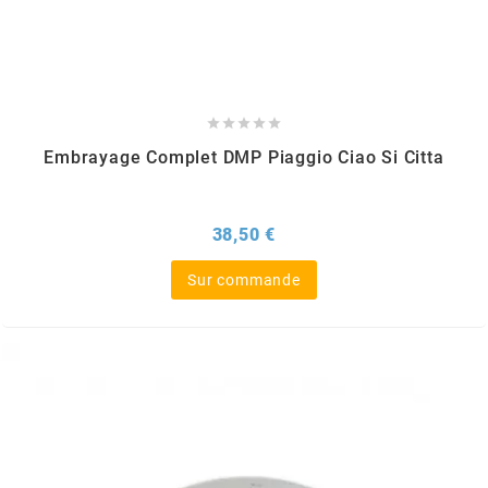
AUVRAY
AVOC





AXWIN
Embrayage Complet DMP Piaggio Ciao Si Citta
b
Prix
38,50 €
BANDO
Sur commande
BARIKIT
BCD
BELGOM