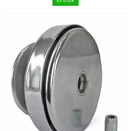
En Stock
FLÖSSER
FULBAT
g
GALFER
GATES
GIANNELLI
GILERA