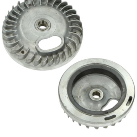
l
LANDPORT
LEOVINCE
LETHAL THREAT
LOCKFORCE
LOCTITE
LUSITO