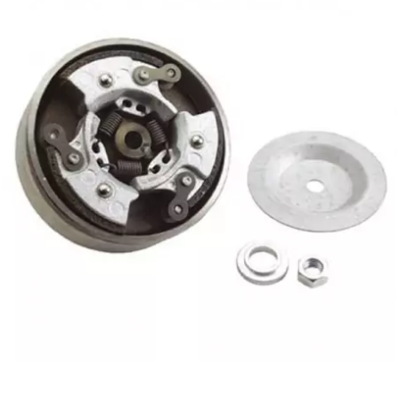
CYCLUS TOOLS
d
D.I.D
DAYCO
DEESTONE
DELI TIRE
DELLORTO