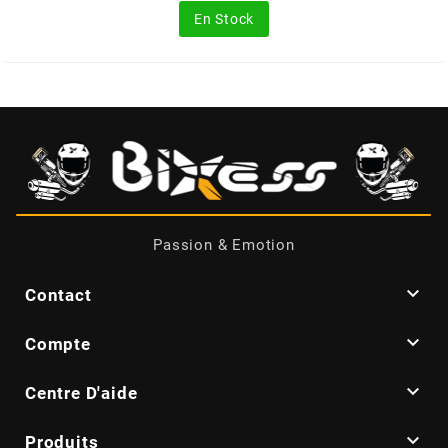
En Stock
MOTIP
MOTO TASSINARI
MOTOFORCE
MOTORI MINARELLI S.P.A.
Passion & Emotion
MPH HELMET

Contact
MT HELMETS

Compte
MTKT

Centre D'aide

Produits