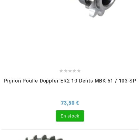
KMC
KMC
KOSO
KRD





KRM PRO RIDE
Pignon Poulie Doppler ER2 10 Dents MBK 51 / 103 SP
KUNDO
Prix
73,50 €
KUTVEK
En stock
KYOTO