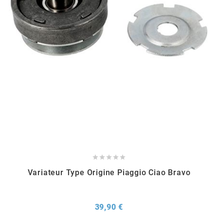
METRAKIT
MICHELIN
MIKUNI
MINERVA OIL
MITAS





Variateur Type Origine Piaggio Ciao Bravo
MITSUBOSHI
MOST
Prix
39,90 €