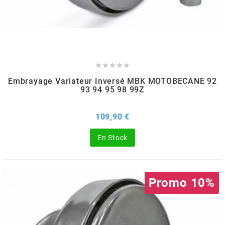
GLOBAL RACING OIL
GS27
GTR





Embrayage Variateur Inversé MBK MOTOBECANE 92
93 94 95 98 99Z
GUILERA
Prix
109,90 €
GURTNER
En Stock
h
Promo 10%
HEIDENAU
HEVIK