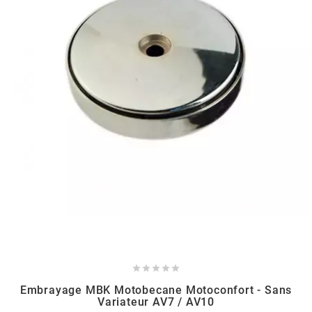
BERING
BETA MOTOS
BETA RACING
BIDALOT
BIHR
BIXESS





BOUCHET ENGINEERING
Embrayage MBK Motobecane Motoconfort - Sans
Variateur AV7 / AV10