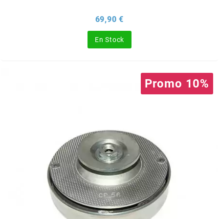
BRAIH
Prix
69,90 €
BRIDGESTONE
En Stock
BRK
Promo 10%
BUZZETTI
c
C4
CARENZI
CHAMPION