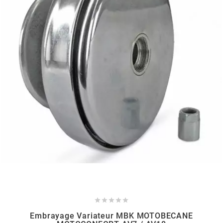
HOOSIER RACING TIRE
HUTCHINSON
i
IGM
INA
IPONE





IRIS
Embrayage Variateur MBK MOTOBECANE