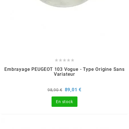
CHARVIN
CHOK
CIF





CL BRAKES
Embrayage PEUGEOT 103 Vogue - Type Origine Sans
Variateur
CONTI
Prix
Prix
89,01 €
98,90 €
de
base
COOCASE
En stock
CST TIRES