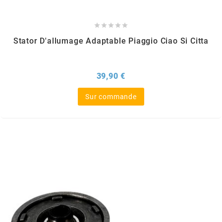
m





Stator D'allumage Adaptable Piaggio Ciao Si Citta
MAGGI
MAGNETI MARELLI
Prix
39,90 €
Sur commande
MALOSSI
MARCHALD FILTERS
MBK / YAMAHA
MERYT
METEOR PISTON