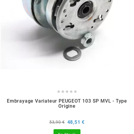
EBR
ELRING
f
FACO
FAG





Embrayage Variateur PEUGEOT 103 SP MVL - Type
FDM
Origine
Prix
Prix
48,51 €
53,90 €
FIVE
de
base