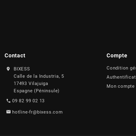
AFAM
CABLERIE
CHASSIS
VARIATION
CHASSIS
AGP
STICKERS
FREINAGE
EMBRAYAGE
FREINAGE
AIRSAL
BON PLAN
CABLERIE
TRANSMISSION
ECLAIRAGE
AJP
Contact
Compte
MOTEUR SOLEX
ELECTRICITE
REFROIDISSEMENT
ELECTRICITE
Condition gé
BIXESS
ALGI
Calle de la Industria, 5
Authentifica
PARTIE CYCLE SOLEX
RESERVOIR
CABLERIE
17493 Vilajuiga
Mon compte
ALLPRO
Espagne (Péninsule)
DEMARRAGE
CARROSSERIE
09 82 99 02 13
ALT-1
hotline-fr@bixess.com
CARTER
AM6 ALL DAY
APRILIA