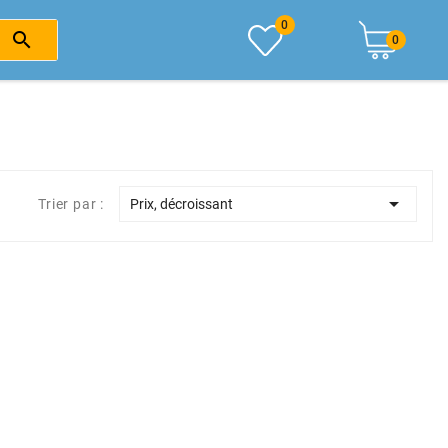
0

0

Trier par :
Prix, décroissant