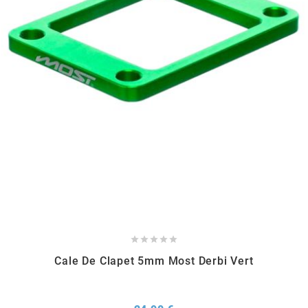
REFLECTIVE BERLIN
RENTHAL
REPLAY
RIEJU
RITO
RK





RMS ALTERNATIVE MOTO PARTS
Cale De Clapet 5mm Most Derbi Vert
RSM