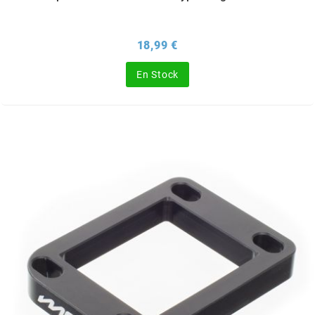
HOOSIER RACING TIRE
Prix
18,99 €
HUTCHINSON
En Stock
i
IGM
INA
IPONE
IRIS