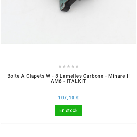
BRAIH
BRIDGESTONE
BRK
BUZZETTI





Boite A Clapets W - 8 Lamelles Carbone - Minarelli
c
AM6 - ITALKIT
Prix
107,10 €
C4
En stock
CARENZI
CHAMPION