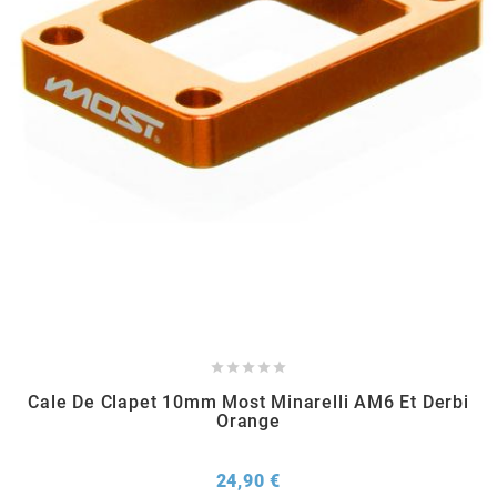
m
MAGGI
MAGNETI MARELLI
MALOSSI
MARCHALD FILTERS
MBK / YAMAHA





Cale De Clapet 10mm Most Minarelli AM6 Et Derbi
Orange
MERYT
Prix
24,90 €
METEOR PISTON