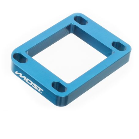
CHARVIN
CHOK
CIF
CL BRAKES
CONTI
COOCASE
CST TIRES