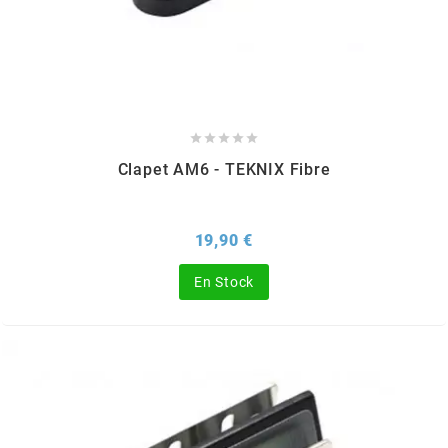
FLÖSSER
FULBAT





g
Clapet AM6 - TEKNIX Fibre
GALFER
Prix
19,90 €
GATES
En Stock
GIANNELLI
GILERA