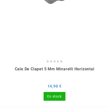
OMG
OPM
OSRAM
OTTO PARTS





OXA FACTORY
Cale De Clapet 5 Mm Minarelli Horizontal
p
Prix
14,90 €
P2R
En stock
PARMAKIT