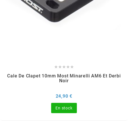
ITALKIT
j
JAMARCOL
k





Cale De Clapet 10mm Most Minarelli AM6 Et Derbi
KANAIR
Noir
KAPPA
Prix
24,90 €
En stock
KEIHIN