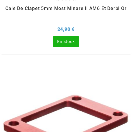
SUNWORLD RACING
Cale De Clapet 5mm Most Minarelli AM6 Et Derbi Or
t
Prix
24,90 €
En stock
TDH 2DAY
TECNIGAS
TECNO
TECNO GLOBE
TEKNIX