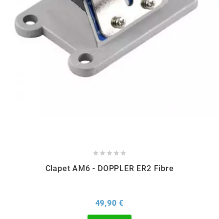
DERBI
DMP
DOMINO
DOPPLER
DR
DUNLOP





Clapet AM6 - DOPPLER ER2 Fibre
e
Prix
49,90 €
EASYBOOST