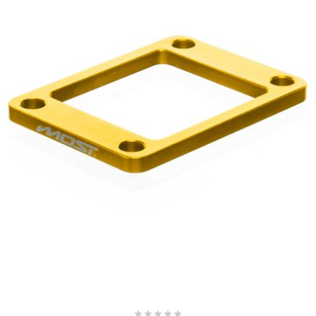
SPORFABRIC
SRAM
STAGE6
STAGE6 R/T
STAR BAR
STEEV
STR8




