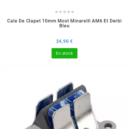
CYCLUS TOOLS





Cale De Clapet 10mm Most Minarelli AM6 Et Derbi
Bleu
d
Prix
24,90 €
D.I.D
En stock
DAYCO
DEESTONE
DELI TIRE
DELLORTO