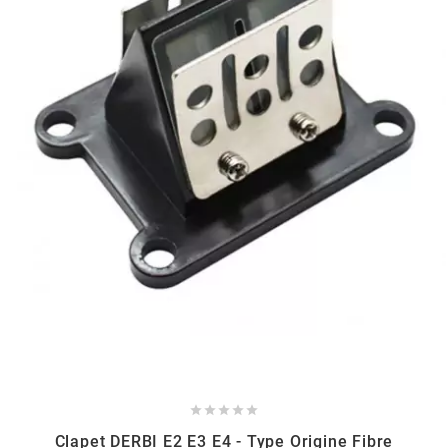
GLOBAL RACING OIL
GS27
GTR
GUILERA
GURTNER
h
HEIDENAU





HEVIK
Clapet DERBI E2 E3 E4 - Type Origine Fibre