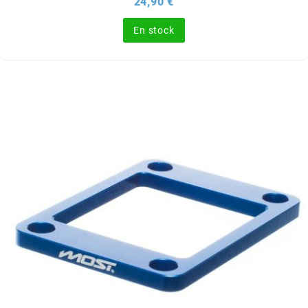
Prix
24,90 €
RUN IRON WORKS
En stock
s
SARKANY
SAVA
SCHWALBE
SCR CORSE
SEAFLO