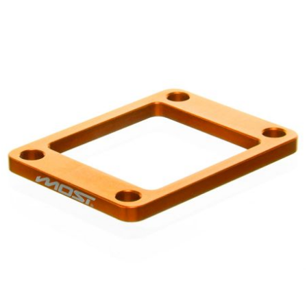
PEUGEOT
PHILIPS
PIAGGIO
PINASCO
PIRELLI
POLINI
POLISPORT