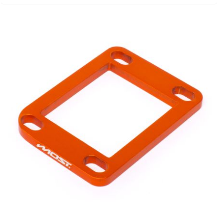
TPI BEARINGS
TRANSFIL
TRANSVAL
TRW
TUCANO URBANO
TUN'R
TURBOKIT