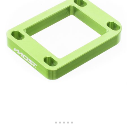
MVT
MXS RACING
n
NARAKU
NEWFREN
NG BRAKE DISC
NGK
NHK




