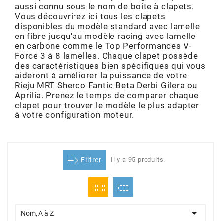
aussi connu sous le nom de boite à clapets.
ADMISSION
ADMISSION
VISSERIE
ALLUMAGE
STICKERS
2
Vous découvrirez ici tous les clapets
disponibles du modèle standard avec lamelle
ECHAPPEMENT
ALLUMAGE
CARROSSERIE
EMBRAYAGE
en fibre jusqu'au modèle racing avec lamelle
2FAST
en carbone comme le Top Performances V-
Force 3 à 8 lamelles. Chaque clapet possède
POSTE DE PILOTAGE
VARIATION
MOTEUR
TRANSMISSION
des caractéristiques bien spécifiques qui vous
4
aideront à améliorer la puissance de votre
Rieju MRT Sherco Fantic Beta Derbi Gilera ou
CHASSIS
TRANSMISSION
HAUT MOTEUR
REFROIDISSEMENT
Aprilia. Prenez le temps de comparer chaque
4 STROKE PARTS
clapet pour trouver le modèle le plus adapter
à votre configuration moteur.
RESERVOIR
REFROIDISSEMENT
ECHAPPEMENT
RESERVOIR
a
ECLAIRAGE
RESERVOIR
VILEBREQUIN
CARTER
Filtrer
Il y a 95 produits.
ADAPTABLE
FREINAGE
PEDALIER
ADMISSION
DÉMARRAGE
ADX
ROUE
POSTE DE PILOTAGE
ALLUMAGE
POSTE DE PILOTAGE

Nom, A à Z