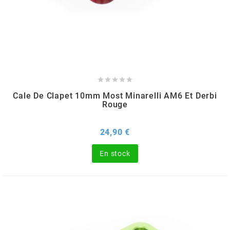
MOTIP
MOTO TASSINARI
MOTOFORCE





Cale De Clapet 10mm Most Minarelli AM6 Et Derbi
Rouge
MOTORI MINARELLI S.P.A.
Prix
24,90 €
MPH HELMET
En stock
MT HELMETS
MTKT