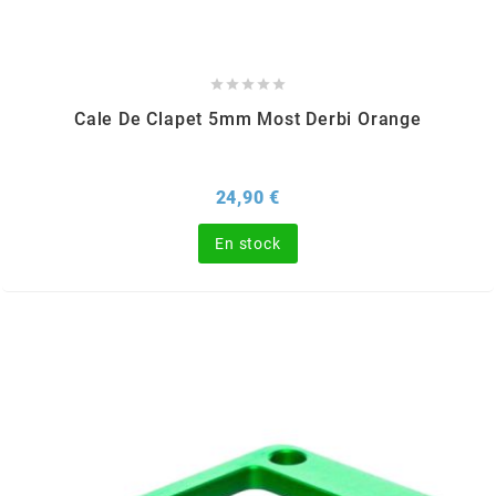
PRESSOL





PRO TAPER
Cale De Clapet 5mm Most Derbi Orange
PROGRIP
Prix
24,90 €
PROMA
En stock
r
RADIKAL
RBMAX