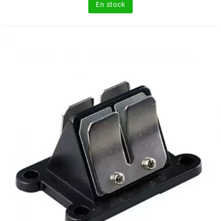
En stock
EBR
ELRING
f
FACO
FAG
FDM
FIVE