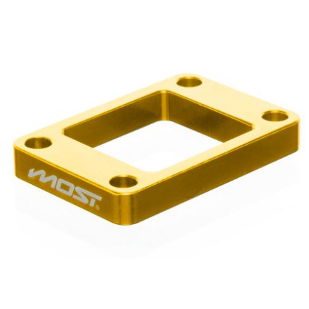
KMC
KMC
KOSO
KRD
KRM PRO RIDE
KUNDO
KUTVEK
KYOTO