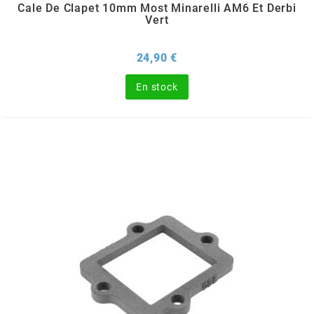
Cale De Clapet 10mm Most Minarelli AM6 Et Derbi
Vert
NITRO
Prix
24,90 €
NOEND
En stock
NOREV
NOVI
NTN BEARINGS
o
OLYMPIA