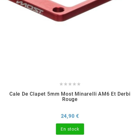
TERZO
THOR PARTS
TIP TOP
TIVOLY
TJT





TNB
Cale De Clapet 5mm Most Minarelli AM6 Et Derbi
Rouge
TNT
Prix
24,90 €
En stock
TOP PERFORMANCES