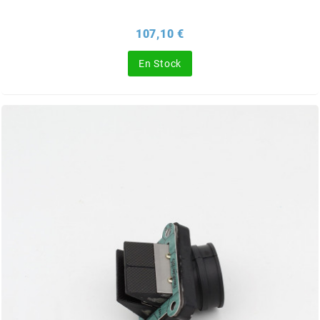
BERING
Prix
107,10 €
En Stock
BETA MOTOS
BETA RACING
BIDALOT
BIHR
BIXESS
BOUCHET ENGINEERING