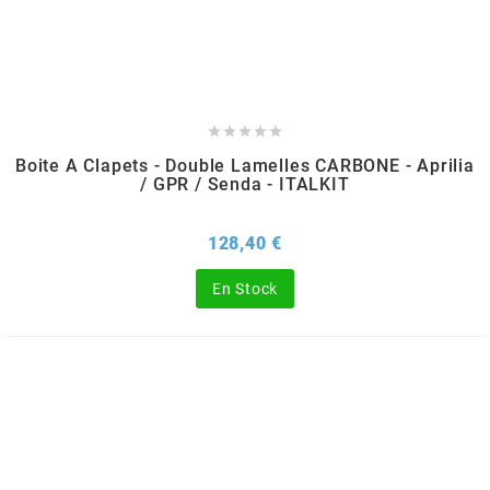
POSTE DE PILOTAGE
DERBI E3 ALL DAY
ARCHIVE
AREXONS





ARIETE
Boite A Clapets - Double Lamelles CARBONE - Aprilia
/ GPR / Senda - ITALKIT
ARMLOCK
Prix
128,40 €
En Stock
ARTEIN
ARTEK
ATHENA