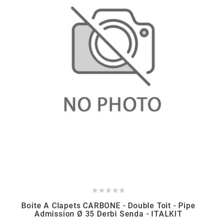
AUVRAY
AVOC
AXWIN
b
BANDO
BARIKIT
BCD





Boite A Clapets CARBONE - Double Toit - Pipe
BELGOM
Admission Ø 35 Derbi Senda - ITALKIT