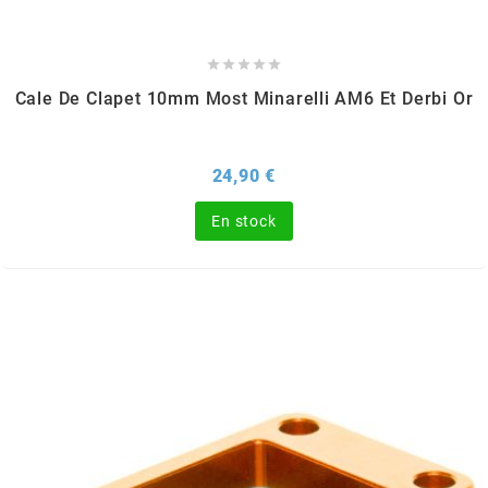
l





Cale De Clapet 10mm Most Minarelli AM6 Et Derbi Or
LANDPORT
Prix
24,90 €
LEOVINCE
En stock
LETHAL THREAT
LOCKFORCE
LOCTITE
LUSITO