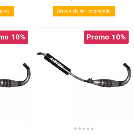
de
base
mande
Disponible sur commande
mo 10%
Promo 10%




