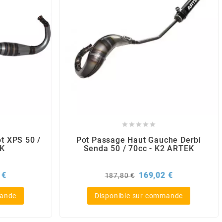





t XPS 50 /
Pot Passage Haut Gauche Derbi
EK
Senda 50 / 70cc - K2 ARTEK
Prix
Prix
Prix
 €
169,02 €
187,80 €
de
base
mande
Disponible sur commande