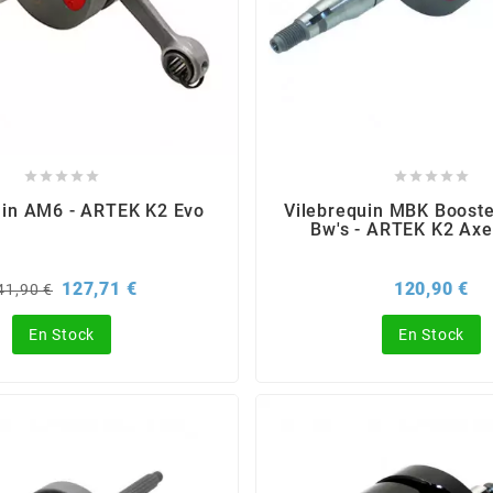










uin AM6 - ARTEK K2 Evo
Vilebrequin MBK Boost
Bw's - ARTEK K2 Ax
rix
Prix
Pri
127,71 €
120,90 €
41,90 €
e
ase
En Stock
En Stock