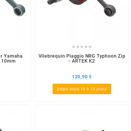





er Yamaha
Vilebrequin Piaggio NRG Typhoon Zip
e 10mm
- ARTEK K2
x
Prix
120,90 €
Dispo sous 10 à 15 jours