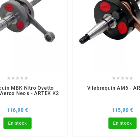










quin MBK Nitro Ovetto
Vilebrequin AM6 - A
erox Neo's - ARTEK K2
Prix
Pri
116,90 €
115,90 €
En stock
En stock