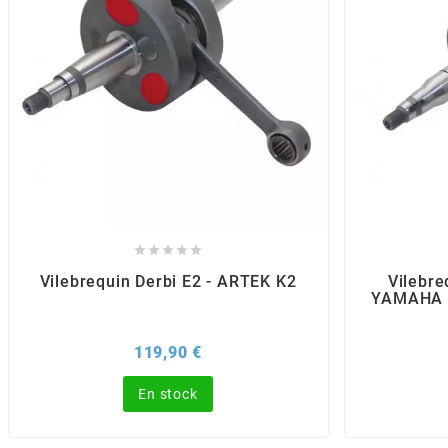
CHARVIN
CHOK
CIF
CL BRAKES





Vilebrequin Derbi E2 - ARTEK K2
Vilebre
CONTI
YAMAHA A
Prix
119,90 €
COOCASE
En stock
CST TIRES