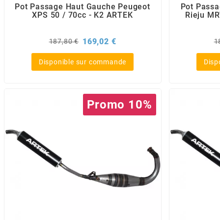
AUVRAY
Pot Passage Haut Gauche Peugeot
Pot Passa
XPS 50 / 70cc - K2 ARTEK
Rieju MR
AVOC
Prix
Prix
P
169,02 €
187,80 €
1
de
d
base
b
AXWIN
Disponible sur commande
Disp
b
Promo 10%
BANDO
BARIKIT
BCD
BELGOM