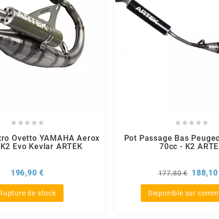










tro Ovetto YAMAHA Aerox
Pot Passage Bas Peugeo
- K2 Evo Kevlar ARTEK
70cc - K2 ART
Prix
Prix
196,90 €
188,10
177,80 €
de
base
Rupture de stock
Disponible sur com