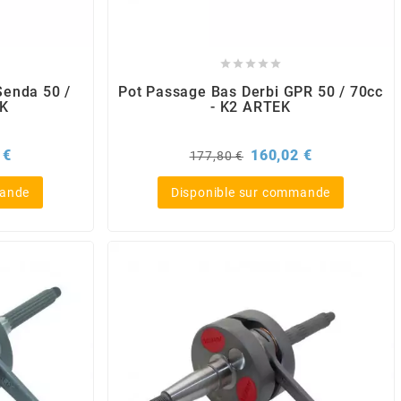





Senda 50 /
Pot Passage Bas Derbi GPR 50 / 70cc
EK
- K2 ARTEK
Prix
Prix
Prix
 €
160,02 €
177,80 €
de
base
mande
Disponible sur commande