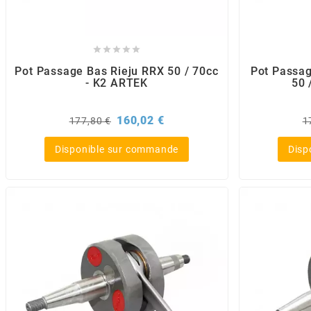
BERING





BETA MOTOS
Pot Passage Bas Rieju RRX 50 / 70cc
Pot Passag
- K2 ARTEK
50 
BETA RACING
Prix
Prix
P
160,02 €
177,80 €
1
de
d
base
b
Disponible sur commande
Disp
BIDALOT
BIHR
BIXESS
BOUCHET ENGINEERING