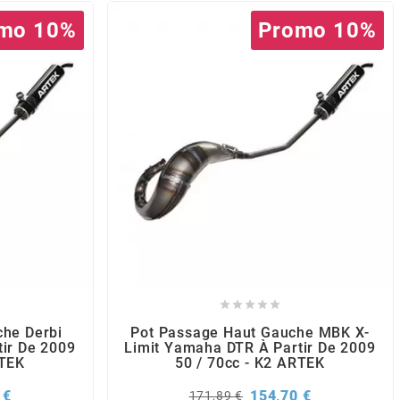
mo 10%
Promo 10%





che Derbi
Pot Passage Haut Gauche MBK X-
ir De 2009
Limit Yamaha DTR À Partir De 2009
RTEK
50 / 70cc - K2 ARTEK
Prix
Prix
Prix
 €
154,70 €
171,89 €