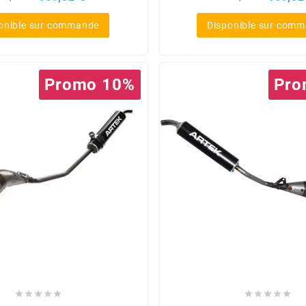
e
de
ase
base
onible sur commande
Disponible sur com
Promo 10%
Pro









