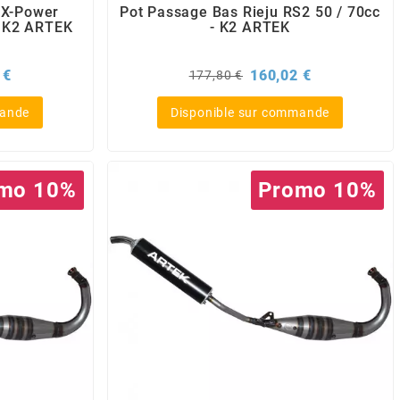
 X-Power
Pot Passage Bas Rieju RS2 50 / 70cc
- K2 ARTEK
- K2 ARTEK
Prix
Prix
Prix
 €
160,02 €
177,80 €
de
base
mande
Disponible sur commande
mo 10%
Promo 10%