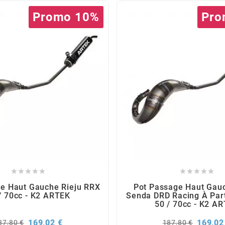
Promo 10%
Pro










e Haut Gauche Rieju RRX
Pot Passage Haut Gau
/ 70cc - K2 ARTEK
Senda DRD Racing À Part
50 / 70cc - K2 A
rix
Prix
Prix
169,02 €
169,02
87,80 €
187,80 €