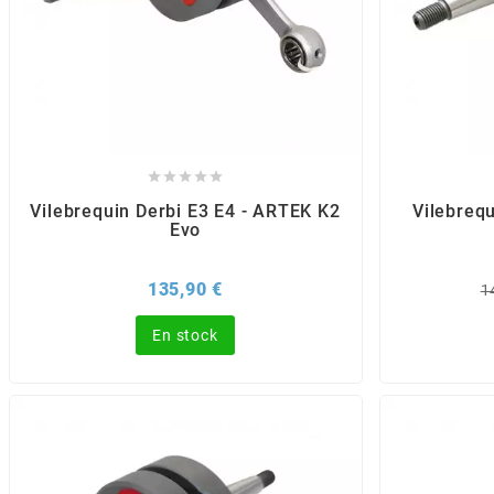
BRAIH
BRIDGESTONE
BRK





Vilebrequin Derbi E3 E4 - ARTEK K2
Vilebreq
BUZZETTI
Evo
c
Prix
P
135,90 €
1
d
b
En stock
C4
CARENZI
CHAMPION