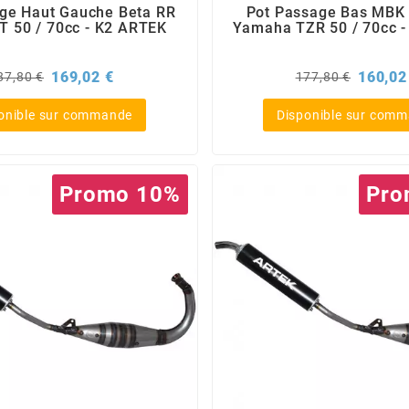
ge Haut Gauche Beta RR
Pot Passage Bas MBK
T 50 / 70cc - K2 ARTEK
Yamaha TZR 50 / 70cc 
rix
Prix
Prix
169,02 €
160,02
87,80 €
177,80 €
e
de
ase
base
onible sur commande
Disponible sur com
Promo 10%
Pro