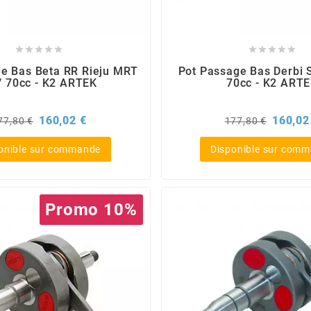










e Bas Beta RR Rieju MRT
Pot Passage Bas Derbi 
/ 70cc - K2 ARTEK
70cc - K2 ART
rix
Prix
Prix
160,02 €
160,02
77,80 €
177,80 €
e
de
ase
base
onible sur commande
Disponible sur com
Promo 10%