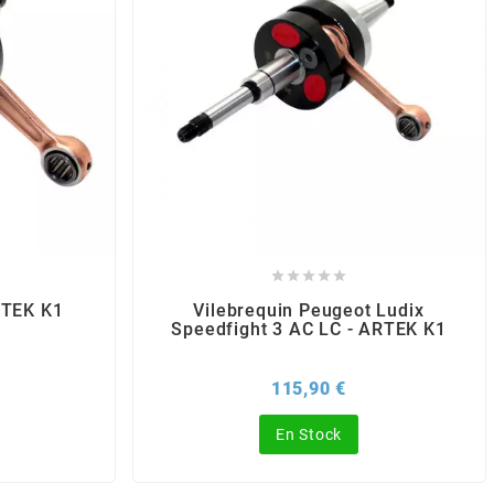





RTEK K1
Vilebrequin Peugeot Ludix
Speedfight 3 AC LC - ARTEK K1
x
Prix
115,90 €
En Stock