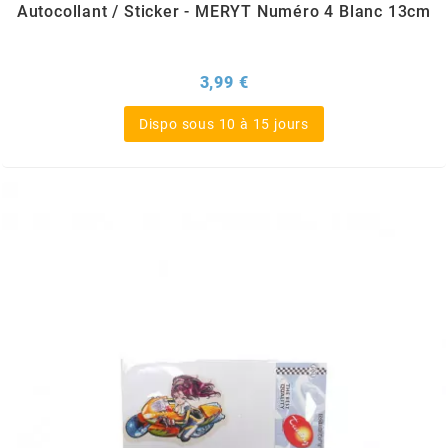
MVT
Autocollant / Sticker - MERYT Numéro 4 Blanc 13cm
MXS RACING
Prix
3,99 €
Dispo sous 10 à 15 jours
n
NARAKU
NEWFREN
NG BRAKE DISC
NGK
NHK