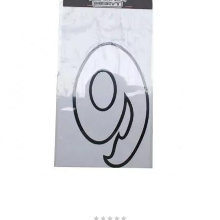
SGR
SHAD
SHERCO
SHIDO
SHIRO HELMETS
SIGMA
SITO
SKF




