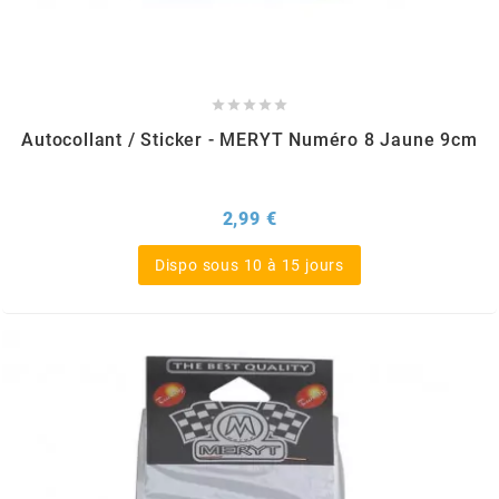
TPI BEARINGS
TRANSFIL





Autocollant / Sticker - MERYT Numéro 8 Jaune 9cm
TRANSVAL
Prix
2,99 €
TRW
Dispo sous 10 à 15 jours
TUCANO URBANO
TUN'R
TURBOKIT