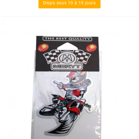
DERBI
Dispo sous 10 à 15 jours
DMP
DOMINO
DOPPLER
DR
DUNLOP
e
EASYBOOST