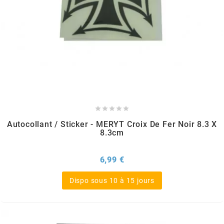
BERING
BETA MOTOS
BETA RACING





BIDALOT
Autocollant / Sticker - MERYT Croix De Fer Noir 8.3 X
8.3cm
BIHR
Prix
6,99 €
BIXESS
Dispo sous 10 à 15 jours
BOUCHET ENGINEERING