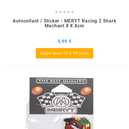





CHARVIN
Autocollant / Sticker - MERYT Racing 2 Shark
Mechant 8 X 8cm
CHOK
Prix
5,99 €
CIF
Dispo sous 10 à 15 jours
CL BRAKES
CONTI
COOCASE
CST TIRES