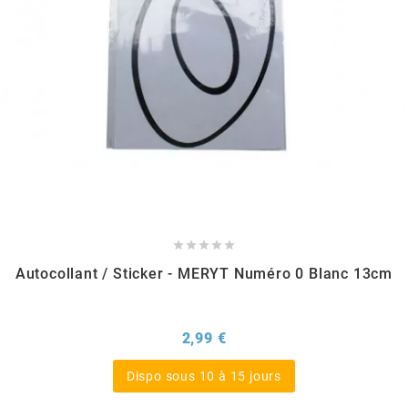
SUNWORLD RACING
t
TDH 2DAY
TECNIGAS
TECNO





Autocollant / Sticker - MERYT Numéro 0 Blanc 13cm
TECNO GLOBE
Prix
2,99 €
TEKNIX
Dispo sous 10 à 15 jours