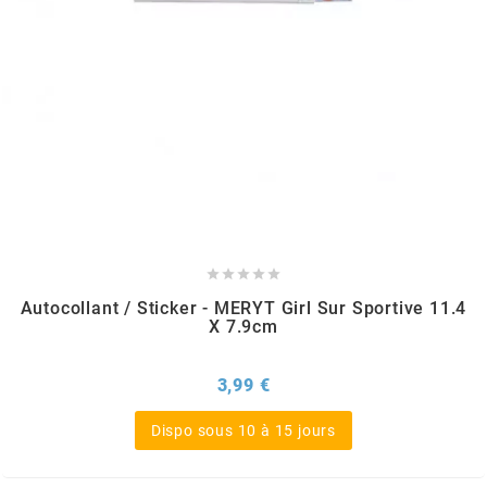
NITRO
NOEND
NOREV
NOVI





NTN BEARINGS
Autocollant / Sticker - MERYT Girl Sur Sportive 11.4
X 7.9cm
o
Prix
3,99 €
Dispo sous 10 à 15 jours
OLYMPIA