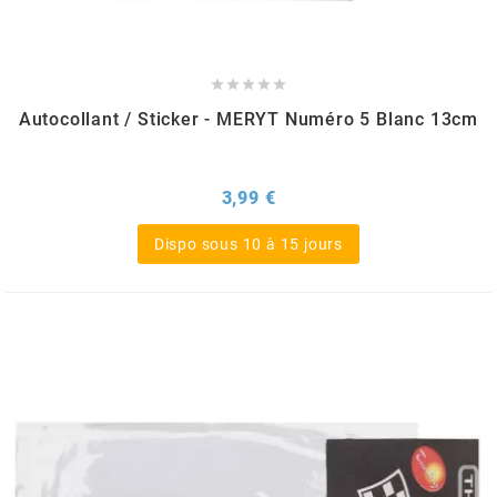
PEUGEOT





Autocollant / Sticker - MERYT Numéro 5 Blanc 13cm
PHILIPS
PIAGGIO
Prix
3,99 €
Dispo sous 10 à 15 jours
PINASCO
PIRELLI
POLINI
POLISPORT