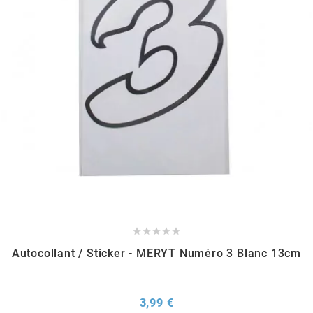
l
LANDPORT
LEOVINCE
LETHAL THREAT
LOCKFORCE





LOCTITE
Autocollant / Sticker - MERYT Numéro 3 Blanc 13cm
LUSITO
Prix
3,99 €