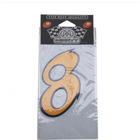
TERZO
THOR PARTS
TIP TOP
TIVOLY
TJT
TNB
TNT
TOP PERFORMANCES