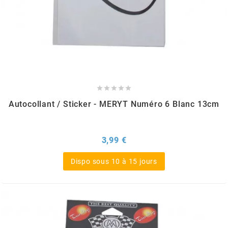
RUN IRON WORKS
s
SARKANY





Autocollant / Sticker - MERYT Numéro 6 Blanc 13cm
SAVA
Prix
3,99 €
SCHWALBE
Dispo sous 10 à 15 jours
SCR CORSE
SEAFLO