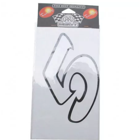
OMG
OPM
OSRAM
OTTO PARTS
OXA FACTORY
p
P2R
PARMAKIT