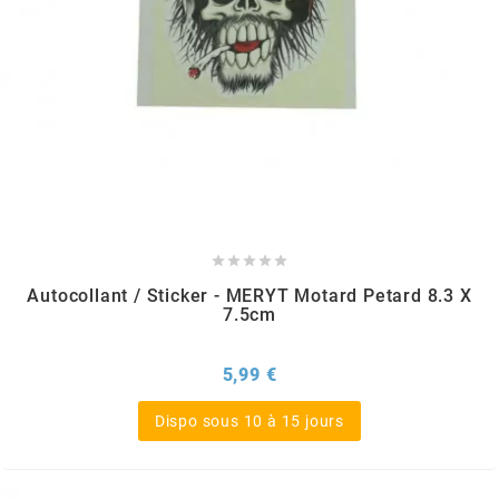
HOOSIER RACING TIRE
HUTCHINSON
i
IGM





Autocollant / Sticker - MERYT Motard Petard 8.3 X
7.5cm
INA
Prix
5,99 €
IPONE
Dispo sous 10 à 15 jours
IRIS