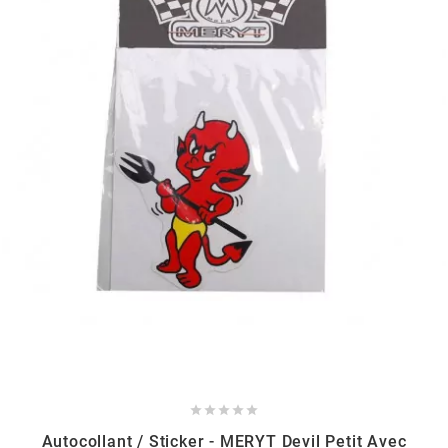
FLÖSSER
FULBAT
g
GALFER
GATES
GIANNELLI
GILERA





Autocollant / Sticker - MERYT Devil Petit Avec