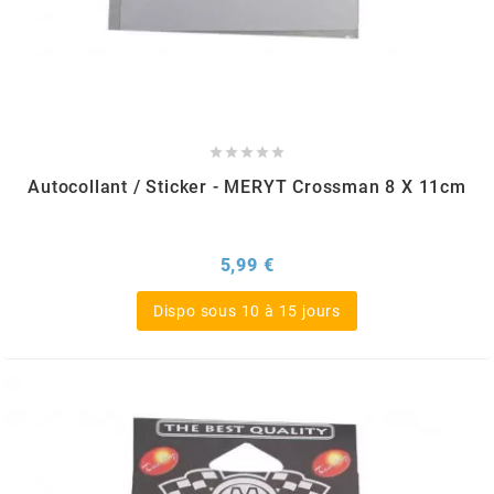
EBR
ELRING





Autocollant / Sticker - MERYT Crossman 8 X 11cm
f
FACO
Prix
5,99 €
Dispo sous 10 à 15 jours
FAG
FDM
FIVE