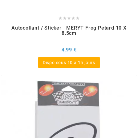
KMC





KMC
Autocollant / Sticker - MERYT Frog Petard 10 X
8.5cm
KOSO
Prix
4,99 €
KRD
Dispo sous 10 à 15 jours
KRM PRO RIDE
KUNDO
KUTVEK
KYOTO