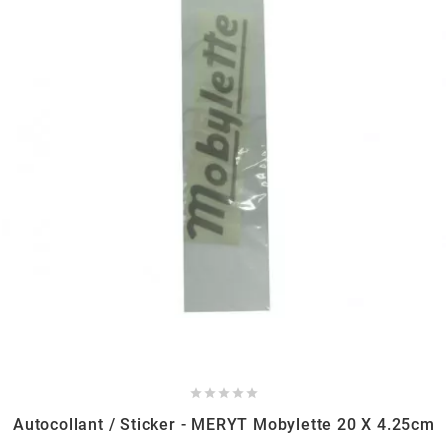
POSTE DE PILOTAGE
DERBI E3 ALL DAY
ARCHIVE
AREXONS
ARIETE
ARMLOCK
ARTEIN
ARTEK
ATHENA





Autocollant / Sticker - MERYT Mobylette 20 X 4.25cm