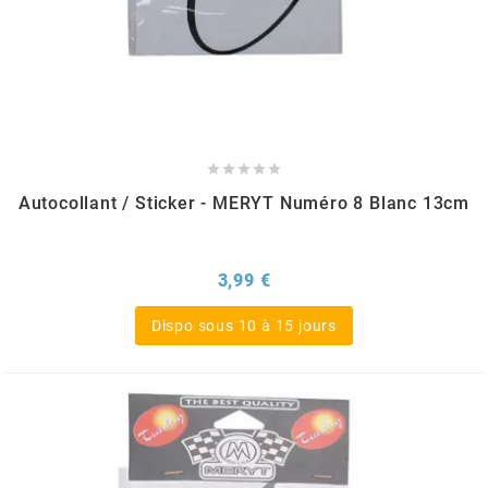
METRAKIT
MICHELIN





MIKUNI
Autocollant / Sticker - MERYT Numéro 8 Blanc 13cm
MINERVA OIL
Prix
3,99 €
MITAS
Dispo sous 10 à 15 jours
MITSUBOSHI
MOST