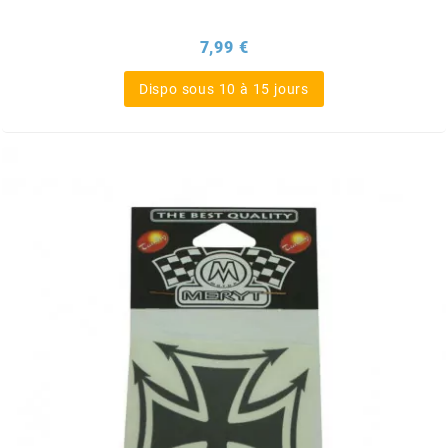
AUVRAY
Prix
7,99 €
AVOC
Dispo sous 10 à 15 jours
AXWIN
b
BANDO
BARIKIT
BCD
BELGOM