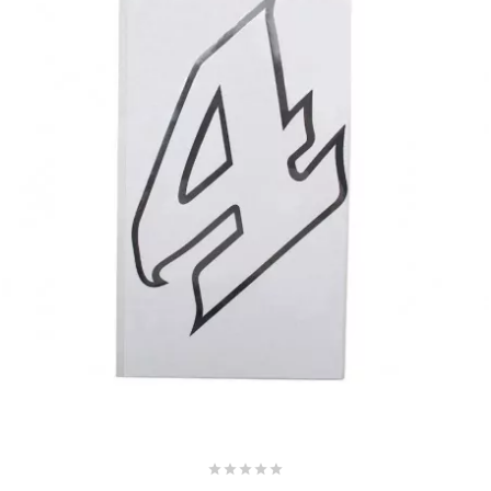
MOTIP
MOTO TASSINARI
MOTOFORCE
MOTORI MINARELLI S.P.A.
MPH HELMET
MT HELMETS
MTKT




