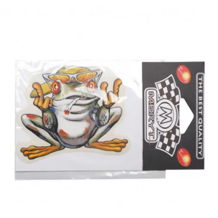
ITALKIT
j
JAMARCOL
k
KANAIR
KAPPA
KEIHIN