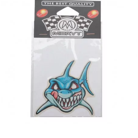
BRAIH
BRIDGESTONE
BRK
BUZZETTI
c
C4
CARENZI
CHAMPION