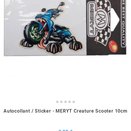
PRESSOL
PRO TAPER
PROGRIP
PROMA
r
RADIKAL





Autocollant / Sticker - MERYT Creature Scooter 10cm
RBMAX