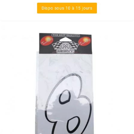
m
Dispo sous 10 à 15 jours
MAGGI
MAGNETI MARELLI
MALOSSI
MARCHALD FILTERS
MBK / YAMAHA
MERYT
METEOR PISTON