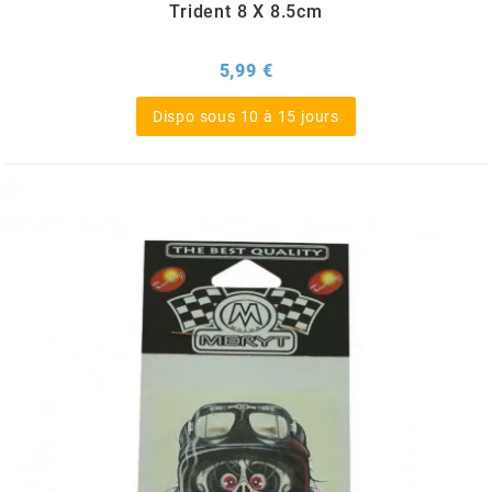
GLOBAL RACING OIL
Trident 8 X 8.5cm
GS27
Prix
5,99 €
Dispo sous 10 à 15 jours
GTR
GUILERA
GURTNER
h
HEIDENAU
HEVIK