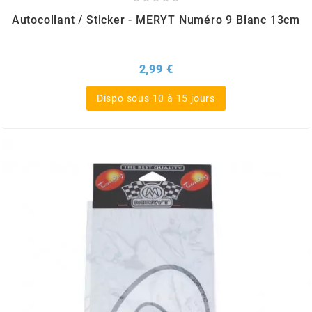
Autocollant / Sticker - MERYT Numéro 9 Blanc 13cm
SPORFABRIC
Prix
2,99 €
SRAM
Dispo sous 10 à 15 jours
STAGE6
STAGE6 R/T
STAR BAR
STEEV
STR8