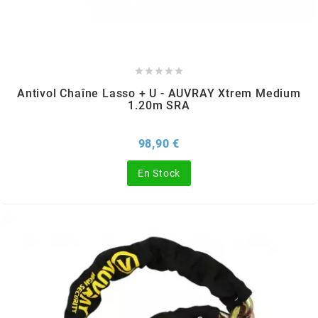
BERING
BETA MOTOS





Antivol Chaîne Lasso + U - AUVRAY Xtrem Medium
1.20m SRA
BETA RACING
Prix
98,90 €
BIDALOT
En Stock
BIHR
BIXESS
BOUCHET ENGINEERING