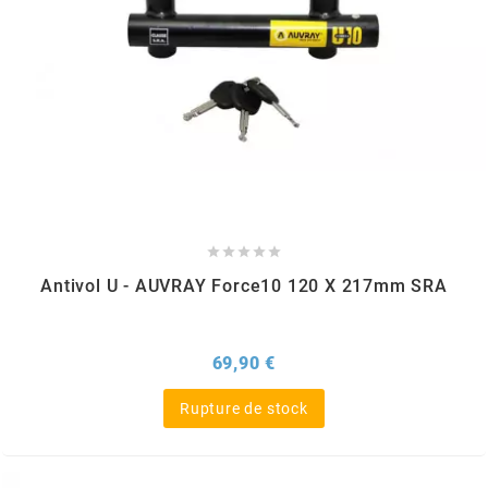
PRESSOL
PRO TAPER
PROGRIP
PROMA





Antivol U - AUVRAY Force10 120 X 217mm SRA
r
Prix
69,90 €
RADIKAL
Rupture de stock
RBMAX