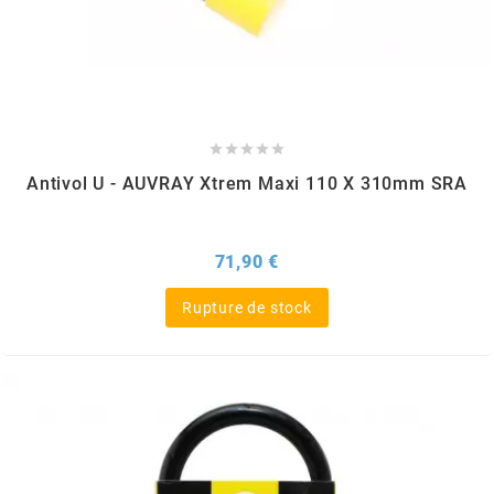
NITRO
NOEND





NOREV
Antivol U - AUVRAY Xtrem Maxi 110 X 310mm SRA
NOVI
Prix
71,90 €
NTN BEARINGS
Rupture de stock
o
OLYMPIA