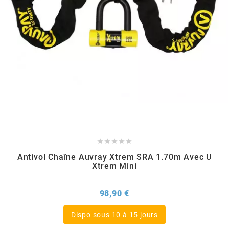
POSTE DE PILOTAGE
DERBI E3 ALL DAY
ARCHIVE
AREXONS
ARIETE
ARMLOCK
ARTEIN





Antivol Chaîne Auvray Xtrem SRA 1.70m Avec U
Xtrem Mini
ARTEK
Prix
98,90 €
ATHENA
Dispo sous 10 à 15 jours