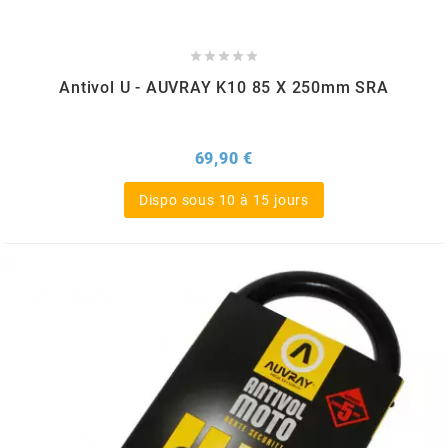
RUN IRON WORKS





Antivol U - AUVRAY K10 85 X 250mm SRA
s
Prix
69,90 €
SARKANY
Dispo sous 10 à 15 jours
SAVA
SCHWALBE
SCR CORSE
SEAFLO