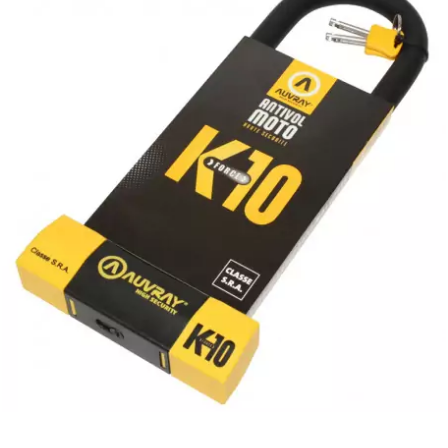
m
MAGGI
MAGNETI MARELLI
MALOSSI
MARCHALD FILTERS
MBK / YAMAHA
MERYT
METEOR PISTON