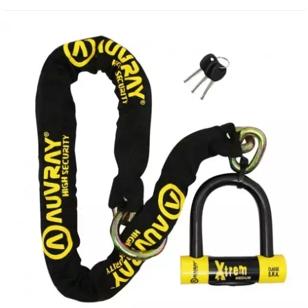
AUVRAY
AVOC
AXWIN
b
BANDO
BARIKIT
BCD
BELGOM