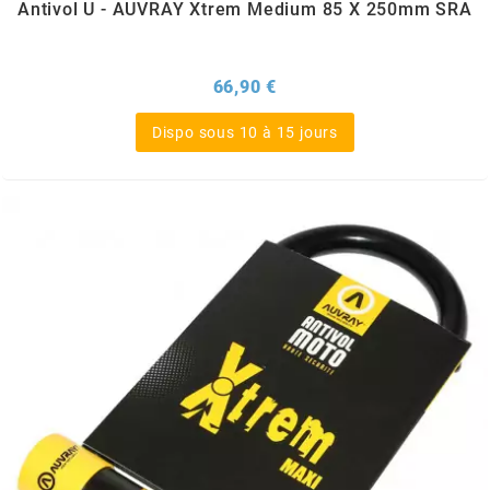
Antivol U - AUVRAY Xtrem Medium 85 X 250mm SRA
TPI BEARINGS
Prix
66,90 €
TRANSFIL
Dispo sous 10 à 15 jours
TRANSVAL
TRW
TUCANO URBANO
TUN'R
TURBOKIT