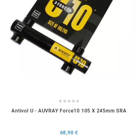
SGR
SHAD
SHERCO
SHIDO
SHIRO HELMETS
SIGMA





Antivol U - AUVRAY Force10 105 X 245mm SRA
SITO
Prix
68,90 €
SKF