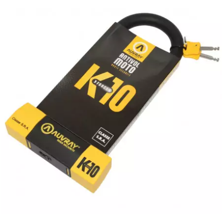
REFLECTIVE BERLIN
RENTHAL
REPLAY
RIEJU
RITO
RK
RMS ALTERNATIVE MOTO PARTS
RSM