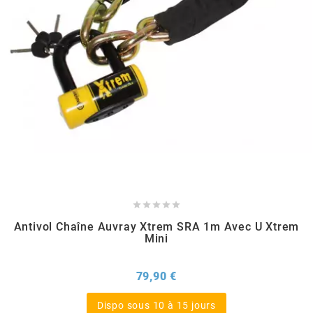
FLÖSSER
FULBAT
g
GALFER
GATES





Antivol Chaîne Auvray Xtrem SRA 1m Avec U Xtrem
GIANNELLI
Mini
GILERA
Prix
79,90 €
Dispo sous 10 à 15 jours