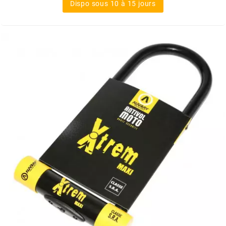
MVT
Dispo sous 10 à 15 jours
MXS RACING
n
NARAKU
NEWFREN
NG BRAKE DISC
NGK
NHK