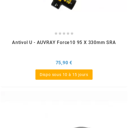
HOOSIER RACING TIRE
HUTCHINSON





Antivol U - AUVRAY Force10 95 X 330mm SRA
i
Prix
75,90 €
IGM
Dispo sous 10 à 15 jours
INA
IPONE
IRIS