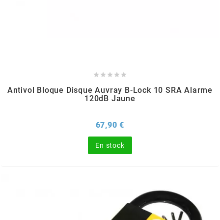
SUNWORLD RACING
t
TDH 2DAY





Antivol Bloque Disque Auvray B-Lock 10 SRA Alarme
120dB Jaune
TECNIGAS
Prix
67,90 €
TECNO
En stock
TECNO GLOBE
TEKNIX