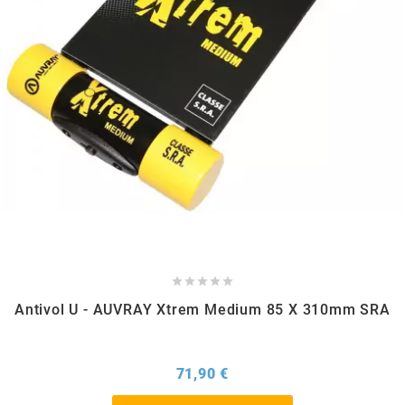
MOTIP
MOTO TASSINARI
MOTOFORCE
MOTORI MINARELLI S.P.A.
MPH HELMET





MT HELMETS
Antivol U - AUVRAY Xtrem Medium 85 X 310mm SRA
MTKT
Prix
71,90 €