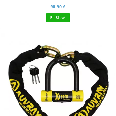
Prix
90,90 €
CHARVIN
En Stock
CHOK
CIF
CL BRAKES
CONTI
COOCASE
CST TIRES