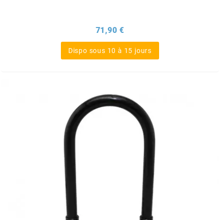
PEUGEOT
Prix
71,90 €
Dispo sous 10 à 15 jours
PHILIPS
PIAGGIO
PINASCO
PIRELLI
POLINI
POLISPORT