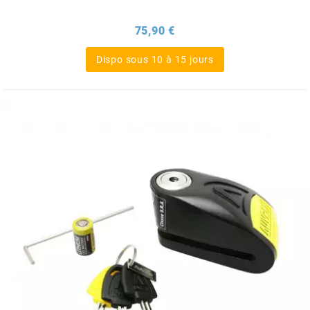
KMC
Prix
75,90 €
KMC
Dispo sous 10 à 15 jours
KOSO
KRD
KRM PRO RIDE
KUNDO
KUTVEK
KYOTO