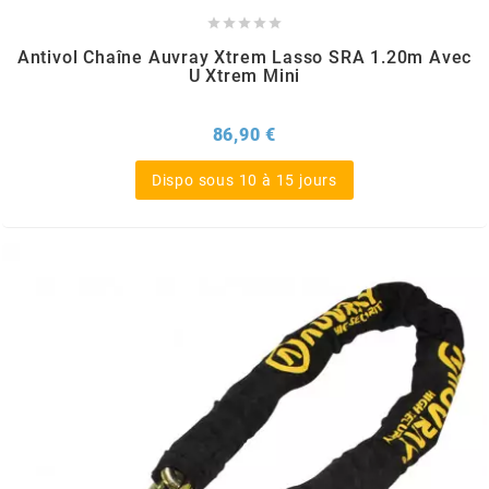





EBR
Antivol Chaîne Auvray Xtrem Lasso SRA 1.20m Avec
U Xtrem Mini
ELRING
Prix
86,90 €
Dispo sous 10 à 15 jours
f
FACO
FAG
FDM
FIVE