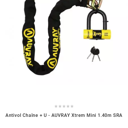
BRAIH
BRIDGESTONE
BRK
BUZZETTI
c
C4





CARENZI
Antivol Chaîne + U - AUVRAY Xtrem Mini 1.40m SRA
CHAMPION