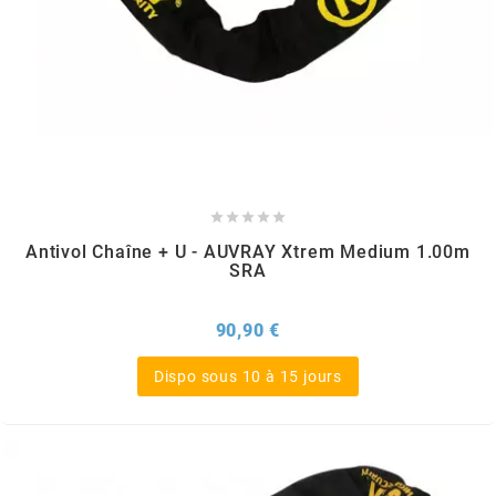
CYCLUS TOOLS
d
D.I.D





DAYCO
Antivol Chaîne + U - AUVRAY Xtrem Medium 1.00m
SRA
DEESTONE
Prix
90,90 €
DELI TIRE
Dispo sous 10 à 15 jours
DELLORTO