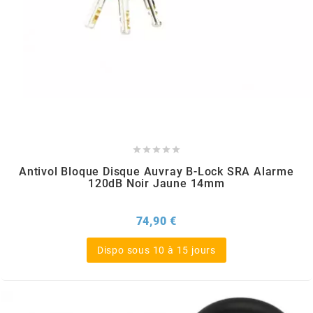
l
LANDPORT
LEOVINCE





LETHAL THREAT
Antivol Bloque Disque Auvray B-Lock SRA Alarme
120dB Noir Jaune 14mm
LOCKFORCE
Prix
74,90 €
LOCTITE
Dispo sous 10 à 15 jours
LUSITO