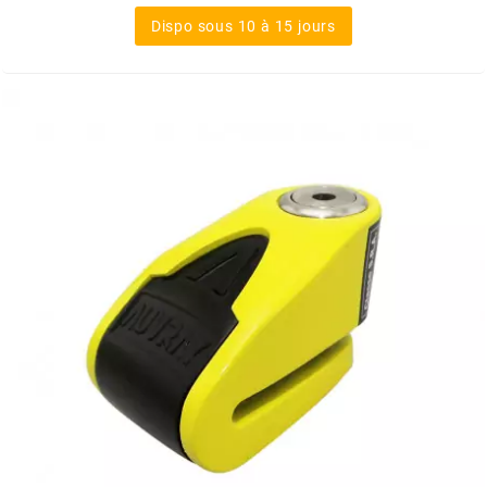
Dispo sous 10 à 15 jours
SPORFABRIC
SRAM
STAGE6
STAGE6 R/T
STAR BAR
STEEV
STR8