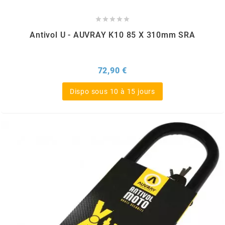





METRAKIT
Antivol U - AUVRAY K10 85 X 310mm SRA
MICHELIN
Prix
72,90 €
MIKUNI
Dispo sous 10 à 15 jours
MINERVA OIL
MITAS
MITSUBOSHI
MOST