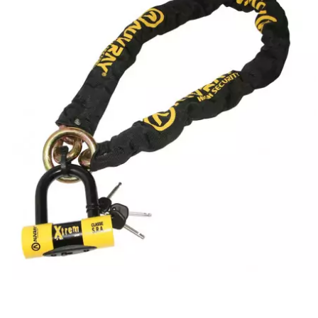
DERBI
DMP
DOMINO
DOPPLER
DR
DUNLOP
e
EASYBOOST