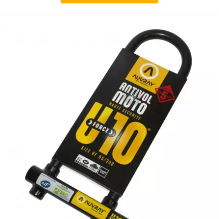
GLOBAL RACING OIL
GS27
GTR
GUILERA
GURTNER
h
HEIDENAU
HEVIK