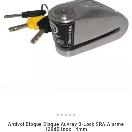
ITALKIT
j
JAMARCOL
k
KANAIR
KAPPA





KEIHIN
Antivol Bloque Disque Auvray B-Lock SRA Alarme
120dB Inox 14mm