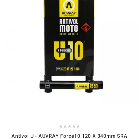
OMG
OPM
OSRAM
OTTO PARTS
OXA FACTORY
p
P2R





Antivol U - AUVRAY Force10 120 X 340mm SRA
PARMAKIT