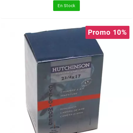
En Stock
MOTIP
MOTO TASSINARI
Promo 10%
MOTOFORCE
MOTORI MINARELLI S.P.A.
MPH HELMET
MT HELMETS
MTKT