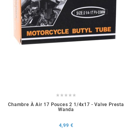
METRAKIT
MICHELIN
MIKUNI
MINERVA OIL
MITAS





Chambre À Air 17 Pouces 2 1/4x17 - Valve Presta
MITSUBOSHI
Wanda
MOST
Prix
4,99 €