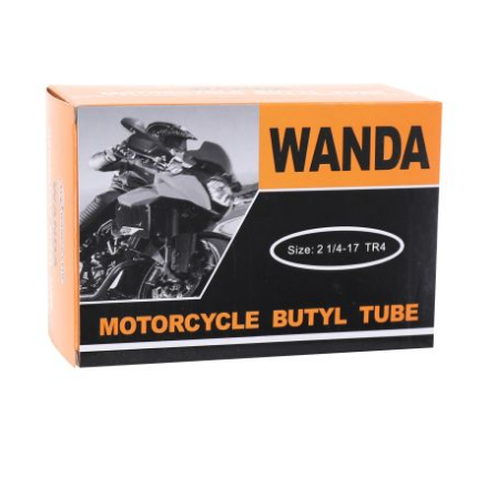
l
LANDPORT
LEOVINCE
LETHAL THREAT
LOCKFORCE
LOCTITE
LUSITO