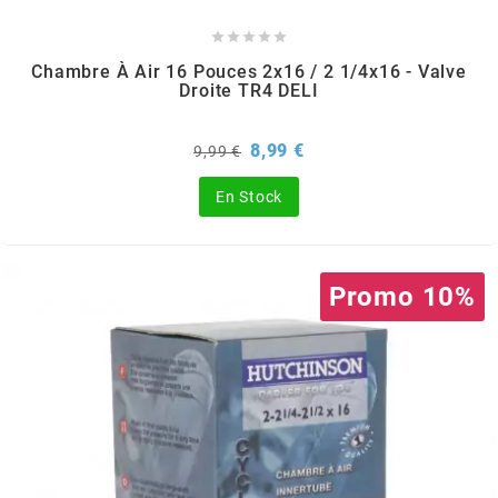
DERBI





DMP
Chambre À Air 16 Pouces 2x16 / 2 1/4x16 - Valve
Droite TR4 DELI
DOMINO
Prix
Prix
8,99 €
9,99 €
de
base
En Stock
DOPPLER
DR
Promo 10%
DUNLOP
e
EASYBOOST