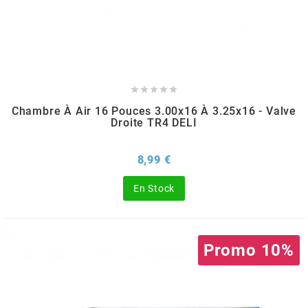
GLOBAL RACING OIL
GS27
GTR





Chambre À Air 16 Pouces 3.00x16 À 3.25x16 - Valve
Droite TR4 DELI
GUILERA
Prix
8,99 €
GURTNER
En Stock
h
Promo 10%
HEIDENAU
HEVIK