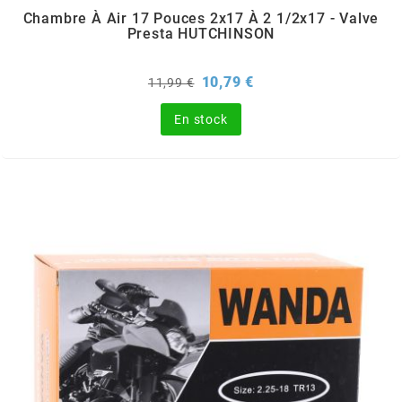
TERZO
Chambre À Air 17 Pouces 2x17 À 2 1/2x17 - Valve
Presta HUTCHINSON
THOR PARTS
Prix
Prix
10,79 €
11,99 €
de
TIP TOP
base
En stock
TIVOLY
TJT
TNB
TNT
TOP PERFORMANCES