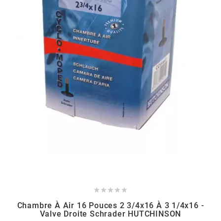
BERING
BETA MOTOS
BETA RACING
BIDALOT
BIHR
BIXESS





BOUCHET ENGINEERING
Chambre À Air 16 Pouces 2 3/4x16 À 3 1/4x16 -
Valve Droite Schrader HUTCHINSON