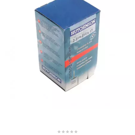
SUNWORLD RACING
t
TDH 2DAY
TECNIGAS
TECNO
TECNO GLOBE
TEKNIX




