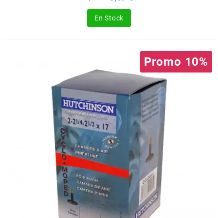
de
SGR
base
En Stock
SHAD
Promo 10%
SHERCO
SHIDO
SHIRO HELMETS
SIGMA
SITO
SKF