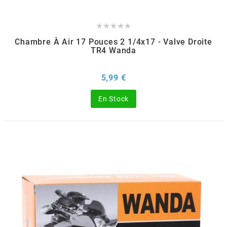
m





Chambre À Air 17 Pouces 2 1/4x17 - Valve Droite
MAGGI
TR4 Wanda
MAGNETI MARELLI
Prix
5,99 €
En Stock
MALOSSI
MARCHALD FILTERS
MBK / YAMAHA
MERYT
METEOR PISTON