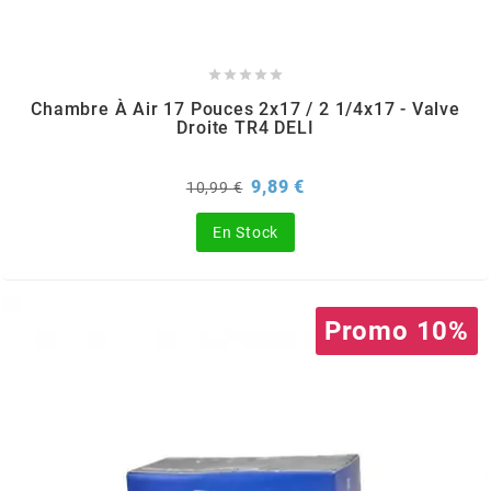
REFLECTIVE BERLIN
RENTHAL





Chambre À Air 17 Pouces 2x17 / 2 1/4x17 - Valve
Droite TR4 DELI
REPLAY
Prix
Prix
9,89 €
10,99 €
de
RIEJU
base
En Stock
RITO
Promo 10%
RK
RMS ALTERNATIVE MOTO PARTS
RSM