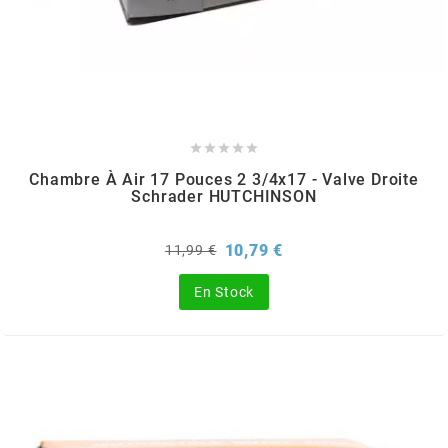
MVT
MXS RACING
n





Chambre À Air 17 Pouces 2 3/4x17 - Valve Droite
NARAKU
Schrader HUTCHINSON
NEWFREN
Prix
Prix
10,79 €
11,99 €
de
base
En Stock
NG BRAKE DISC
NGK
NHK