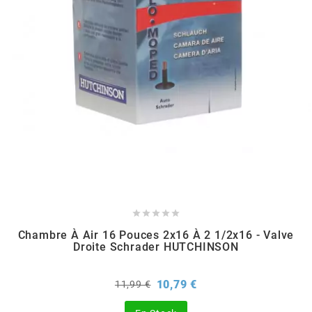
EBR
ELRING
f
FACO
FAG





Chambre À Air 16 Pouces 2x16 À 2 1/2x16 - Valve
FDM
Droite Schrader HUTCHINSON
Prix
Prix
10,79 €
11,99 €
FIVE
de
base