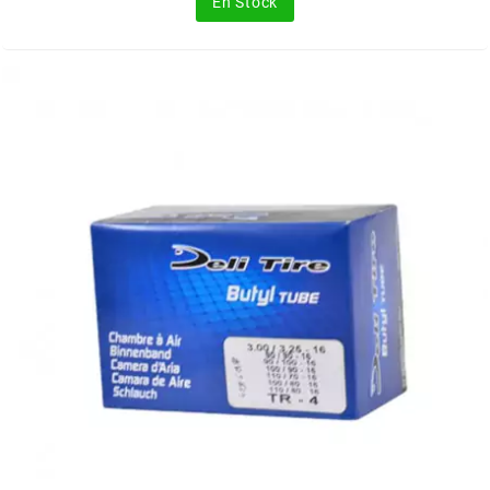
En Stock
FLÖSSER
FULBAT
g
GALFER
GATES
GIANNELLI
GILERA