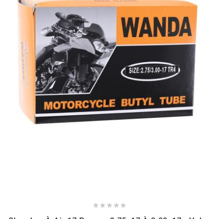
NITRO
NOEND
NOREV
NOVI
NTN BEARINGS
o
OLYMPIA




