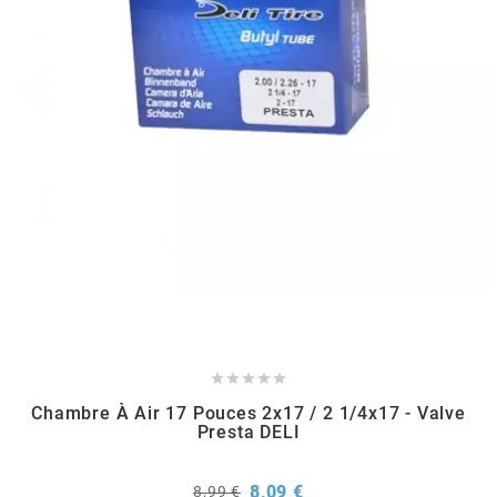
RUN IRON WORKS
s
SARKANY
SAVA
SCHWALBE





SCR CORSE
Chambre À Air 17 Pouces 2x17 / 2 1/4x17 - Valve
Presta DELI
SEAFLO
Prix
Prix
8,09 €
8,99 €