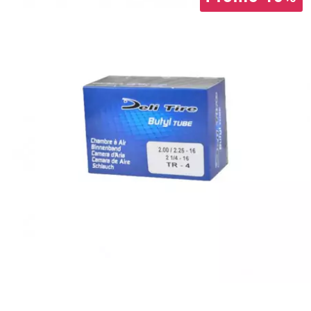
CYCLUS TOOLS
d
D.I.D
DAYCO
DEESTONE
DELI TIRE
DELLORTO