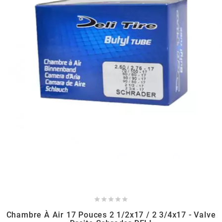
HOOSIER RACING TIRE
HUTCHINSON
i
IGM
INA
IPONE





IRIS
Chambre À Air 17 Pouces 2 1/2x17 / 2 3/4x17 - Valve