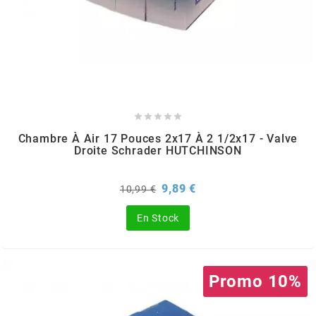
SPORFABRIC
SRAM





STAGE6
Chambre À Air 17 Pouces 2x17 À 2 1/2x17 - Valve
Droite Schrader HUTCHINSON
STAGE6 R/T
Prix
Prix
9,89 €
10,99 €
de
STAR BAR
base
En Stock
STEEV
Promo 10%
STR8