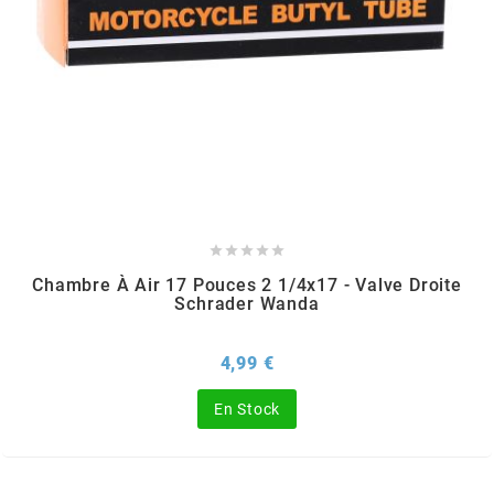
KMC
KMC
KOSO
KRD





KRM PRO RIDE
Chambre À Air 17 Pouces 2 1/4x17 - Valve Droite
Schrader Wanda
KUNDO
Prix
4,99 €
KUTVEK
En Stock
KYOTO