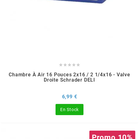
CHARVIN
CHOK
CIF





CL BRAKES
Chambre À Air 16 Pouces 2x16 / 2 1/4x16 - Valve
Droite Schrader DELI
CONTI
Prix
6,99 €
COOCASE
En Stock
CST TIRES
Promo 10%