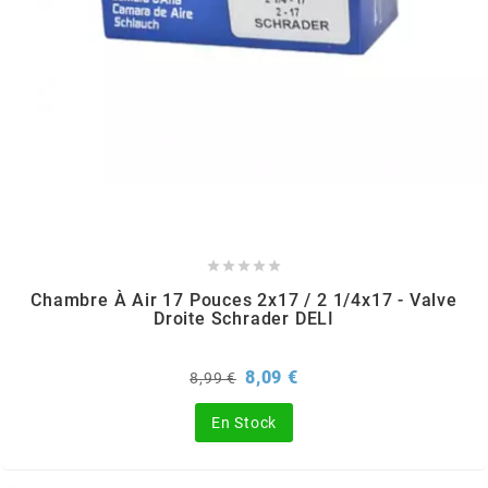
PEUGEOT
PHILIPS
PIAGGIO
PINASCO





Chambre À Air 17 Pouces 2x17 / 2 1/4x17 - Valve
Droite Schrader DELI
PIRELLI
Prix
Prix
8,09 €
8,99 €
POLINI
de
base
En Stock
POLISPORT