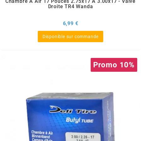
Chambre À Air 17 Pouces 2.75x17 À 3.00x17 - Valve
OMG
Droite TR4 Wanda
Prix
6,99 €
OPM
Disponible sur commande
OSRAM
OTTO PARTS
Promo 10%
OXA FACTORY
p
P2R
PARMAKIT