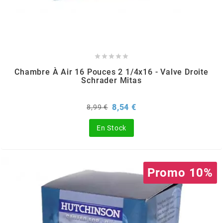
AUVRAY
AVOC





AXWIN
Chambre À Air 16 Pouces 2 1/4x16 - Valve Droite
Schrader Mitas
b
Prix
Prix
8,54 €
8,99 €
de
base
BANDO
En Stock
BARIKIT
Promo 10%
BCD
BELGOM