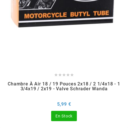
TPI BEARINGS
TRANSFIL
TRANSVAL
TRW





TUCANO URBANO
Chambre À Air 18 / 19 Pouces 2x18 / 2 1/4x18 - 1
3/4x19 / 2x19 - Valve Schrader Wanda
TUN'R
Prix
5,99 €
TURBOKIT
En Stock