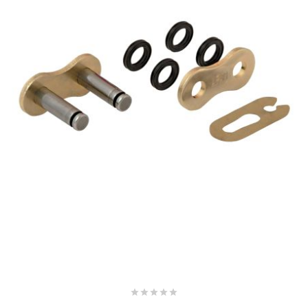
SPORFABRIC
SRAM
STAGE6
STAGE6 R/T
STAR BAR
STEEV
STR8




