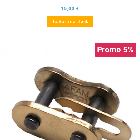
Prix
15,00 €
BERING
Rupture de stock
BETA MOTOS
Promo 5%
BETA RACING
BIDALOT
BIHR
BIXESS
BOUCHET ENGINEERING