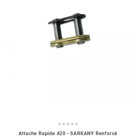
MVT
MXS RACING
n
NARAKU
NEWFREN
NG BRAKE DISC
NGK





NHK
Attache Rapide 420 - SARKANY Renforcé