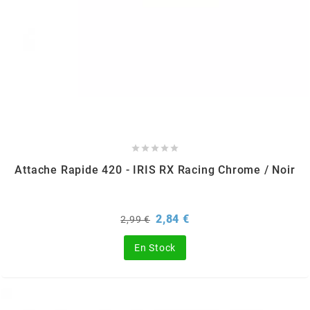
ITALKIT
j
JAMARCOL
k





Attache Rapide 420 - IRIS RX Racing Chrome / Noir
KANAIR
Prix
Prix
2,84 €
2,99 €
de
KAPPA
base
En Stock
KEIHIN