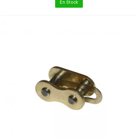
En Stock
METRAKIT
MICHELIN
MIKUNI
MINERVA OIL
MITAS
MITSUBOSHI
MOST