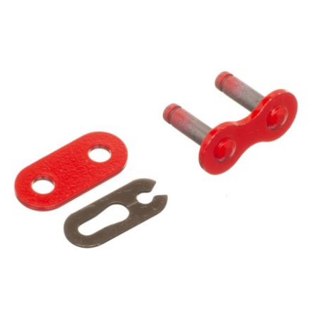
TPI BEARINGS
TRANSFIL
TRANSVAL
TRW
TUCANO URBANO
TUN'R
TURBOKIT