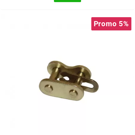
EBR
Promo 5%
ELRING
f
FACO
FAG
FDM
FIVE