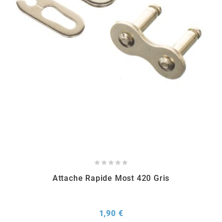
REFLECTIVE BERLIN
RENTHAL
REPLAY
RIEJU
RITO
RK





Attache Rapide Most 420 Gris
RMS ALTERNATIVE MOTO PARTS
RSM
Prix
1,90 €