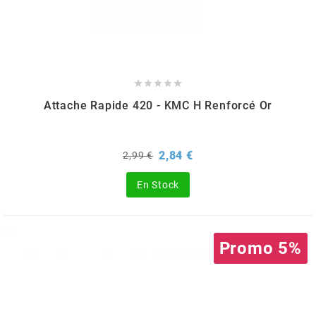
FLÖSSER
FULBAT





Attache Rapide 420 - KMC H Renforcé Or
g
GALFER
Prix
Prix
2,84 €
2,99 €
de
base
En Stock
GATES
GIANNELLI
Promo 5%
GILERA