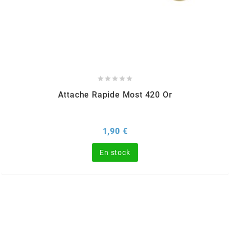
SGR
SHAD
SHERCO





Attache Rapide Most 420 Or
SHIDO
Prix
1,90 €
SHIRO HELMETS
En stock
SIGMA
SITO
SKF