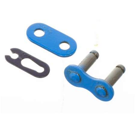
PEUGEOT
PHILIPS
PIAGGIO
PINASCO
PIRELLI
POLINI
POLISPORT