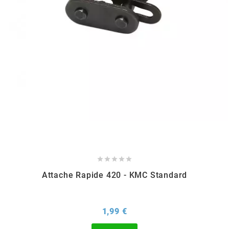
m
MAGGI
MAGNETI MARELLI
MALOSSI
MARCHALD FILTERS





MBK / YAMAHA
Attache Rapide 420 - KMC Standard
MERYT
Prix
1,99 €
METEOR PISTON