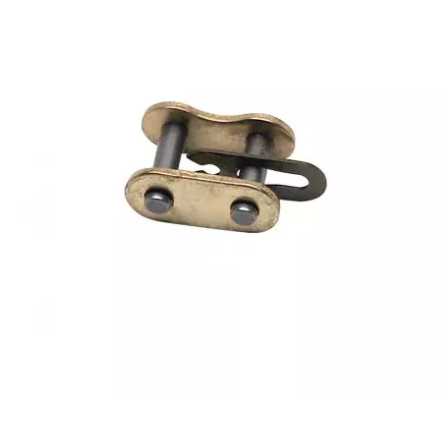
CHARVIN
CHOK
CIF
CL BRAKES
CONTI
COOCASE
CST TIRES