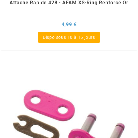
Attache Rapide 428 - AFAM XS-Ring Renforcé Or
SUNWORLD RACING
Prix
4,99 €
t
Dispo sous 10 à 15 jours
TDH 2DAY
TECNIGAS
TECNO
TECNO GLOBE
TEKNIX