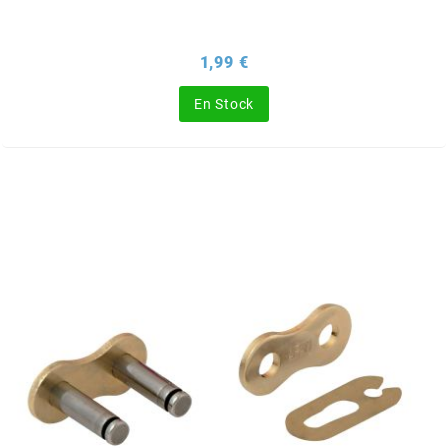
NITRO
Prix
1,99 €
NOEND
En Stock
NOREV
NOVI
NTN BEARINGS
o
OLYMPIA