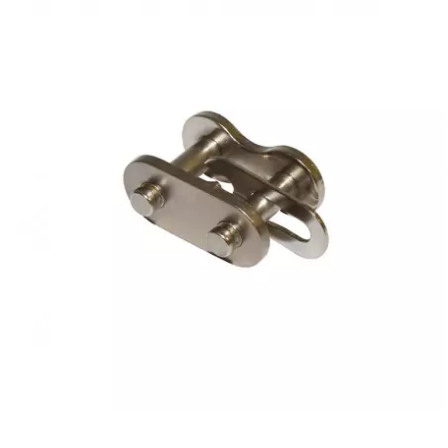
KMC
KMC
KOSO
KRD
KRM PRO RIDE
KUNDO
KUTVEK
KYOTO