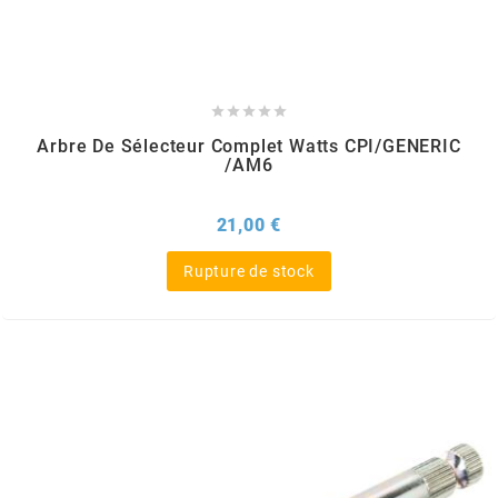
POSTE DE PILOTAGE
DERBI E3 ALL DAY
ARCHIVE
AREXONS





Arbre De Sélecteur Complet Watts CPI/GENERIC
/AM6
ARIETE
Prix
21,00 €
ARMLOCK
Rupture de stock
ARTEIN
ARTEK
ATHENA