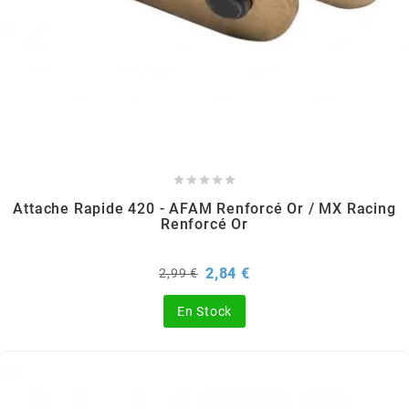
BRAIH
BRIDGESTONE
BRK
BUZZETTI





Attache Rapide 420 - AFAM Renforcé Or / MX Racing
Renforcé Or
c
Prix
Prix
2,84 €
2,99 €
de
C4
base
En Stock
CARENZI
CHAMPION