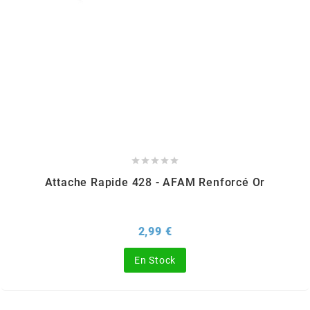
OMG
OPM
OSRAM
OTTO PARTS





OXA FACTORY
Attache Rapide 428 - AFAM Renforcé Or
p
Prix
2,99 €
En Stock
P2R
PARMAKIT