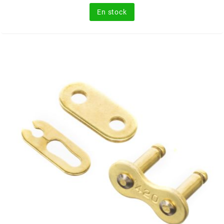
En stock
RUN IRON WORKS
s
SARKANY
SAVA
SCHWALBE
SCR CORSE
SEAFLO