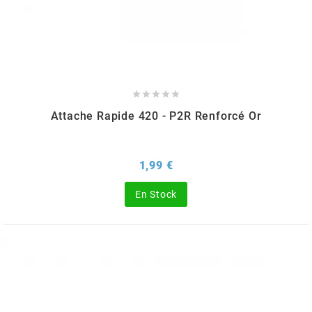
MOTIP
MOTO TASSINARI





MOTOFORCE
Attache Rapide 420 - P2R Renforcé Or
MOTORI MINARELLI S.P.A.
Prix
1,99 €
MPH HELMET
En Stock
MT HELMETS
MTKT