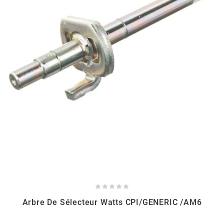
AUVRAY
AVOC
AXWIN
b
BANDO
BARIKIT
BCD





Arbre De Sélecteur Watts CPI/GENERIC /AM6
BELGOM