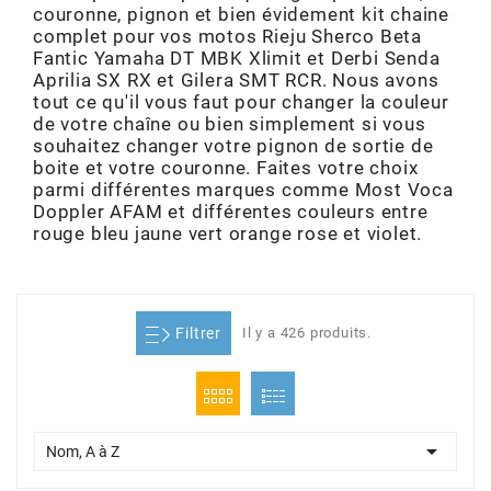
couronne, pignon et bien évidement kit chaine
ADMISSION
ADMISSION
VISSERIE
ALLUMAGE
STICKERS
2
complet pour vos motos Rieju Sherco Beta
Fantic Yamaha DT MBK Xlimit et Derbi Senda
ECHAPPEMENT
ALLUMAGE
CARROSSERIE
EMBRAYAGE
Aprilia SX RX et Gilera SMT RCR. Nous avons
2FAST
tout ce qu'il vous faut pour changer la couleur
de votre chaîne ou bien simplement si vous
POSTE DE PILOTAGE
VARIATION
MOTEUR
TRANSMISSION
souhaitez changer votre pignon de sortie de
4
boite et votre couronne. Faites votre choix
parmi différentes marques comme Most Voca
CHASSIS
TRANSMISSION
HAUT MOTEUR
REFROIDISSEMENT
Doppler AFAM et différentes couleurs entre
4 STROKE PARTS
rouge bleu jaune vert orange rose et violet.
RESERVOIR
REFROIDISSEMENT
ECHAPPEMENT
RESERVOIR
a
Filtrer
Il y a 426 produits.
ECLAIRAGE
RESERVOIR
VILEBREQUIN
CARTER
ADAPTABLE
FREINAGE
PEDALIER
ADMISSION
DÉMARRAGE
ADX

Nom, A à Z
ROUE
POSTE DE PILOTAGE
ALLUMAGE
POSTE DE PILOTAGE