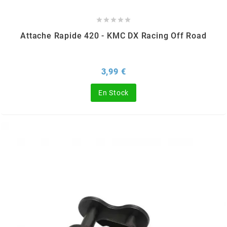





l
Attache Rapide 420 - KMC DX Racing Off Road
LANDPORT
Prix
3,99 €
LEOVINCE
En Stock
LETHAL THREAT
LOCKFORCE
LOCTITE
LUSITO