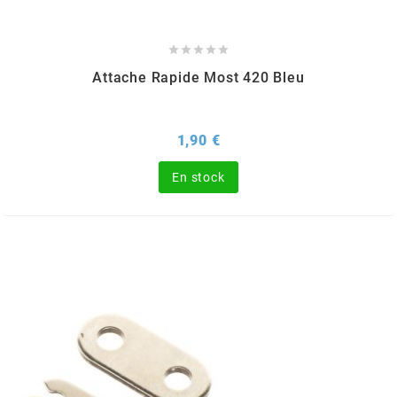
PRESSOL





Attache Rapide Most 420 Bleu
PRO TAPER
PROGRIP
Prix
1,90 €
En stock
PROMA
r
RADIKAL
RBMAX