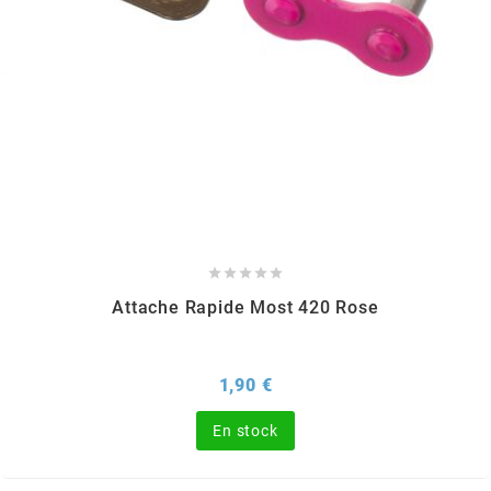
TERZO
THOR PARTS
TIP TOP
TIVOLY
TJT





Attache Rapide Most 420 Rose
TNB
Prix
1,90 €
TNT
En stock
TOP PERFORMANCES