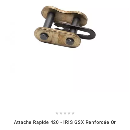
GLOBAL RACING OIL
GS27
GTR
GUILERA
GURTNER
h
HEIDENAU





Attache Rapide 420 - IRIS GSX Renforcée Or
HEVIK