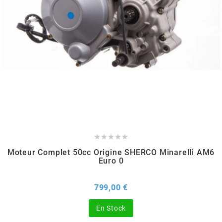
POSTE DE PILOTAGE
DERBI E3 ALL DAY
ARCHIVE
AREXONS
ARIETE
ARMLOCK
ARTEIN





Moteur Complet 50cc Origine SHERCO Minarelli AM6
Euro 0
ARTEK
Prix
799,00 €
ATHENA
En Stock