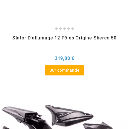
BERING
BETA MOTOS





Stator D'allumage 12 Pôles Origine Sherco 50
BETA RACING
Prix
319,00 €
BIDALOT
Sur commande
BIHR
BIXESS
BOUCHET ENGINEERING