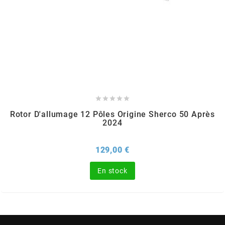
CYCLUS TOOLS
d
D.I.D





DAYCO
Rotor D'allumage 12 Pôles Origine Sherco 50 Après
2024
DEESTONE
Prix
129,00 €
DELI TIRE
En stock
DELLORTO