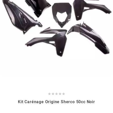
BRAIH
BRIDGESTONE
BRK
BUZZETTI
c
C4





CARENZI
Kit Carénage Origine Sherco 50cc Noir
CHAMPION