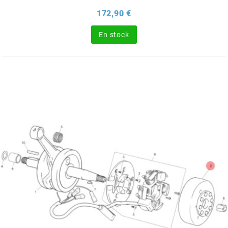
Prix
172,90 €
CHARVIN
En stock
CHOK
CIF
CL BRAKES
CONTI
COOCASE
CST TIRES