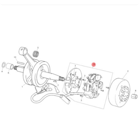
AUVRAY
AVOC
AXWIN
b
BANDO
BARIKIT
BCD
BELGOM