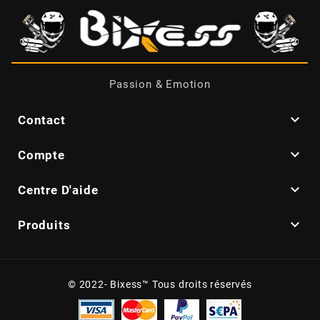
DERBI
DMP
Passion & Emotion
DOMINO

Contact
DOPPLER

Compte
DR

Centre D'aide
DUNLOP

Produits
e
© 2022- Bixess™ Tous droits réservés
EASYBOOST