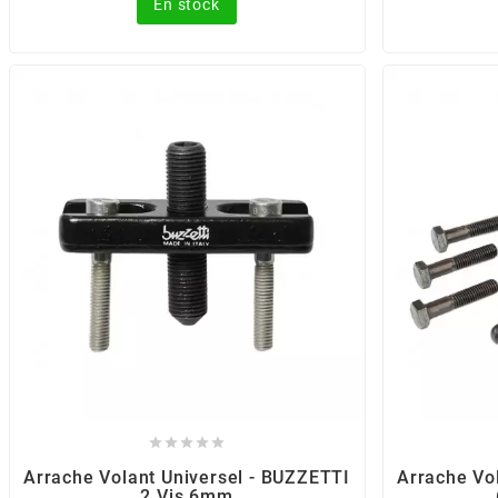
En stock
CHARVIN
CHOK
CIF
CL BRAKES
CONTI
COOCASE





CST TIRES
Arrache Volant Universel - BUZZETTI
Arrache Vo
2 Vis 6mm