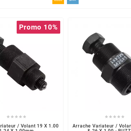
Promo 10%










iateur / Volant 19 X 1.00
Arrache Variateur / Vola
& 24 X 1.00mm
& 26 X 1.00 - BUZ