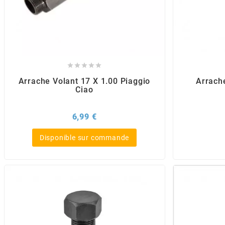
AUVRAY
AVOC
AXWIN





Arrache Volant 17 X 1.00 Piaggio
Arrach
Ciao
b
Prix
6,99 €
BANDO
Disponible sur commande
BARIKIT
BCD
BELGOM