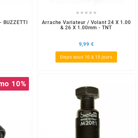





 - BUZZETTI
Arrache Variateur / Volant 24 X 1.00
& 26 X 1.00mm - TNT
x
Prix
9,99 €
Dispo sous 10 à 15 jours
mo 10%