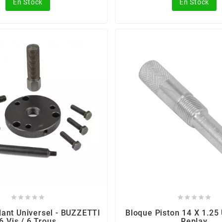
En Stock
En Stock










lant Universel - BUZZETTI
Bloque Piston 14 X 1.25 
6 Vis / 6 Trous
Replay