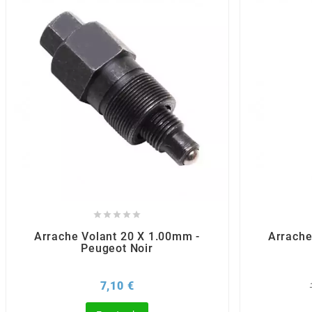
BRAIH
BRIDGESTONE
BRK
BUZZETTI
c





C4
Arrache Volant 20 X 1.00mm -
Arrache
Peugeot Noir
CARENZI
Prix
7,10 €
CHAMPION