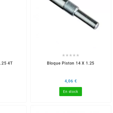





1.25 4T
Bloque Piston 14 X 1.25
rix
Prix
4,06 €
En stock