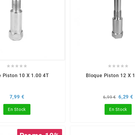










 Piston 10 X 1.00 4T
Bloque Piston 12 X 
Prix
Prix
P
7,99 €
6,29 €
6,99 €
de
base
En Stock
En Stock