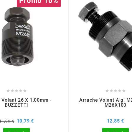
Promo 10%










 Volant 26 X 1.00mm -
Arrache Volant Algi M
BUZZETTI
M26X100
Prix
Prix
Pri
10,79 €
12,85 €
11,99 €
de
base