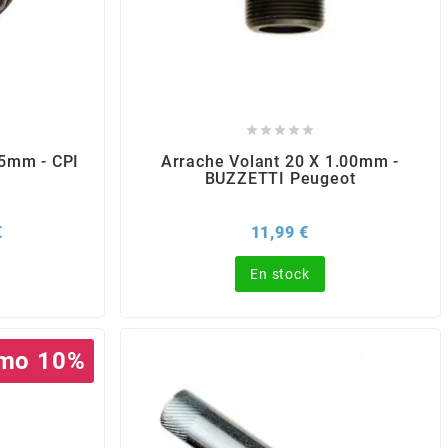





25mm - CPI
Arrache Volant 20 X 1.00mm -
BUZZETTI Peugeot
Prix
Prix
€
11,99 €
En stock
mo 10%