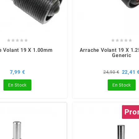










e Volant 19 X 1.00mm
Arrache Volant 19 X 1.
Generic
Prix
Prix
7,99 €
22,41 
24,90 €
de
base
En Stock
En Stock
Pro