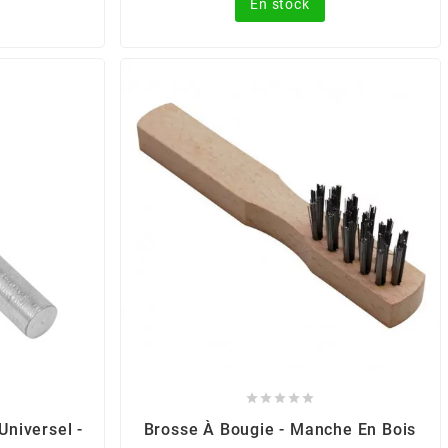
En stock





Universel -
Brosse À Bougie - Manche En Bois