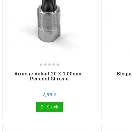
BERING
BETA MOTOS
BETA RACING





BIDALOT
Arrache Volant 20 X 1.00mm -
Bloque
Peugeot Chromé
BIHR
Prix
7,99 €
BIXESS
En Stock
BOUCHET ENGINEERING