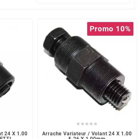
Promo 10%





nt 24 X 1.00
Arrache Variateur / Volant 24 X 1.00
ZETTI
& 26 X 1.00mm