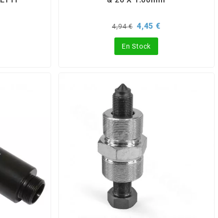
x
Prix
Prix
4,45 €
4,94 €
de
base
En Stock