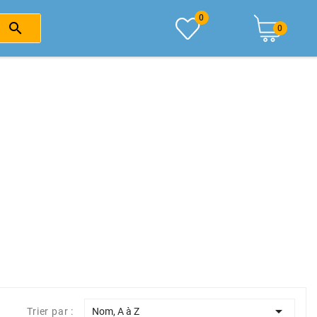
0

0

Trier par :
Nom, A à Z