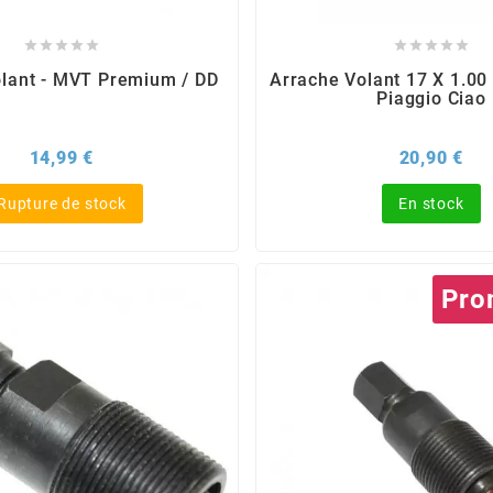










lant - MVT Premium / DD
Arrache Volant 17 X 1.00
Piaggio Ciao
Prix
Pri
14,99 €
20,90 €
Rupture de stock
En stock
Pro