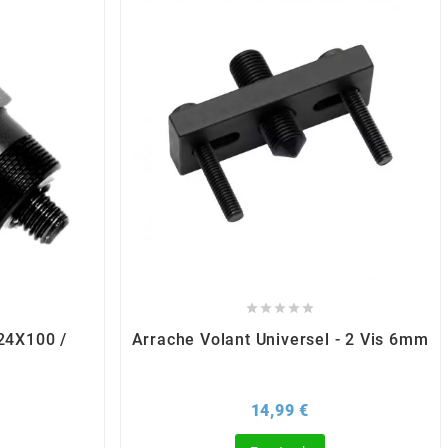





24X100 /
Arrache Volant Universel - 2 Vis 6mm
x
Prix
14,99 €