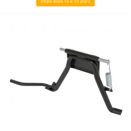
Dispo sous 10 à 15 jours
RUN IRON WORKS
s
SARKANY
SAVA
SCHWALBE
SCR CORSE
SEAFLO