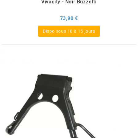
Vivacity - Noir Buzzetti
SUNWORLD RACING
Prix
73,90 €
t
Dispo sous 10 à 15 jours
TDH 2DAY
TECNIGAS
TECNO
TECNO GLOBE
TEKNIX