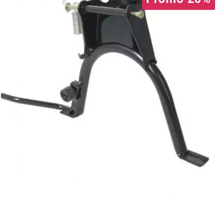
PEUGEOT
PHILIPS
PIAGGIO
PINASCO
PIRELLI
POLINI
POLISPORT