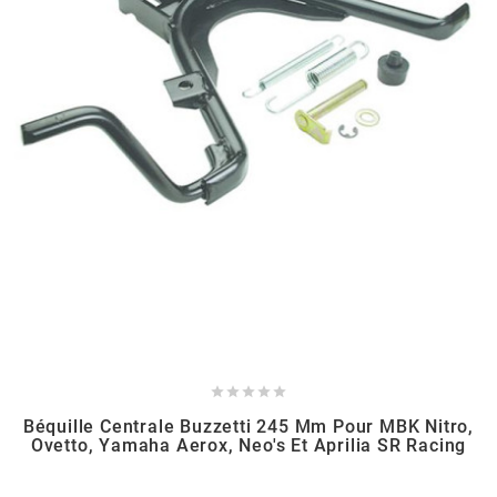
AUVRAY
AVOC
AXWIN
b
BANDO
BARIKIT





BCD
Béquille Centrale Buzzetti 245 Mm Pour MBK Nitro,
Ovetto, Yamaha Aerox, Neo's Et Aprilia SR Racing
BELGOM