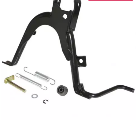
KMC
KMC
KOSO
KRD
KRM PRO RIDE
KUNDO
KUTVEK
KYOTO