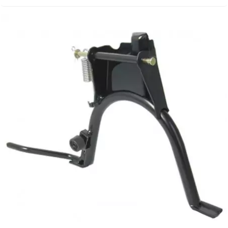
EBR
ELRING
f
FACO
FAG
FDM
FIVE