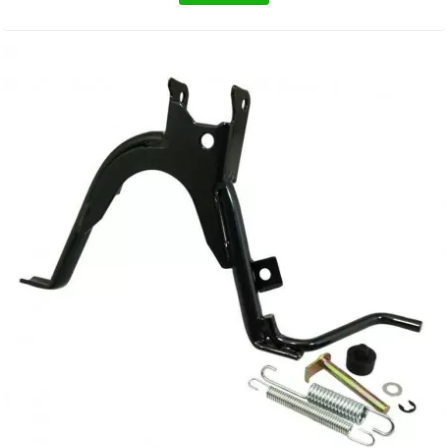
METRAKIT
MICHELIN
MIKUNI
MINERVA OIL
MITAS
MITSUBOSHI
MOST