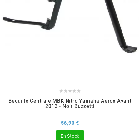
m
MAGGI
MAGNETI MARELLI
MALOSSI
MARCHALD FILTERS





Béquille Centrale MBK Nitro Yamaha Aerox Avant
MBK / YAMAHA
2013 - Noir Buzzetti
MERYT
Prix
56,90 €
En Stock
METEOR PISTON