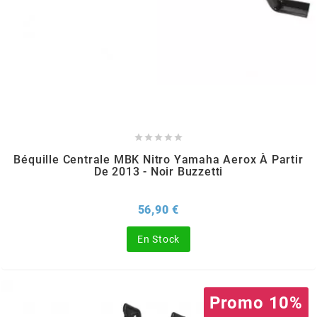
ITALKIT
j
JAMARCOL





k
Béquille Centrale MBK Nitro Yamaha Aerox À Partir
De 2013 - Noir Buzzetti
KANAIR
Prix
56,90 €
KAPPA
En Stock
KEIHIN
Promo 10%