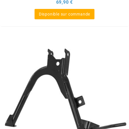
Prix
69,90 €
BERING
Disponible sur commande
BETA MOTOS
BETA RACING
BIDALOT
BIHR
BIXESS
BOUCHET ENGINEERING