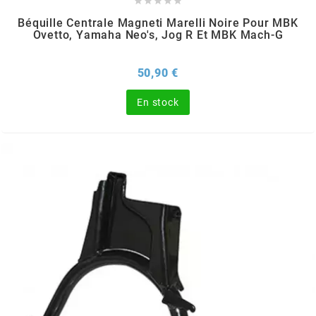





CYCLUS TOOLS
Béquille Centrale Magneti Marelli Noire Pour MBK
Ovetto, Yamaha Neo's, Jog R Et MBK Mach-G
d
Prix
50,90 €
En stock
D.I.D
DAYCO
DEESTONE
DELI TIRE
DELLORTO