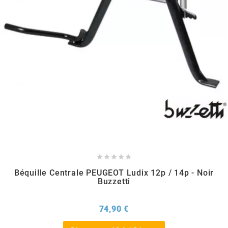
REFLECTIVE BERLIN
RENTHAL
REPLAY
RIEJU
RITO
RK





Béquille Centrale PEUGEOT Ludix 12p / 14p - Noir
Buzzetti
RMS ALTERNATIVE MOTO PARTS
Prix
74,90 €
RSM