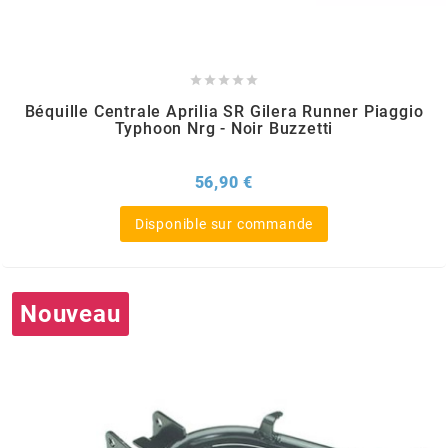
POSTE DE PILOTAGE
DERBI E3 ALL DAY
ARCHIVE





AREXONS
Béquille Centrale Aprilia SR Gilera Runner Piaggio
Typhoon Nrg - Noir Buzzetti
ARIETE
Prix
56,90 €
ARMLOCK
Disponible sur commande
ARTEIN
Nouveau
ARTEK
ATHENA