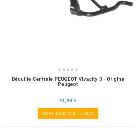
TERZO
THOR PARTS
TIP TOP
TIVOLY





TJT
Béquille Centrale PEUGEOT Vivacity 3 - Origine
Peugeot
TNB
Prix
41,90 €
TNT
Dispo sous 10 à 15 jours
TOP PERFORMANCES