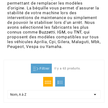
permettant de remplacer les modèles
ADMISSION
ADMISSION
VISSERIE
ALLUMAGE
STICKERS
2
d'origine. La béquille vous permet d'assurer la
stabilité de votre machine lors des
ECHAPPEMENT
ALLUMAGE
CARROSSERIE
EMBRAYAGE
interventions de maintenance ou simplement
2FAST
de pouvoir le stabiliser lors d'un arrêt. Nous
avons sélectionné les fabricants les plus
POSTE DE PILOTAGE
VARIATION
MOTEUR
TRANSMISSION
connus comme
Buzzetti
,
IGM
, ou
TNT
, qui
4
proposent des modèles compatibles sur tous
les véhicules Aprilia, Cpi, Gilera, Malaguti, Mbk,
CHASSIS
TRANSMISSION
HAUT MOTEUR
REFROIDISSEMENT
Peugeot, Vespa ou Yamaha.
4 STROKE PARTS
RESERVOIR
REFROIDISSEMENT
ECHAPPEMENT
RESERVOIR
a
Filtrer
Il y a 63 produits.
ECLAIRAGE
RESERVOIR
VILEBREQUIN
CARTER
ADAPTABLE
FREINAGE
PEDALIER
ADMISSION
DÉMARRAGE
ADX

Nom, A à Z
ROUE
POSTE DE PILOTAGE
ALLUMAGE
POSTE DE PILOTAGE