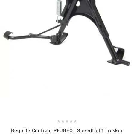
SPORFABRIC
SRAM
STAGE6
STAGE6 R/T
STAR BAR
STEEV





STR8
Béquille Centrale PEUGEOT Speedfight Trekker