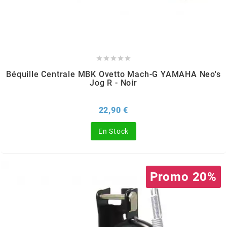
MOTIP
MOTO TASSINARI





Béquille Centrale MBK Ovetto Mach-G YAMAHA Neo's
MOTOFORCE
Jog R - Noir
MOTORI MINARELLI S.P.A.
Prix
22,90 €
En Stock
MPH HELMET
MT HELMETS
Promo 20%
MTKT