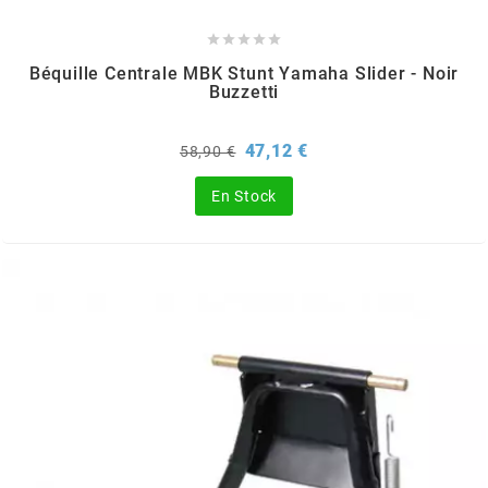
PRESSOL





Béquille Centrale MBK Stunt Yamaha Slider - Noir
Buzzetti
PRO TAPER
Prix
Prix
47,12 €
58,90 €
PROGRIP
de
base
En Stock
PROMA
r
RADIKAL
RBMAX