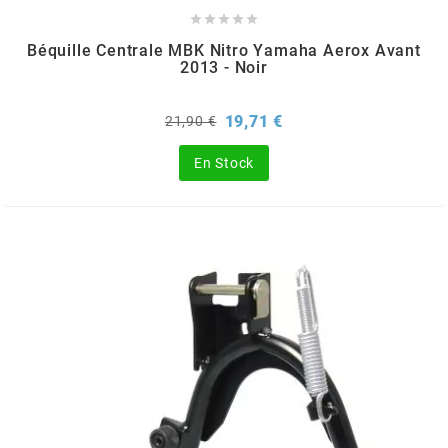





l
Béquille Centrale MBK Nitro Yamaha Aerox Avant
2013 - Noir
LANDPORT
Prix
Prix
19,71 €
21,90 €
de
base
LEOVINCE
En Stock
LETHAL THREAT
LOCKFORCE
LOCTITE
LUSITO