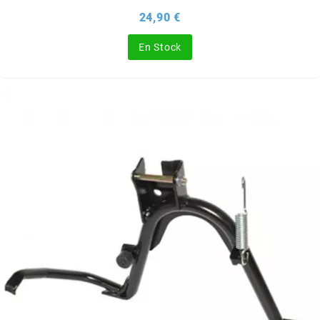
Prix
24,90 €
HOOSIER RACING TIRE
En Stock
HUTCHINSON
i
IGM
INA
IPONE
IRIS