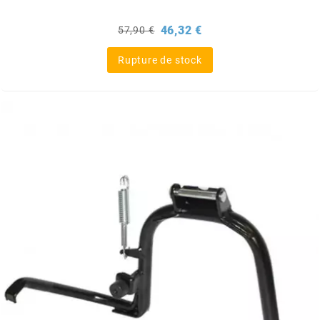
NITRO
Prix
Prix
46,32 €
57,90 €
de
base
Rupture de stock
NOEND
NOREV
NOVI
NTN BEARINGS
o
OLYMPIA