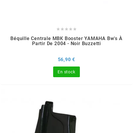
FLÖSSER
FULBAT





Béquille Centrale MBK Booster YAMAHA Bw's À
Partir De 2004 - Noir Buzzetti
g
Prix
56,90 €
GALFER
En stock
GATES
GIANNELLI
GILERA