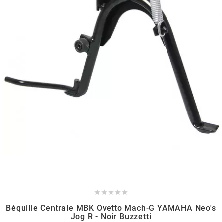
MVT
MXS RACING
n
NARAKU
NEWFREN
NG BRAKE DISC
NGK





Béquille Centrale MBK Ovetto Mach-G YAMAHA Neo's
NHK
Jog R - Noir Buzzetti