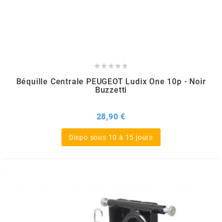
SGR
SHAD





SHERCO
Béquille Centrale PEUGEOT Ludix One 10p - Noir
Buzzetti
SHIDO
Prix
28,90 €
SHIRO HELMETS
Dispo sous 10 à 15 jours
SIGMA
SITO
SKF