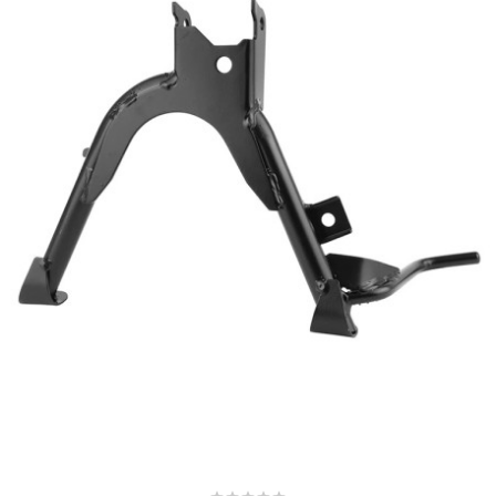
CHARVIN
CHOK
CIF
CL BRAKES
CONTI
COOCASE
CST TIRES