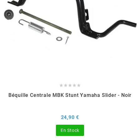
DERBI
DMP
DOMINO
DOPPLER
DR





DUNLOP
Béquille Centrale MBK Stunt Yamaha Slider - Noir
e
Prix
24,90 €
En Stock
EASYBOOST