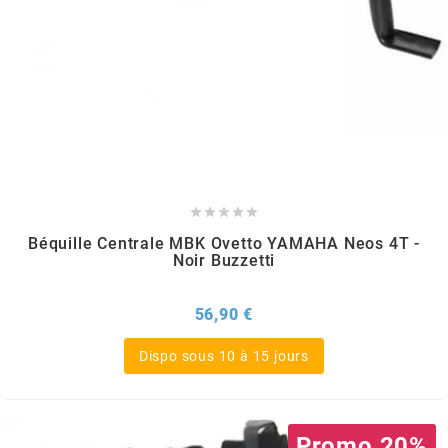
OMG
OPM
OSRAM
OTTO PARTS





Béquille Centrale MBK Ovetto YAMAHA Neos 4T -
OXA FACTORY
Noir Buzzetti
Prix
56,90 €
p
Dispo sous 10 à 15 jours
P2R
Promo 20%
PARMAKIT