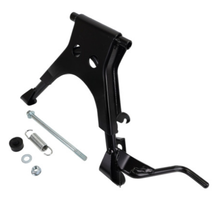
TPI BEARINGS
TRANSFIL
TRANSVAL
TRW
TUCANO URBANO
TUN'R
TURBOKIT