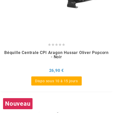
BRAIH
BRIDGESTONE
BRK





BUZZETTI
Béquille Centrale CPI Aragon Hussar Oliver Popcorn
- Noir
c
Prix
26,90 €
C4
Dispo sous 10 à 15 jours
CARENZI
Nouveau
CHAMPION