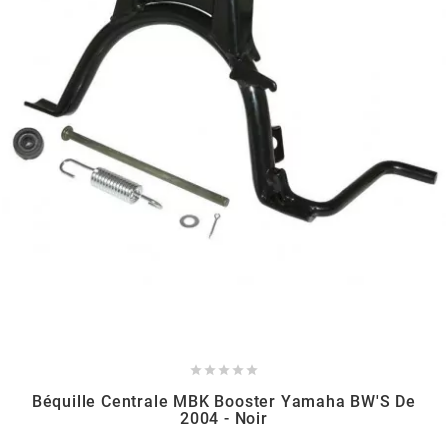
GLOBAL RACING OIL
GS27
GTR
GUILERA
GURTNER
h
HEIDENAU





Béquille Centrale MBK Booster Yamaha BW'S De
2004 - Noir
HEVIK