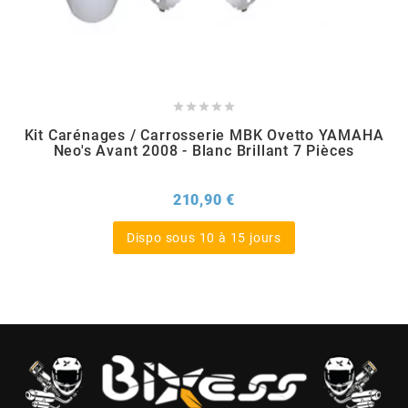
CHARVIN
CHOK





Kit Carénages / Carrosserie MBK Ovetto YAMAHA
Neo's Avant 2008 - Blanc Brillant 7 Pièces
CIF
Prix
210,90 €
CL BRAKES
Dispo sous 10 à 15 jours
CONTI
COOCASE
CST TIRES