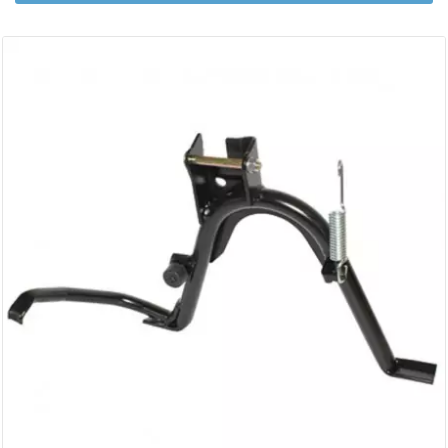
AUVRAY
AVOC
AXWIN
b
BANDO
BARIKIT
BCD
BELGOM