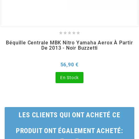
BERING
BETA MOTOS





Béquille Centrale MBK Nitro Yamaha Aerox À Partir
De 2013 - Noir Buzzetti
BETA RACING
Prix
56,90 €
BIDALOT
En Stock
BIHR
BIXESS
LES CLIENTS QUI ONT ACHETÉ CE
BOUCHET ENGINEERING
PRODUIT ONT ÉGALEMENT ACHETÉ: