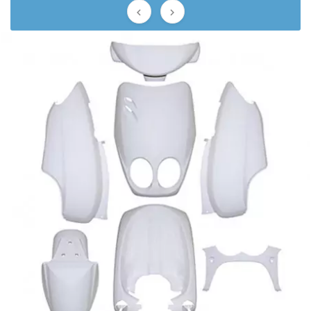
BRAIH


BRIDGESTONE
BRK
BUZZETTI
c
C4
CARENZI
CHAMPION