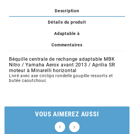
POSTE DE PILOTAGE
DERBI E3 ALL DAY
ARCHIVE
Description
Détails du produit
AREXONS
Adaptable à
ARIETE
Commentaires
Béquille centrale de rechange adaptable MBK
ARMLOCK
Nitro / Yamaha Aerox avant 2013 / Aprilia SR
moteur à Minarelli horizontal
Livré avec axe circlips rondelle goupille ressorts et
butée caoutchouc
ARTEIN
ARTEK
VOUS AIMEREZ AUSSI
ATHENA

