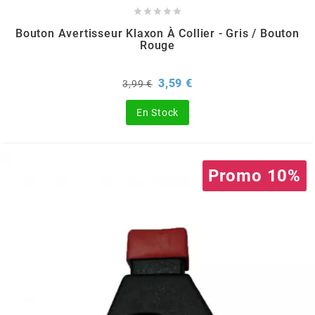
POSTE DE PILOTAGE
DERBI E3 ALL DAY





ARCHIVE
Bouton Avertisseur Klaxon À Collier - Gris / Bouton
Rouge
AREXONS
Prix
Prix
3,59 €
3,99 €
de
base
ARIETE
En Stock
ARMLOCK
Promo 10%
ARTEIN
ARTEK
ATHENA