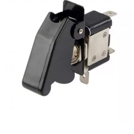
EBR
ELRING
f
FACO
FAG
FDM
FIVE