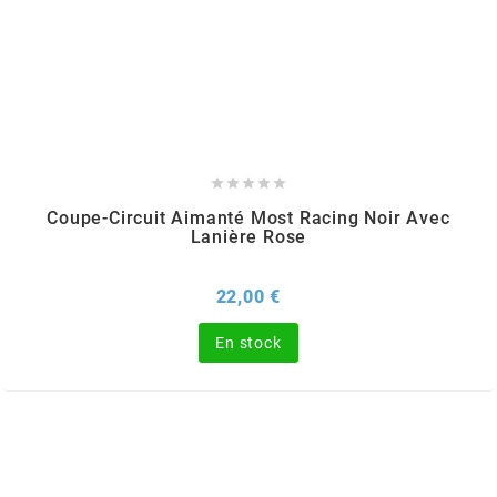
TERZO
THOR PARTS
TIP TOP





TIVOLY
Coupe-Circuit Aimanté Most Racing Noir Avec
Lanière Rose
TJT
Prix
22,00 €
TNB
En stock
TNT
TOP PERFORMANCES