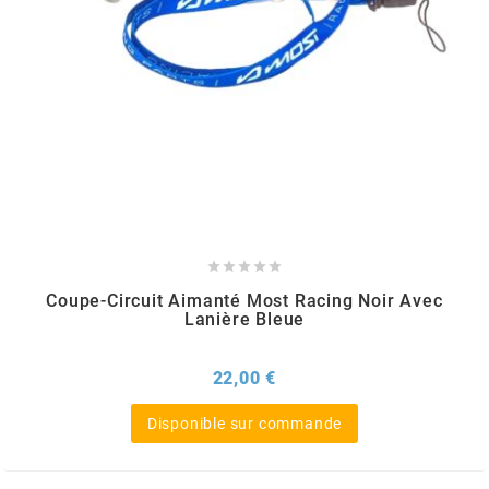
REFLECTIVE BERLIN
RENTHAL
REPLAY
RIEJU
RITO





Coupe-Circuit Aimanté Most Racing Noir Avec
Lanière Bleue
RK
Prix
22,00 €
RMS ALTERNATIVE MOTO PARTS
Disponible sur commande
RSM