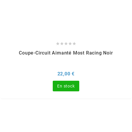
OMG
OPM
OSRAM





Coupe-Circuit Aimanté Most Racing Noir
OTTO PARTS
Prix
22,00 €
OXA FACTORY
En stock
p
P2R
PARMAKIT