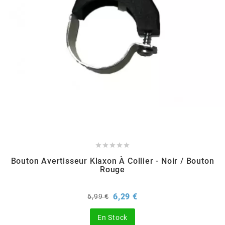
AUVRAY
AVOC
AXWIN
b
BANDO





BARIKIT
Bouton Avertisseur Klaxon À Collier - Noir / Bouton
Rouge
BCD
Prix
Prix
6,29 €
6,99 €
de
base
BELGOM
En Stock