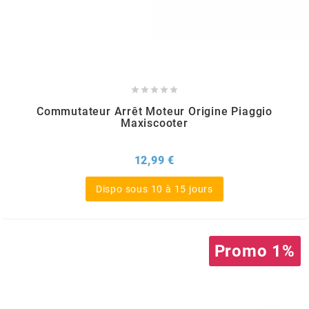
ITALKIT
j





JAMARCOL
Commutateur Arrêt Moteur Origine Piaggio
Maxiscooter
k
Prix
12,99 €
KANAIR
Dispo sous 10 à 15 jours
KAPPA
Promo 1%
KEIHIN