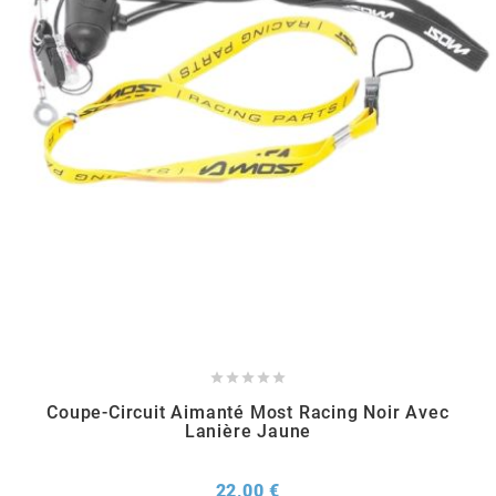
SPORFABRIC
SRAM
STAGE6
STAGE6 R/T
STAR BAR





STEEV
Coupe-Circuit Aimanté Most Racing Noir Avec
Lanière Jaune
STR8
Prix
22,00 €