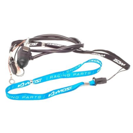
RUN IRON WORKS
s
SARKANY
SAVA
SCHWALBE
SCR CORSE
SEAFLO