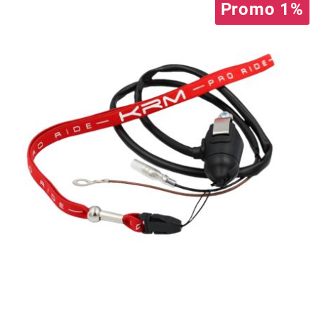
Promo 1%
METRAKIT
MICHELIN
MIKUNI
MINERVA OIL
MITAS
MITSUBOSHI
MOST