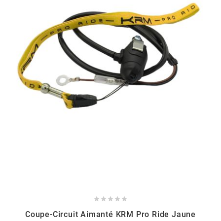
KMC
KMC
KOSO
KRD
KRM PRO RIDE
KUNDO
KUTVEK





KYOTO
Coupe-Circuit Aimanté KRM Pro Ride Jaune