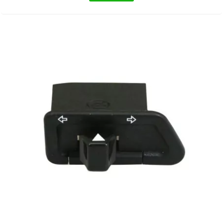
BERING
BETA MOTOS
BETA RACING
BIDALOT
BIHR
BIXESS
BOUCHET ENGINEERING