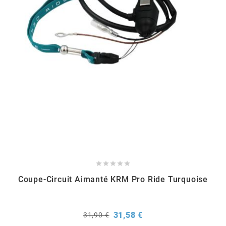
MVT
MXS RACING
n
NARAKU
NEWFREN
NG BRAKE DISC





Coupe-Circuit Aimanté KRM Pro Ride Turquoise
NGK
Prix
Prix
NHK
31,58 €
31,90 €
de