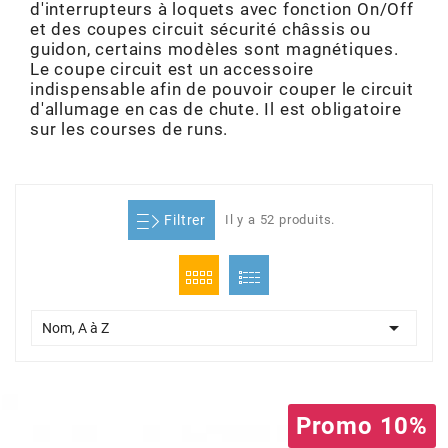
d'interrupteurs à loquets avec fonction On/Off
ADMISSION
ADMISSION
VISSERIE
ALLUMAGE
STICKERS
2
et des coupes circuit sécurité châssis ou
guidon, certains modèles sont magnétiques.
Le coupe circuit est un accessoire
ECHAPPEMENT
ALLUMAGE
CARROSSERIE
EMBRAYAGE
2FAST
indispensable afin de pouvoir couper le circuit
d'allumage en cas de chute. Il est obligatoire
sur les courses de runs.
POSTE DE PILOTAGE
VARIATION
MOTEUR
TRANSMISSION
4
CHASSIS
TRANSMISSION
HAUT MOTEUR
REFROIDISSEMENT
4 STROKE PARTS
Filtrer
Il y a 52 produits.
RESERVOIR
REFROIDISSEMENT
ECHAPPEMENT
RESERVOIR
a
ECLAIRAGE
RESERVOIR
VILEBREQUIN
CARTER

ADAPTABLE
Nom, A à Z
FREINAGE
PEDALIER
ADMISSION
DÉMARRAGE
ADX
Promo 10%
ROUE
POSTE DE PILOTAGE
ALLUMAGE
POSTE DE PILOTAGE