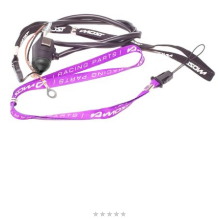
TPI BEARINGS
TRANSFIL
TRANSVAL
TRW
TUCANO URBANO
TUN'R
TURBOKIT




