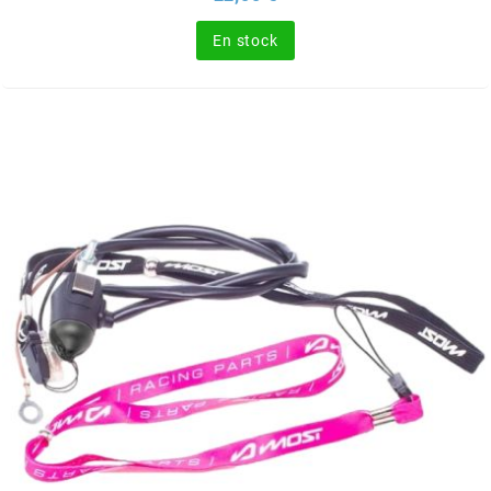
SUNWORLD RACING
En stock
t
TDH 2DAY
TECNIGAS
TECNO
TECNO GLOBE
TEKNIX