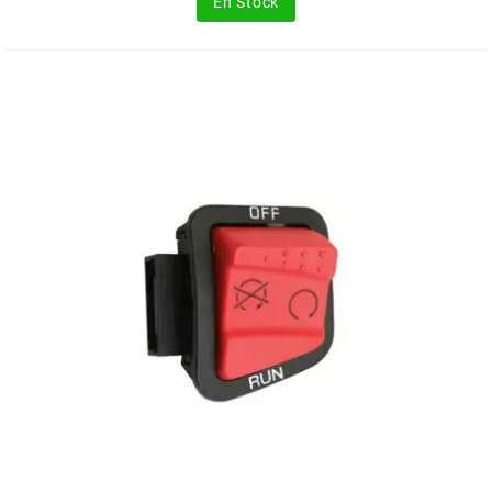
En Stock
HOOSIER RACING TIRE
HUTCHINSON
i
IGM
INA
IPONE
IRIS