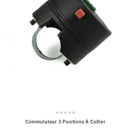
CHARVIN
CHOK
CIF
CL BRAKES
CONTI
COOCASE





CST TIRES
Commutateur 3 Positions À Collier