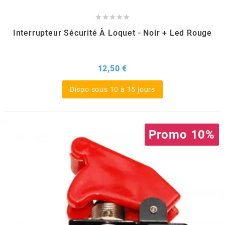
FLÖSSER





Interrupteur Sécurité À Loquet - Noir + Led Rouge
FULBAT
Prix
12,50 €
g
Dispo sous 10 à 15 jours
GALFER
Promo 10%
GATES
GIANNELLI
GILERA