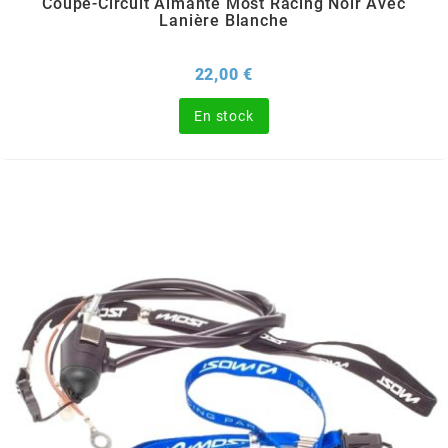
Coupe-Circuit Aimanté Most Racing Noir Avec
Lanière Blanche
PRESSOL
Prix
22,00 €
PRO TAPER
En stock
PROGRIP
PROMA
r
RADIKAL
RBMAX