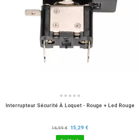
GLOBAL RACING OIL
GS27
GTR
GUILERA
GURTNER





h
Interrupteur Sécurité À Loquet - Rouge + Led Rouge
HEIDENAU
Prix
Prix
15,29 €
16,99 €
de
HEVIK
base