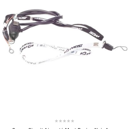
PEUGEOT
PHILIPS
PIAGGIO
PINASCO
PIRELLI
POLINI
POLISPORT




