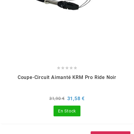
m
MAGGI
MAGNETI MARELLI
MALOSSI





Coupe-Circuit Aimanté KRM Pro Ride Noir
MARCHALD FILTERS
MBK / YAMAHA
Prix
Prix
31,58 €
31,90 €
de
base
En Stock
MERYT
METEOR PISTON