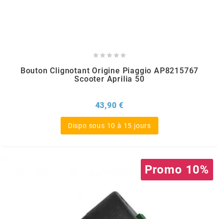
BRAIH
BRIDGESTONE





BRK
Bouton Clignotant Origine Piaggio AP8215767
Scooter Aprilia 50
BUZZETTI
Prix
43,90 €
Dispo sous 10 à 15 jours
c
C4
Promo 10%
CARENZI
CHAMPION