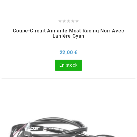
SGR





SHAD
Coupe-Circuit Aimanté Most Racing Noir Avec
Lanière Cyan
SHERCO
Prix
22,00 €
SHIDO
En stock
SHIRO HELMETS
SIGMA
SITO
SKF