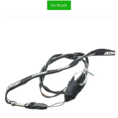
base
En Stock
NITRO
NOEND
NOREV
NOVI
NTN BEARINGS
o
OLYMPIA