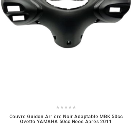
PEUGEOT
PHILIPS
PIAGGIO
PINASCO
PIRELLI
POLINI





Couvre Guidon Arrière Noir Adaptable MBK 50cc
Ovetto YAMAHA 50cc Neos Après 2011
POLISPORT