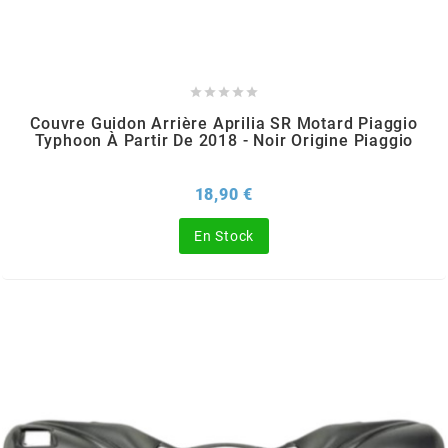
OMG
OPM





Couvre Guidon Arrière Aprilia SR Motard Piaggio
OSRAM
Typhoon À Partir De 2018 - Noir Origine Piaggio
Prix
18,90 €
OTTO PARTS
En Stock
OXA FACTORY
p
P2R
PARMAKIT