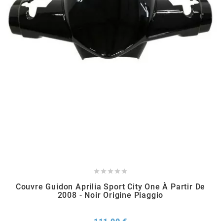
KMC
KMC
KOSO
KRD
KRM PRO RIDE
KUNDO





KUTVEK
Couvre Guidon Aprilia Sport City One À Partir De
2008 - Noir Origine Piaggio
KYOTO
Prix