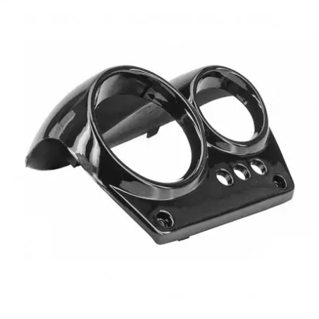
BERING
BETA MOTOS
BETA RACING
BIDALOT
BIHR
BIXESS
BOUCHET ENGINEERING