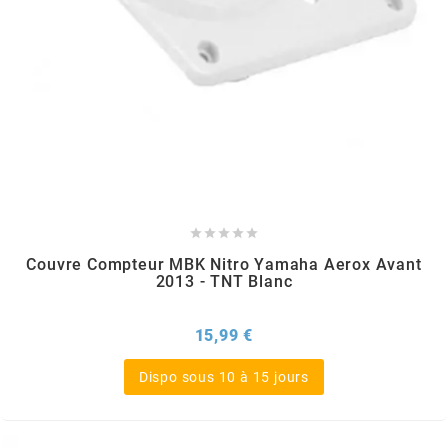
AUVRAY
AVOC
AXWIN
b





BANDO
Couvre Compteur MBK Nitro Yamaha Aerox Avant
2013 - TNT Blanc
BARIKIT
Prix
15,99 €
BCD
Dispo sous 10 à 15 jours
BELGOM