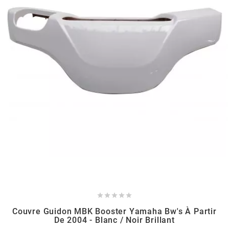
TPI BEARINGS
TRANSFIL
TRANSVAL
TRW
TUCANO URBANO
TUN'R





TURBOKIT
Couvre Guidon MBK Booster Yamaha Bw's À Partir
De 2004 - Blanc / Noir Brillant