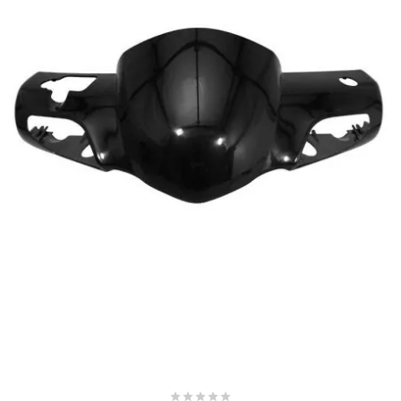
METRAKIT
MICHELIN
MIKUNI
MINERVA OIL
MITAS
MITSUBOSHI
MOST




