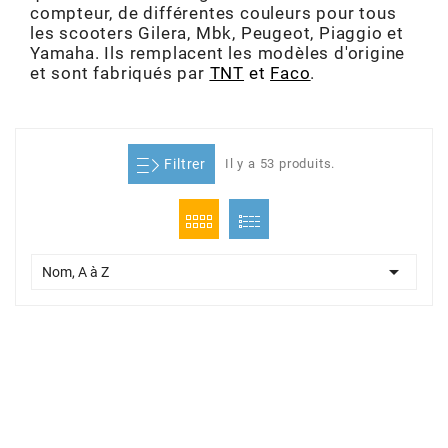
compteur, de différentes couleurs pour tous
ADMISSION
ADMISSION
VISSERIE
ALLUMAGE
STICKERS
2
les scooters Gilera, Mbk, Peugeot, Piaggio et
Yamaha. Ils remplacent les modèles d'origine
ECHAPPEMENT
ALLUMAGE
CARROSSERIE
EMBRAYAGE
et sont fabriqués par
TNT
et
Faco
.
2FAST
POSTE DE PILOTAGE
VARIATION
MOTEUR
TRANSMISSION
4
Filtrer
Il y a 53 produits.
CHASSIS
TRANSMISSION
HAUT MOTEUR
REFROIDISSEMENT
4 STROKE PARTS
RESERVOIR
REFROIDISSEMENT
ECHAPPEMENT
RESERVOIR
a

Nom, A à Z
ECLAIRAGE
RESERVOIR
VILEBREQUIN
CARTER
ADAPTABLE
FREINAGE
PEDALIER
ADMISSION
DÉMARRAGE
ADX
ROUE
POSTE DE PILOTAGE
ALLUMAGE
POSTE DE PILOTAGE