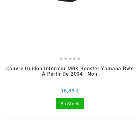
REFLECTIVE BERLIN
RENTHAL
REPLAY
RIEJU





Couvre Guidon Inférieur MBK Booster Yamaha Bw's
À Partir De 2004 - Noir
RITO
Prix
18,99 €
RK
En Stock
RMS ALTERNATIVE MOTO PARTS
RSM