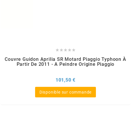
m
MAGGI
MAGNETI MARELLI





Couvre Guidon Aprilia SR Motard Piaggio Typhoon À
MALOSSI
Partir De 2011 - A Peindre Origine Piaggio
MARCHALD FILTERS
Prix
101,50 €
Disponible sur commande
MBK / YAMAHA
MERYT
METEOR PISTON