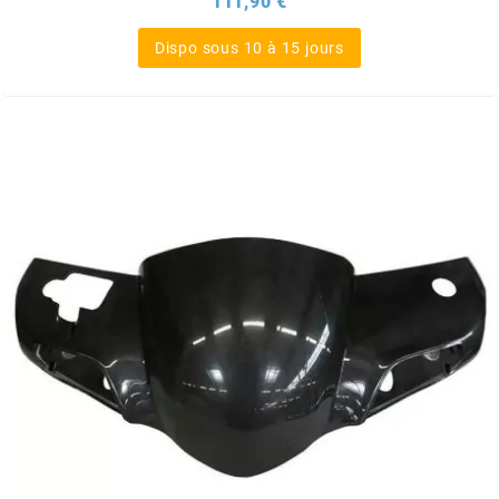
111,90 €
Dispo sous 10 à 15 jours
l
LANDPORT
LEOVINCE
LETHAL THREAT
LOCKFORCE
LOCTITE
LUSITO