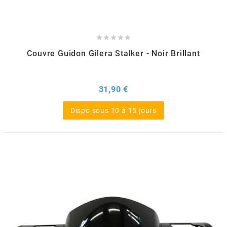
ITALKIT





j
Couvre Guidon Gilera Stalker - Noir Brillant
JAMARCOL
Prix
31,90 €
k
Dispo sous 10 à 15 jours
KANAIR
KAPPA
KEIHIN