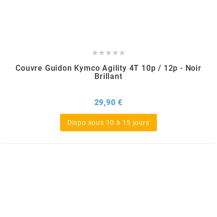
TERZO
THOR PARTS





TIP TOP
Couvre Guidon Kymco Agility 4T 10p / 12p - Noir
Brillant
TIVOLY
Prix
29,90 €
TJT
Dispo sous 10 à 15 jours
TNB
TNT
TOP PERFORMANCES