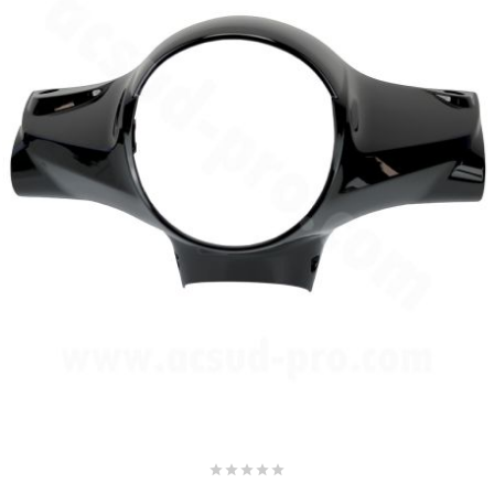
EBR
ELRING
f
FACO
FAG
FDM
FIVE




