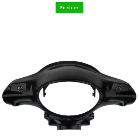
CYCLUS TOOLS
En stock
d
D.I.D
DAYCO
DEESTONE
DELI TIRE
DELLORTO