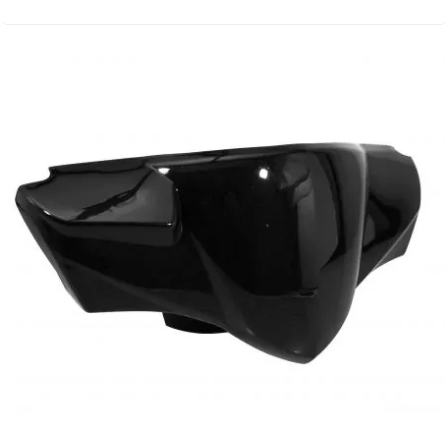
SUNWORLD RACING
t
TDH 2DAY
TECNIGAS
TECNO
TECNO GLOBE
TEKNIX