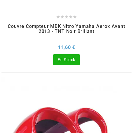
BRAIH





BRIDGESTONE
Couvre Compteur MBK Nitro Yamaha Aerox Avant
2013 - TNT Noir Brillant
BRK
Prix
11,60 €
BUZZETTI
En Stock
c
C4
CARENZI
CHAMPION