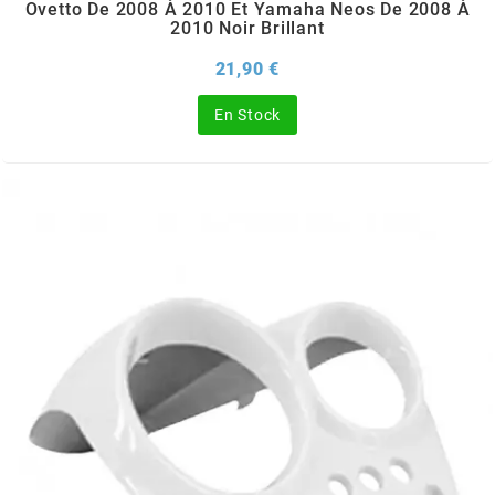
POSTE DE PILOTAGE
DERBI E3 ALL DAY
Ovetto De 2008 À 2010 Et Yamaha Neos De 2008 À
2010 Noir Brillant
ARCHIVE
Prix
21,90 €
AREXONS
En Stock
ARIETE
ARMLOCK
ARTEIN
ARTEK
ATHENA