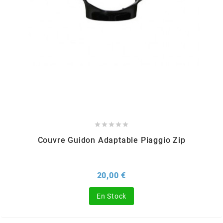
GLOBAL RACING OIL
GS27
GTR
GUILERA
GURTNER





Couvre Guidon Adaptable Piaggio Zip
h
Prix
20,00 €
HEIDENAU
En Stock
HEVIK