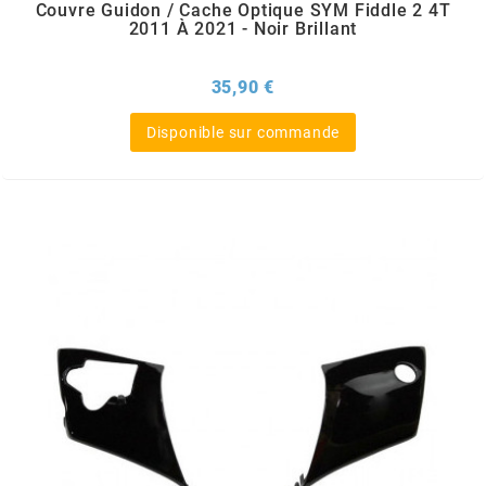
Couvre Guidon / Cache Optique SYM Fiddle 2 4T
FLÖSSER
2011 À 2021 - Noir Brillant
Prix
35,90 €
FULBAT
Disponible sur commande
g
GALFER
GATES
GIANNELLI
GILERA