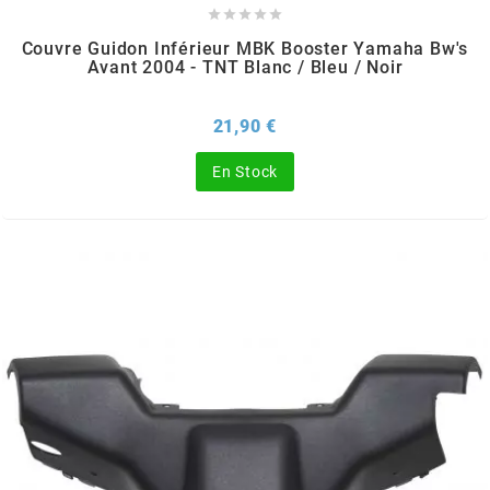





SGR
Couvre Guidon Inférieur MBK Booster Yamaha Bw's
Avant 2004 - TNT Blanc / Bleu / Noir
SHAD
Prix
21,90 €
SHERCO
En Stock
SHIDO
SHIRO HELMETS
SIGMA
SITO
SKF