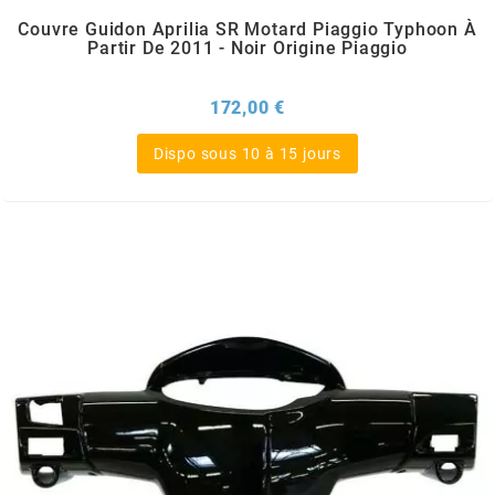
Couvre Guidon Aprilia SR Motard Piaggio Typhoon À
MOTIP
Partir De 2011 - Noir Origine Piaggio
MOTO TASSINARI
Prix
172,00 €
Dispo sous 10 à 15 jours
MOTOFORCE
MOTORI MINARELLI S.P.A.
MPH HELMET
MT HELMETS
MTKT