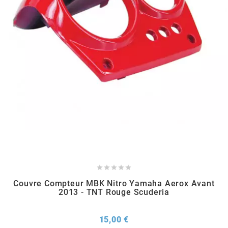
CHARVIN
CHOK
CIF
CL BRAKES
CONTI





COOCASE
Couvre Compteur MBK Nitro Yamaha Aerox Avant
2013 - TNT Rouge Scuderia
CST TIRES
Prix
15,00 €