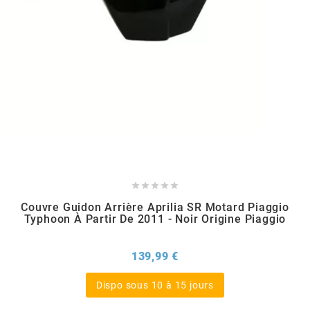
MVT
MXS RACING
n
NARAKU
NEWFREN





Couvre Guidon Arrière Aprilia SR Motard Piaggio
NG BRAKE DISC
Typhoon À Partir De 2011 - Noir Origine Piaggio
NGK
Prix
139,99 €
Dispo sous 10 à 15 jours
NHK