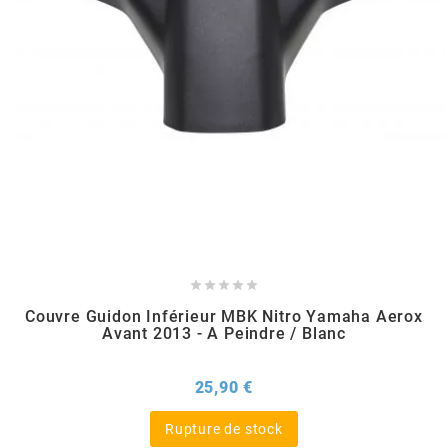
SPORFABRIC
SRAM
STAGE6
STAGE6 R/T





STAR BAR
Couvre Guidon Inférieur MBK Nitro Yamaha Aerox
Avant 2013 - A Peindre / Blanc
STEEV
Prix
25,90 €
STR8
Rupture de stock