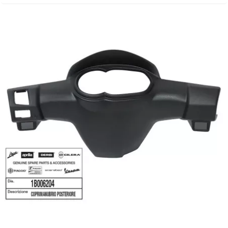
NITRO
NOEND
NOREV
NOVI
NTN BEARINGS
o
OLYMPIA