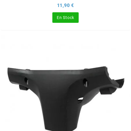
Prix
11,90 €
PRESSOL
En Stock
PRO TAPER
PROGRIP
PROMA
r
RADIKAL
RBMAX