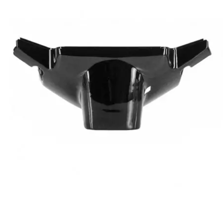
RUN IRON WORKS
s
SARKANY
SAVA
SCHWALBE
SCR CORSE
SEAFLO