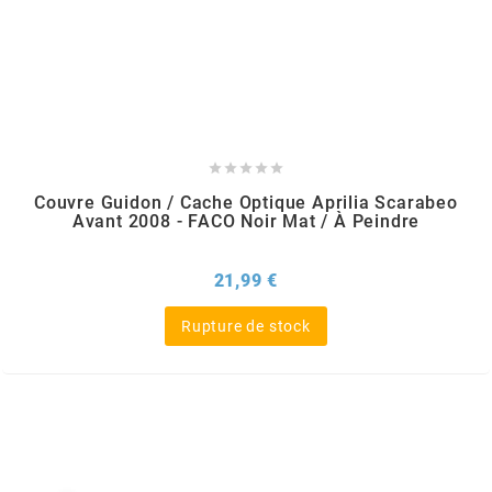
DERBI
DMP
DOMINO





DOPPLER
Couvre Guidon / Cache Optique Aprilia Scarabeo
Avant 2008 - FACO Noir Mat / À Peindre
DR
Prix
21,99 €
Rupture de stock
DUNLOP
e
EASYBOOST