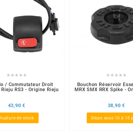










 / Commutateur Droit
Bouchon Réservoir Esse
Rieju RS3 - Origine Rieju
MRX SMX RRX Spike - Ori
Prix
Pri
43,90 €
38,90 €
Rupture de stock
Dispo sous 10 à 15 