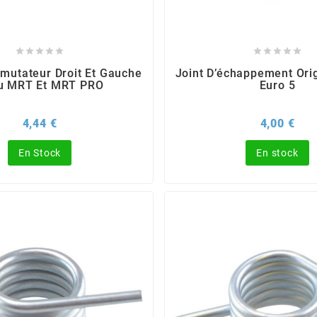










utateur Droit Et Gauche
Joint D’échappement Orig
ju MRT Et MRT PRO
Euro 5
Prix
Prix
4,44 €
4,00 €
En Stock
En stock