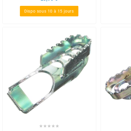
AUVRAY
Dispo sous 10 à 15 jours
AVOC
AXWIN
b
BANDO
BARIKIT
BCD
BELGOM




