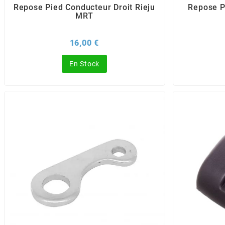
Repose Pied Conducteur Droit Rieju
Repose P
MRT
BERING
Prix
16,00 €
BETA MOTOS
En Stock
BETA RACING
BIDALOT
BIHR
BIXESS
BOUCHET ENGINEERING