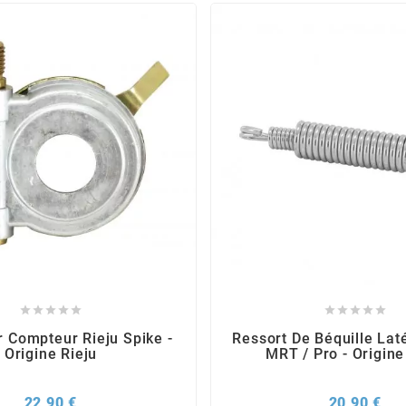










r Compteur Rieju Spike -
Ressort De Béquille Laté
Origine Rieju
MRT / Pro - Origine
Prix
Pri
22,90 €
20,90 €