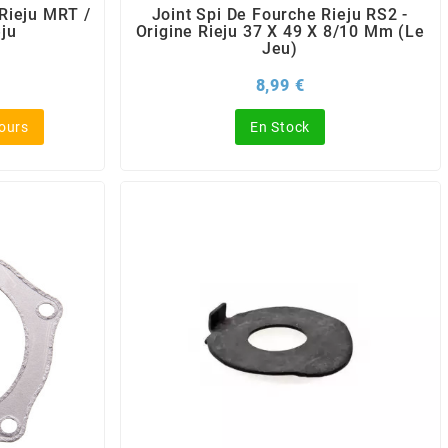
 Rieju MRT /
Joint Spi De Fourche Rieju RS2 -
eju
Origine Rieju 37 X 49 X 8/10 Mm (Le
Jeu)
x
Prix
8,99 €
jours
En Stock