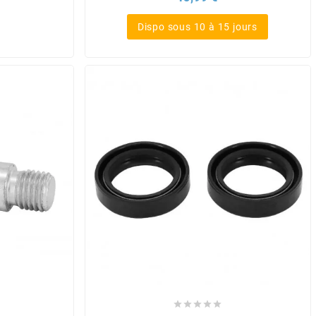
Dispo sous 10 à 15 jours




