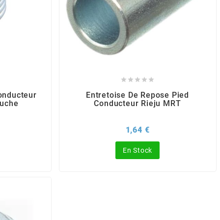





onducteur
Entretoise De Repose Pied
auche
Conducteur Rieju MRT
Prix
1,64 €
En Stock