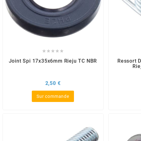
CHARVIN
CHOK





CIF
Joint Spi 17x35x6mm Rieju TC NBR
Ressort 
Rie
CL BRAKES
Prix
2,50 €
CONTI
Sur commande
COOCASE
CST TIRES