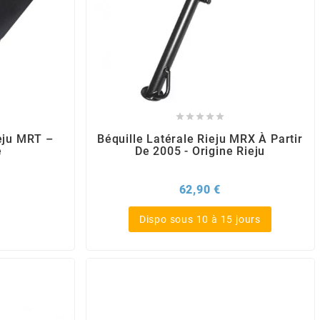





eju MRT –
Béquille Latérale Rieju MRX À Partir
e
De 2005 - Origine Rieju
x
Prix
62,90 €
Dispo sous 10 à 15 jours