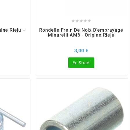





ine Rieju –
Rondelle Frein De Noix D'embrayage
Minarelli AM6 - Origine Rieju
Prix
3,00 €
En Stock