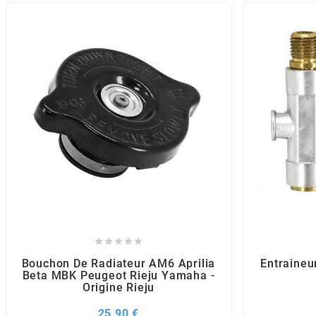
POSTE DE PILOTAGE
DERBI E3 ALL DAY
ARCHIVE
AREXONS
ARIETE
ARMLOCK
ARTEIN
ARTEK





Bouchon De Radiateur AM6 Aprilia
Entraineu
Beta MBK Peugeot Rieju Yamaha -
ATHENA
Origine Rieju
Prix
25,90 €