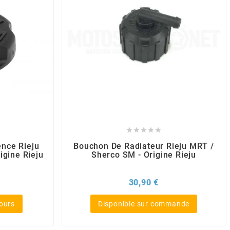





nce Rieju
Bouchon De Radiateur Rieju MRT /
gine Rieju
Sherco SM - Origine Rieju
x
Prix
30,90 €
jours
Disponible sur commande