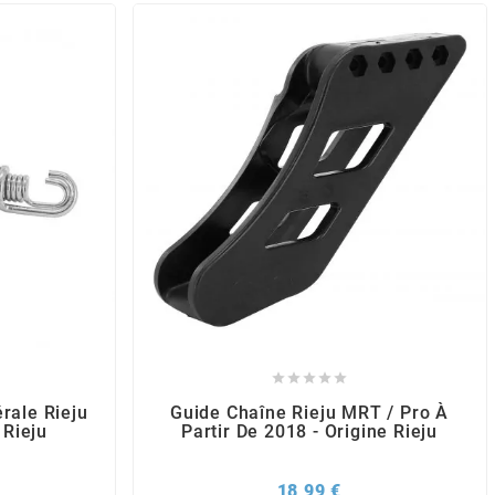





rale Rieju
Guide Chaîne Rieju MRT / Pro À
 Rieju
Partir De 2018 - Origine Rieju
x
Prix
18,99 €