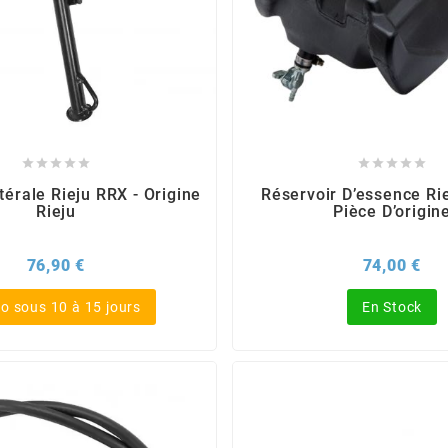










térale Rieju RRX - Origine
Réservoir D’essence Ri
Rieju
Pièce D’origin
Prix
Pri
76,90 €
74,00 €
o sous 10 à 15 jours
En Stock