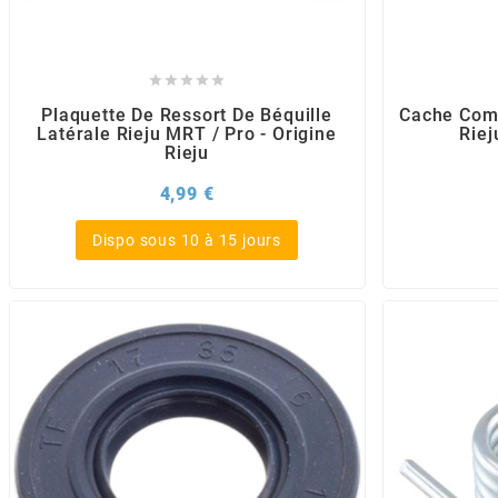
BRAIH
BRIDGESTONE





Plaquette De Ressort De Béquille
Cache Comm
Latérale Rieju MRT / Pro - Origine
Rie
BRK
Rieju
Prix
4,99 €
BUZZETTI
Dispo sous 10 à 15 jours
c
C4
CARENZI
CHAMPION