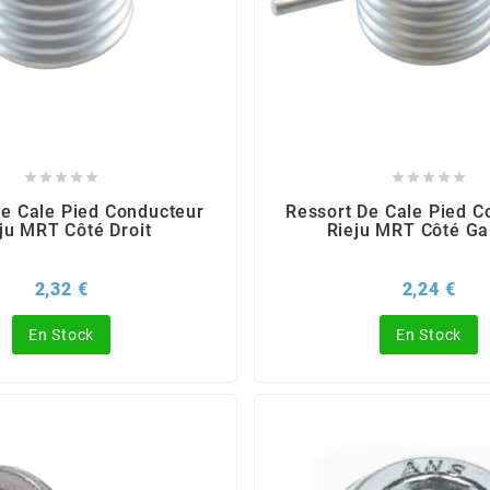










De Cale Pied Conducteur
Ressort De Cale Pied C
ju MRT Côté Droit
Rieju MRT Côté G
Prix
Prix
2,32 €
2,24 €
En Stock
En Stock