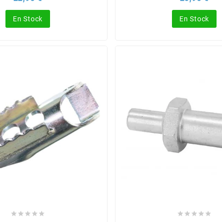
En Stock
En Stock









