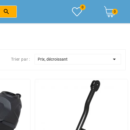
0

0

Trier par :
Prix, décroissant