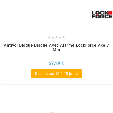
MVT
MXS RACING
n





Antivol Bloque Disque Avec Alarme LockForce Axe 7
NARAKU
Mm
NEWFREN
Prix
27,90 €
Dispo sous 10 à 15 jours
NG BRAKE DISC
NGK
NHK