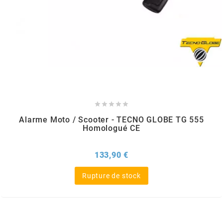
CHARVIN
CHOK
CIF





CL BRAKES
Alarme Moto / Scooter - TECNO GLOBE TG 555
Homologué CE
CONTI
Prix
133,90 €
COOCASE
Rupture de stock
CST TIRES