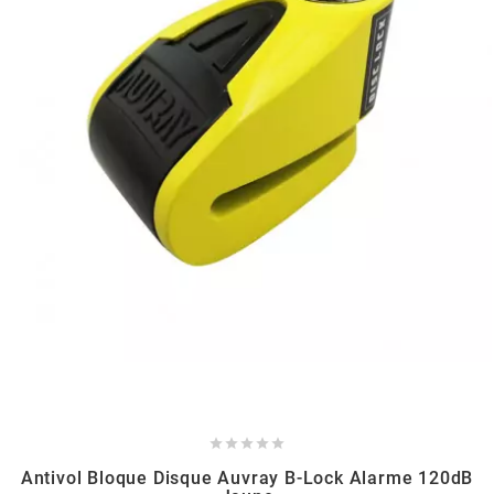
HOOSIER RACING TIRE
HUTCHINSON
i
IGM
INA
IPONE





IRIS
Antivol Bloque Disque Auvray B-Lock Alarme 120dB