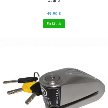
Jaune
ITALKIT
Prix
49,90 €
j
En Stock
JAMARCOL
k
KANAIR
KAPPA
KEIHIN