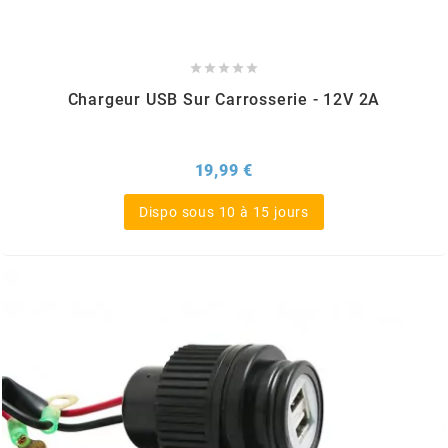
REFLECTIVE BERLIN
RENTHAL





Chargeur USB Sur Carrosserie - 12V 2A
REPLAY
Prix
19,99 €
RIEJU
Dispo sous 10 à 15 jours
RITO
RK
RMS ALTERNATIVE MOTO PARTS
RSM