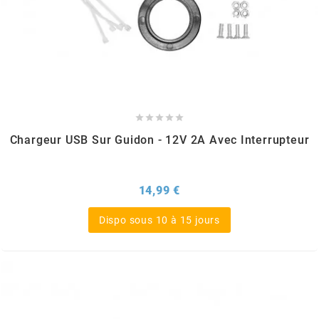
SPORFABRIC
SRAM





STAGE6
Chargeur USB Sur Guidon - 12V 2A Avec Interrupteur
STAGE6 R/T
Prix
14,99 €
STAR BAR
Dispo sous 10 à 15 jours
STEEV
STR8