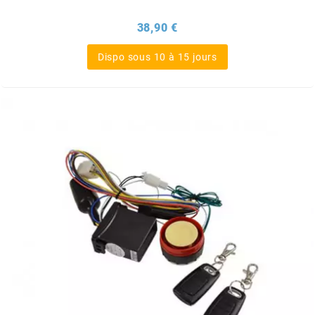
BRAIH
Prix
38,90 €
BRIDGESTONE
Dispo sous 10 à 15 jours
BRK
BUZZETTI
c
C4
CARENZI
CHAMPION