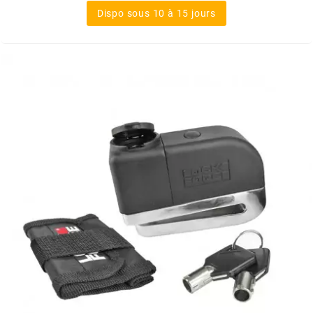
Dispo sous 10 à 15 jours
MOTIP
MOTO TASSINARI
MOTOFORCE
MOTORI MINARELLI S.P.A.
MPH HELMET
MT HELMETS
MTKT