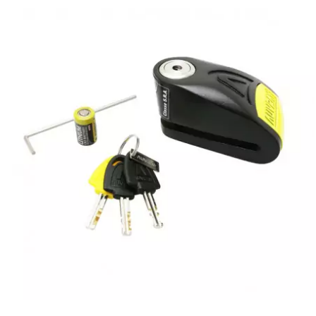
l
LANDPORT
LEOVINCE
LETHAL THREAT
LOCKFORCE
LOCTITE
LUSITO