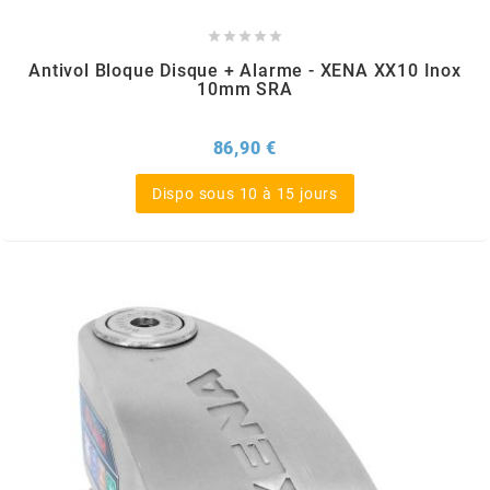
DERBI





DMP
Antivol Bloque Disque + Alarme - XENA XX10 Inox
10mm SRA
DOMINO
Prix
86,90 €
Dispo sous 10 à 15 jours
DOPPLER
DR
DUNLOP
e
EASYBOOST