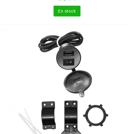
SGR
En stock
SHAD
SHERCO
SHIDO
SHIRO HELMETS
SIGMA
SITO
SKF