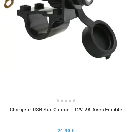
RUN IRON WORKS
s
SARKANY
SAVA
SCHWALBE





SCR CORSE
Chargeur USB Sur Guidon - 12V 2A Avec Fusible
SEAFLO
Prix
24,90 €