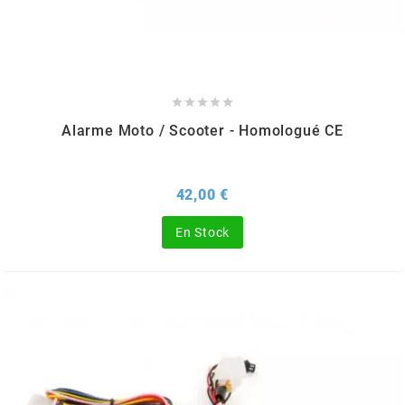
AUVRAY
AVOC





AXWIN
Alarme Moto / Scooter - Homologué CE
b
Prix
42,00 €
BANDO
En Stock
BARIKIT
BCD
BELGOM