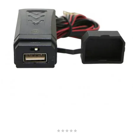
SUNWORLD RACING
t
TDH 2DAY
TECNIGAS
TECNO
TECNO GLOBE
TEKNIX




