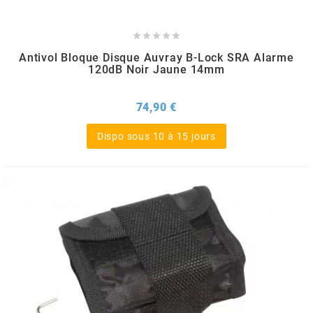
m





Antivol Bloque Disque Auvray B-Lock SRA Alarme
MAGGI
120dB Noir Jaune 14mm
MAGNETI MARELLI
Prix
74,90 €
Dispo sous 10 à 15 jours
MALOSSI
MARCHALD FILTERS
MBK / YAMAHA
MERYT
METEOR PISTON