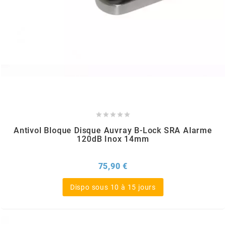
KMC
KMC
KOSO
KRD





KRM PRO RIDE
Antivol Bloque Disque Auvray B-Lock SRA Alarme
120dB Inox 14mm
KUNDO
Prix
75,90 €
KUTVEK
Dispo sous 10 à 15 jours
KYOTO