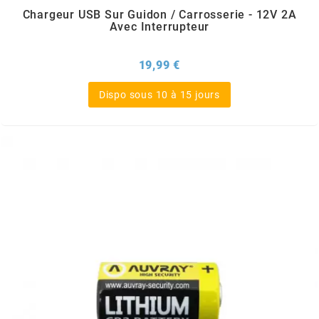
TERZO
Chargeur USB Sur Guidon / Carrosserie - 12V 2A
Avec Interrupteur
THOR PARTS
Prix
19,99 €
TIP TOP
Dispo sous 10 à 15 jours
TIVOLY
TJT
TNB
TNT
TOP PERFORMANCES