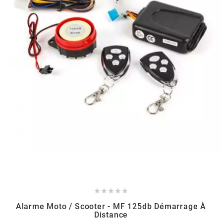
BERING
BETA MOTOS
BETA RACING
BIDALOT
BIHR
BIXESS





BOUCHET ENGINEERING
Alarme Moto / Scooter - MF 125db Démarrage À
Distance