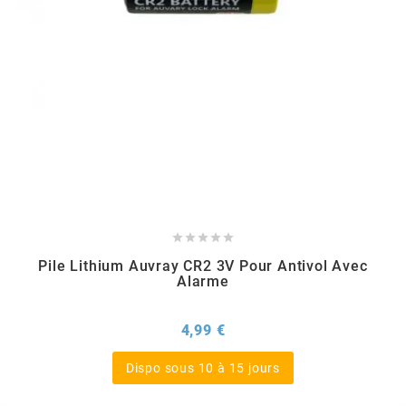
TPI BEARINGS
TRANSFIL
TRANSVAL
TRW





TUCANO URBANO
Pile Lithium Auvray CR2 3V Pour Antivol Avec
Alarme
TUN'R
Prix
4,99 €
TURBOKIT
Dispo sous 10 à 15 jours