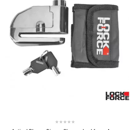
NITRO
NOEND
NOREV
NOVI
NTN BEARINGS
o
OLYMPIA




