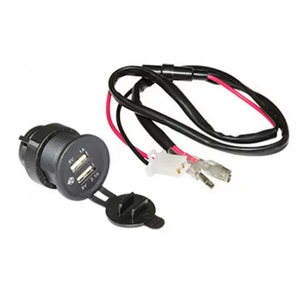
PRESSOL
PRO TAPER
PROGRIP
PROMA
r
RADIKAL
RBMAX