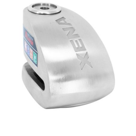
CYCLUS TOOLS
d
D.I.D
DAYCO
DEESTONE
DELI TIRE
DELLORTO