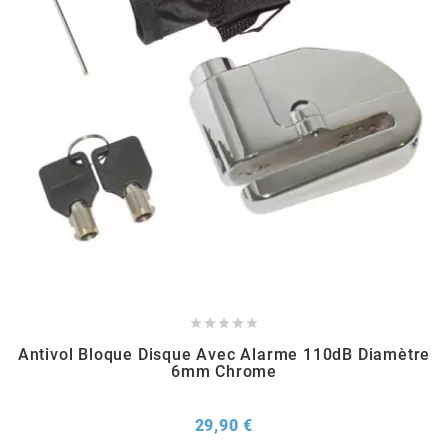
METRAKIT
MICHELIN
MIKUNI
MINERVA OIL
MITAS





Antivol Bloque Disque Avec Alarme 110dB Diamètre
MITSUBOSHI
6mm Chrome
MOST
Prix
29,90 €