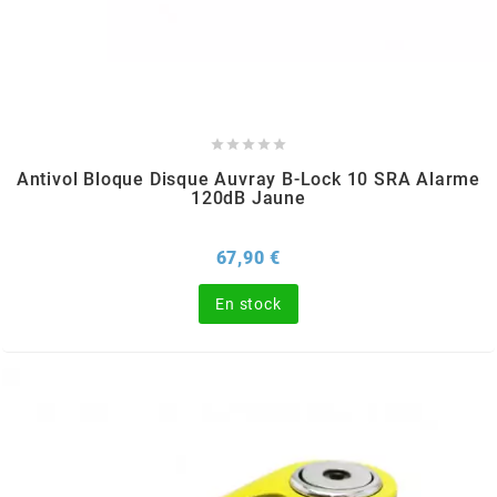
GLOBAL RACING OIL
GS27
GTR





Antivol Bloque Disque Auvray B-Lock 10 SRA Alarme
120dB Jaune
GUILERA
Prix
67,90 €
GURTNER
En stock
h
HEIDENAU
HEVIK