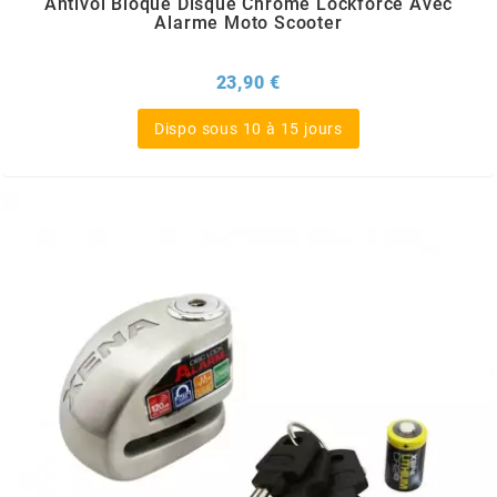
Antivol Bloque Disque Chrome Lockforce Avec
OMG
Alarme Moto Scooter
Prix
23,90 €
OPM
Dispo sous 10 à 15 jours
OSRAM
OTTO PARTS
OXA FACTORY
p
P2R
PARMAKIT