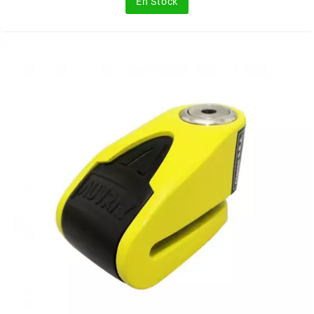
En Stock
FLÖSSER
FULBAT
g
GALFER
GATES
GIANNELLI
GILERA