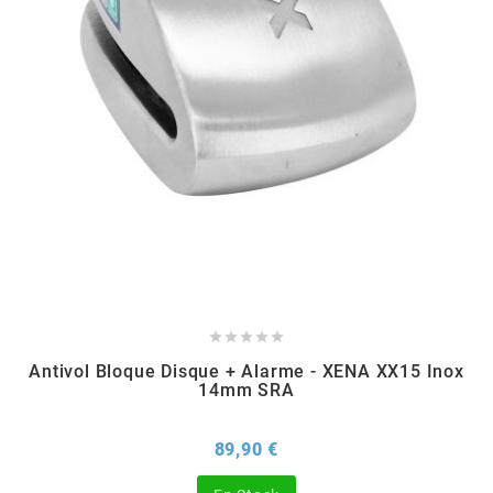
EBR
ELRING
f
FACO
FAG





Antivol Bloque Disque + Alarme - XENA XX15 Inox
FDM
14mm SRA
Prix
89,90 €
FIVE