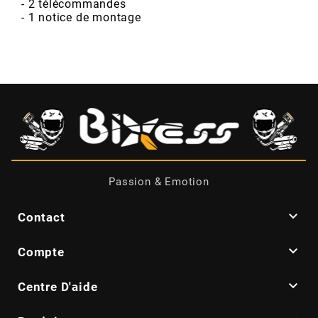
AUVRAY
- 2 télécommandes
- 1 notice de montage
AVOC
AXWIN
b
BANDO
Passion & Emotion

Contact
BARIKIT

Compte
BCD

Centre D'aide
BELGOM