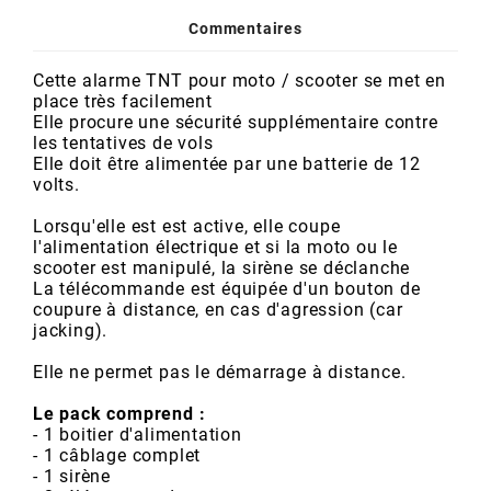
POSTE DE PILOTAGE
DERBI E3 ALL DAY
Commentaires
ARCHIVE
Cette alarme TNT pour moto / scooter se met en
AREXONS
place très facilement
Elle procure une sécurité supplémentaire contre
les tentatives de vols
Elle doit être alimentée par une batterie de 12
ARIETE
volts.
Lorsqu'elle est est active, elle coupe
ARMLOCK
l'alimentation électrique et si la moto ou le
scooter est manipulé, la sirène se déclanche
La télécommande est équipée d'un bouton de
ARTEIN
coupure à distance, en cas d'agression (car
jacking).
ARTEK
Elle ne permet pas le démarrage à distance.
Le pack comprend :
ATHENA
- 1 boitier d'alimentation
- 1 câblage complet
- 1 sirène