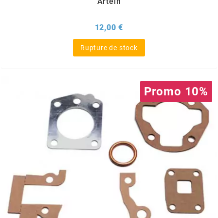
Artein
ITALKIT
Prix
12,00 €
j
Rupture de stock
JAMARCOL
Promo 10%
k
KANAIR
KAPPA
KEIHIN