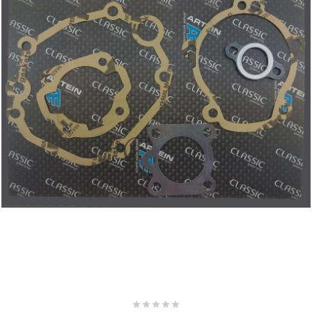
SUNWORLD RACING
t
TDH 2DAY
TECNIGAS
TECNO
TECNO GLOBE
TEKNIX




