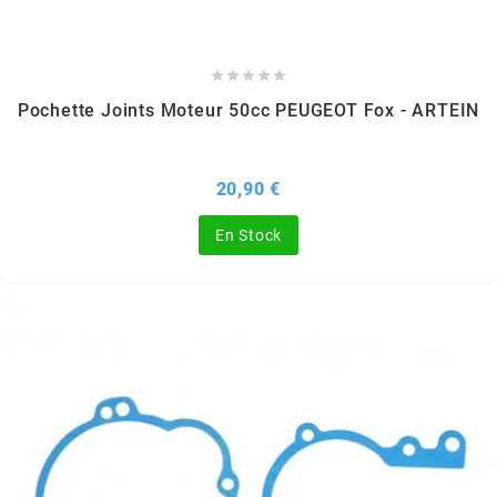
REFLECTIVE BERLIN
RENTHAL





Pochette Joints Moteur 50cc PEUGEOT Fox - ARTEIN
REPLAY
Prix
20,90 €
RIEJU
En Stock
RITO
RK
RMS ALTERNATIVE MOTO PARTS
RSM