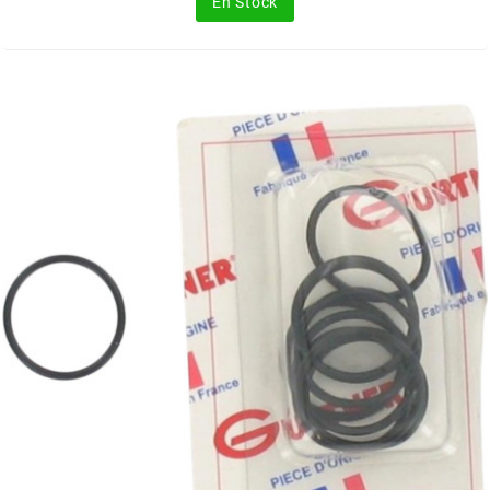
En Stock
FLÖSSER
FULBAT
g
GALFER
GATES
GIANNELLI
GILERA