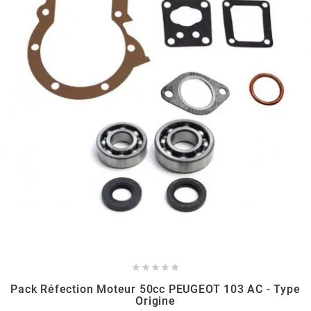
BERING
BETA MOTOS
BETA RACING
BIDALOT
BIHR
BIXESS





BOUCHET ENGINEERING
Pack Réfection Moteur 50cc PEUGEOT 103 AC - Type
Origine