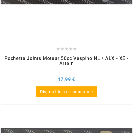
SPORFABRIC
SRAM





STAGE6
Pochette Joints Moteur 50cc Vespino NL / ALX - XE -
Artein
STAGE6 R/T
Prix
17,99 €
STAR BAR
Disponible sur commande
STEEV
STR8