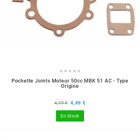
KMC
KMC
KOSO
KRD





KRM PRO RIDE
Pochette Joints Moteur 50cc MBK 51 AC - Type
Origine
KUNDO
Prix
Prix
4,49 €
4,99 €
de
base
KUTVEK
En Stock
KYOTO