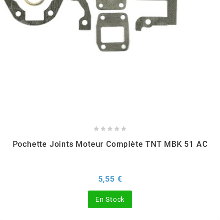
TPI BEARINGS
TRANSFIL
TRANSVAL
TRW





TUCANO URBANO
Pochette Joints Moteur Complète TNT MBK 51 AC
TUN'R
Prix
5,55 €
TURBOKIT
En Stock