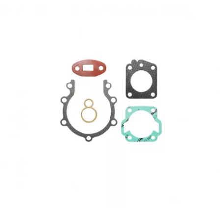
l
LANDPORT
LEOVINCE
LETHAL THREAT
LOCKFORCE
LOCTITE
LUSITO