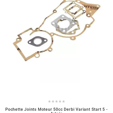
HOOSIER RACING TIRE
HUTCHINSON
i
IGM
INA
IPONE





IRIS
Pochette Joints Moteur 50cc Derbi Variant Start 5 -