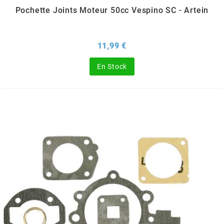
TERZO
Pochette Joints Moteur 50cc Vespino SC - Artein
THOR PARTS
Prix
11,99 €
TIP TOP
En Stock
TIVOLY
TJT
TNB
TNT
TOP PERFORMANCES