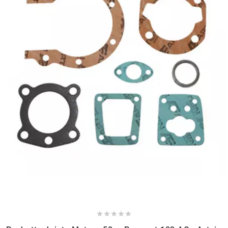
NITRO
NOEND
NOREV
NOVI
NTN BEARINGS
o
OLYMPIA




