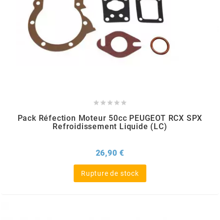
CHARVIN
CHOK
CIF





CL BRAKES
Pack Réfection Moteur 50cc PEUGEOT RCX SPX
Refroidissement Liquide (LC)
CONTI
Prix
26,90 €
COOCASE
Rupture de stock
CST TIRES