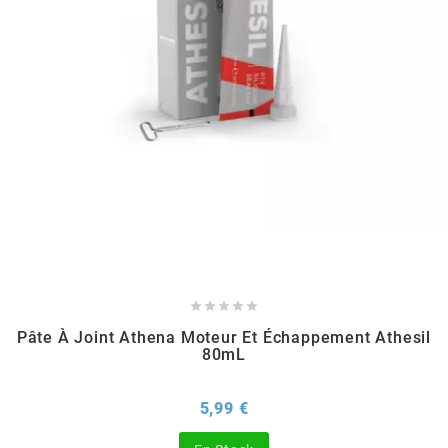
EBR
ELRING
f
FACO
FAG





Pâte À Joint Athena Moteur Et Échappement Athesil
FDM
80mL
Prix
5,99 €
FIVE