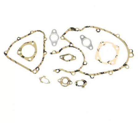
CYCLUS TOOLS
d
D.I.D
DAYCO
DEESTONE
DELI TIRE
DELLORTO