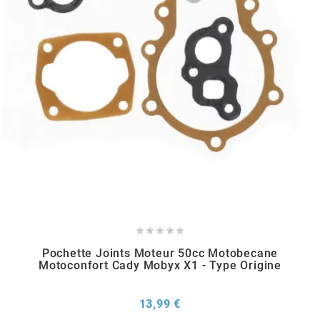
METRAKIT
MICHELIN
MIKUNI
MINERVA OIL
MITAS





Pochette Joints Moteur 50cc Motobecane
MITSUBOSHI
Motoconfort Cady Mobyx X1 - Type Origine
MOST
Prix
13,99 €