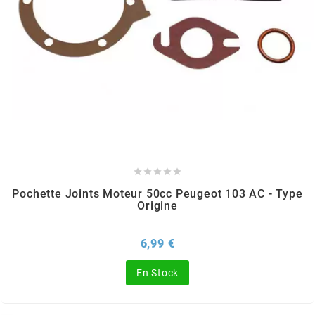
PEUGEOT
PHILIPS
PIAGGIO
PINASCO





Pochette Joints Moteur 50cc Peugeot 103 AC - Type
Origine
PIRELLI
Prix
6,99 €
POLINI
En Stock
POLISPORT