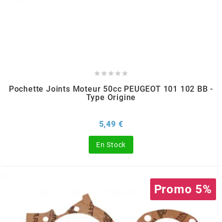
MVT
MXS RACING
n





Pochette Joints Moteur 50cc PEUGEOT 101 102 BB -
NARAKU
Type Origine
NEWFREN
Prix
5,49 €
En Stock
NG BRAKE DISC
NGK
Promo 5%
NHK