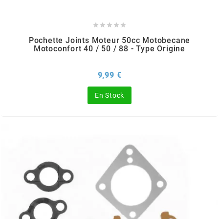
m





Pochette Joints Moteur 50cc Motobecane
MAGGI
Motoconfort 40 / 50 / 88 - Type Origine
MAGNETI MARELLI
Prix
9,99 €
En Stock
MALOSSI
MARCHALD FILTERS
MBK / YAMAHA
MERYT
METEOR PISTON