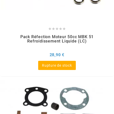
AUVRAY
AVOC





AXWIN
Pack Réfection Moteur 50cc MBK 51
Refroidissement Liquide (LC)
b
Prix
28,90 €
BANDO
Rupture de stock
BARIKIT
BCD
BELGOM