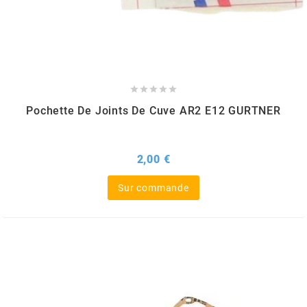
GLOBAL RACING OIL
GS27
GTR





Pochette De Joints De Cuve AR2 E12 GURTNER
GUILERA
Prix
2,00 €
GURTNER
Sur commande
h
HEIDENAU
HEVIK