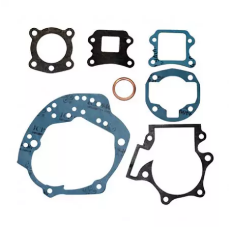
PRESSOL
PRO TAPER
PROGRIP
PROMA
r
RADIKAL
RBMAX