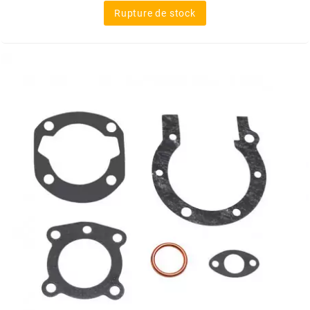
Rupture de stock
MOTIP
MOTO TASSINARI
MOTOFORCE
MOTORI MINARELLI S.P.A.
MPH HELMET
MT HELMETS
MTKT