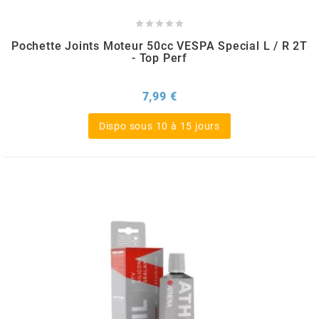
DERBI





DMP
Pochette Joints Moteur 50cc VESPA Special L / R 2T
- Top Perf
DOMINO
Prix
7,99 €
Dispo sous 10 à 15 jours
DOPPLER
DR
DUNLOP
e
EASYBOOST