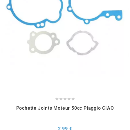
RUN IRON WORKS
s
SARKANY
SAVA
SCHWALBE





SCR CORSE
Pochette Joints Moteur 50cc Piaggio CIAO
SEAFLO
Prix
2,99 €