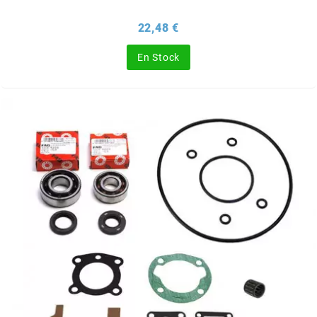
BRAIH
Prix
22,48 €
BRIDGESTONE
En Stock
BRK
BUZZETTI
c
C4
CARENZI
CHAMPION