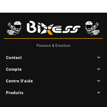
BRAIH
BRIDGESTONE
BRK
Passion & Emotion
BUZZETTI

Contact
c

Compte
C4

Centre D'aide
CARENZI

Produits
CHAMPION