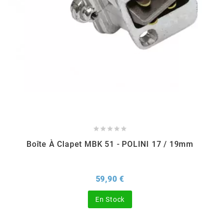
BERING
BETA MOTOS
BETA RACING
BIDALOT





BIHR
Boîte À Clapet MBK 51 - POLINI 17 / 19mm
BIXESS
Prix
59,90 €
BOUCHET ENGINEERING
En Stock