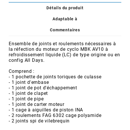
POSTE DE PILOTAGE
DERBI E3 ALL DAY
Détails du produit
ARCHIVE
Adaptable à
AREXONS
Commentaires
Ensemble de joints et roulements nécessaires à
ARIETE
la réfection du moteur de cyclo MBK AV10 à
refroidissement liquide (LC) de type origine ou en
config All Days.
ARMLOCK
Comprend :
- 1 pochette de joints toriques de culasse
ARTEIN
- 1 joint d'embase
- 1 joint de pot d'échappement
- 1 joint de clapet
ARTEK
- 1 joint de pipe
- 1 joint de carter moteur
- 1 cage à aiguilles de piston INA
ATHENA
- 2 roulements FAG 6302 cage polyamide
- 2 joints spi de vilebrequin