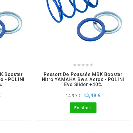





K Booster
Ressort De Poussée MBK Booster
x - POLINI
Nitro YAMAHA Bw's Aerox - POLINI
%
Evo Slider +40%
Prix
Prix
Prix
€
13,49 €
14,99 €
de
base
En stock