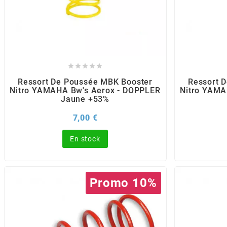
AUVRAY
AVOC
AXWIN





Ressort De Poussée MBK Booster
Ressort 
Nitro YAMAHA Bw's Aerox - DOPPLER
Nitro YAMA
b
Jaune +53%
Prix
7,00 €
BANDO
En stock
BARIKIT
Promo 10%
BCD
BELGOM