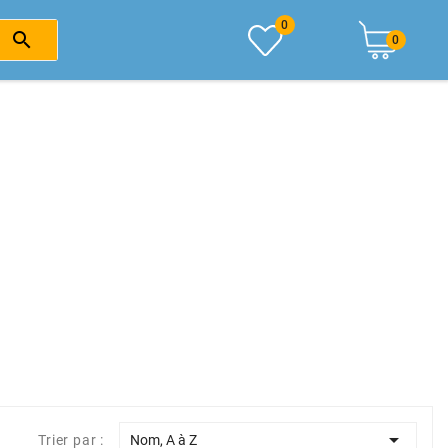
0

0

Trier par :
Nom, A à Z