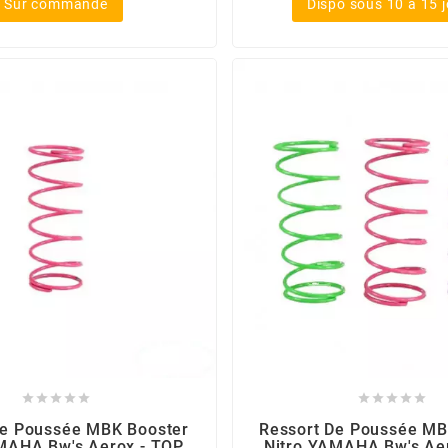
Sur commande
Dispo sous 10 à 15 










De Poussée MBK Booster
Ressort De Poussée MB
MAHA Bw's Aerox - TOP
Nitro YAMAHA Bw's Ae