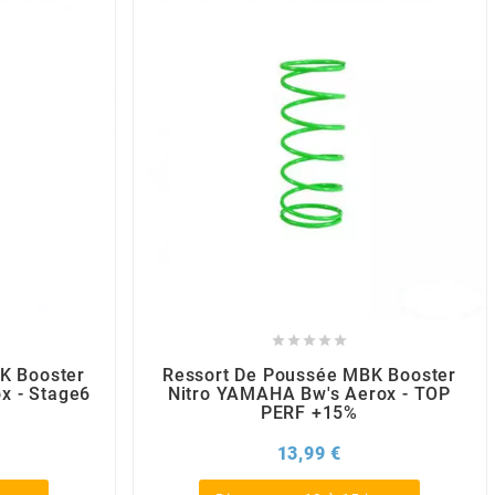





K Booster
Ressort De Poussée MBK Booster
x - Stage6
Nitro YAMAHA Bw's Aerox - TOP
PERF +15%
x
Prix
13,99 €