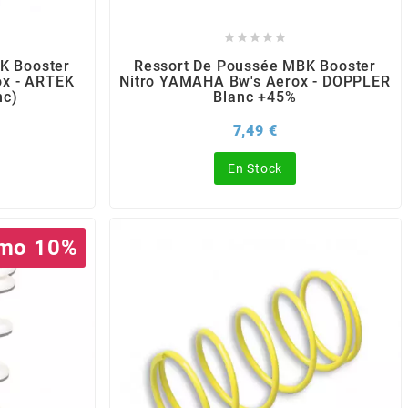





K Booster
Ressort De Poussée MBK Booster
ox - ARTEK
Nitro YAMAHA Bw's Aerox - DOPPLER
nc)
Blanc +45%
rix
Prix
7,49 €
En Stock
mo 10%