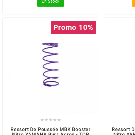
En Stock
CHARVIN
Promo 10%
CHOK
CIF
CL BRAKES
CONTI
COOCASE





CST TIRES
Ressort De Poussée MBK Booster
Ressort 
Nitro YAMAHA Bw's Aerox - TOP
Nitro YA