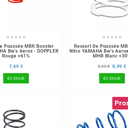










De Poussée MBK Booster
Ressort De Poussée MB
HA Bw's Aerox - DOPPLER
Nitro YAMAHA Bw's Aero
Rouge +61%
MHR Blanc +3
Prix
Prix
P
7,49 €
8,99 €
9,99 €
de
base
En Stock
En Stock
Pro