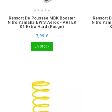
POSTE DE PILOTAGE
DERBI E3 ALL DAY
ARCHIVE





Ressort De Poussée MBK Booster
Ressort 
Nitro Yamaha BW'S Aerox - ARTEK
Nitro Yam
AREXONS
K1 Extra Hard (rouge)
K
Prix
7,99 €
ARIETE
En Stock
ARMLOCK
ARTEIN
ARTEK
ATHENA