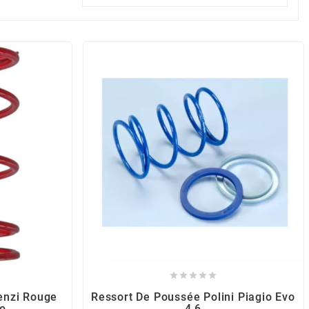





enzi Rouge
Ressort De Poussée Polini Piagio Evo
io
4,6