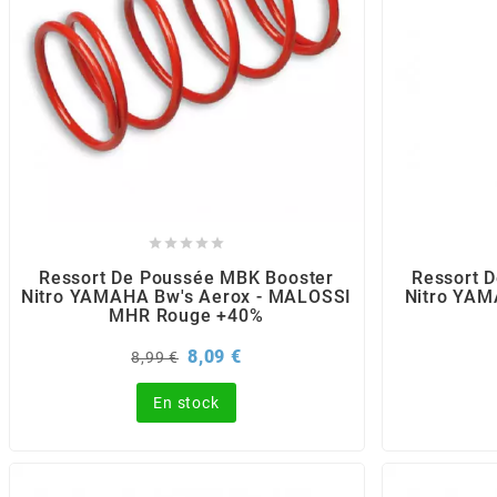
BERING
BETA MOTOS
BETA RACING





BIDALOT
Ressort De Poussée MBK Booster
Ressort 
Nitro YAMAHA Bw's Aerox - MALOSSI
Nitro YAM
BIHR
MHR Rouge +40%
Prix
Prix
8,09 €
8,99 €
de
BIXESS
base
En stock
BOUCHET ENGINEERING