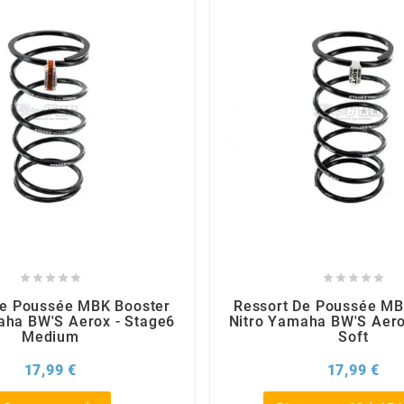










De Poussée MBK Booster
Ressort De Poussée MB
aha BW'S Aerox - Stage6
Nitro Yamaha BW'S Aero
Medium
Soft
Prix
Pri
17,99 €
17,99 €