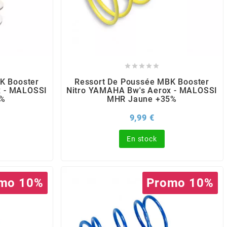





K Booster
Ressort De Poussée MBK Booster
x - MALOSSI
Nitro YAMAHA Bw's Aerox - MALOSSI
0%
MHR Jaune +35%
rix
Prix
9,99 €
En stock
mo 10%
Promo 10%