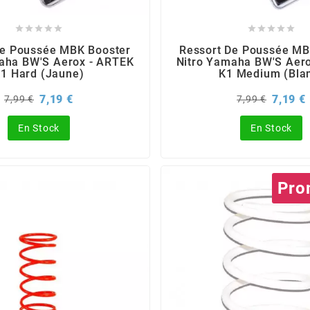










De Poussée MBK Booster
Ressort De Poussée MB
aha BW'S Aerox - ARTEK
Nitro Yamaha BW'S Aer
1 Hard (jaune)
K1 Medium (bla
Prix
Prix
Prix
P
7,19 €
7,19 €
7,99 €
7,99 €
de
de
base
base
En Stock
En Stock
Pro