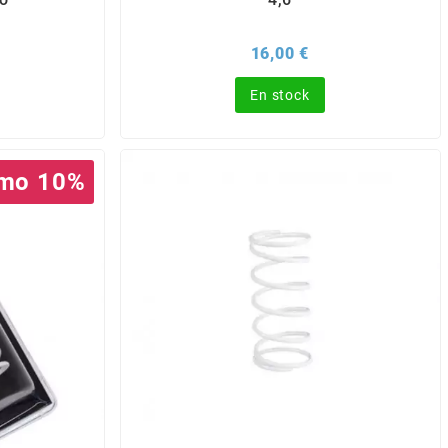
x
Prix
16,00 €
En stock
mo 10%