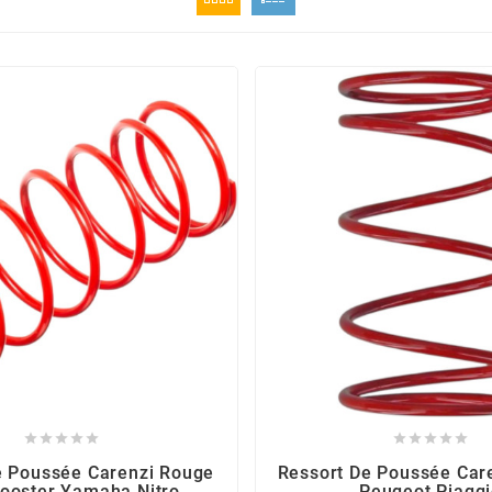










e Poussée Carenzi Rouge
Ressort De Poussée Car
ooster Yamaha Nitro
Peugeot Piagg