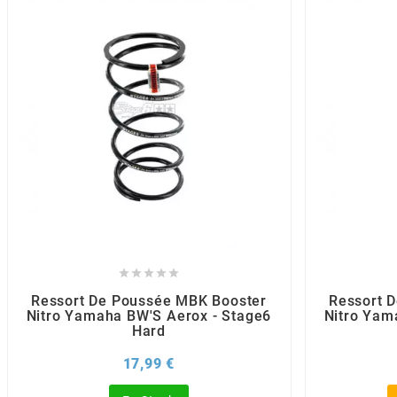
BRAIH
BRIDGESTONE
BRK
BUZZETTI
c





C4
Ressort De Poussée MBK Booster
Ressort 
Nitro Yamaha BW'S Aerox - Stage6
Nitro Yam
Hard
CARENZI
Prix
17,99 €
CHAMPION