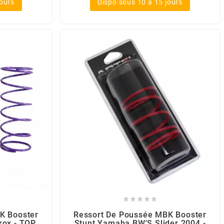
jours
Dispo sous 10 à 15 jours





K Booster
Ressort De Poussée MBK Booster
rox - TOP
Stunt Yamaha BW'S Slider 2004 -