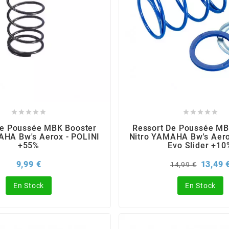










De Poussée MBK Booster
Ressort De Poussée MB
AHA Bw's Aerox - POLINI
Nitro YAMAHA Bw's Aero
+55%
Evo Slider +10
Prix
Prix
9,99 €
13,49 
14,99 €
de
base
En Stock
En Stock